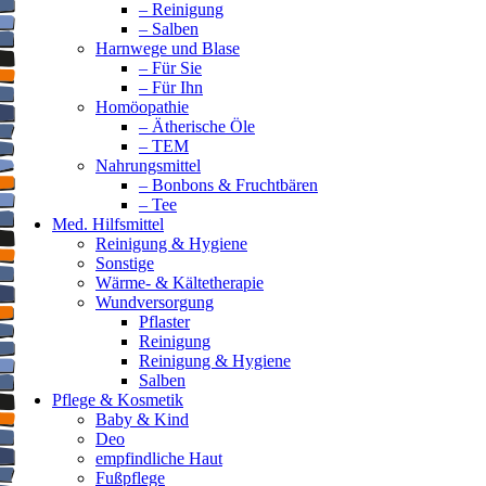
– Reinigung
– Salben
Harnwege und Blase
– Für Sie
– Für Ihn
Homöopathie
– Ätherische Öle
– TEM
Nahrungsmittel
– Bonbons & Fruchtbären
– Tee
Med. Hilfsmittel
Reinigung & Hygiene
Sonstige
Wärme- & Kältetherapie
Wundversorgung
Pflaster
Reinigung
Reinigung & Hygiene
Salben
Pflege & Kosmetik
Baby & Kind
Deo
empfindliche Haut
Fußpflege