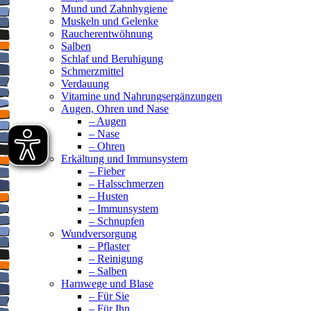
Mund und Zahnhygiene
Muskeln und Gelenke
Raucherentwöhnung
Salben
Schlaf und Beruhigung
Schmerzmittel
Verdauung
Vitamine und Nahrungsergänzungen
Augen, Ohren und Nase
– Augen
– Nase
– Ohren
Erkältung und Immunsystem
– Fieber
– Halsschmerzen
– Husten
– Immunsystem
– Schnupfen
Wundversorgung
– Pflaster
– Reinigung
– Salben
Harnwege und Blase
– Für Sie
– Für Ihn