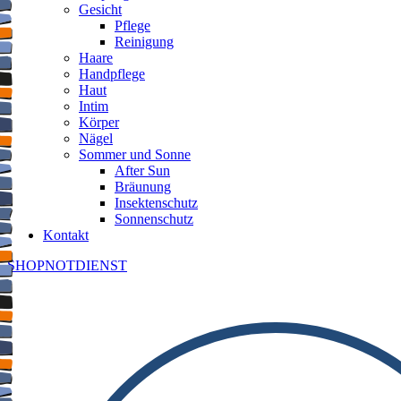
Gesicht
Pflege
Reinigung
Haare
Handpflege
Haut
Intim
Körper
Nägel
Sommer und Sonne
After Sun
Bräunung
Insektenschutz
Sonnenschutz
Kontakt
SHOP
NOTDIENST