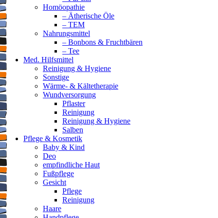
Homöopathie
– Ätherische Öle
– TEM
Nahrungsmittel
– Bonbons & Fruchtbären
– Tee
Med. Hilfsmittel
Reinigung & Hygiene
Sonstige
Wärme- & Kältetherapie
Wundversorgung
Pflaster
Reinigung
Reinigung & Hygiene
Salben
Pflege & Kosmetik
Baby & Kind
Deo
empfindliche Haut
Fußpflege
Gesicht
Pflege
Reinigung
Haare
Handpflege