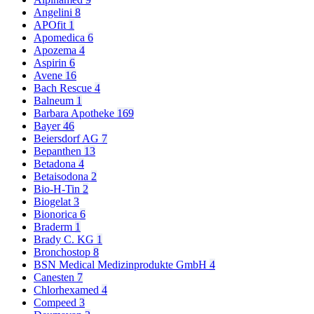
Angelini
8
APOfit
1
Apomedica
6
Apozema
4
Aspirin
6
Avene
16
Bach Rescue
4
Balneum
1
Barbara Apotheke
169
Bayer
46
Beiersdorf AG
7
Bepanthen
13
Betadona
4
Betaisodona
2
Bio-H-Tin
2
Biogelat
3
Bionorica
6
Braderm
1
Brady C. KG
1
Bronchostop
8
BSN Medical Medizinprodukte GmbH
4
Canesten
7
Chlorhexamed
4
Compeed
3