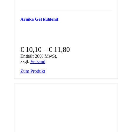
Arnika Gel kühlend
€
10,10
–
€
11,80
Enthält 20% MwSt.
zzgl.
Versand
This
Zum Produkt
product
has
multiple
variants.
The
options
may
be
chosen
on
the