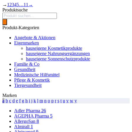
→
1
2
3
4
5
…
11
→
Produktsuche
Products
search
Produkt-Kategorien
Angebote & Aktionen
Eigenmarken
hauseigene Kosmetikprodukte
hauseigene Nahrungsergänzungen
hauseigene Sonnenschutzprodukte
Familie & Co
Gesundheit
Medizinische Hilfsmittel
Pflege & Kosmetik
Tiergesundheit
Marken
a
b
c
d
e
f
g
h
i
j
k
l
m
n
o
p
r
s
t
u
v
w
y
Adler Pharma
26
AGEPHA Pharma
5
AllergoSan
8
Almirall
1
Alpinamed
9