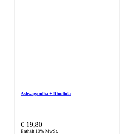
The
options
may
be
chosen
on
the
product
page
Ashwagandha + Rhodiola
€
19,80
Enthält 10% MwSt.