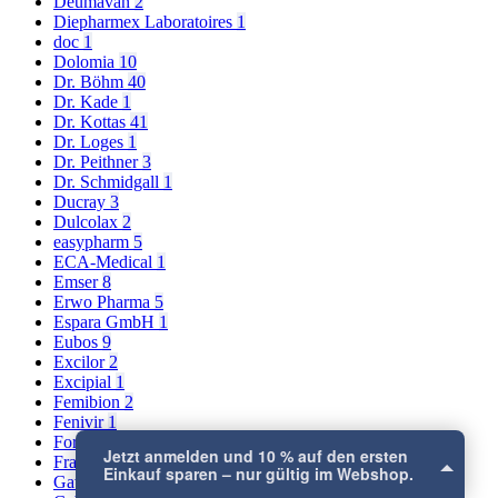
Deumavan
2
Diepharmex Laboratoires
1
doc
1
Dolomia
10
Dr. Böhm
40
Dr. Kade
1
Dr. Kottas
41
Dr. Loges
1
Dr. Peithner
3
Dr. Schmidgall
1
Ducray
3
Dulcolax
2
easypharm
5
ECA-Medical
1
Emser
8
Erwo Pharma
5
Espara GmbH
1
Eubos
9
Excilor
2
Excipial
1
Femibion
2
Fenivir
1
Formoline
1
Jetzt anmelden und 10 % auf den ersten
Frank&Co
1
Einkauf sparen – nur gültig im Webshop.
Gaviscon
3