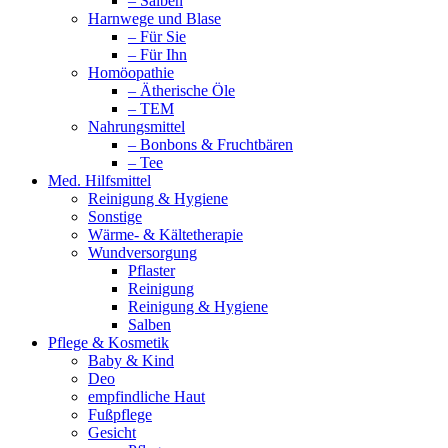
– Salben
Harnwege und Blase
– Für Sie
– Für Ihn
Homöopathie
– Ätherische Öle
– TEM
Nahrungsmittel
– Bonbons & Fruchtbären
– Tee
Med. Hilfsmittel
Reinigung & Hygiene
Sonstige
Wärme- & Kältetherapie
Wundversorgung
Pflaster
Reinigung
Reinigung & Hygiene
Salben
Pflege & Kosmetik
Baby & Kind
Deo
empfindliche Haut
Fußpflege
Gesicht