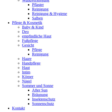
Wundversorgung
Pflaster
Reinigung
Reinigung & Hygiene
Salben
Pflege & Kosmetik
Baby & Kind
Deo
empfindliche Haut
Fußpflege
Gesicht
Pflege
Reinigung
Haare
Handpflege
Haut
Intim
Körper
Nägel
Sommer und Sonne
After Sun
Bräunung
Insektenschutz
Sonnenschutz
Kontakt