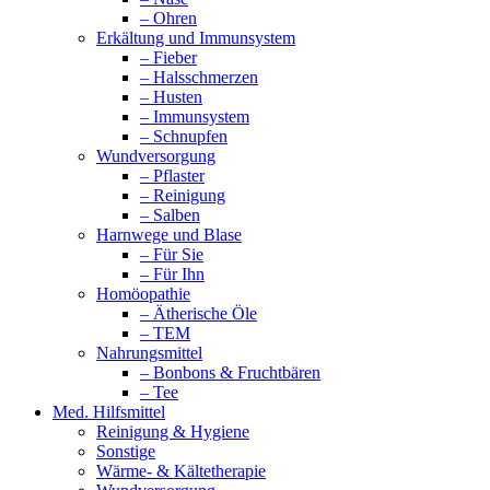
– Ohren
Erkältung und Immunsystem
– Fieber
– Halsschmerzen
– Husten
– Immunsystem
– Schnupfen
Wundversorgung
– Pflaster
– Reinigung
– Salben
Harnwege und Blase
– Für Sie
– Für Ihn
Homöopathie
– Ätherische Öle
– TEM
Nahrungsmittel
– Bonbons & Fruchtbären
– Tee
Med. Hilfsmittel
Reinigung & Hygiene
Sonstige
Wärme- & Kältetherapie