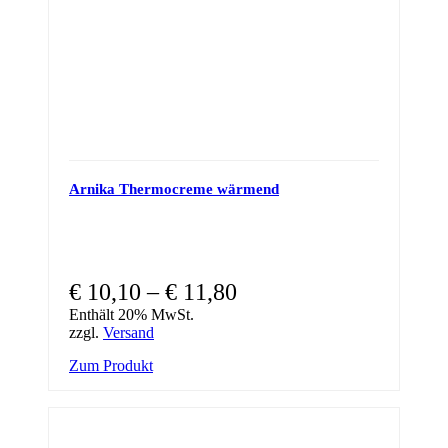
product
page
Arnika Thermocreme wärmend
€
10,10
–
€
11,80
Enthält 20% MwSt.
zzgl.
Versand
This
Zum Produkt
product
has
multiple
variants.