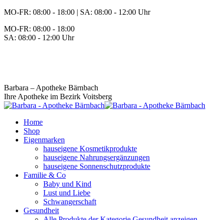
Zum
MO-FR: 08:00 - 18:00 | SA: 08:00 - 12:00 Uhr
Inhalt
MO-FR: 08:00 - 18:00
springen
SA: 08:00 - 12:00 Uhr
BEREITSCHAFT
+43 3142 62553
Barbara – Apotheke Bärnbach
Ihre Apotheke im Bezirk Voitsberg
Home
Shop
Eigenmarken
hauseigene Kosmetikprodukte
hauseigene Nahrungsergänzungen
hauseigene Sonnenschutzprodukte
Familie & Co
Baby und Kind
Lust und Liebe
Schwangerschaft
Gesundheit
Alle Produkte der Kategorie Gesundheit anzeigen