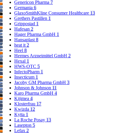
Genericon Pharma
7
Germania
6
GlaxoSmithKline Consumer Healthcare
13
Grethers Pastillen
1
Grippostad
1
Hafesan
2
Hager Pharma GmbH
1
Hansaplast
8
heat it
2
Heel
8
Hermes Arzneimittel GmbH
2
Hexal
1
HWS-OTC
5
InfectoPharm
1
Insecticum
1
Jacoby GM Pharma GmbH
3
Johnson & Johnson
11
Karo Pharma GmbH
4
Kijimea
4
Klosterfrau
17
Kwizda
12
Kytta
1
La Roche Posay
13
Lasepton
5
Lefax
2