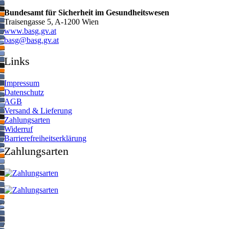
Bundesamt für Sicherheit im Gesundheitswesen
Traisengasse 5, A-1200 Wien
www.basg.gv.at
ta.vg.gsab@gsab
Links
Impressum
Datenschutz
AGB
Versand & Lieferung
Zahlungsarten
Widerruf
Barrierefreiheitserklärung
Zahlungsarten