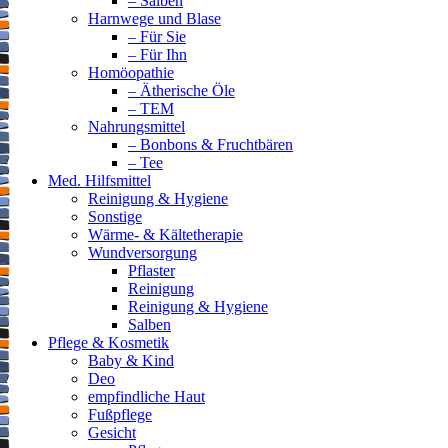
– Salben
Harnwege und Blase
– Für Sie
– Für Ihn
Homöopathie
– Ätherische Öle
– TEM
Nahrungsmittel
– Bonbons & Fruchtbären
– Tee
Med. Hilfsmittel
Reinigung & Hygiene
Sonstige
Wärme- & Kältetherapie
Wundversorgung
Pflaster
Reinigung
Reinigung & Hygiene
Salben
Pflege & Kosmetik
Baby & Kind
Deo
empfindliche Haut
Fußpflege
Gesicht