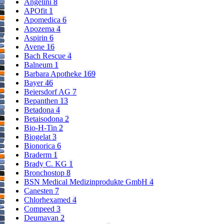
Angelini
8
APOfit
1
Apomedica
6
Apozema
4
Aspirin
6
Avene
16
Bach Rescue
4
Balneum
1
Barbara Apotheke
169
Bayer
46
Beiersdorf AG
7
Bepanthen
13
Betadona
4
Betaisodona
2
Bio-H-Tin
2
Biogelat
3
Bionorica
6
Braderm
1
Brady C. KG
1
Bronchostop
8
BSN Medical Medizinprodukte GmbH
4
Canesten
7
Chlorhexamed
4
Compeed
3
Deumavan
2