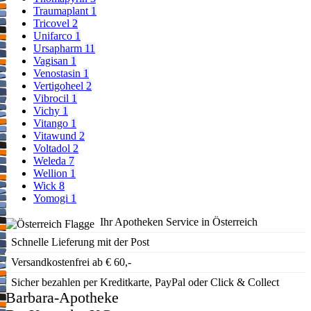
Traumaplant
1
Tricovel
2
Unifarco
1
Ursapharm
11
Vagisan
1
Venostasin
1
Vertigoheel
2
Vibrocil
1
Vichy
1
Vitango
1
Vitawund
2
Voltadol
2
Weleda
7
Wellion
1
Wick
8
Yomogi
1
Ihr Apotheken Service in Österreich
Schnelle Lieferung mit der Post
Versandkostenfrei ab € 60,-
Sicher bezahlen per Kreditkarte, PayPal oder Click & Collect
Barbara-Apotheke