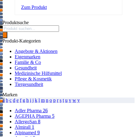
This
Zum Produkt
product
has
Produktsuche
multiple
Products
variants.
search
The
options
Produkt-Kategorien
may
be
Angebote & Aktionen
chosen
Eigenmarken
on
Familie & Co
the
Gesundheit
product
Medizinische Hilfsmittel
page
Pflege & Kosmetik
Tiergesundheit
Marken
a
b
c
d
e
f
g
h
i
j
k
l
m
n
o
p
r
s
t
u
v
w
y
Adler Pharma
26
AGEPHA Pharma
5
AllergoSan
8
Almirall
1
Alpinamed
9