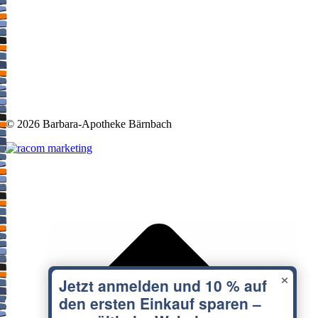
©
2026 Barbara-Apotheke Bärnbach
t
T
×