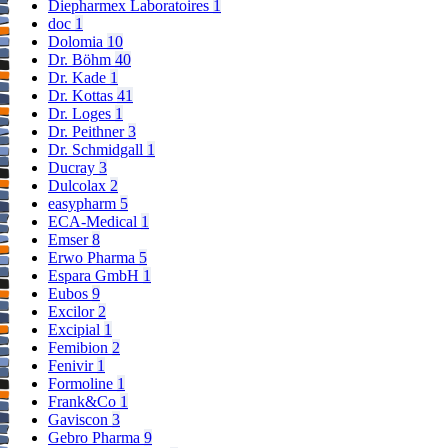
Diepharmex Laboratoires
1
doc
1
Dolomia
10
Dr. Böhm
40
Dr. Kade
1
Dr. Kottas
41
Dr. Loges
1
Dr. Peithner
3
Dr. Schmidgall
1
Ducray
3
Dulcolax
2
easypharm
5
ECA-Medical
1
Emser
8
Erwo Pharma
5
Espara GmbH
1
Eubos
9
Excilor
2
Excipial
1
Femibion
2
Fenivir
1
Formoline
1
Frank&Co
1
Gaviscon
3
Gebro Pharma
9