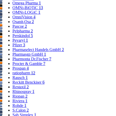
Omega Pharma
1
OMNi-BiOTiC
13
OMNi-LOGiC
1
OmniVision
4
Osanit-Osa
2
Pascoe
2
Pelpharma
2
Perskindol
5
Pevaryl
1
Pfizer
3
Pharmaselect Handels GmbH
2
Pharmasgp GmbH
1
Pharmonta Dr.Fischer
7
Procter & Gamble
7
Prospan
4
ratiopharm
12
Rausch
1
Reckitt Benckiser
6
Restaxil
2
Rhinospray
1
Riopan
2
Riviera
1
Rohde
1
S.Calon
2
Sab Simplex
1