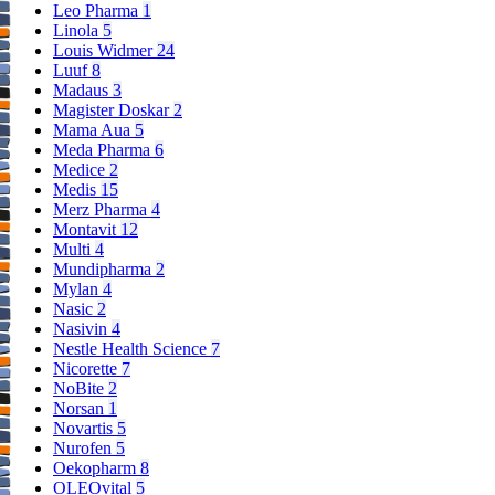
Leo Pharma
1
Linola
5
Louis Widmer
24
Luuf
8
Madaus
3
Magister Doskar
2
Mama Aua
5
Meda Pharma
6
Medice
2
Medis
15
Merz Pharma
4
Montavit
12
Multi
4
Mundipharma
2
Mylan
4
Nasic
2
Nasivin
4
Nestle Health Science
7
Nicorette
7
NoBite
2
Norsan
1
Novartis
5
Nurofen
5
Oekopharm
8
OLEOvital
5