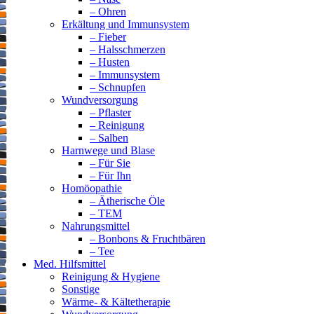
– Ohren
Erkältung und Immunsystem
– Fieber
– Halsschmerzen
– Husten
– Immunsystem
– Schnupfen
Wundversorgung
– Pflaster
– Reinigung
– Salben
Harnwege und Blase
– Für Sie
– Für Ihn
Homöopathie
– Ätherische Öle
– TEM
Nahrungsmittel
– Bonbons & Fruchtbären
– Tee
Med. Hilfsmittel
Reinigung & Hygiene
Sonstige
Wärme- & Kältetherapie