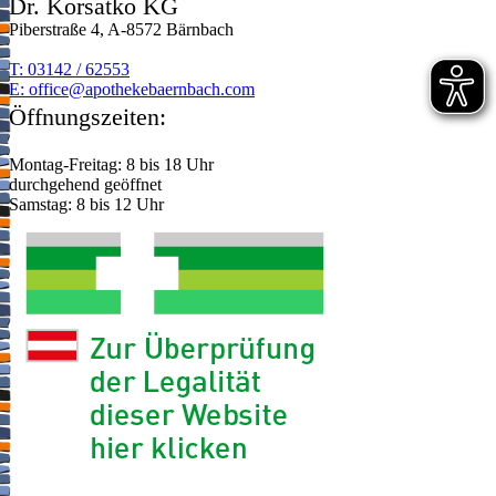
Dr. Korsatko KG
Piberstraße 4, A-8572 Bärnbach
T: 03142 / 62553
E:
moc.hcabnreabekehtopa@eciffo
Öffnungszeiten:
Montag-Freitag: 8 bis 18 Uhr
durchgehend geöffnet
Samstag: 8 bis 12 Uhr