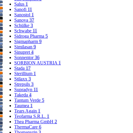
Salus
1
Sanofi
11
Sanostol
1
Sanova
37
Schülke
3
Schwabe
11
Sidroga Pharma
5
Sigmapharm
9
Similasan
9
Sinupret
4
Sonnentor
36
SORBION AUSTRIA
1
Stada
17
Sterillium
1
Stilaxx
3
Strepsils
3
Supradyn
11
Takeda
4
Tantum Verde
5
Taumea
1
Tears Again
1
Teofarma S.R.L.
1
Thea Pharma GmbH
2
ThermaCare
6
Thomapyrin
3