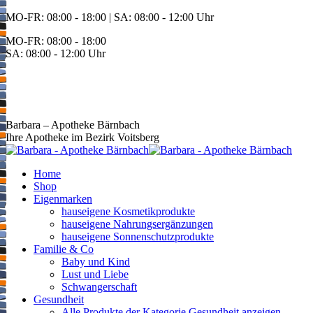
Zum
MO-FR: 08:00 - 18:00 | SA: 08:00 - 12:00 Uhr
Inhalt
MO-FR: 08:00 - 18:00
springen
SA: 08:00 - 12:00 Uhr
BEREITSCHAFT
+43 3142 62553
Barbara – Apotheke Bärnbach
Ihre Apotheke im Bezirk Voitsberg
Home
Shop
Eigenmarken
hauseigene Kosmetikprodukte
hauseigene Nahrungsergänzungen
hauseigene Sonnenschutzprodukte
Familie & Co
Baby und Kind
Lust und Liebe
Schwangerschaft
Gesundheit
Alle Produkte der Kategorie Gesundheit anzeigen