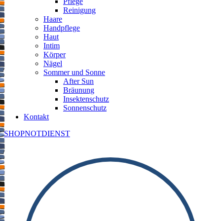
Pflege
Reinigung
Haare
Handpflege
Haut
Intim
Körper
Nägel
Sommer und Sonne
After Sun
Bräunung
Insektenschutz
Sonnenschutz
Kontakt
SHOP
NOTDIENST