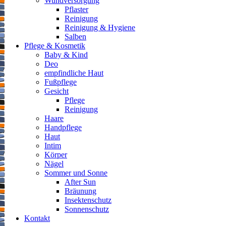
Wundversorgung
Pflaster
Reinigung
Reinigung & Hygiene
Salben
Pflege & Kosmetik
Baby & Kind
Deo
empfindliche Haut
Fußpflege
Gesicht
Pflege
Reinigung
Haare
Handpflege
Haut
Intim
Körper
Nägel
Sommer und Sonne
After Sun
Bräunung
Insektenschutz
Sonnenschutz
Kontakt