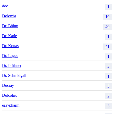
doc
1
Dolomia
10
Dr. Böhm
40
Dr. Kade
1
Dr. Kottas
41
Dr. Loges
1
Dr. Peithner
3
Dr. Schmidgall
1
Ducray
3
Dulcolax
2
easypharm
5