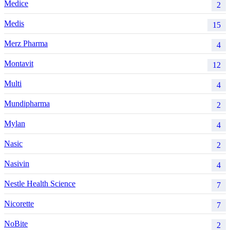
Medice
2
Medis
15
Merz Pharma
4
Montavit
12
Multi
4
Mundipharma
2
Mylan
4
Nasic
2
Nasivin
4
Nestle Health Science
7
Nicorette
7
NoBite
2