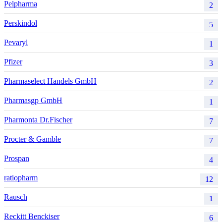
Pelpharma
2
Perskindol
5
Pevaryl
1
Pfizer
3
Pharmaselect Handels GmbH
2
Pharmasgp GmbH
1
Pharmonta Dr.Fischer
7
Procter & Gamble
7
Prospan
4
ratiopharm
12
Rausch
1
Reckitt Benckiser
6