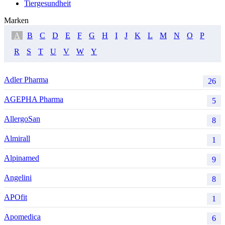
Tiergesundheit
Marken
A
B
C
D
E
F
G
H
I
J
K
L
M
N
O
P
R
S
T
U
V
W
Y
Adler Pharma
26
AGEPHA Pharma
5
AllergoSan
8
Almirall
1
Alpinamed
9
Angelini
8
APOfit
1
Apomedica
6