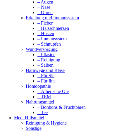
– Augen
– Nase
– Ohren
Erkältung und Immunsystem
– Fieber
– Halsschmerzen
– Husten
– Immunsystem
– Schnupfen
Wundversorgung
– Pflaster
– Reinigung
– Salben
Harnwege und Blase
– Für Sie
– Für Ihn
Homöopathie
– Ätherische Öle
– TEM
Nahrungsmittel
– Bonbons & Fruchtbären
– Tee
Med. Hilfsmittel
Reinigung & Hygiene
Sonstige