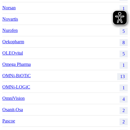
Norsan
1
Novartis
5
Nurofen
5
Oekopharm
8
OLEOvital
5
Omega Pharma
1
OMNi-BiOTiC
13
OMNi-LOGiC
1
OmniVision
4
Osanit-Osa
2
Pascoe
2