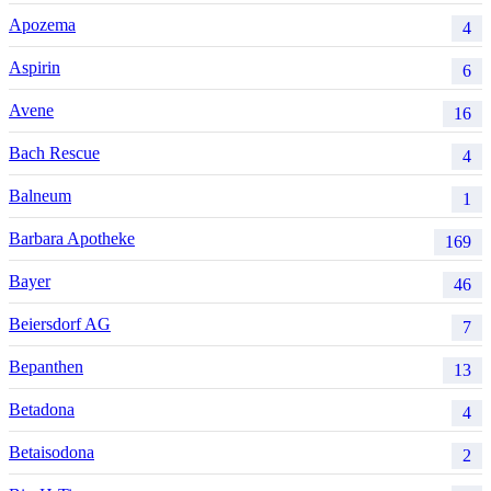
Apozema
4
Aspirin
6
Avene
16
Bach Rescue
4
Balneum
1
Barbara Apotheke
169
Bayer
46
Beiersdorf AG
7
Bepanthen
13
Betadona
4
Betaisodona
2