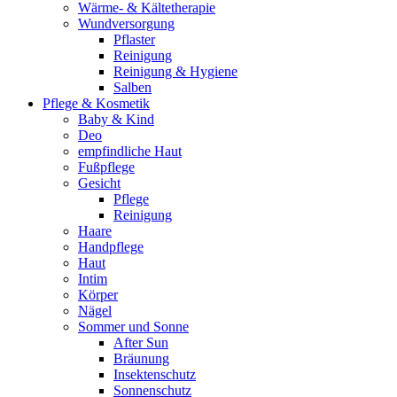
Wärme- & Kältetherapie
Wundversorgung
Pflaster
Reinigung
Reinigung & Hygiene
Salben
Pflege & Kosmetik
Baby & Kind
Deo
empfindliche Haut
Fußpflege
Gesicht
Pflege
Reinigung
Haare
Handpflege
Haut
Intim
Körper
Nägel
Sommer und Sonne
After Sun
Bräunung
Insektenschutz
Sonnenschutz