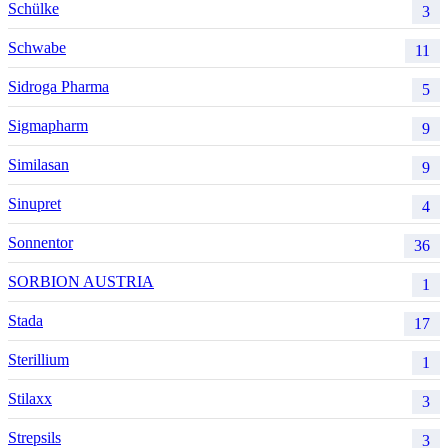
Schülke
3
Schwabe
11
Sidroga Pharma
5
Sigmapharm
9
Similasan
9
Sinupret
4
Sonnentor
36
SORBION AUSTRIA
1
Stada
17
Sterillium
1
Stilaxx
3
Strepsils
3