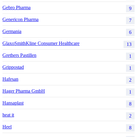
Gebro Pharma
9
Genericon Pharma
7
Germania
6
GlaxoSmithKline Consumer Healthcare
13
Grethers Pastillen
1
Grippostad
1
Hafesan
2
Hager Pharma GmbH
1
Hansaplast
8
heat it
2
Heel
8