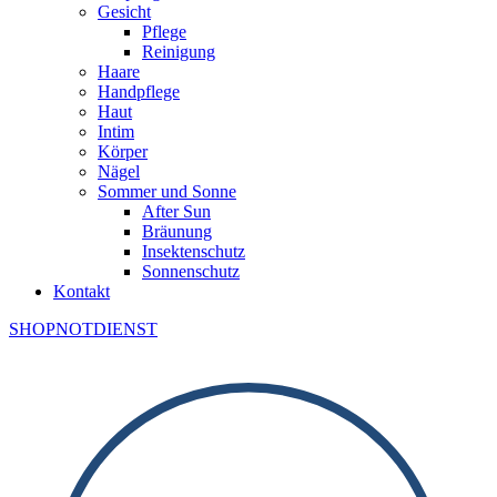
Gesicht
Pflege
Reinigung
Haare
Handpflege
Haut
Intim
Körper
Nägel
Sommer und Sonne
After Sun
Bräunung
Insektenschutz
Sonnenschutz
Kontakt
SHOP
NOTDIENST