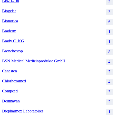
Bio-H-Tin
2
Biogelat
3
Bionorica
6
Braderm
1
Brady C. KG
1
Bronchostop
8
BSN Medical Medizinprodukte GmbH
4
Canesten
7
Chlorhexamed
4
Compeed
3
Deumavan
2
Diepharmex Laboratoires
1