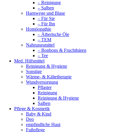
– Reinigung
– Salben
Harnwege und Blase
– Für Sie
– Für Ihn
Homöopathie
– Ätherische Öle
– TEM
Nahrungsmittel
– Bonbons & Fruchtbären
– Tee
Med. Hilfsmittel
Reinigung & Hygiene
Sonstige
Wärme- & Kältetherapie
Wundversorgung
Pflaster
Reinigung
Reinigung & Hygiene
Salben
Pflege & Kosmetik
Baby & Kind
Deo
empfindliche Haut
Fußpflege