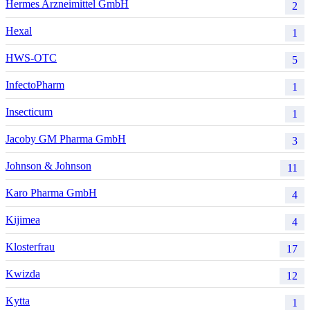
Hermes Arzneimittel GmbH
2
Hexal
1
HWS-OTC
5
InfectoPharm
1
Insecticum
1
Jacoby GM Pharma GmbH
3
Johnson & Johnson
11
Karo Pharma GmbH
4
Kijimea
4
Klosterfrau
17
Kwizda
12
Kytta
1