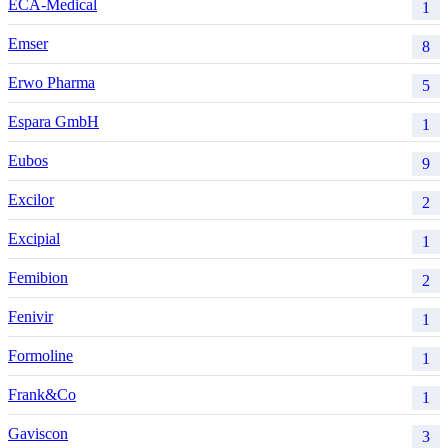
ECA-Medical
1
Emser
8
Erwo Pharma
5
Espara GmbH
1
Eubos
9
Excilor
2
Excipial
1
Femibion
2
Fenivir
1
Formoline
1
Frank&Co
1
Gaviscon
3