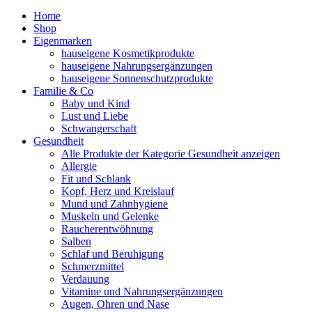
Home
Shop
Eigenmarken
hauseigene Kosmetikprodukte
hauseigene Nahrungsergänzungen
hauseigene Sonnenschutzprodukte
Familie & Co
Baby und Kind
Lust und Liebe
Schwangerschaft
Gesundheit
Alle Produkte der Kategorie Gesundheit anzeigen
Allergie
Fit und Schlank
Kopf, Herz und Kreislauf
Mund und Zahnhygiene
Muskeln und Gelenke
Raucherentwöhnung
Salben
Schlaf und Beruhigung
Schmerzmittel
Verdauung
Vitamine und Nahrungsergänzungen
Augen, Ohren und Nase