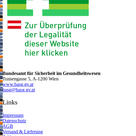
Bundesamt für Sicherheit im Gesundheitswesen
Traisengasse 5, A-1200 Wien
www.basg.gv.at
ta.vg.gsab@gsab
Links
Impressum
Datenschutz
AGB
Versand & Lieferung