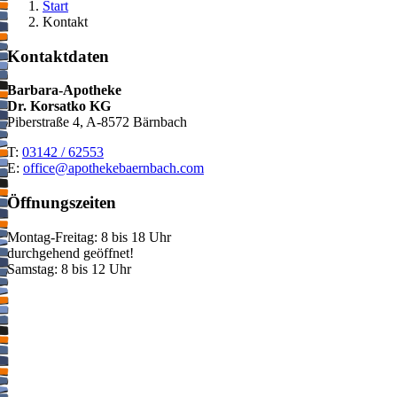
Start
Kontakt
Kontaktdaten
Barbara-Apotheke
Dr. Korsatko KG
Piberstraße 4, A-8572 Bärnbach
T:
03142 / 62553
E:
moc.hcabnreabekehtopa@eciffo
Öffnungszeiten
Montag-Freitag: 8 bis 18 Uhr
durchgehend geöffnet!
Samstag: 8 bis 12 Uhr