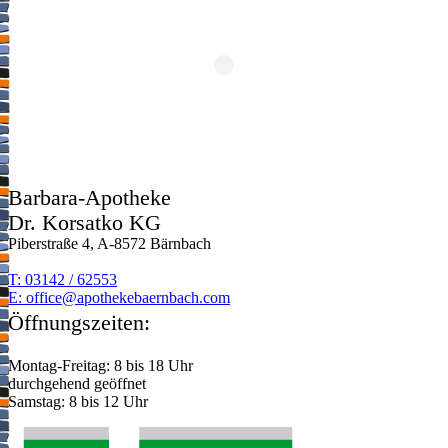
Barbara-Apotheke
Dr. Korsatko KG
Piberstraße 4, A-8572 Bärnbach
T: 03142 / 62553
E:
moc.hcabnreabekehtopa@eciffo
Öffnungszeiten:
Montag-Freitag: 8 bis 18 Uhr
durchgehend geöffnet
Samstag: 8 bis 12 Uhr