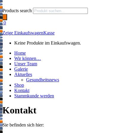
Products search
0
Zeige Einkaufswagen
Kasse
Keine Produkte im Einkaufswagen.
Home
Wir können…
Unser Team
Galerie
Aktuelles
Gesundheitsnews
Shop
Kontakt
Stammkunde werden
Kontakt
Sie befinden sich hier: