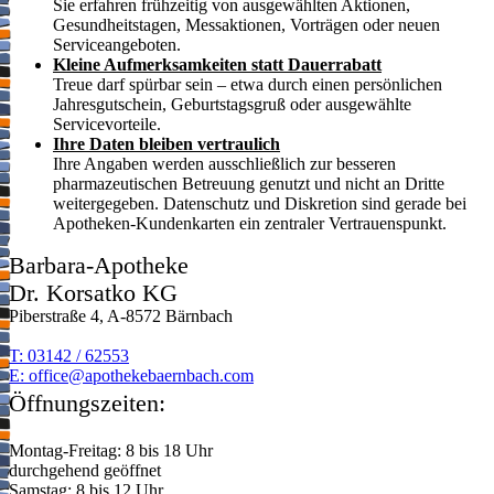
Sie erfahren frühzeitig von ausgewählten Aktionen,
Gesundheitstagen, Messaktionen, Vorträgen oder neuen
Serviceangeboten.
Kleine Aufmerksamkeiten statt Dauerrabatt
Treue darf spürbar sein – etwa durch einen persönlichen
Jahresgutschein, Geburtstagsgruß oder ausgewählte
Servicevorteile.
Ihre Daten bleiben vertraulich
Ihre Angaben werden ausschließlich zur besseren
pharmazeutischen Betreuung genutzt und nicht an Dritte
weitergegeben. Datenschutz und Diskretion sind gerade bei
Apotheken-Kundenkarten ein zentraler Vertrauenspunkt.
Barbara-Apotheke
Dr. Korsatko KG
Piberstraße 4, A-8572 Bärnbach
T: 03142 / 62553
E:
moc.hcabnreabekehtopa@eciffo
Öffnungszeiten:
Montag-Freitag: 8 bis 18 Uhr
durchgehend geöffnet
Samstag: 8 bis 12 Uhr