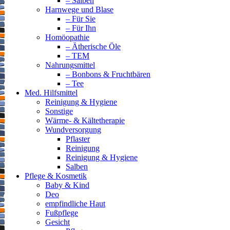
– Salben
Harnwege und Blase
– Für Sie
– Für Ihn
Homöopathie
– Ätherische Öle
– TEM
Nahrungsmittel
– Bonbons & Fruchtbären
– Tee
Med. Hilfsmittel
Reinigung & Hygiene
Sonstige
Wärme- & Kältetherapie
Wundversorgung
Pflaster
Reinigung
Reinigung & Hygiene
Salben
Pflege & Kosmetik
Baby & Kind
Deo
empfindliche Haut
Fußpflege
Gesicht