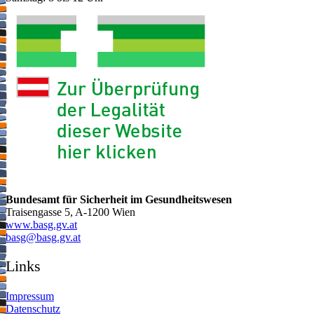
Bundesamt für Sicherheit im Gesundheitswesen
Traisengasse 5, A-1200 Wien
www.basg.gv.at
ta.vg.gsab@gsab
Links
Impressum
Datenschutz