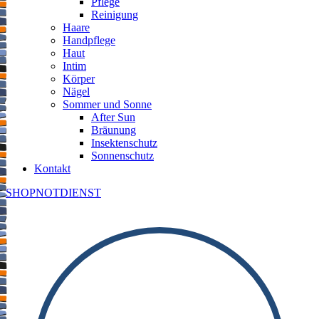
Pflege
Reinigung
Haare
Handpflege
Haut
Intim
Körper
Nägel
Sommer und Sonne
After Sun
Bräunung
Insektenschutz
Sonnenschutz
Kontakt
SHOP
NOTDIENST