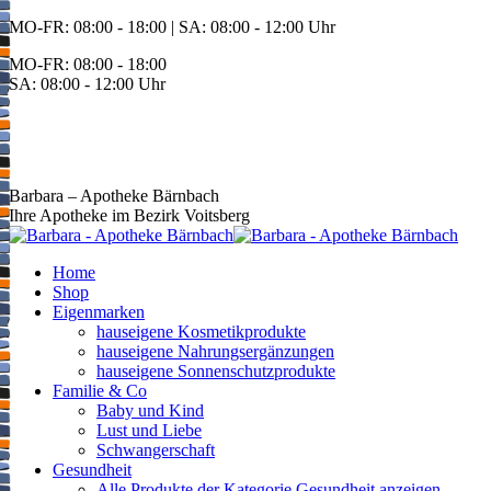
Zum
MO-FR: 08:00 - 18:00 | SA: 08:00 - 12:00 Uhr
Inhalt
MO-FR: 08:00 - 18:00
springen
SA: 08:00 - 12:00 Uhr
BEREITSCHAFT
+43 3142 62553
Barbara – Apotheke Bärnbach
Ihre Apotheke im Bezirk Voitsberg
Home
Shop
Eigenmarken
hauseigene Kosmetikprodukte
hauseigene Nahrungsergänzungen
hauseigene Sonnenschutzprodukte
Familie & Co
Baby und Kind
Lust und Liebe
Schwangerschaft
Gesundheit
Alle Produkte der Kategorie Gesundheit anzeigen