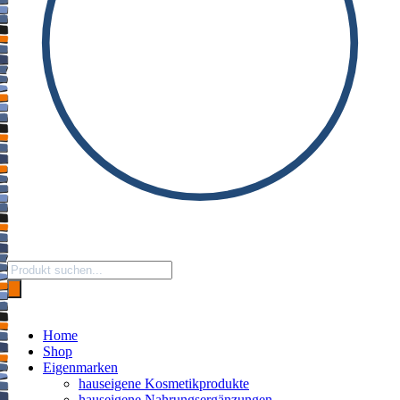
Products
search
Home
Shop
Eigenmarken
hauseigene Kosmetikprodukte
hauseigene Nahrungsergänzungen