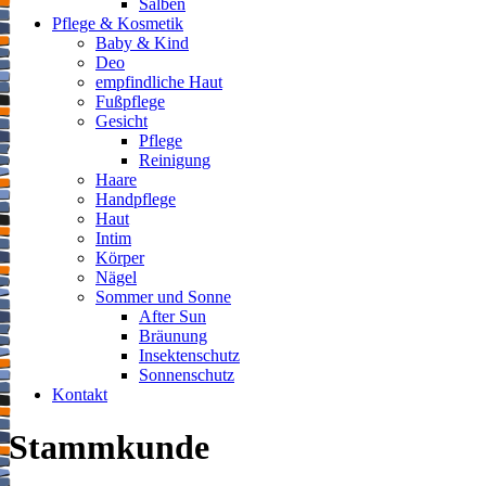
Salben
Pflege & Kosmetik
Baby & Kind
Deo
empfindliche Haut
Fußpflege
Gesicht
Pflege
Reinigung
Haare
Handpflege
Haut
Intim
Körper
Nägel
Sommer und Sonne
After Sun
Bräunung
Insektenschutz
Sonnenschutz
Kontakt
Stammkunde