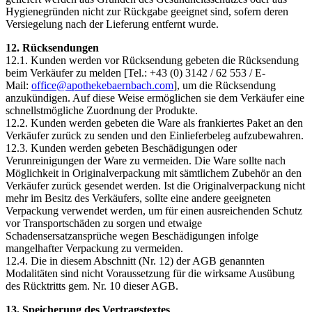
Hygienegründen nicht zur Rückgabe geeignet sind, sofern deren
Versiegelung nach der Lieferung entfernt wurde.
12. Rücksendungen
12.1. Kunden werden vor Rücksendung gebeten die Rücksendung
beim Verkäufer zu melden [Tel.: +43 (0) 3142 / 62 553 / E-
Mail:
moc.hcabnreabekehtopa@eciffo
], um die Rücksendung
anzukündigen. Auf diese Weise ermöglichen sie dem Verkäufer eine
schnellstmögliche Zuordnung der Produkte.
12.2. Kunden werden gebeten die Ware als frankiertes Paket an den
Verkäufer zurück zu senden und den Einlieferbeleg aufzubewahren.
12.3. Kunden werden gebeten Beschädigungen oder
Verunreinigungen der Ware zu vermeiden. Die Ware sollte nach
Möglichkeit in Originalverpackung mit sämtlichem Zubehör an den
Verkäufer zurück gesendet werden. Ist die Originalverpackung nicht
mehr im Besitz des Verkäufers, sollte eine andere geeigneten
Verpackung verwendet werden, um für einen ausreichenden Schutz
vor Transportschäden zu sorgen und etwaige
Schadensersatzansprüche wegen Beschädigungen infolge
mangelhafter Verpackung zu vermeiden.
12.4. Die in diesem Abschnitt (Nr. 12) der AGB genannten
Modalitäten sind nicht Voraussetzung für die wirksame Ausübung
des Rücktritts gem. Nr. 10 dieser AGB.
13. Speicherung des Vertragstextes