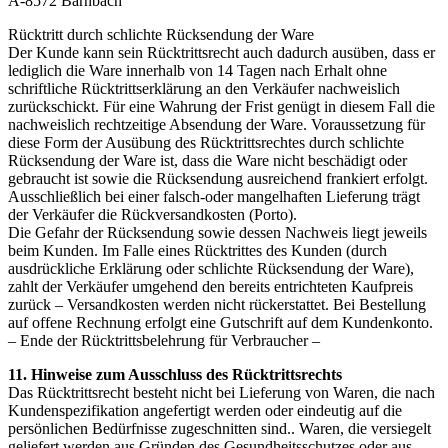
A-8572 Bärnbach
Rücktritt durch schlichte Rücksendung der Ware
Der Kunde kann sein Rücktrittsrecht auch dadurch ausüben, dass er
lediglich die Ware innerhalb von 14 Tagen nach Erhalt ohne
schriftliche Rücktrittserklärung an den Verkäufer nachweislich
zurückschickt. Für eine Wahrung der Frist genügt in diesem Fall die
nachweislich rechtzeitige Absendung der Ware. Voraussetzung für
diese Form der Ausübung des Rücktrittsrechtes durch schlichte
Rücksendung der Ware ist, dass die Ware nicht beschädigt oder
gebraucht ist sowie die Rücksendung ausreichend frankiert erfolgt.
Ausschließlich bei einer falsch-oder mangelhaften Lieferung trägt
der Verkäufer die Rückversandkosten (Porto).
Die Gefahr der Rücksendung sowie dessen Nachweis liegt jeweils
beim Kunden. Im Falle eines Rücktrittes des Kunden (durch
ausdrückliche Erklärung oder schlichte Rücksendung der Ware),
zahlt der Verkäufer umgehend den bereits entrichteten Kaufpreis
zurück – Versandkosten werden nicht rückerstattet. Bei Bestellung
auf offene Rechnung erfolgt eine Gutschrift auf dem Kundenkonto.
– Ende der Rücktrittsbelehrung für Verbraucher –
11. Hinweise zum Ausschluss des Rücktrittsrechts
Das Rücktrittsrecht besteht nicht bei Lieferung von Waren, die nach
Kundenspezifikation angefertigt werden oder eindeutig auf die
persönlichen Bedürfnisse zugeschnitten sind.. Waren, die versiegelt
geliefert werden aus Gründen des Gesundheitsschutzes oder aus