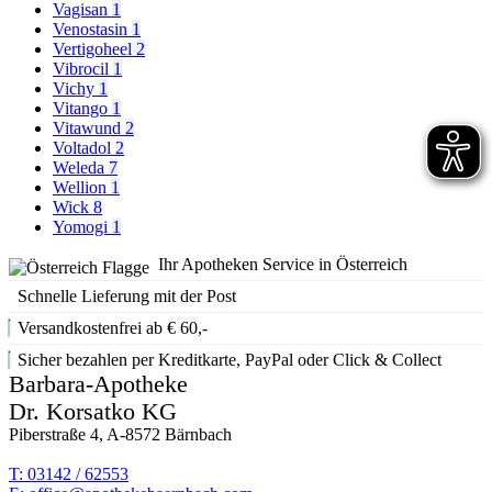
Vagisan
1
Venostasin
1
Vertigoheel
2
Vibrocil
1
Vichy
1
Vitango
1
Vitawund
2
Voltadol
2
Weleda
7
Wellion
1
Wick
8
Yomogi
1
Ihr Apotheken Service in Österreich
Schnelle Lieferung mit der Post
Versandkostenfrei ab € 60,-
Sicher bezahlen per Kreditkarte, PayPal oder Click & Collect
Barbara-Apotheke
Dr. Korsatko KG
Piberstraße 4, A-8572 Bärnbach
T: 03142 / 62553