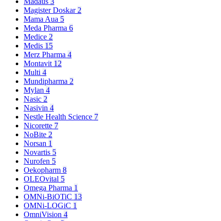
Madaus
3
Magister Doskar
2
Mama Aua
5
Meda Pharma
6
Medice
2
Medis
15
Merz Pharma
4
Montavit
12
Multi
4
Mundipharma
2
Mylan
4
Nasic
2
Nasivin
4
Nestle Health Science
7
Nicorette
7
NoBite
2
Norsan
1
Novartis
5
Nurofen
5
Oekopharm
8
OLEOvital
5
Omega Pharma
1
OMNi-BiOTiC
13
OMNi-LOGiC
1
OmniVision
4