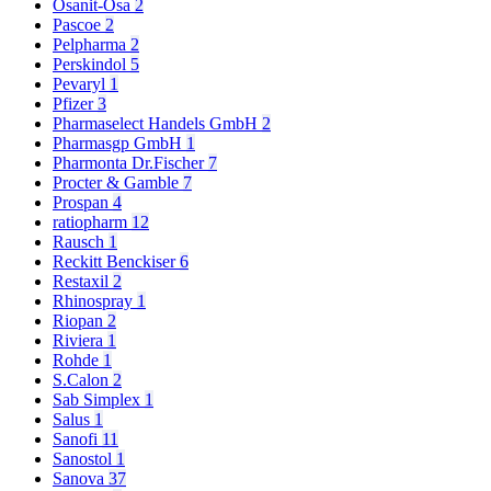
Osanit-Osa
2
Pascoe
2
Pelpharma
2
Perskindol
5
Pevaryl
1
Pfizer
3
Pharmaselect Handels GmbH
2
Pharmasgp GmbH
1
Pharmonta Dr.Fischer
7
Procter & Gamble
7
Prospan
4
ratiopharm
12
Rausch
1
Reckitt Benckiser
6
Restaxil
2
Rhinospray
1
Riopan
2
Riviera
1
Rohde
1
S.Calon
2
Sab Simplex
1
Salus
1
Sanofi
11
Sanostol
1
Sanova
37