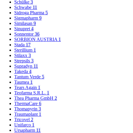
Schülke
3
Schwabe
11
Sidroga Pharma
5
Sigmapharm
9
Similasan
9
Sinupret
4
Sonnentor
36
SORBION AUSTRIA
1
Stada
17
Sterillium
1
Stilaxx
3
Strepsils
3
Supradyn
11
Takeda
4
Tantum Verde
5
Taumea
1
Tears Again
1
Teofarma S.R.L.
1
Thea Pharma GmbH
2
ThermaCare
6
Thomapyrin
3
Traumaplant
1
Tricovel
2
Unifarco
1
Ursapharm
11