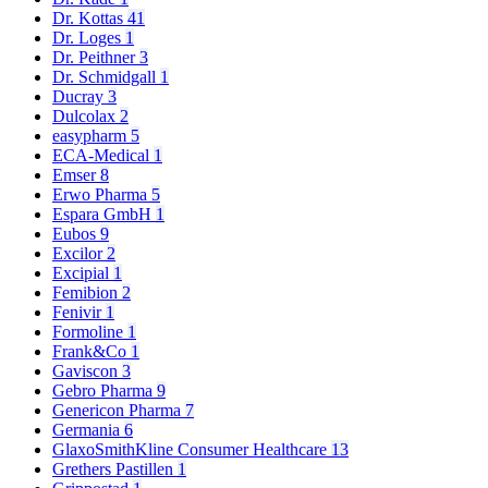
Dr. Kottas
41
Dr. Loges
1
Dr. Peithner
3
Dr. Schmidgall
1
Ducray
3
Dulcolax
2
easypharm
5
ECA-Medical
1
Emser
8
Erwo Pharma
5
Espara GmbH
1
Eubos
9
Excilor
2
Excipial
1
Femibion
2
Fenivir
1
Formoline
1
Frank&Co
1
Gaviscon
3
Gebro Pharma
9
Genericon Pharma
7
Germania
6
GlaxoSmithKline Consumer Healthcare
13
Grethers Pastillen
1