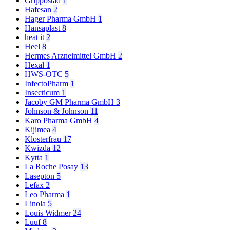
Grippostad
1
Hafesan
2
Hager Pharma GmbH
1
Hansaplast
8
heat it
2
Heel
8
Hermes Arzneimittel GmbH
2
Hexal
1
HWS-OTC
5
InfectoPharm
1
Insecticum
1
Jacoby GM Pharma GmbH
3
Johnson & Johnson
11
Karo Pharma GmbH
4
Kijimea
4
Klosterfrau
17
Kwizda
12
Kytta
1
La Roche Posay
13
Lasepton
5
Lefax
2
Leo Pharma
1
Linola
5
Louis Widmer
24
Luuf
8