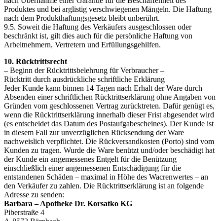
nach Übernahme einer Garantie für die Beschaffenheit des
Produktes und bei arglistig verschwiegenen Mängeln. Die Haftung
nach dem Produkthaftungsgesetz bleibt unberührt.
9.5. Soweit die Haftung des Verkäufers ausgeschlossen oder
beschränkt ist, gilt dies auch für die persönliche Haftung von
Arbeitnehmern, Vertretern und Erfüllungsgehilfen.
10. Rücktrittsrecht
– Beginn der Rücktrittsbelehrung für Verbraucher –
Rücktritt durch ausdrückliche schriftliche Erklärung
Jeder Kunde kann binnen 14 Tagen nach Erhalt der Ware durch
Absenden einer schriftlichen Rücktrittserklärung ohne Angaben von
Gründen vom geschlossenen Vertrag zurücktreten. Dafür genügt es,
wenn die Rücktrittserklärung innerhalb dieser Frist abgesendet wird
(es entscheidet das Datum des Postaufgabescheines). Der Kunde ist
in diesem Fall zur unverzüglichen Rücksendung der Ware
nachweislich verpflichtet. Die Rückversandkosten (Porto) sind vom
Kunden zu tragen. Wurde die Ware benützt und/oder beschädigt hat
der Kunde ein angemessenes Entgelt für die Benützung
einschließlich einer angemessenen Entschädigung für die
entstandenen Schäden – maximal in Höhe des Wacrenwertes – an
den Verkäufer zu zahlen. Die Rücktrittserklärung ist an folgende
Adresse zu senden:
Barbara – Apotheke Dr. Korsatko KG
Piberstraße 4