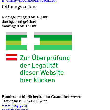
E:
moc.hcabnreabekehtopa@eciffo
Öffnungszeiten:
Montag-Freitag: 8 bis 18 Uhr
durchgehend geöffnet
Samstag: 8 bis 12 Uhr
Bundesamt für Sicherheit im Gesundheitswesen
Traisengasse 5, A-1200 Wien
www.basg.gv.at
ta.vg.gsab@gsab