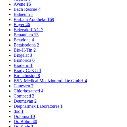
Avene
16
Bach Rescue
4
Balneum
1
Barbara Apotheke
169
Bayer
46
Beiersdorf AG
7
Bepanthen
13
Betadona
4
Betaisodona
2
Bio-H-Tin
2
Biogelat
3
Bionorica
6
Braderm
1
Brady C. KG
1
Bronchostop
8
BSN Medical Medizinprodukte GmbH
4
Canesten
7
Chlorhexamed
4
Compeed
3
Deumavan
2
Diepharmex Laboratoires
1
doc
1
Dolomia
10
Dr. Böhm
40
Dr. Kade
1