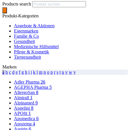
Products search
Produkt-Kategorien
Angebote & Aktionen
Eigenmarken
Familie & Co
Gesundheit
Medizinische Hilfsmittel
Pflege & Kosmetik
Tiergesundheit
Marken
a
b
c
d
e
f
g
h
i
j
k
l
m
n
o
p
r
s
t
u
v
w
y
Adler Pharma
26
AGEPHA Pharma
5
AllergoSan
8
Almirall
1
Alpinamed
9
Angelini
8
APOfit
1
Apomedica
6
Apozema
4
Aspirin
6