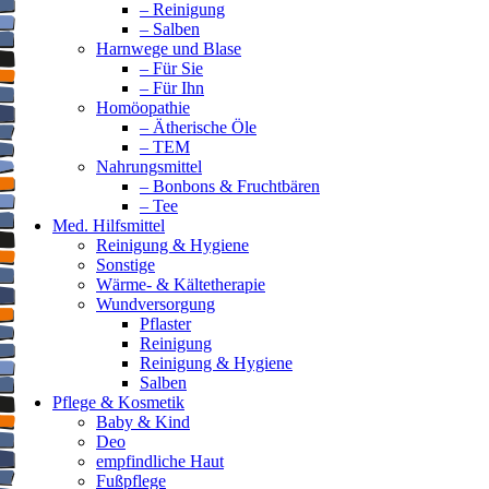
– Reinigung
– Salben
Harnwege und Blase
– Für Sie
– Für Ihn
Homöopathie
– Ätherische Öle
– TEM
Nahrungsmittel
– Bonbons & Fruchtbären
– Tee
Med. Hilfsmittel
Reinigung & Hygiene
Sonstige
Wärme- & Kältetherapie
Wundversorgung
Pflaster
Reinigung
Reinigung & Hygiene
Salben
Pflege & Kosmetik
Baby & Kind
Deo
empfindliche Haut
Fußpflege