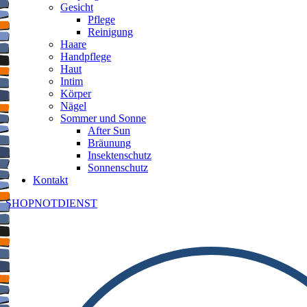
Gesicht
Pflege
Reinigung
Haare
Handpflege
Haut
Intim
Körper
Nägel
Sommer und Sonne
After Sun
Bräunung
Insektenschutz
Sonnenschutz
Kontakt
SHOP
NOTDIENST