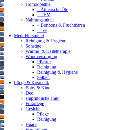
Homöopathie
– Ätherische Öle
– TEM
Nahrungsmittel
– Bonbons & Fruchtbären
– Tee
Med. Hilfsmittel
Reinigung & Hygiene
Sonstige
Wärme- & Kältetherapie
Wundversorgung
Pflaster
Reinigung
Reinigung & Hygiene
Salben
Pflege & Kosmetik
Baby & Kind
Deo
empfindliche Haut
Fußpflege
Gesicht
Pflege
Reinigung
Haare
Handpflege