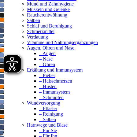
Mund und Zahnhygiene
Muskeln und Gelenke
Raucherentwöhnung
Salben
Schlaf und Beruhigung
Schmerzmittel
Verdauung
Vitamine und Nahrungsergänzungen
Augen, Ohren und Nase
– Augen
– Nase
– Ohren
Erkältung und Immunsystem
– Fieber
– Halsschmerzen
– Husten
– Immunsystem
– Schnupfen
Wundversorgung
– Pflaster
– Reinigung
– Salben
Harnwege und Blase
– Für Sie
– Für Ihn