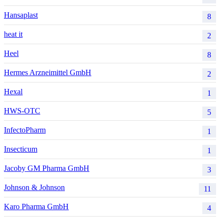
Hansaplast
8
heat it
2
Heel
8
Hermes Arzneimittel GmbH
2
Hexal
1
HWS-OTC
5
InfectoPharm
1
Insecticum
1
Jacoby GM Pharma GmbH
3
Johnson & Johnson
11
Karo Pharma GmbH
4