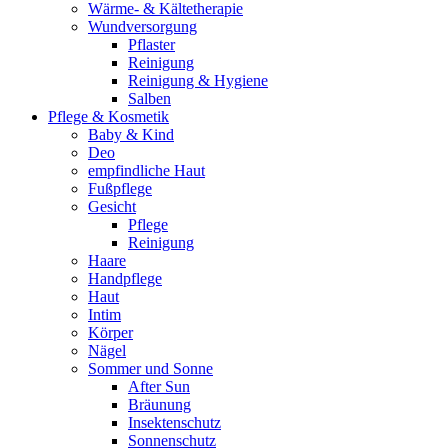
Wärme- & Kältetherapie
Wundversorgung
Pflaster
Reinigung
Reinigung & Hygiene
Salben
Pflege & Kosmetik
Baby & Kind
Deo
empfindliche Haut
Fußpflege
Gesicht
Pflege
Reinigung
Haare
Handpflege
Haut
Intim
Körper
Nägel
Sommer und Sonne
After Sun
Bräunung
Insektenschutz
Sonnenschutz