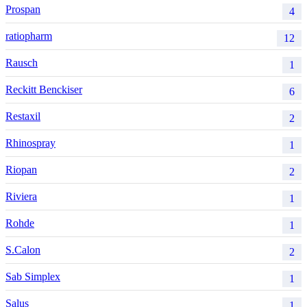
Prospan
4
ratiopharm
12
Rausch
1
Reckitt Benckiser
6
Restaxil
2
Rhinospray
1
Riopan
2
Riviera
1
Rohde
1
S.Calon
2
Sab Simplex
1
Salus
1