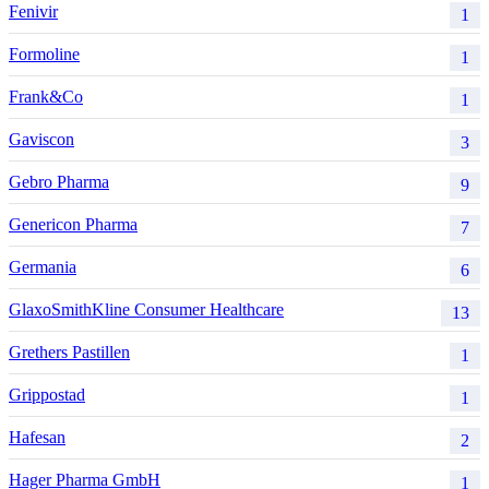
Fenivir
1
Formoline
1
Frank&Co
1
Gaviscon
3
Gebro Pharma
9
Genericon Pharma
7
Germania
6
GlaxoSmithKline Consumer Healthcare
13
Grethers Pastillen
1
Grippostad
1
Hafesan
2
Hager Pharma GmbH
1