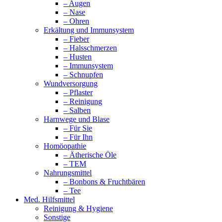
– Augen
– Nase
– Ohren
Erkältung und Immunsystem
– Fieber
– Halsschmerzen
– Husten
– Immunsystem
– Schnupfen
Wundversorgung
– Pflaster
– Reinigung
– Salben
Harnwege und Blase
– Für Sie
– Für Ihn
Homöopathie
– Ätherische Öle
– TEM
Nahrungsmittel
– Bonbons & Fruchtbären
– Tee
Med. Hilfsmittel
Reinigung & Hygiene
Sonstige