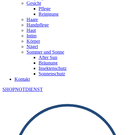
Gesicht
Pflege
Reinigung
Haare
Handpflege
Haut
Intim
Körper
Nägel
Sommer und Sonne
After Sun
Bräunung
Insektenschutz
Sonnenschutz
Kontakt
SHOP
NOTDIENST