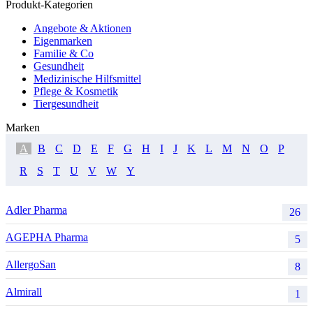
Produkt-Kategorien
Angebote & Aktionen
Eigenmarken
Familie & Co
Gesundheit
Medizinische Hilfsmittel
Pflege & Kosmetik
Tiergesundheit
Marken
A
B
C
D
E
F
G
H
I
J
K
L
M
N
O
P
R
S
T
U
V
W
Y
Adler Pharma
26
AGEPHA Pharma
5
AllergoSan
8
Almirall
1