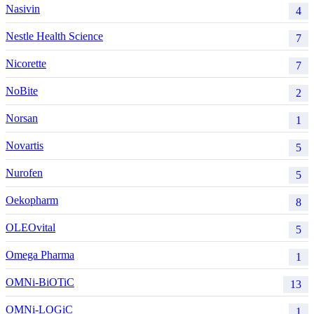
Nasivin
4
Nestle Health Science
7
Nicorette
7
NoBite
2
Norsan
1
Novartis
5
Nurofen
5
Oekopharm
8
OLEOvital
5
Omega Pharma
1
OMNi-BiOTiC
13
OMNi-LOGiC
1