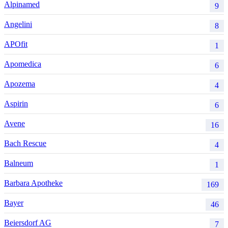
Alpinamed
9
Angelini
8
APOfit
1
Apomedica
6
Apozema
4
Aspirin
6
Avene
16
Bach Rescue
4
Balneum
1
Barbara Apotheke
169
Bayer
46
Beiersdorf AG
7