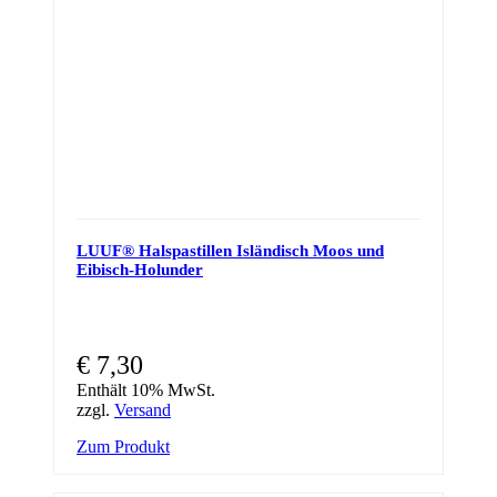
LUUF® Halspastillen Isländisch Moos und
Eibisch-Holunder
€
7,30
Enthält 10% MwSt.
zzgl.
Versand
Zum Produkt