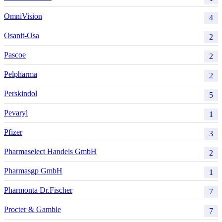
OmniVision
4
Osanit-Osa
2
Pascoe
2
Pelpharma
2
Perskindol
5
Pevaryl
1
Pfizer
3
Pharmaselect Handels GmbH
2
Pharmasgp GmbH
1
Pharmonta Dr.Fischer
7
Procter & Gamble
7