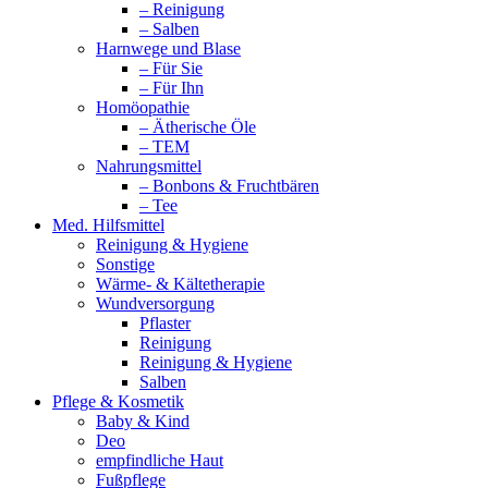
– Reinigung
– Salben
Harnwege und Blase
– Für Sie
– Für Ihn
Homöopathie
– Ätherische Öle
– TEM
Nahrungsmittel
– Bonbons & Fruchtbären
– Tee
Med. Hilfsmittel
Reinigung & Hygiene
Sonstige
Wärme- & Kältetherapie
Wundversorgung
Pflaster
Reinigung
Reinigung & Hygiene
Salben
Pflege & Kosmetik
Baby & Kind
Deo
empfindliche Haut
Fußpflege