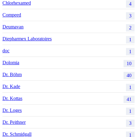
Chlorhexamed
4
Compeed
3
Deumavan
2
Diepharmex Laboratoires
1
doc
1
Dolomia
10
Dr. Böhm
40
Dr. Kade
1
Dr. Kottas
41
Dr. Loges
1
Dr. Peithner
3
Dr. Schmidgall
1