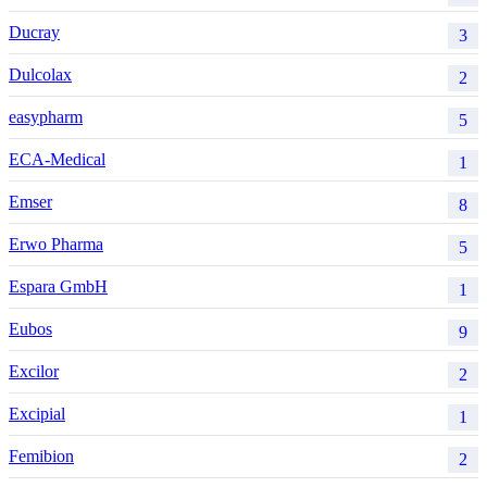
Ducray
3
Dulcolax
2
easypharm
5
ECA-Medical
1
Emser
8
Erwo Pharma
5
Espara GmbH
1
Eubos
9
Excilor
2
Excipial
1
Femibion
2