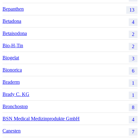
Bepanthen
13
Betadona
4
Betaisodona
2
Bio-H-Tin
2
Biogelat
3
Bionorica
6
Braderm
1
Brady C. KG
1
Bronchostop
8
BSN Medical Medizinprodukte GmbH
4
Canesten
7