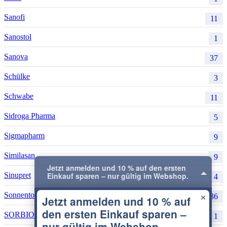
Sanofi
11
Sanostol
1
×
Sanova
37
Schülke
3
Schwabe
11
Sidroga Pharma
5
Sigmapharm
9
Similasan
9
Sinupret
4
Sonnentor
36
SORBION AUSTRIA
Datenschutz
1