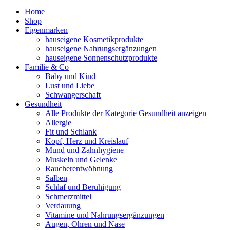
Home
Shop
Eigenmarken
hauseigene Kosmetikprodukte
hauseigene Nahrungsergänzungen
hauseigene Sonnenschutzprodukte
Familie & Co
Baby und Kind
Lust und Liebe
Schwangerschaft
Gesundheit
Alle Produkte der Kategorie Gesundheit anzeigen
Allergie
Fit und Schlank
Kopf, Herz und Kreislauf
Mund und Zahnhygiene
Muskeln und Gelenke
Raucherentwöhnung
Salben
Schlaf und Beruhigung
Schmerzmittel
Verdauung
Vitamine und Nahrungsergänzungen
Augen, Ohren und Nase