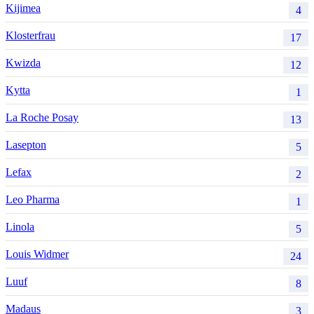
Kijimea
4
Klosterfrau
17
Kwizda
12
Kytta
1
La Roche Posay
13
Lasepton
5
Lefax
2
Leo Pharma
1
Linola
5
Louis Widmer
24
Luuf
8
Madaus
3