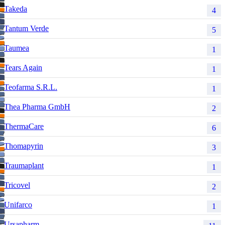
Takeda
4
Tantum Verde
5
Taumea
1
Tears Again
1
Teofarma S.R.L.
1
Thea Pharma GmbH
2
ThermaCare
6
Thomapyrin
3
Traumaplant
1
Tricovel
2
Unifarco
1
Ursapharm