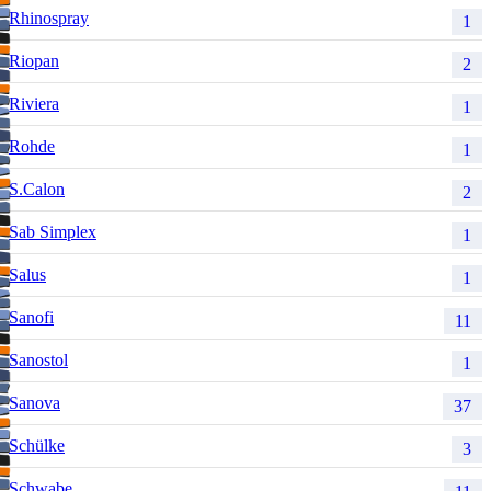
Rhinospray
1
Riopan
2
Riviera
1
Rohde
1
S.Calon
2
Sab Simplex
1
Salus
1
Sanofi
11
Sanostol
1
Sanova
37
Schülke
3
Schwabe