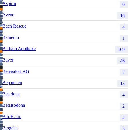
Aspirin
6
Avene
16
Bach Rescue
4
Balneum
1
Barbara Apotheke
169
Bayer
46
Beiersdorf AG
7
Bepanthen
13
Betadona
4
Betaisodona
2
Bio-H-Tin
2
Biogelat
3