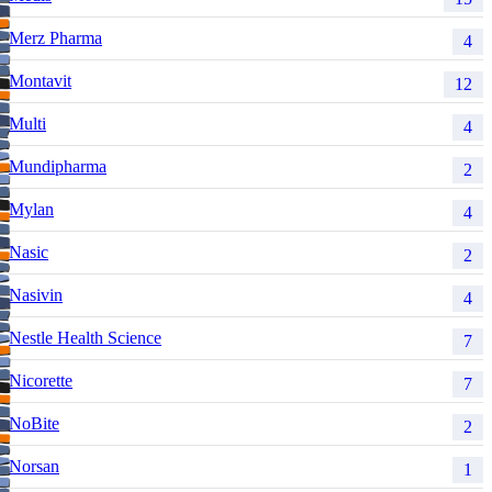
Merz Pharma
4
Montavit
12
Multi
4
Mundipharma
2
Mylan
4
Nasic
2
Nasivin
4
Nestle Health Science
7
Nicorette
7
NoBite
2
Norsan
1