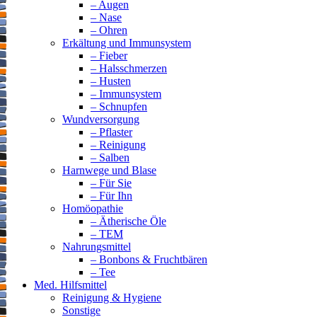
– Augen
– Nase
– Ohren
Erkältung und Immunsystem
– Fieber
– Halsschmerzen
– Husten
– Immunsystem
– Schnupfen
Wundversorgung
– Pflaster
– Reinigung
– Salben
Harnwege und Blase
– Für Sie
– Für Ihn
Homöopathie
– Ätherische Öle
– TEM
Nahrungsmittel
– Bonbons & Fruchtbären
– Tee
Med. Hilfsmittel
Reinigung & Hygiene
Sonstige