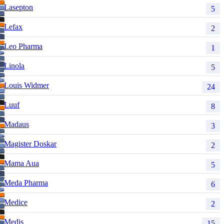
Lasepton
5
Lefax
2
Leo Pharma
1
Linola
5
Louis Widmer
24
Luuf
8
Madaus
3
Magister Doskar
2
Mama Aua
5
Meda Pharma
6
Medice
2
Medis
15