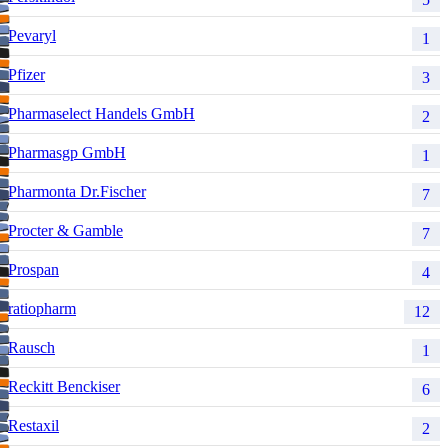
Pevaryl
1
Pfizer
3
Pharmaselect Handels GmbH
2
Pharmasgp GmbH
1
Pharmonta Dr.Fischer
7
Procter & Gamble
7
Prospan
4
ratiopharm
12
Rausch
1
Reckitt Benckiser
6
Restaxil
2