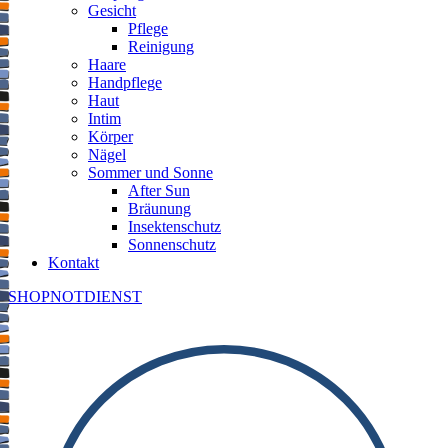
Gesicht
Pflege
Reinigung
Haare
Handpflege
Haut
Intim
Körper
Nägel
Sommer und Sonne
After Sun
Bräunung
Insektenschutz
Sonnenschutz
Kontakt
SHOP
NOTDIENST