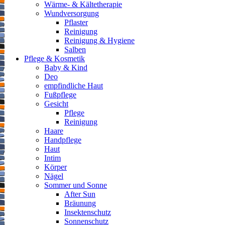
Wärme- & Kältetherapie
Wundversorgung
Pflaster
Reinigung
Reinigung & Hygiene
Salben
Pflege & Kosmetik
Baby & Kind
Deo
empfindliche Haut
Fußpflege
Gesicht
Pflege
Reinigung
Haare
Handpflege
Haut
Intim
Körper
Nägel
Sommer und Sonne
After Sun
Bräunung
Insektenschutz
Sonnenschutz