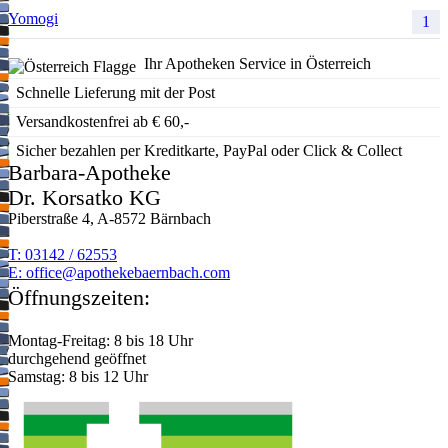
Yomogi
1
Ihr Apotheken Service in Österreich
Schnelle Lieferung mit der Post
Versandkostenfrei ab € 60,-
Sicher bezahlen per Kreditkarte, PayPal oder Click & Collect
Barbara-Apotheke
Dr. Korsatko KG
Piberstraße 4, A-8572 Bärnbach
T: 03142 / 62553
E:
moc.hcabnreabekehtopa@eciffo
Öffnungszeiten:
Montag-Freitag: 8 bis 18 Uhr
durchgehend geöffnet
Samstag: 8 bis 12 Uhr