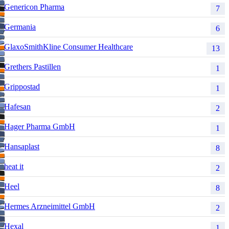
Genericon Pharma
7
Germania
6
GlaxoSmithKline Consumer Healthcare
13
Grethers Pastillen
1
Grippostad
1
Hafesan
2
Hager Pharma GmbH
1
Hansaplast
8
heat it
2
Heel
8
Hermes Arzneimittel GmbH
2
Hexal
1