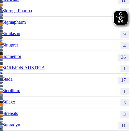
11
Sidroga Pharma
5
Sigmapharm
9
Similasan
9
Sinupret
4
Sonnentor
36
SORBION AUSTRIA
1
Stada
17
Sterillium
1
Stilaxx
3
Strepsils
3
Supradyn
11