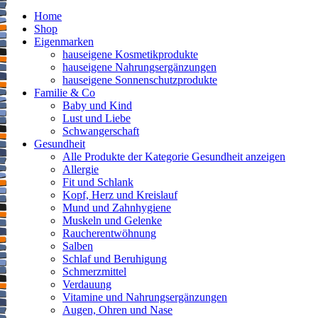
Home
Shop
Eigenmarken
hauseigene Kosmetikprodukte
hauseigene Nahrungsergänzungen
hauseigene Sonnenschutzprodukte
Familie & Co
Baby und Kind
Lust und Liebe
Schwangerschaft
Gesundheit
Alle Produkte der Kategorie Gesundheit anzeigen
Allergie
Fit und Schlank
Kopf, Herz und Kreislauf
Mund und Zahnhygiene
Muskeln und Gelenke
Raucherentwöhnung
Salben
Schlaf und Beruhigung
Schmerzmittel
Verdauung
Vitamine und Nahrungsergänzungen
Augen, Ohren und Nase