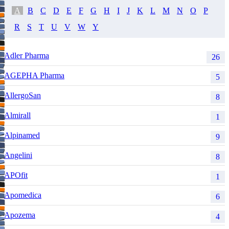
A
B
C
D
E
F
G
H
I
J
K
L
M
N
O
P
R
S
T
U
V
W
Y
Adler Pharma
26
AGEPHA Pharma
5
AllergoSan
8
Almirall
1
Alpinamed
9
Angelini
8
APOfit
1
Apomedica
6
Apozema
4