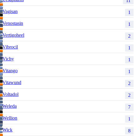
11
Vagisan
1
Venostasin
1
Vertigoheel
2
Vibrocil
1
Vichy
1
Vitango
1
Vitawund
2
Voltadol
2
Weleda
7
Wellion
1
Wick
8