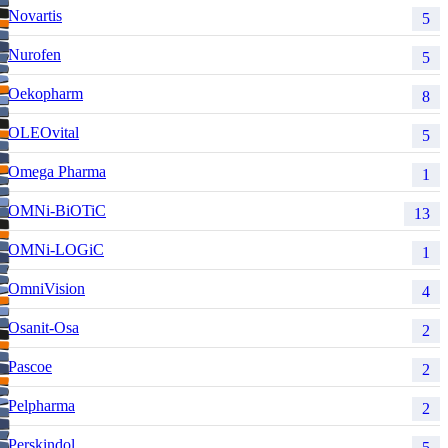
Novartis
5
Nurofen
5
Oekopharm
8
OLEOvital
5
Omega Pharma
1
OMNi-BiOTiC
13
OMNi-LOGiC
1
OmniVision
4
Osanit-Osa
2
Pascoe
2
Pelpharma
2
Perskindol
5