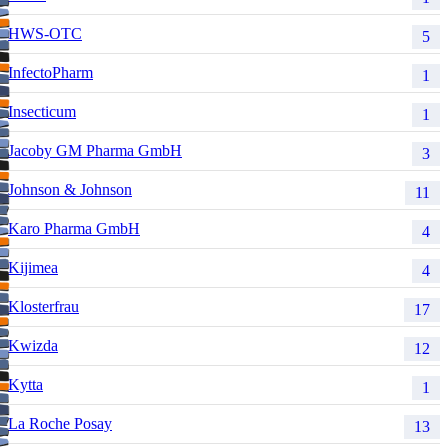
HWS-OTC
5
InfectoPharm
1
Insecticum
1
Jacoby GM Pharma GmbH
3
Johnson & Johnson
11
Karo Pharma GmbH
4
Kijimea
4
Klosterfrau
17
Kwizda
12
Kytta
1
La Roche Posay
13