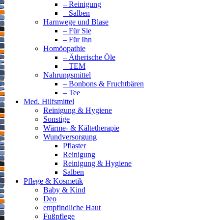
– Reinigung
– Salben
Harnwege und Blase
– Für Sie
– Für Ihn
Homöopathie
– Ätherische Öle
– TEM
Nahrungsmittel
– Bonbons & Fruchtbären
– Tee
Med. Hilfsmittel
Reinigung & Hygiene
Sonstige
Wärme- & Kältetherapie
Wundversorgung
Pflaster
Reinigung
Reinigung & Hygiene
Salben
Pflege & Kosmetik
Baby & Kind
Deo
empfindliche Haut
Fußpflege