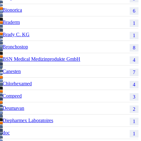
Bionorica
6
Braderm
1
Brady C. KG
1
Bronchostop
8
BSN Medical Medizinprodukte GmbH
4
Canesten
7
Chlorhexamed
4
Compeed
3
Deumavan
2
Diepharmex Laboratoires
1
doc
1