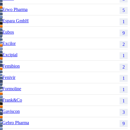
Erwo Pharma
5
Espara GmbH
1
Eubos
9
Excilor
2
Excipial
1
Femibion
2
Fenivir
1
Formoline
1
Frank&Co
1
Gaviscon
3
Gebro Pharma
9