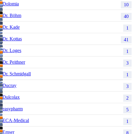
Dolomia
10
Dr. Böhm
40
Dr. Kade
1
Dr. Kottas
41
Dr. Loges
1
Dr. Peithner
3
Dr. Schmidgall
1
Ducray
3
Dulcolax
2
easypharm
5
ECA-Medical
1
Emser
8