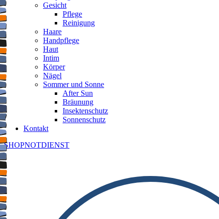
Gesicht
Pflege
Reinigung
Haare
Handpflege
Haut
Intim
Körper
Nägel
Sommer und Sonne
After Sun
Bräunung
Insektenschutz
Sonnenschutz
Kontakt
SHOP
NOTDIENST