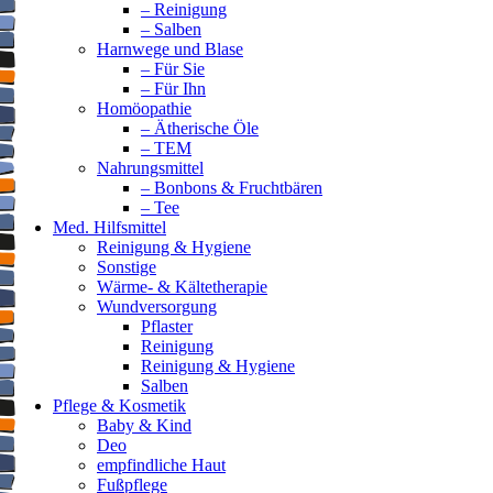
– Reinigung
– Salben
Harnwege und Blase
– Für Sie
– Für Ihn
Homöopathie
– Ätherische Öle
– TEM
Nahrungsmittel
– Bonbons & Fruchtbären
– Tee
Med. Hilfsmittel
Reinigung & Hygiene
Sonstige
Wärme- & Kältetherapie
Wundversorgung
Pflaster
Reinigung
Reinigung & Hygiene
Salben
Pflege & Kosmetik
Baby & Kind
Deo
empfindliche Haut
Fußpflege