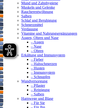
Mund und Zahnhygiene
Muskeln und Gelenke
Raucherentwöhnung
Salben
Schlaf und Beruhigung
Schmerzmittel
Verdauung
Vitamine und Nahrungsergänzungen
Augen, Ohren und Nase
– Augen
– Nase
– Ohren
Erkältung und Immunsystem
– Fieber
– Halsschmerzen
– Husten
– Immunsystem
– Schnupfen
Wundversorgung
– Pflaster
– Reinigung
– Salben
Harnwege und Blase
– Für Sie
– Für Ihn