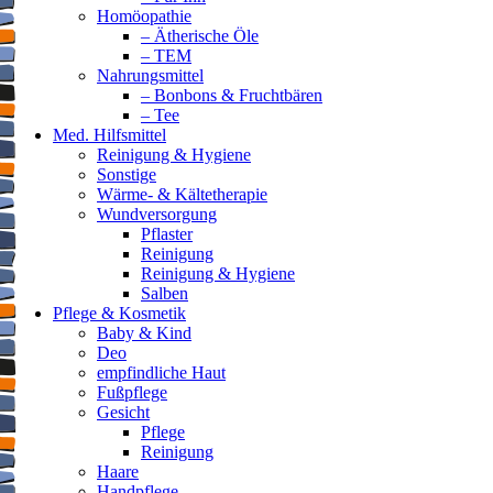
Homöopathie
– Ätherische Öle
– TEM
Nahrungsmittel
– Bonbons & Fruchtbären
– Tee
Med. Hilfsmittel
Reinigung & Hygiene
Sonstige
Wärme- & Kältetherapie
Wundversorgung
Pflaster
Reinigung
Reinigung & Hygiene
Salben
Pflege & Kosmetik
Baby & Kind
Deo
empfindliche Haut
Fußpflege
Gesicht
Pflege
Reinigung
Haare
Handpflege