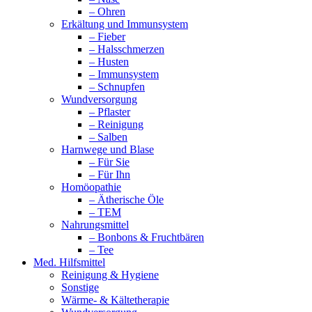
– Ohren
Erkältung und Immunsystem
– Fieber
– Halsschmerzen
– Husten
– Immunsystem
– Schnupfen
Wundversorgung
– Pflaster
– Reinigung
– Salben
Harnwege und Blase
– Für Sie
– Für Ihn
Homöopathie
– Ätherische Öle
– TEM
Nahrungsmittel
– Bonbons & Fruchtbären
– Tee
Med. Hilfsmittel
Reinigung & Hygiene
Sonstige
Wärme- & Kältetherapie