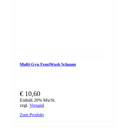
on
the
product
page
Multi-Gyn FemiWash Schaum
€
10,60
Enthält 20% MwSt.
zzgl.
Versand
Zum Produkt