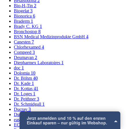
Betaisodona
2
Bio-H-Tin
2
Biogelat
3
Bionorica
6
Braderm
1
Brady C. KG
1
Bronchostop
8
BSN Medical Medizinprodukte GmbH
4
Canesten
7
Chlorhexamed
4
Compeed
3
Deumavan
2
Diepharmex Laboratoires
1
doc
1
Dolomia
10
Dr. Böhm
40
Dr. Kade
1
Dr. Kottas
41
Dr. Loges
1
Dr. Peithner
3
Dr. Schmidgall
1
Ducray
3
Dulcolax
2
Jetzt anmelden und 10 % auf den ersten
easypharm
5
Einkauf sparen – nur gültig im Webshop.
ECA-Medical
1