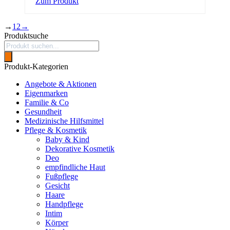
Zum Produkt
→
1
2
→
Produktsuche
Products
search
Produkt-Kategorien
Angebote & Aktionen
Eigenmarken
Familie & Co
Gesundheit
Medizinische Hilfsmittel
Pflege & Kosmetik
Baby & Kind
Dekorative Kosmetik
Deo
empfindliche Haut
Fußpflege
Gesicht
Haare
Handpflege
Intim
Körper