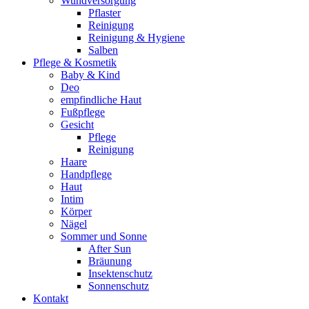
Wundversorgung
Pflaster
Reinigung
Reinigung & Hygiene
Salben
Pflege & Kosmetik
Baby & Kind
Deo
empfindliche Haut
Fußpflege
Gesicht
Pflege
Reinigung
Haare
Handpflege
Haut
Intim
Körper
Nägel
Sommer und Sonne
After Sun
Bräunung
Insektenschutz
Sonnenschutz
Kontakt