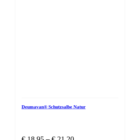
Deumavan® Schutzsalbe Natur
€
18,95
–
€
21,20