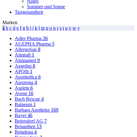
Nägel
Sommer und Sonne
Tiergesundheit
Marken
a
b
c
d
e
f
g
h
i
j
k
l
m
n
o
p
r
s
t
u
v
w
y
Adler Pharma
26
AGEPHA Pharma
5
AllergoSan
8
Almirall
1
Alpinamed
9
Angelini
8
APOfit
1
Apomedica
6
Apozema
4
Aspirin
6
Avene
16
Bach Rescue
4
Balneum
1
Barbara Apotheke
169
Bayer
46
Beiersdorf AG
7
Bepanthen
13
Betadona
4