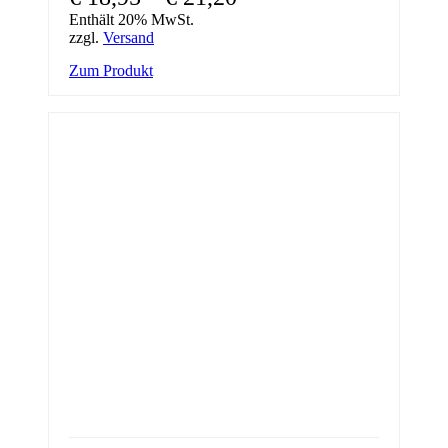
Enthält 20% MwSt.
zzgl.
Versand
This
Zum Produkt
product
has
multiple
variants.
The
options
may
be
chosen
on
the
product
page