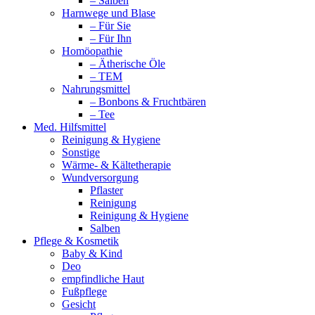
– Salben
Harnwege und Blase
– Für Sie
– Für Ihn
Homöopathie
– Ätherische Öle
– TEM
Nahrungsmittel
– Bonbons & Fruchtbären
– Tee
Med. Hilfsmittel
Reinigung & Hygiene
Sonstige
Wärme- & Kältetherapie
Wundversorgung
Pflaster
Reinigung
Reinigung & Hygiene
Salben
Pflege & Kosmetik
Baby & Kind
Deo
empfindliche Haut
Fußpflege
Gesicht