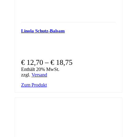
Linola Schutz-Balsam
€
12,70
–
€
18,75
Enthält 20% MwSt.
zzgl.
Versand
This
Zum Produkt
product
has
multiple
variants.
The
options
may
be
chosen