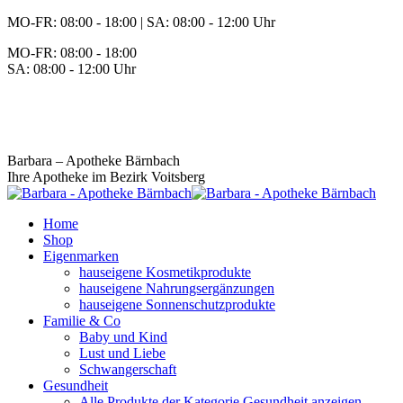
Zum
MO-FR: 08:00 - 18:00 | SA: 08:00 - 12:00 Uhr
Inhalt
MO-FR: 08:00 - 18:00
springen
SA: 08:00 - 12:00 Uhr
BEREITSCHAFT
+43 3142 62553
Barbara – Apotheke Bärnbach
Ihre Apotheke im Bezirk Voitsberg
Home
Shop
Eigenmarken
hauseigene Kosmetikprodukte
hauseigene Nahrungsergänzungen
hauseigene Sonnenschutzprodukte
Familie & Co
Baby und Kind
Lust und Liebe
Schwangerschaft
Gesundheit
Alle Produkte der Kategorie Gesundheit anzeigen