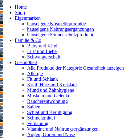
Home
Shop
Eigenmarken
hauseigene Kosmetikprodukte
hauseigene Nahrungsergänzungen
hauseigene Sonnenschutzprodukte
Familie & Co
Baby und Kind
Lust und Liebe
Schwangerschaft
Gesundheit
Alle Produkte der Kategorie Gesundheit anzeigen
Allergie
Fit und Schlank
Kopf, Herz und Kreislauf
Mund und Zahnhygiene
Muskeln und Gelenke
Raucherentwöhnung
Salben
Schlaf und Beruhigung
Schmerzmittel
Verdauung
Vitamine und Nahrungsergänzungen
Augen, Ohren und Nase