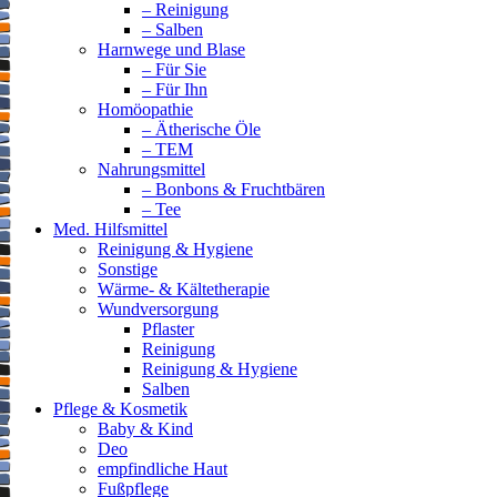
– Reinigung
– Salben
Harnwege und Blase
– Für Sie
– Für Ihn
Homöopathie
– Ätherische Öle
– TEM
Nahrungsmittel
– Bonbons & Fruchtbären
– Tee
Med. Hilfsmittel
Reinigung & Hygiene
Sonstige
Wärme- & Kältetherapie
Wundversorgung
Pflaster
Reinigung
Reinigung & Hygiene
Salben
Pflege & Kosmetik
Baby & Kind
Deo
empfindliche Haut
Fußpflege