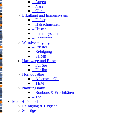
– Augen
– Nase
– Ohren
Erkältung und Immunsystem
– Fieber
– Halsschmerzen
– Husten
– Immunsystem
– Schnupfen
Wundversorgung
– Pflaster
– Reinigung
– Salben
Harnwege und Blase
– Für Sie
– Für Ihn
Homöopathie
– Ätherische Öle
– TEM
Nahrungsmittel
– Bonbons & Fruchtbären
– Tee
Med. Hilfsmittel
Reinigung & Hygiene
Sonstige