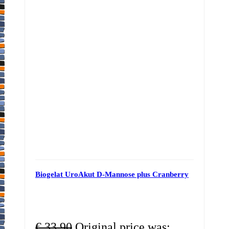
Biogelat UroAkut D-Mannose plus Cranberry
€
33,90
Original price was: