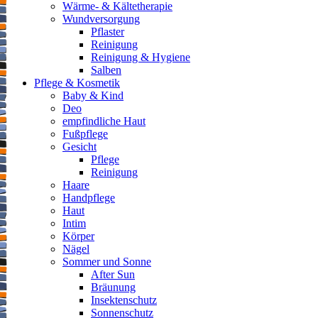
Wärme- & Kältetherapie
Wundversorgung
Pflaster
Reinigung
Reinigung & Hygiene
Salben
Pflege & Kosmetik
Baby & Kind
Deo
empfindliche Haut
Fußpflege
Gesicht
Pflege
Reinigung
Haare
Handpflege
Haut
Intim
Körper
Nägel
Sommer und Sonne
After Sun
Bräunung
Insektenschutz
Sonnenschutz