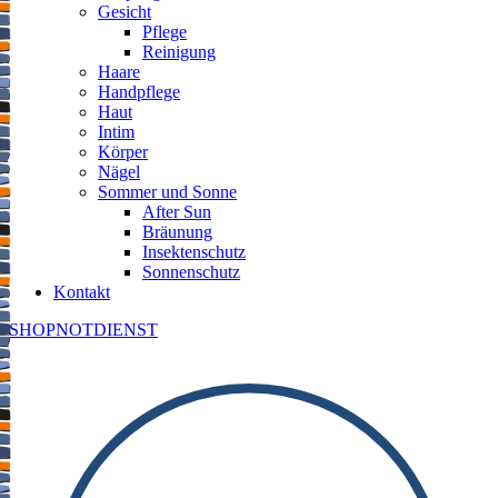
Gesicht
Pflege
Reinigung
Haare
Handpflege
Haut
Intim
Körper
Nägel
Sommer und Sonne
After Sun
Bräunung
Insektenschutz
Sonnenschutz
Kontakt
SHOP
NOTDIENST