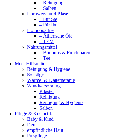
– Reinigung
– Salben
Harnwege und Blase
– Für Sie
– Für Ihn
Homöopathie
– Ätherische Öle
– TEM
Nahrungsmittel
– Bonbons & Fruchtbären
– Tee
Med. Hilfsmittel
Reinigung & Hygiene
Sonstige
Wärme- & Kältetherapie
Wundversorgung
Pflaster
Reinigung
Reinigung & Hygiene
Salben
Pflege & Kosmetik
Baby & Kind
Deo
empfindliche Haut
Fußpflege