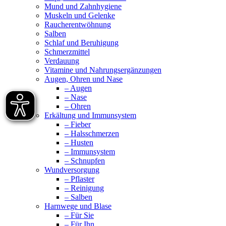
Mund und Zahnhygiene
Muskeln und Gelenke
Raucherentwöhnung
Salben
Schlaf und Beruhigung
Schmerzmittel
Verdauung
Vitamine und Nahrungsergänzungen
Augen, Ohren und Nase
– Augen
– Nase
– Ohren
Erkältung und Immunsystem
– Fieber
– Halsschmerzen
– Husten
– Immunsystem
– Schnupfen
Wundversorgung
– Pflaster
– Reinigung
– Salben
Harnwege und Blase
– Für Sie
– Für Ihn