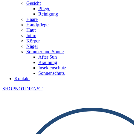
Gesicht
Pflege
Reinigung
Haare
Handpflege
Haut
Intim
Körper
Nägel
Sommer und Sonne
After Sun
Bräunung
Insektenschutz
Sonnenschutz
Kontakt
SHOP
NOTDIENST