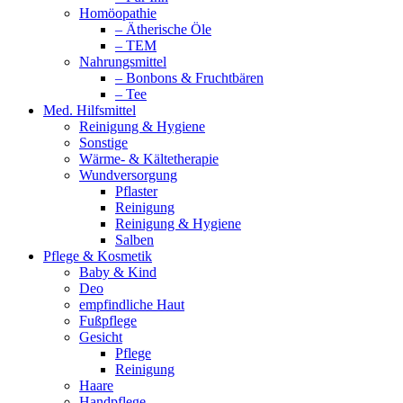
Homöopathie
– Ätherische Öle
– TEM
Nahrungsmittel
– Bonbons & Fruchtbären
– Tee
Med. Hilfsmittel
Reinigung & Hygiene
Sonstige
Wärme- & Kältetherapie
Wundversorgung
Pflaster
Reinigung
Reinigung & Hygiene
Salben
Pflege & Kosmetik
Baby & Kind
Deo
empfindliche Haut
Fußpflege
Gesicht
Pflege
Reinigung
Haare
Handpflege