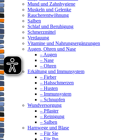
Mund und Zahnhygiene
Muskeln und Gelenke
Raucherentwöhnung
Salben
Schlaf und Beruhigung
Schmerzmittel
Verdauung
Vitamine und Nahrungsergänzungen
Augen, Ohren und Nase
– Augen
– Nase
– Ohren
Erkältung und Immunsystem
– Fieber
– Halsschmerzen
– Husten
– Immunsystem
– Schnupfen
Wundversorgung
– Pflaster
– Reinigung
– Salben
Harnwege und Blase
– Für Sie
– Für Ihn