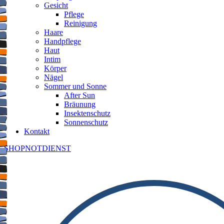
Gesicht
Pflege
Reinigung
Haare
Handpflege
Haut
Intim
Körper
Nägel
Sommer und Sonne
After Sun
Bräunung
Insektenschutz
Sonnenschutz
Kontakt
SHOP
NOTDIENST