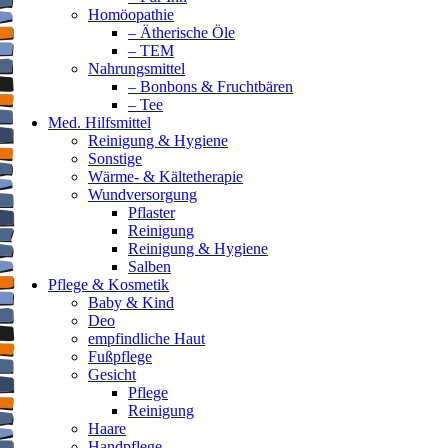
Homöopathie
– Ätherische Öle
– TEM
Nahrungsmittel
– Bonbons & Fruchtbären
– Tee
Med. Hilfsmittel
Reinigung & Hygiene
Sonstige
Wärme- & Kältetherapie
Wundversorgung
Pflaster
Reinigung
Reinigung & Hygiene
Salben
Pflege & Kosmetik
Baby & Kind
Deo
empfindliche Haut
Fußpflege
Gesicht
Pflege
Reinigung
Haare
Handpflege