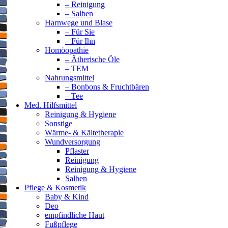
– Reinigung
– Salben
Harnwege und Blase
– Für Sie
– Für Ihn
Homöopathie
– Ätherische Öle
– TEM
Nahrungsmittel
– Bonbons & Fruchtbären
– Tee
Med. Hilfsmittel
Reinigung & Hygiene
Sonstige
Wärme- & Kältetherapie
Wundversorgung
Pflaster
Reinigung
Reinigung & Hygiene
Salben
Pflege & Kosmetik
Baby & Kind
Deo
empfindliche Haut
Fußpflege