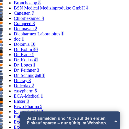
Bronchostop
8
BSN Medical Medizinprodukte GmbH
4
Canesten
7
Chlorhexamed
4
Compeed
3
Deumavan
2
Diepharmex Laboratoires
1
doc
1
Dolomia
10
Dr. Böhm
40
Dr. Kade
1
Dr. Kottas
41
Dr. Loges
1
Dr. Peithner
3
Dr. Schmidgall
1
Ducray
3
Dulcolax
2
easypharm
5
ECA-Medical
1
Emser
8
Erwo Pharma
5
Espara GmbH
1
Eubos
9
Jetzt anmelden und 10 % auf den ersten
Excilor
2
Einkauf sparen – nur gültig im Webshop.
Excipial
1