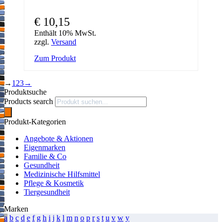
€
10,15
Enthält 10% MwSt.
zzgl.
Versand
Zum Produkt
→
1
2
3
→
Produktsuche
Products search
Produkt-Kategorien
Angebote & Aktionen
Eigenmarken
Familie & Co
Gesundheit
Medizinische Hilfsmittel
Pflege & Kosmetik
Tiergesundheit
Marken
a
b
c
d
e
f
g
h
i
j
k
l
m
n
o
p
r
s
t
u
v
w
y