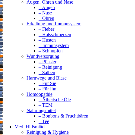
Augen, Ohren und Nase
– Augen
– Nase
– Ohren
Erkältung und Immunsystem
– Fieber
– Halsschmerzen
– Husten
– Immunsystem
– Schnupfen
Wundversorgung
– Pflaster
– Reinigung
– Salben
Harnwege und Blase
– Für Sie
– Für Ihn
Homöopathie
– Ätherische Öle
– TEM
Nahrungsmittel
– Bonbons & Fruchtbären
– Tee
Med. Hilfsmittel
Reinigung & Hygiene