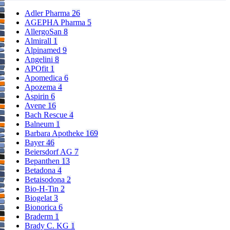
Adler Pharma
26
AGEPHA Pharma
5
AllergoSan
8
Almirall
1
Alpinamed
9
Angelini
8
APOfit
1
Apomedica
6
Apozema
4
Aspirin
6
Avene
16
Bach Rescue
4
Balneum
1
Barbara Apotheke
169
Bayer
46
Beiersdorf AG
7
Bepanthen
13
Betadona
4
Betaisodona
2
Bio-H-Tin
2
Biogelat
3
Bionorica
6
Braderm
1
Brady C. KG
1