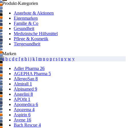
Produkt-Kategorien
Angebote & Aktionen
Eigenmarken
Familie & Co
Gesundheit
Medizinische Hilfsmittel
Pflege & Kosmetik
Tiergesundheit
Marken
a
b
c
d
e
f
g
h
i
j
k
l
m
n
o
p
r
s
t
u
v
w
y
Adler Pharma
26
AGEPHA Pharma
5
AllergoSan
8
Almirall
1
Alpinamed
9
Angelini
8
APOfit
1
Apomedica
6
Apozema
4
Aspirin
6
Avene
16
Bach Rescue
4