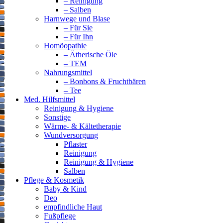
– Reinigung
– Salben
Harnwege und Blase
– Für Sie
– Für Ihn
Homöopathie
– Ätherische Öle
– TEM
Nahrungsmittel
– Bonbons & Fruchtbären
– Tee
Med. Hilfsmittel
Reinigung & Hygiene
Sonstige
Wärme- & Kältetherapie
Wundversorgung
Pflaster
Reinigung
Reinigung & Hygiene
Salben
Pflege & Kosmetik
Baby & Kind
Deo
empfindliche Haut
Fußpflege