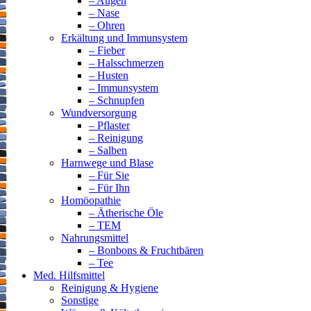
– Augen
– Nase
– Ohren
Erkältung und Immunsystem
– Fieber
– Halsschmerzen
– Husten
– Immunsystem
– Schnupfen
Wundversorgung
– Pflaster
– Reinigung
– Salben
Harnwege und Blase
– Für Sie
– Für Ihn
Homöopathie
– Ätherische Öle
– TEM
Nahrungsmittel
– Bonbons & Fruchtbären
– Tee
Med. Hilfsmittel
Reinigung & Hygiene
Sonstige