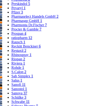
Perskindol
5
Pevaryl
1
Pfizer
3
Pharmaselect Handels GmbH
2
Pharmasgp GmbH
1
Pharmonta Dr.Fischer
7
Procter & Gamble
7
Prospan
4
ratiopharm
12
Rausch
1
Reckitt Benckiser
6
Restaxil
2
Rhinospray
1
Riopan
2
Riviera
1
Rohde
1
S.Calon
2
Sab Simplex
1
Salus
1
Sanofi
11
Sanostol
1
Sanova
37
Schülke
3
Schwabe
11
Sidroga Pharma
5