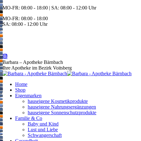
Zum
MO-FR: 08:00 - 18:00 | SA: 08:00 - 12:00 Uhr
Inhalt
MO-FR: 08:00 - 18:00
springen
SA: 08:00 - 12:00 Uhr
BEREITSCHAFT
+43 3142 62553
Barbara – Apotheke Bärnbach
Ihre Apotheke im Bezirk Voitsberg
Home
Shop
Eigenmarken
hauseigene Kosmetikprodukte
hauseigene Nahrungsergänzungen
hauseigene Sonnenschutzprodukte
Familie & Co
Baby und Kind
Lust und Liebe
Schwangerschaft
Gesundheit