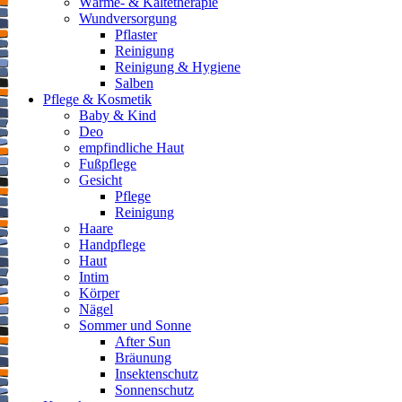
Wärme- & Kältetherapie
Wundversorgung
Pflaster
Reinigung
Reinigung & Hygiene
Salben
Pflege & Kosmetik
Baby & Kind
Deo
empfindliche Haut
Fußpflege
Gesicht
Pflege
Reinigung
Haare
Handpflege
Haut
Intim
Körper
Nägel
Sommer und Sonne
After Sun
Bräunung
Insektenschutz
Sonnenschutz