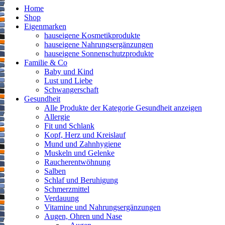
Home
Shop
Eigenmarken
hauseigene Kosmetikprodukte
hauseigene Nahrungsergänzungen
hauseigene Sonnenschutzprodukte
Familie & Co
Baby und Kind
Lust und Liebe
Schwangerschaft
Gesundheit
Alle Produkte der Kategorie Gesundheit anzeigen
Allergie
Fit und Schlank
Kopf, Herz und Kreislauf
Mund und Zahnhygiene
Muskeln und Gelenke
Raucherentwöhnung
Salben
Schlaf und Beruhigung
Schmerzmittel
Verdauung
Vitamine und Nahrungsergänzungen
Augen, Ohren und Nase