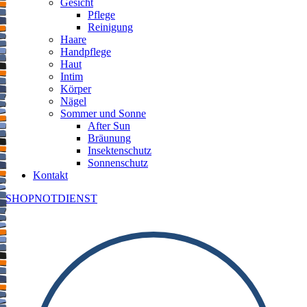
Gesicht
Pflege
Reinigung
Haare
Handpflege
Haut
Intim
Körper
Nägel
Sommer und Sonne
After Sun
Bräunung
Insektenschutz
Sonnenschutz
Kontakt
SHOP
NOTDIENST