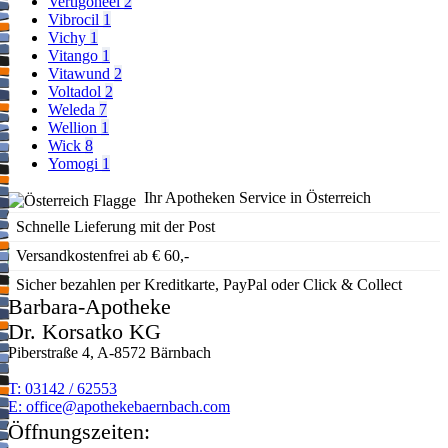
Vertigoheel
2
Vibrocil
1
Vichy
1
Vitango
1
Vitawund
2
Voltadol
2
Weleda
7
Wellion
1
Wick
8
Yomogi
1
Ihr Apotheken Service in Österreich
Schnelle Lieferung mit der Post
Versandkostenfrei ab € 60,-
Sicher bezahlen per Kreditkarte, PayPal oder Click & Collect
Barbara-Apotheke
Dr. Korsatko KG
Piberstraße 4, A-8572 Bärnbach
T: 03142 / 62553
E:
moc.hcabnreabekehtopa@eciffo
Öffnungszeiten: