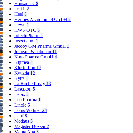
Hansaplast
8
heat it
2
Heel
8
Hermes Arzneimittel GmbH
2
Hexal
1
HWS-OTC
5
InfectoPharm
1
Insecticum
1
Jacoby GM Pharma GmbH
3
Johnson & Johnson
11
Karo Pharma GmbH
4
Kijimea
4
Klosterfrau
17
Kwizda
12
Kytta
1
La Roche Posay
13
Lasepton
5
Lefax
2
Leo Pharma
1
Linola
5
Louis Widmer
24
Luuf
8
Madaus
3
Magister Doskar
2
Mama Aua
5