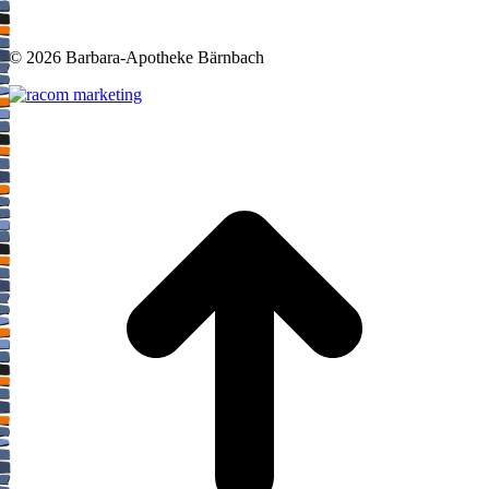
©
2026 Barbara-Apotheke Bärnbach
t
T