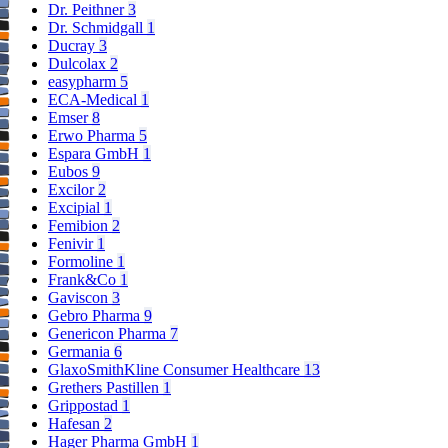
Dr. Peithner
3
Dr. Schmidgall
1
Ducray
3
Dulcolax
2
easypharm
5
ECA-Medical
1
Emser
8
Erwo Pharma
5
Espara GmbH
1
Eubos
9
Excilor
2
Excipial
1
Femibion
2
Fenivir
1
Formoline
1
Frank&Co
1
Gaviscon
3
Gebro Pharma
9
Genericon Pharma
7
Germania
6
GlaxoSmithKline Consumer Healthcare
13
Grethers Pastillen
1
Grippostad
1
Hafesan
2
Hager Pharma GmbH
1