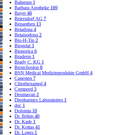
Balneum
1
Barbara Apotheke
169
Bayer
46
Beiersdorf AG
7
Bepanthen
13
Betadona
4
Betaisodona
2
Bio-H-Tin
2
Biogelat
3
Bionorica
6
Braderm
1
Brady C. KG
1
Bronchostop
8
BSN Medical Medizinprodukte GmbH
4
Canesten
7
Chlorhexamed
4
Compeed
3
Deumavan
2
Diepharmex Laboratoires
1
doc
1
Dolomia
10
Dr. Böhm
40
Dr. Kade
1
Dr. Kottas
41
Dr. Loges
1