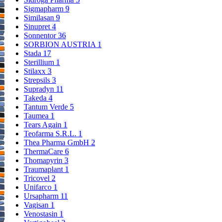
Sigmapharm
9
Similasan
9
Sinupret
4
Sonnentor
36
SORBION AUSTRIA
1
Stada
17
Sterillium
1
Stilaxx
3
Strepsils
3
Supradyn
11
Takeda
4
Tantum Verde
5
Taumea
1
Tears Again
1
Teofarma S.R.L.
1
Thea Pharma GmbH
2
ThermaCare
6
Thomapyrin
3
Traumaplant
1
Tricovel
2
Unifarco
1
Ursapharm
11
Vagisan
1
Venostasin
1