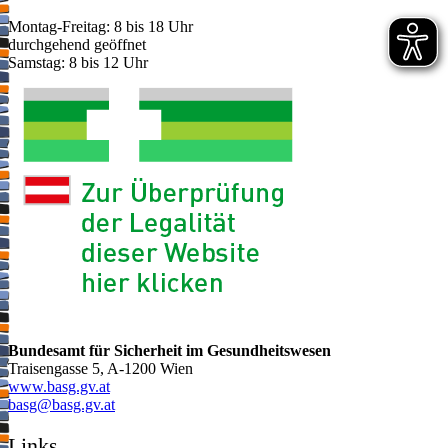
Montag-Freitag: 8 bis 18 Uhr
durchgehend geöffnet
Samstag: 8 bis 12 Uhr
Bundesamt für Sicherheit im Gesundheitswesen
Traisengasse 5, A-1200 Wien
www.basg.gv.at
ta.vg.gsab@gsab
Links