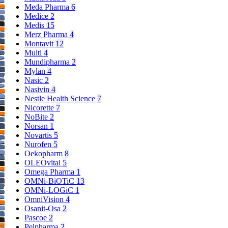
Meda Pharma
6
Medice
2
Medis
15
Merz Pharma
4
Montavit
12
Multi
4
Mundipharma
2
Mylan
4
Nasic
2
Nasivin
4
Nestle Health Science
7
Nicorette
7
NoBite
2
Norsan
1
Novartis
5
Nurofen
5
Oekopharm
8
OLEOvital
5
Omega Pharma
1
OMNi-BiOTiC
13
OMNi-LOGiC
1
OmniVision
4
Osanit-Osa
2
Pascoe
2
Pelpharma
2