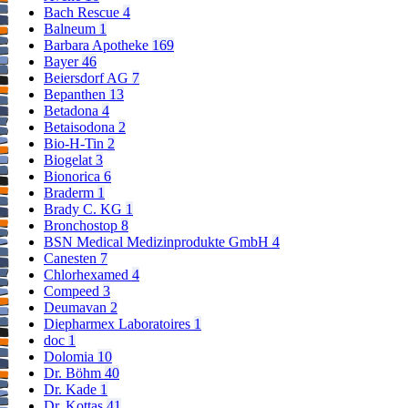
Bach Rescue
4
Balneum
1
Barbara Apotheke
169
Bayer
46
Beiersdorf AG
7
Bepanthen
13
Betadona
4
Betaisodona
2
Bio-H-Tin
2
Biogelat
3
Bionorica
6
Braderm
1
Brady C. KG
1
Bronchostop
8
BSN Medical Medizinprodukte GmbH
4
Canesten
7
Chlorhexamed
4
Compeed
3
Deumavan
2
Diepharmex Laboratoires
1
doc
1
Dolomia
10
Dr. Böhm
40
Dr. Kade
1
Dr. Kottas
41