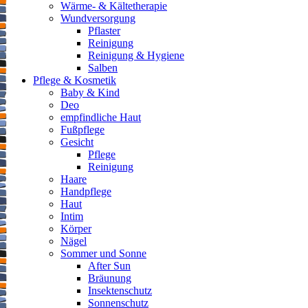
Wärme- & Kältetherapie
Wundversorgung
Pflaster
Reinigung
Reinigung & Hygiene
Salben
Pflege & Kosmetik
Baby & Kind
Deo
empfindliche Haut
Fußpflege
Gesicht
Pflege
Reinigung
Haare
Handpflege
Haut
Intim
Körper
Nägel
Sommer und Sonne
After Sun
Bräunung
Insektenschutz
Sonnenschutz