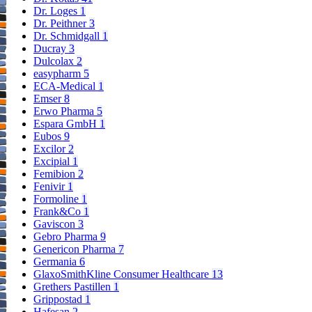
Dr. Loges
1
Dr. Peithner
3
Dr. Schmidgall
1
Ducray
3
Dulcolax
2
easypharm
5
ECA-Medical
1
Emser
8
Erwo Pharma
5
Espara GmbH
1
Eubos
9
Excilor
2
Excipial
1
Femibion
2
Fenivir
1
Formoline
1
Frank&Co
1
Gaviscon
3
Gebro Pharma
9
Genericon Pharma
7
Germania
6
GlaxoSmithKline Consumer Healthcare
13
Grethers Pastillen
1
Grippostad
1
Hafesan
2