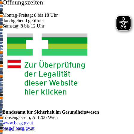
Öffnungszeiten:
Montag-Freitag: 8 bis 18 Uhr
durchgehend geöffnet
Samstag: 8 bis 12 Uhr
Bundesamt für Sicherheit im Gesundheitswesen
Traisengasse 5, A-1200 Wien
www.basg.gv.at
ta.vg.gsab@gsab