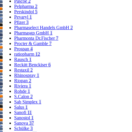
Pascoe
2
Pelpharma
2
Perskindol
5
Pevaryl
1
Pfizer
3
Pharmaselect Handels GmbH
2
Pharmasgp GmbH
1
Pharmonta Dr.Fischer
7
Procter & Gamble
7
Prospan
4
ratiopharm
12
Rausch
1
Reckitt Benckiser
6
Restaxil
2
Rhinospray
1
Riopan
2
Riviera
1
Rohde
1
S.Calon
2
Sab Simplex
1
Salus
1
Sanofi
11
Sanostol
1
Sanova
37
Schülke
3