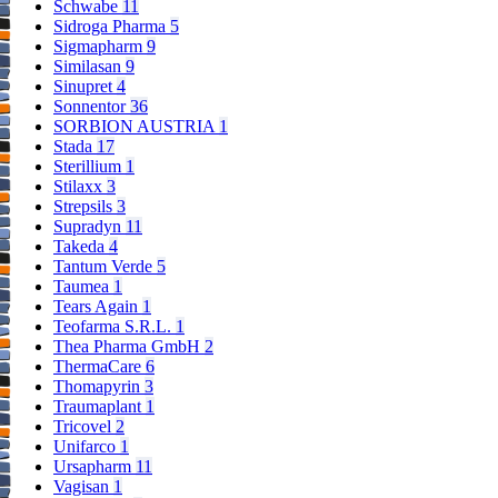
Schwabe
11
Sidroga Pharma
5
Sigmapharm
9
Similasan
9
Sinupret
4
Sonnentor
36
SORBION AUSTRIA
1
Stada
17
Sterillium
1
Stilaxx
3
Strepsils
3
Supradyn
11
Takeda
4
Tantum Verde
5
Taumea
1
Tears Again
1
Teofarma S.R.L.
1
Thea Pharma GmbH
2
ThermaCare
6
Thomapyrin
3
Traumaplant
1
Tricovel
2
Unifarco
1
Ursapharm
11
Vagisan
1