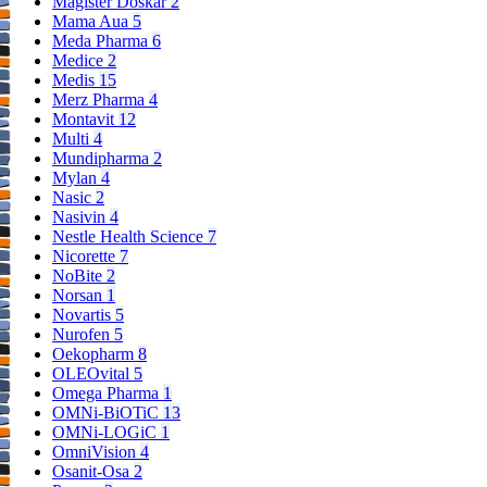
Magister Doskar
2
Mama Aua
5
Meda Pharma
6
Medice
2
Medis
15
Merz Pharma
4
Montavit
12
Multi
4
Mundipharma
2
Mylan
4
Nasic
2
Nasivin
4
Nestle Health Science
7
Nicorette
7
NoBite
2
Norsan
1
Novartis
5
Nurofen
5
Oekopharm
8
OLEOvital
5
Omega Pharma
1
OMNi-BiOTiC
13
OMNi-LOGiC
1
OmniVision
4
Osanit-Osa
2