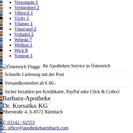
Venostasin
1
Vertigoheel
2
Vibrocil
1
Vichy
1
Vitango
1
Vitawund
2
Voltadol
2
Weleda
7
Wellion
1
Wick
8
Yomogi
1
Ihr Apotheken Service in Österreich
Schnelle Lieferung mit der Post
Versandkostenfrei ab € 60,-
Sicher bezahlen per Kreditkarte, PayPal oder Click & Collect
Barbara-Apotheke
Dr. Korsatko KG
Piberstraße 4, A-8572 Bärnbach
T: 03142 / 62553
E:
moc.hcabnreabekehtopa@eciffo