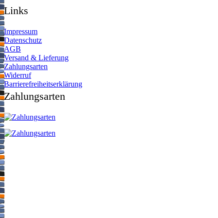
Links
Impressum
Datenschutz
AGB
Versand & Lieferung
Zahlungsarten
Widerruf
Barrierefreiheitserklärung
Zahlungsarten