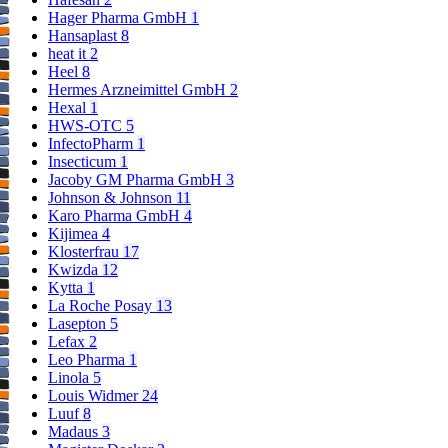
Hager Pharma GmbH
1
Hansaplast
8
heat it
2
Heel
8
Hermes Arzneimittel GmbH
2
Hexal
1
HWS-OTC
5
InfectoPharm
1
Insecticum
1
Jacoby GM Pharma GmbH
3
Johnson & Johnson
11
Karo Pharma GmbH
4
Kijimea
4
Klosterfrau
17
Kwizda
12
Kytta
1
La Roche Posay
13
Lasepton
5
Lefax
2
Leo Pharma
1
Linola
5
Louis Widmer
24
Luuf
8
Madaus
3