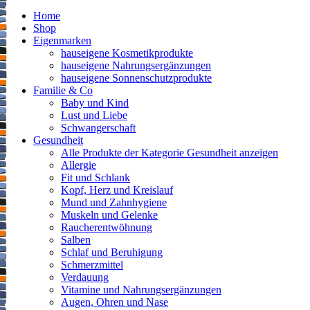
Home
Shop
Eigenmarken
hauseigene Kosmetikprodukte
hauseigene Nahrungsergänzungen
hauseigene Sonnenschutzprodukte
Familie & Co
Baby und Kind
Lust und Liebe
Schwangerschaft
Gesundheit
Alle Produkte der Kategorie Gesundheit anzeigen
Allergie
Fit und Schlank
Kopf, Herz und Kreislauf
Mund und Zahnhygiene
Muskeln und Gelenke
Raucherentwöhnung
Salben
Schlaf und Beruhigung
Schmerzmittel
Verdauung
Vitamine und Nahrungsergänzungen
Augen, Ohren und Nase