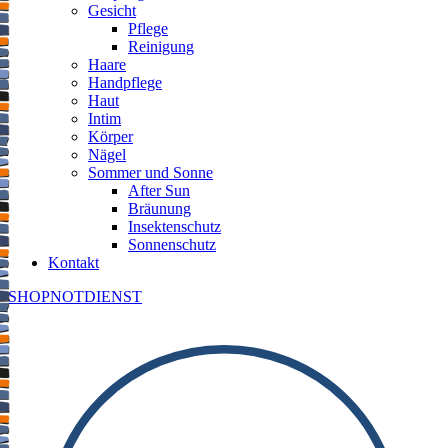
Gesicht
Pflege
Reinigung
Haare
Handpflege
Haut
Intim
Körper
Nägel
Sommer und Sonne
After Sun
Bräunung
Insektenschutz
Sonnenschutz
Kontakt
SHOP
NOTDIENST