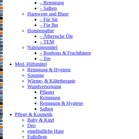
– Reinigung
– Salben
Harnwege und Blase
– Für Sie
– Für Ihn
Homöopathie
– Ätherische Öle
– TEM
Nahrungsmittel
– Bonbons & Fruchtbären
– Tee
Med. Hilfsmittel
Reinigung & Hygiene
Sonstige
Wärme- & Kältetherapie
Wundversorgung
Pflaster
Reinigung
Reinigung & Hygiene
Salben
Pflege & Kosmetik
Baby & Kind
Deo
empfindliche Haut
Fußpflege