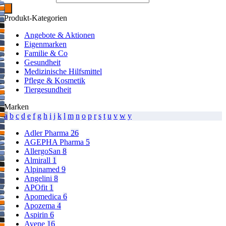
Produkt-Kategorien
Angebote & Aktionen
Eigenmarken
Familie & Co
Gesundheit
Medizinische Hilfsmittel
Pflege & Kosmetik
Tiergesundheit
Marken
a
b
c
d
e
f
g
h
i
j
k
l
m
n
o
p
r
s
t
u
v
w
y
Adler Pharma
26
AGEPHA Pharma
5
AllergoSan
8
Almirall
1
Alpinamed
9
Angelini
8
APOfit
1
Apomedica
6
Apozema
4
Aspirin
6
Avene
16