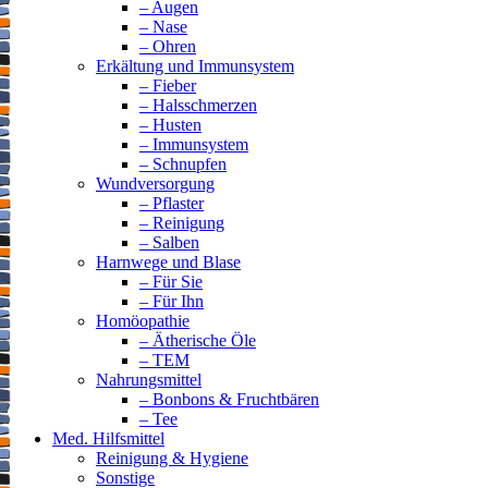
– Augen
– Nase
– Ohren
Erkältung und Immunsystem
– Fieber
– Halsschmerzen
– Husten
– Immunsystem
– Schnupfen
Wundversorgung
– Pflaster
– Reinigung
– Salben
Harnwege und Blase
– Für Sie
– Für Ihn
Homöopathie
– Ätherische Öle
– TEM
Nahrungsmittel
– Bonbons & Fruchtbären
– Tee
Med. Hilfsmittel
Reinigung & Hygiene
Sonstige