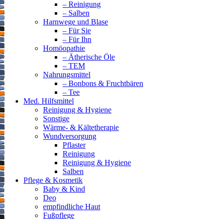
– Reinigung
– Salben
Harnwege und Blase
– Für Sie
– Für Ihn
Homöopathie
– Ätherische Öle
– TEM
Nahrungsmittel
– Bonbons & Fruchtbären
– Tee
Med. Hilfsmittel
Reinigung & Hygiene
Sonstige
Wärme- & Kältetherapie
Wundversorgung
Pflaster
Reinigung
Reinigung & Hygiene
Salben
Pflege & Kosmetik
Baby & Kind
Deo
empfindliche Haut
Fußpflege