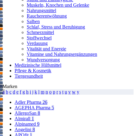
Zugelassenes Arzneimittel: Zu Risiken und Nebenwirkungen lesen
Muskeln, Knochen und Gelenke
Sie die Packungsbeilage und fragen Sie Ihren Arzt oder Apotheker.
Nahrungsmittel
Die angegebene empfohlene Tagesdosis nicht überschreiten. Für
Raucherentwöhnung
Kinder unerreichbar aufbewahren.
Salben
Schlaf, Stress und Beruhigung
Schmerzmittel
Stoffwechsel
Verdauung
Vitalität und Energie
Vitamine und Nahrungsergänzungen
Wundversorgung
Medizinische Hilfsmittel
Pflege & Kosmetik
Tiergesundheit
Marken
a
b
c
d
e
f
g
h
i
j
k
l
m
n
o
p
r
s
t
u
v
w
y
Adler Pharma
26
AGEPHA Pharma
5
AllergoSan
8
Almirall
1
Alpinamed
9
Angelini
8
APOfit
1