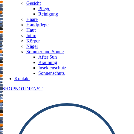
Gesicht
Pflege
Reinigung
Haare
Handpflege
Haut
Intim
Körper
Nägel
Sommer und Sonne
After Sun
Bräunung
Insektenschutz
Sonnenschutz
Kontakt
SHOP
NOTDIENST