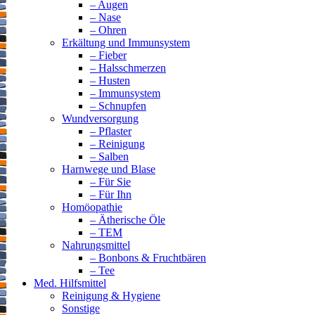
– Augen
– Nase
– Ohren
Erkältung und Immunsystem
– Fieber
– Halsschmerzen
– Husten
– Immunsystem
– Schnupfen
Wundversorgung
– Pflaster
– Reinigung
– Salben
Harnwege und Blase
– Für Sie
– Für Ihn
Homöopathie
– Ätherische Öle
– TEM
Nahrungsmittel
– Bonbons & Fruchtbären
– Tee
Med. Hilfsmittel
Reinigung & Hygiene
Sonstige