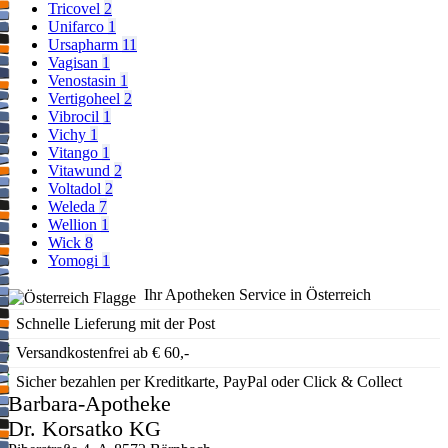
Tricovel
2
Unifarco
1
Ursapharm
11
Vagisan
1
Venostasin
1
Vertigoheel
2
Vibrocil
1
Vichy
1
Vitango
1
Vitawund
2
Voltadol
2
Weleda
7
Wellion
1
Wick
8
Yomogi
1
Ihr Apotheken Service in Österreich
Schnelle Lieferung mit der Post
Versandkostenfrei ab € 60,-
Sicher bezahlen per Kreditkarte, PayPal oder Click & Collect
Barbara-Apotheke
Dr. Korsatko KG