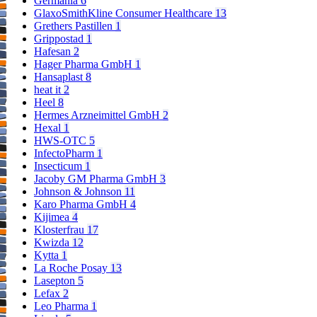
Germania
6
GlaxoSmithKline Consumer Healthcare
13
Grethers Pastillen
1
Grippostad
1
Hafesan
2
Hager Pharma GmbH
1
Hansaplast
8
heat it
2
Heel
8
Hermes Arzneimittel GmbH
2
Hexal
1
HWS-OTC
5
InfectoPharm
1
Insecticum
1
Jacoby GM Pharma GmbH
3
Johnson & Johnson
11
Karo Pharma GmbH
4
Kijimea
4
Klosterfrau
17
Kwizda
12
Kytta
1
La Roche Posay
13
Lasepton
5
Lefax
2
Leo Pharma
1