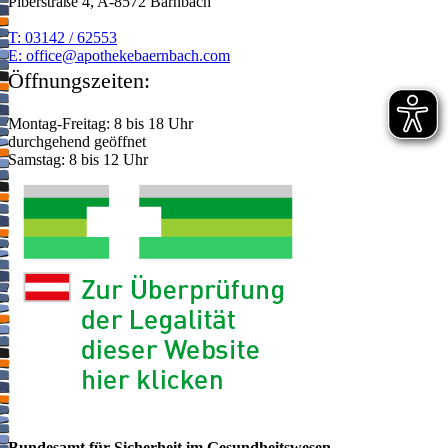
Piberstraße 4, A-8572 Bärnbach
T: 03142 / 62553
E:
moc.hcabnreabekehtopa@eciffo
Öffnungszeiten:
Montag-Freitag: 8 bis 18 Uhr
durchgehend geöffnet
Samstag: 8 bis 12 Uhr
Bundesamt für Sicherheit im Gesundheitswesen