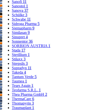
Sanofi
11
Sanostol
1
Sanova
37
Schülke
3
Schwabe
11
Sidroga Pharma
5
Sigmapharm
9
Similasan
9
Sinupret
4
Sonnentor
36
SORBION AUSTRIA
1
Stada
17
Sterillium
1
Stilaxx
3
Strepsils
3
Supradyn
11
Takeda
4
Tantum Verde
5
Taumea
1
Tears Again
1
Teofarma S.R.L.
1
Thea Pharma GmbH
2
ThermaCare
6
Thomapyrin
3
Traumaplant
1