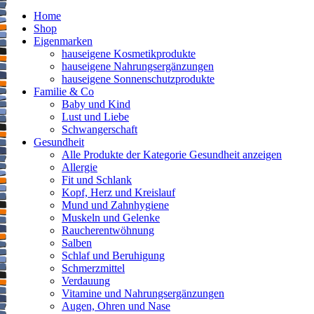
Home
Shop
Eigenmarken
hauseigene Kosmetikprodukte
hauseigene Nahrungsergänzungen
hauseigene Sonnenschutzprodukte
Familie & Co
Baby und Kind
Lust und Liebe
Schwangerschaft
Gesundheit
Alle Produkte der Kategorie Gesundheit anzeigen
Allergie
Fit und Schlank
Kopf, Herz und Kreislauf
Mund und Zahnhygiene
Muskeln und Gelenke
Raucherentwöhnung
Salben
Schlaf und Beruhigung
Schmerzmittel
Verdauung
Vitamine und Nahrungsergänzungen
Augen, Ohren und Nase