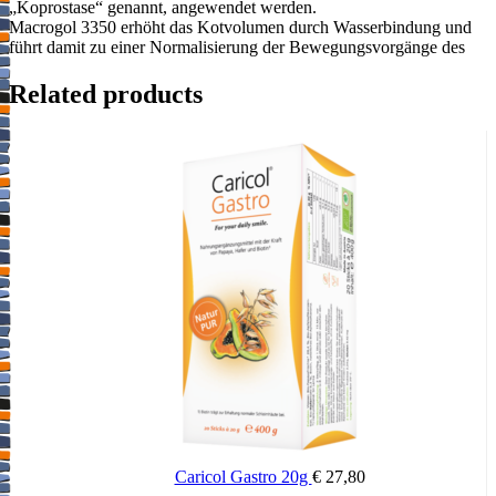
„Koprostase“ genannt, angewendet werden.
Macrogol 3350 erhöht das Kotvolumen durch Wasserbindung und
führt damit zu einer Normalisierung der Bewegungsvorgänge des
Dickdarms.
Related products
Dies bewirkt eine gesteigerte Weiterleitung des erweichten Stuhls
und eine erleichterte Stuhlentleerung. Die Salze in Molaxole helfen
die Salz- und Wasserbalance des Körpers zu erhalten. Wenn Sie sich
nach 2 Wochen nicht besser oder gar schlechter fühlen, wenden Sie
sich an Ihren Arzt.
Wenn Sie wegen sehr hartnäckiger Verstopfung (Koprostase
genannt) behandelt werden, befolgen Sie die Anweisungen Ihres
Arztes.
Wie ist Molaxole einzunehmen?
Nehmen Sie Molaxole immer genau wie in der Packungsbeilage
beschrieben bzw. genau nach der mit Ihrem Arzt oder Apotheker
getroffenen Absprache ein. Fragen Sie bei Ihrem Arzt oder
Apotheker nach, wenn Sie sich nicht sicher sind.
Caricol Gastro 20g
€
27,80
Die empfohlene Dosis bei Verstopfung ist: