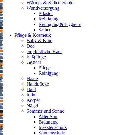
Wärme- & Kältetherapie
Wundversorgung
Pflaster
Reinigung
Reinigung & Hygiene
Salben
Pflege & Kosmetik
Baby & Kind
Deo
empfindliche Haut
Fußpflege
Gesicht
Pflege
Reinigung
Haare
Handpflege
Haut
Intim
Körper
Nägel
Sommer und Sonne
After Sun
Bräunung
Insektenschutz
Sonnenschutz