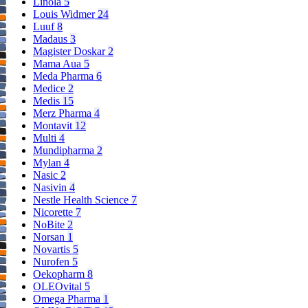
Linola
5
Louis Widmer
24
Luuf
8
Madaus
3
Magister Doskar
2
Mama Aua
5
Meda Pharma
6
Medice
2
Medis
15
Merz Pharma
4
Montavit
12
Multi
4
Mundipharma
2
Mylan
4
Nasic
2
Nasivin
4
Nestle Health Science
7
Nicorette
7
NoBite
2
Norsan
1
Novartis
5
Nurofen
5
Oekopharm
8
OLEOvital
5
Omega Pharma
1