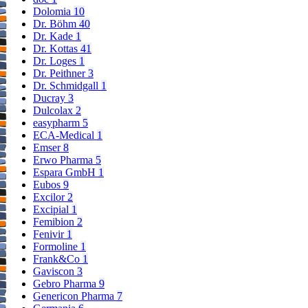
Dolomia
10
Dr. Böhm
40
Dr. Kade
1
Dr. Kottas
41
Dr. Loges
1
Dr. Peithner
3
Dr. Schmidgall
1
Ducray
3
Dulcolax
2
easypharm
5
ECA-Medical
1
Emser
8
Erwo Pharma
5
Espara GmbH
1
Eubos
9
Excilor
2
Excipial
1
Femibion
2
Fenivir
1
Formoline
1
Frank&Co
1
Gaviscon
3
Gebro Pharma
9
Genericon Pharma
7