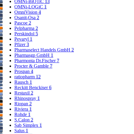
OMNi-BiOTiC
13
OMNi-LOGiC
1
OmniVision
4
Osanit-Osa
2
Pascoe
2
Pelpharma
2
Perskindol
5
Pevaryl
1
Pfizer
3
Pharmaselect Handels GmbH
2
Pharmasgp GmbH
1
Pharmonta Dr.Fischer
7
Procter & Gamble
7
Prospan
4
ratiopharm
12
Rausch
1
Reckitt Benckiser
6
Restaxil
2
Rhinospray
1
Riopan
2
Riviera
1
Rohde
1
S.Calon
2
Sab Simplex
1
Salus
1