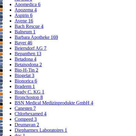
Apomedica
6
Apozema
4
Aspirin
6
Avene
16
Bach Rescue
4
Balneum
1
Barbara Apotheke
169
Bayer
46
Beiersdorf AG
7
Bepanthen
13
Betadona
4
Betaisodona
2
Bio-H-Tin
2
Biogelat
3
Bionorica
6
Braderm
1
Brady C. KG
1
Bronchostop
8
BSN Medical Medizinprodukte GmbH
4
Canesten
7
Chlorhexamed
4
Compeed
3
Deumavan
2
Diepharmex Laboratoires
1
doc
1