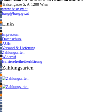
Traisengasse 5, A-1200 Wien
www.basg.gv.at
ta.vg.gsab@gsab
Links
Impressum
Datenschutz
AGB
Versand & Lieferung
Zahlungsarten
Widerruf
Barrierefreiheitserklärung
Zahlungsarten