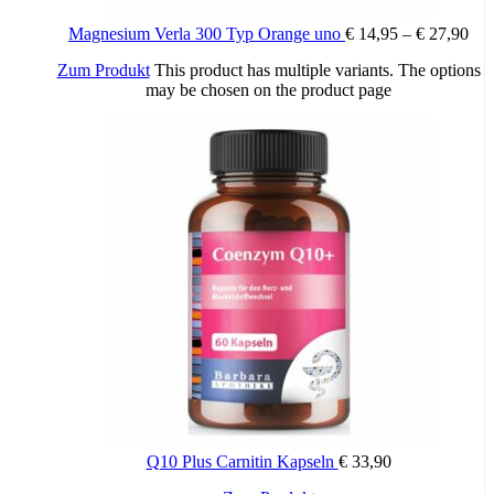
171).
Magnesium Verla 300 Typ Orange uno
€
14,95
–
€
27,90
Zum Produkt
This product has multiple variants. The options
may be chosen on the product page
Wichtige Hinweise:
Zugelassenes Arzneimittel: Zu Risiken und Nebenwirkungen lesen
Sie die Packungsbeilage und fragen Sie Ihren Arzt oder Apotheker.
Die angegebene empfohlene Tagesdosis nicht überschreiten. Für
Kinder unerreichbar aufbewahren.
Q10 Plus Carnitin Kapseln
€
33,90