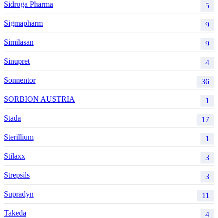
Sidroga Pharma
5
Sigmapharm
9
Similasan
9
Sinupret
4
Sonnentor
36
SORBION AUSTRIA
1
Stada
17
Sterillium
1
Stilaxx
3
Strepsils
3
Supradyn
11
Takeda
4