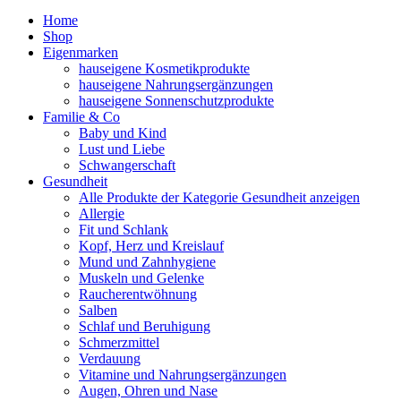
Home
Shop
Eigenmarken
hauseigene Kosmetikprodukte
hauseigene Nahrungsergänzungen
hauseigene Sonnenschutzprodukte
Familie & Co
Baby und Kind
Lust und Liebe
Schwangerschaft
Gesundheit
Alle Produkte der Kategorie Gesundheit anzeigen
Allergie
Fit und Schlank
Kopf, Herz und Kreislauf
Mund und Zahnhygiene
Muskeln und Gelenke
Raucherentwöhnung
Salben
Schlaf und Beruhigung
Schmerzmittel
Verdauung
Vitamine und Nahrungsergänzungen
Augen, Ohren und Nase