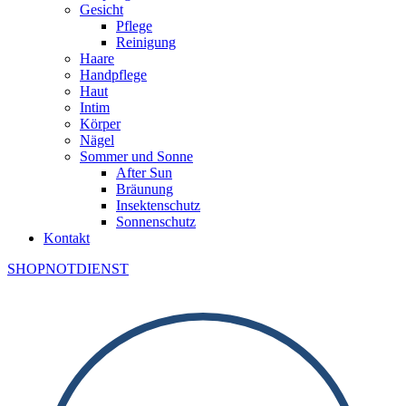
Gesicht
Pflege
Reinigung
Haare
Handpflege
Haut
Intim
Körper
Nägel
Sommer und Sonne
After Sun
Bräunung
Insektenschutz
Sonnenschutz
Kontakt
SHOP
NOTDIENST