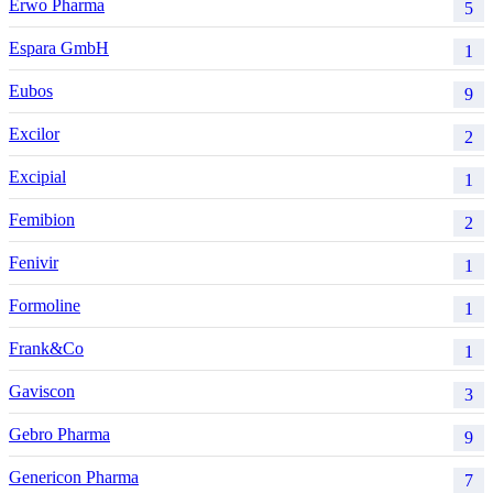
Erwo Pharma
5
Espara GmbH
1
Eubos
9
Excilor
2
Excipial
1
Femibion
2
Fenivir
1
Formoline
1
Frank&Co
1
Gaviscon
3
Gebro Pharma
9
Genericon Pharma
7