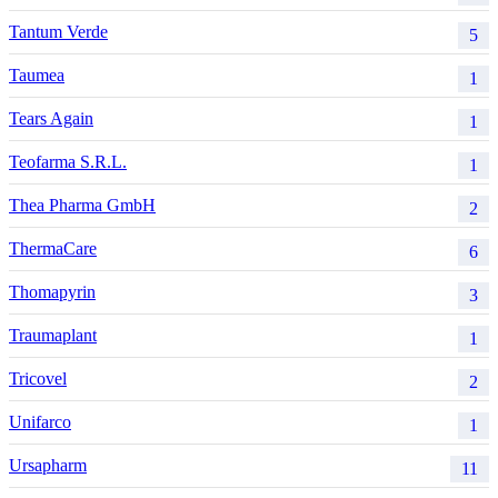
Tantum Verde
5
Taumea
1
Tears Again
1
Teofarma S.R.L.
1
Thea Pharma GmbH
2
ThermaCare
6
Thomapyrin
3
Traumaplant
1
Tricovel
2
Unifarco
1
Ursapharm
11