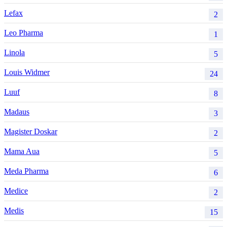
Lefax
2
Leo Pharma
1
Linola
5
Louis Widmer
24
Luuf
8
Madaus
3
Magister Doskar
2
Mama Aua
5
Meda Pharma
6
Medice
2
Medis
15