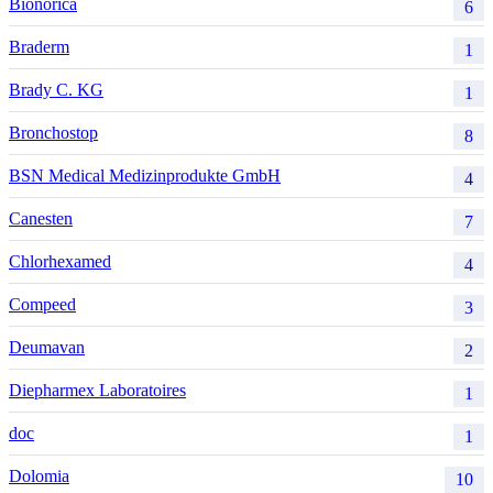
Bionorica
6
Braderm
1
Brady C. KG
1
Bronchostop
8
BSN Medical Medizinprodukte GmbH
4
Canesten
7
Chlorhexamed
4
Compeed
3
Deumavan
2
Diepharmex Laboratoires
1
doc
1
Dolomia
10