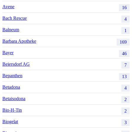
Avene
16
Bach Rescue
4
Balneum
1
Barbara Apotheke
169
Bayer
46
Beiersdorf AG
7
Bepanthen
13
Betadona
4
Betaisodona
2
Bio-H-Tin
2
Biogelat
3