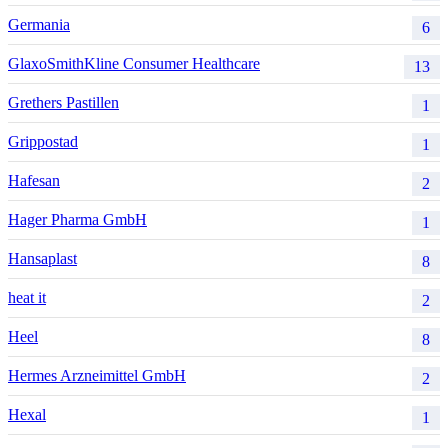
Germania
6
GlaxoSmithKline Consumer Healthcare
13
Grethers Pastillen
1
Grippostad
1
Hafesan
2
Hager Pharma GmbH
1
Hansaplast
8
heat it
2
Heel
8
Hermes Arzneimittel GmbH
2
Hexal
1