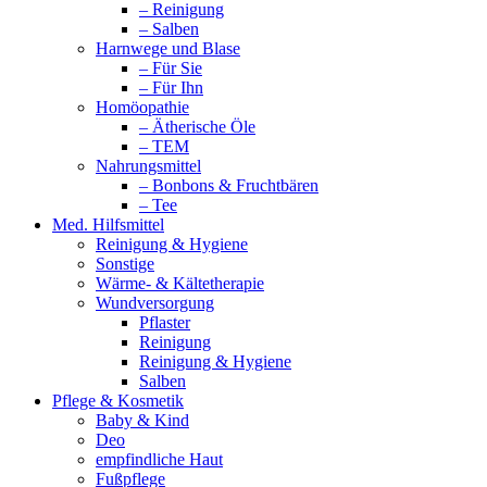
– Reinigung
– Salben
Harnwege und Blase
– Für Sie
– Für Ihn
Homöopathie
– Ätherische Öle
– TEM
Nahrungsmittel
– Bonbons & Fruchtbären
– Tee
Med. Hilfsmittel
Reinigung & Hygiene
Sonstige
Wärme- & Kältetherapie
Wundversorgung
Pflaster
Reinigung
Reinigung & Hygiene
Salben
Pflege & Kosmetik
Baby & Kind
Deo
empfindliche Haut
Fußpflege