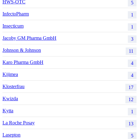
HWS-OTC
5
InfectoPharm
1
Insecticum
1
Jacoby GM Pharma GmbH
3
Johnson & Johnson
11
Karo Pharma GmbH
4
Kijimea
4
Klosterfrau
17
Kwizda
12
Kytta
1
La Roche Posay
13
Lasepton
5