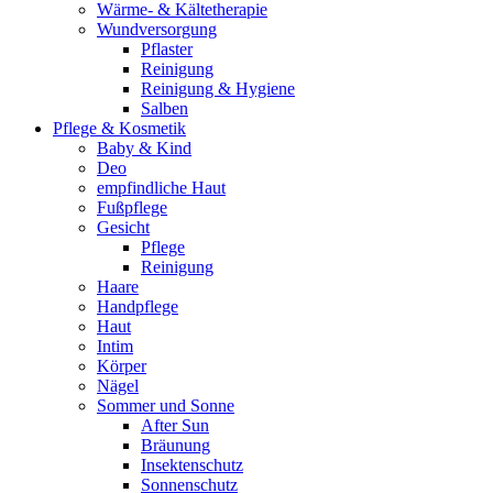
Wärme- & Kältetherapie
Wundversorgung
Pflaster
Reinigung
Reinigung & Hygiene
Salben
Pflege & Kosmetik
Baby & Kind
Deo
empfindliche Haut
Fußpflege
Gesicht
Pflege
Reinigung
Haare
Handpflege
Haut
Intim
Körper
Nägel
Sommer und Sonne
After Sun
Bräunung
Insektenschutz
Sonnenschutz