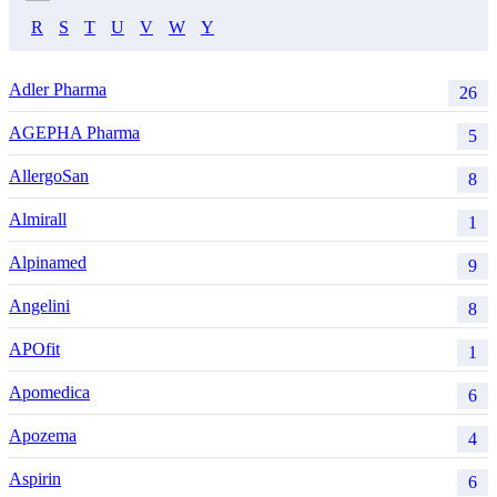
R
S
T
U
V
W
Y
Adler Pharma
26
AGEPHA Pharma
5
AllergoSan
8
Almirall
1
Alpinamed
9
Angelini
8
APOfit
1
Apomedica
6
Apozema
4
Aspirin
6