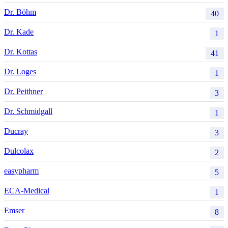
Dr. Böhm
40
Dr. Kade
1
Dr. Kottas
41
Dr. Loges
1
Dr. Peithner
3
Dr. Schmidgall
1
Ducray
3
Dulcolax
2
easypharm
5
ECA-Medical
1
Emser
8