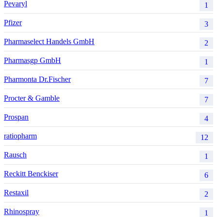
Pevaryl
1
Pfizer
3
Pharmaselect Handels GmbH
2
Pharmasgp GmbH
1
Pharmonta Dr.Fischer
7
Procter & Gamble
7
Prospan
4
ratiopharm
12
Rausch
1
Reckitt Benckiser
6
Restaxil
2
Rhinospray
1