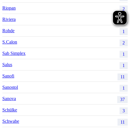
Riopan
2
Riviera
1
Rohde
1
S.Calon
2
Sab Simplex
1
Salus
1
Sanofi
11
Sanostol
1
Sanova
37
Schülke
3
Schwabe
11