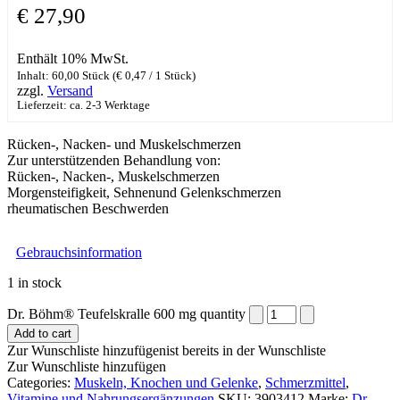
€
27,90
Enthält 10% MwSt.
Inhalt: 60,00 Stück (
€
0,47
/ 1 Stück)
zzgl.
Versand
Lieferzeit: ca. 2-3 Werktage
Rücken-, Nacken- und Muskelschmerzen
Zur unterstützenden Behandlung von:
Rücken-, Nacken-, Muskelschmerzen
Morgensteifigkeit, Sehnenund Gelenkschmerzen
rheumatischen Beschwerden
Gebrauchsinformation
1 in stock
Dr. Böhm® Teufelskralle 600 mg quantity
Add to cart
Zur Wunschliste hinzufügen
ist bereits in der Wunschliste
Zur Wunschliste hinzufügen
Categories:
Muskeln, Knochen und Gelenke
,
Schmerzmittel
,
Vitamine und Nahrungsergänzungen
SKU:
3903412
Marke:
Dr.