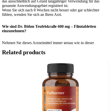
das ausschließlich auf Grund langjähriger Verwendung für das
genannte Anwendungsgebiet registriert ist.
Wenn Sie sich nach 8 Wochen nicht besser oder gar schlechter
fühlen, wenden Sie sich an Ihren Arzt.
Wie sind Dr. Böhm Teufelskralle 600 mg – Filmtabletten
einzunehmen?
Nehmen Sie dieses Arzneimittel immer genau wie in dieser
Packungsbeilage beschrieben bzw. genau nach der mit Ihrem Arzt
Related products
oder Apotheker getroffenen Absprache ein. Fragen Sie bei Ihrem
Arzt oder Apotheker nach, wenn Sie sich nicht sicher sind.
Die empfohlene Dosis beträgt
Erwachsene:
täglich 2 Filmtabletten (morgens und abends je 1 Filmtablette)
Die Dosis kann auf morgens und abends je 2 Filmtabletten erhöht
werden.
Kinder und Jugendliche unter 18 Jahren:
Da keine ausreichenden Daten vorliegen, kann die Anwendung bei