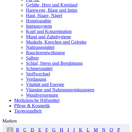
Gefäße, Herz und Kreislauf
Harnwege, Blase und Intim
Haut, Haare, Nägel
Homöopathie
Immunsystem
Kopf und Konzentration
Mund und Zahnhygiene
Muskeln, Knochen und Gelenke
Nahrungsmittel
Raucherentwöhnung
Salben
Schlaf, Stress und Beruhigung
Schmerzmittel
Stoffwechsel
Verdauung
Vitalität und Energie
Vitamine und Nahrungsergänzungen
Wundversorgung
Medizinische Hilfsmittel
Pflege & Kosmetik
Tiergesundheit
Marken
A
B
C
D
E
F
G
H
I
J
K
L
M
N
O
P