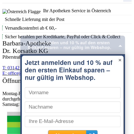
Ihr Apotheken Service in Österreich
Schnelle Lieferung mit der Post
Versandkostenfrei ab € 60,-
×
Sicher bezahlen per Kreditkarte, PayPal oder Click & Collect
Barbara-Apotheke
Dr. Korsatko KG
Piberstraße 4, A-8572 Bärnbach
T: 03142 / 62553
E:
moc.hcabnreabekehtopa@eciffo
Öffnungszeiten:
Montag-Freitag: 8 bis 18 Uhr
durchgehend geöffnet
Samstag: 8 bis 12 Uhr
Datenschutz