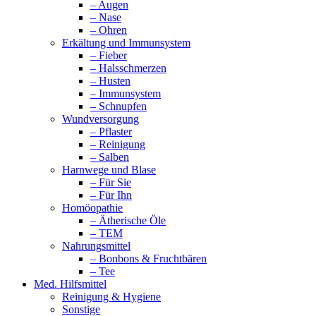
– Augen
– Nase
– Ohren
Erkältung und Immunsystem
– Fieber
– Halsschmerzen
– Husten
– Immunsystem
– Schnupfen
Wundversorgung
– Pflaster
– Reinigung
– Salben
Harnwege und Blase
– Für Sie
– Für Ihn
Homöopathie
– Ätherische Öle
– TEM
Nahrungsmittel
– Bonbons & Fruchtbären
– Tee
Med. Hilfsmittel
Reinigung & Hygiene
Sonstige