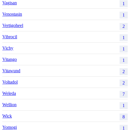
Vagisan
1
Venostasin
1
Vertigoheel
2
Vibrocil
1
Vichy
1
Vitango
1
Vitawund
2
Voltadol
2
Weleda
7
Wellion
1
Wick
8
Yomogi
1