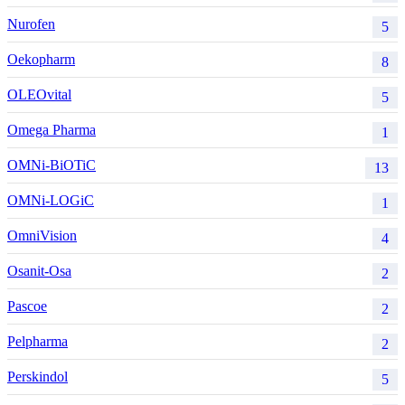
Nurofen
5
Oekopharm
8
OLEOvital
5
Omega Pharma
1
OMNi-BiOTiC
13
OMNi-LOGiC
1
OmniVision
4
Osanit-Osa
2
Pascoe
2
Pelpharma
2
Perskindol
5