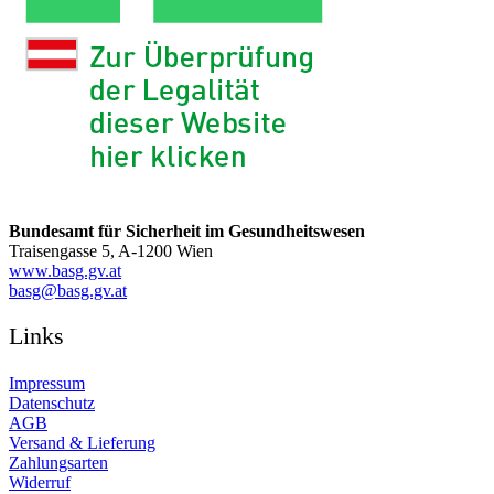
Bundesamt für Sicherheit im Gesundheitswesen
Traisengasse 5, A-1200 Wien
www.basg.gv.at
ta.vg.gsab@gsab
Links
Impressum
Datenschutz
AGB
Versand & Lieferung
Zahlungsarten
Widerruf