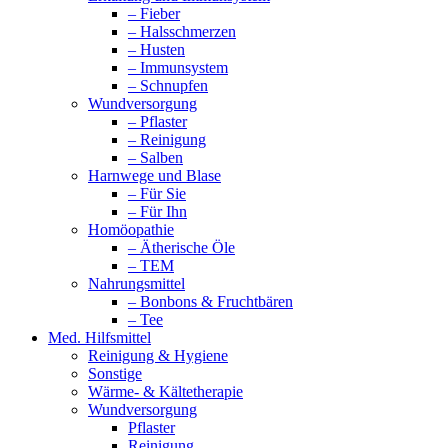
– Fieber
– Halsschmerzen
– Husten
– Immunsystem
– Schnupfen
Wundversorgung
– Pflaster
– Reinigung
– Salben
Harnwege und Blase
– Für Sie
– Für Ihn
Homöopathie
– Ätherische Öle
– TEM
Nahrungsmittel
– Bonbons & Fruchtbären
– Tee
Med. Hilfsmittel
Reinigung & Hygiene
Sonstige
Wärme- & Kältetherapie
Wundversorgung
Pflaster
Reinigung