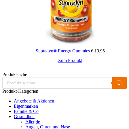
Nahrungsergänzungsmittel stellen keinen Ersatz für eine
abwechslungsreiche und ausgewogene Ernährung sowie für eine
gesunde Lebensweise dar. Die angegebene empfohlene Tagesdosis
nicht überschreiten. Für Kinder unerreichbar aufbewahren.
Supradyn® Energy Gummies
€
19,95
Zum Produkt
Produktsuche
Products
search
Produkt-Kategorien
Angebote & Aktionen
Eigenmarken
Familie & Co
Gesundheit
Allergie
Augen, Ohren und Nase