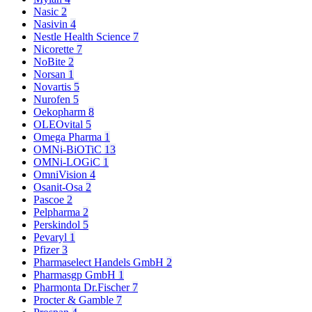
Nasic
2
Nasivin
4
Nestle Health Science
7
Nicorette
7
NoBite
2
Norsan
1
Novartis
5
Nurofen
5
Oekopharm
8
OLEOvital
5
Omega Pharma
1
OMNi-BiOTiC
13
OMNi-LOGiC
1
OmniVision
4
Osanit-Osa
2
Pascoe
2
Pelpharma
2
Perskindol
5
Pevaryl
1
Pfizer
3
Pharmaselect Handels GmbH
2
Pharmasgp GmbH
1
Pharmonta Dr.Fischer
7
Procter & Gamble
7