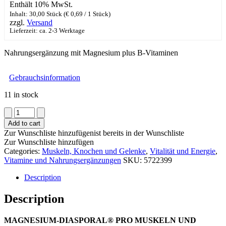
Enthält 10% MwSt.
Inhalt: 30,00 Stück (
€
0,69
/ 1 Stück)
zzgl.
Versand
Lieferzeit: ca. 2-3 Werktage
Nahrungsergänzung mit Magnesium plus B-Vitaminen
Gebrauchsinformation
11 in stock
Magnesium-
Diasporal®
Add to cart
Pro
Zur Wunschliste hinzufügen
ist bereits in der Wunschliste
DEPOT
Zur Wunschliste hinzufügen
Muskeln
Categories:
Muskeln, Knochen und Gelenke
,
Vitalität und Energie
,
und
Vitamine und Nahrungsergänzungen
SKU:
5722399
Nerven
quantity
Description
Description
MAGNESIUM-DIASPORAL® PRO MUSKELN UND