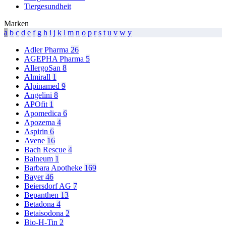
Tiergesundheit
Marken
a
b
c
d
e
f
g
h
i
j
k
l
m
n
o
p
r
s
t
u
v
w
y
Adler Pharma
26
AGEPHA Pharma
5
AllergoSan
8
Almirall
1
Alpinamed
9
Angelini
8
APOfit
1
Apomedica
6
Apozema
4
Aspirin
6
Avene
16
Bach Rescue
4
Balneum
1
Barbara Apotheke
169
Bayer
46
Beiersdorf AG
7
Bepanthen
13
Betadona
4
Betaisodona
2
Bio-H-Tin
2