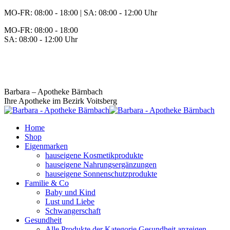
Zum
MO-FR: 08:00 - 18:00 | SA: 08:00 - 12:00 Uhr
Inhalt
MO-FR: 08:00 - 18:00
springen
SA: 08:00 - 12:00 Uhr
BEREITSCHAFT
+43 3142 62553
Barbara – Apotheke Bärnbach
Ihre Apotheke im Bezirk Voitsberg
Home
Shop
Eigenmarken
hauseigene Kosmetikprodukte
hauseigene Nahrungsergänzungen
hauseigene Sonnenschutzprodukte
Familie & Co
Baby und Kind
Lust und Liebe
Schwangerschaft
Gesundheit
Alle Produkte der Kategorie Gesundheit anzeigen