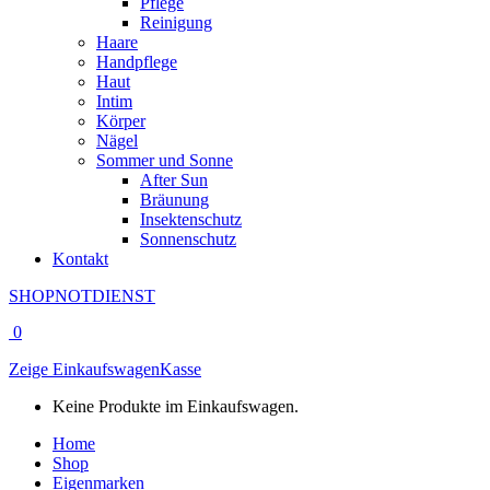
Pflege
Reinigung
Haare
Handpflege
Haut
Intim
Körper
Nägel
Sommer und Sonne
After Sun
Bräunung
Insektenschutz
Sonnenschutz
Kontakt
SHOP
NOTDIENST
0
Zeige Einkaufswagen
Kasse
Keine Produkte im Einkaufswagen.
Home
Shop
Eigenmarken