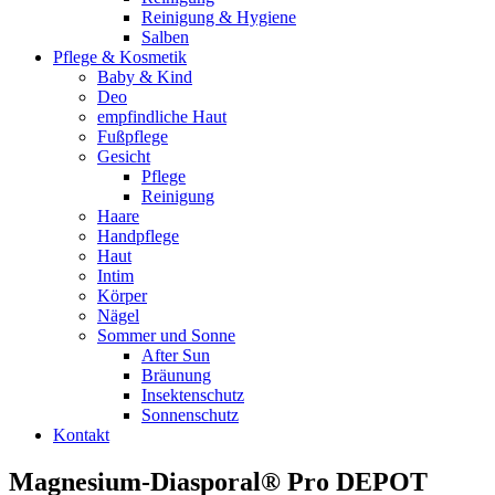
Reinigung & Hygiene
Salben
Pflege & Kosmetik
Baby & Kind
Deo
empfindliche Haut
Fußpflege
Gesicht
Pflege
Reinigung
Haare
Handpflege
Haut
Intim
Körper
Nägel
Sommer und Sonne
After Sun
Bräunung
Insektenschutz
Sonnenschutz
Kontakt
Magnesium-Diasporal® Pro DEPOT