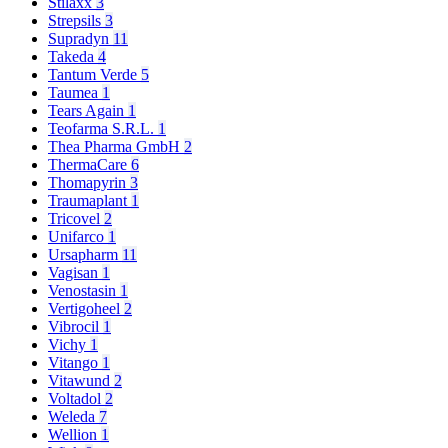
Stilaxx
3
Strepsils
3
Supradyn
11
Takeda
4
Tantum Verde
5
Taumea
1
Tears Again
1
Teofarma S.R.L.
1
Thea Pharma GmbH
2
ThermaCare
6
Thomapyrin
3
Traumaplant
1
Tricovel
2
Unifarco
1
Ursapharm
11
Vagisan
1
Venostasin
1
Vertigoheel
2
Vibrocil
1
Vichy
1
Vitango
1
Vitawund
2
Voltadol
2
Weleda
7
Wellion
1