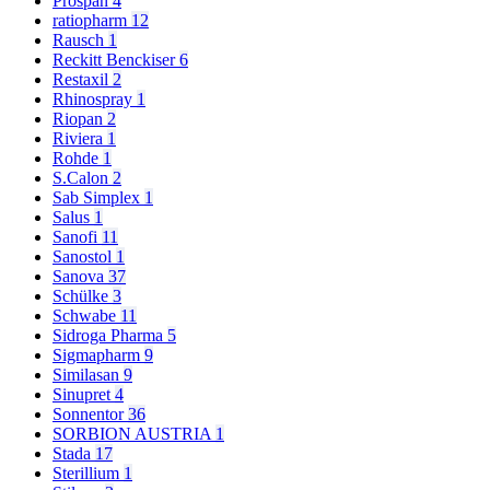
Prospan
4
ratiopharm
12
Rausch
1
Reckitt Benckiser
6
Restaxil
2
Rhinospray
1
Riopan
2
Riviera
1
Rohde
1
S.Calon
2
Sab Simplex
1
Salus
1
Sanofi
11
Sanostol
1
Sanova
37
Schülke
3
Schwabe
11
Sidroga Pharma
5
Sigmapharm
9
Similasan
9
Sinupret
4
Sonnentor
36
SORBION AUSTRIA
1
Stada
17
Sterillium
1