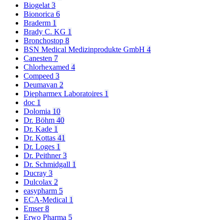
Biogelat
3
Bionorica
6
Braderm
1
Brady C. KG
1
Bronchostop
8
BSN Medical Medizinprodukte GmbH
4
Canesten
7
Chlorhexamed
4
Compeed
3
Deumavan
2
Diepharmex Laboratoires
1
doc
1
Dolomia
10
Dr. Böhm
40
Dr. Kade
1
Dr. Kottas
41
Dr. Loges
1
Dr. Peithner
3
Dr. Schmidgall
1
Ducray
3
Dulcolax
2
easypharm
5
ECA-Medical
1
Emser
8
Erwo Pharma
5