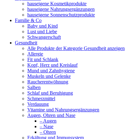
hauseigene Kosmetikprodukte
hauseigene Nahrungsergänzungen
hauseigene Sonnenschutzprodukte
Familie & Co
Baby und Kind
Lust und Liebe
Schwangerschaft
Gesundheit
Alle Produkte der Kategorie Gesundheit anzeigen
Allergie
Fit und Schlank
Kopf, Herz und Kreislauf
Mund und Zahnhygiene
Muskeln und Gelenke
Raucherentwöhnung
Salben
Schlaf und Beruhigung
Schmerzmittel
Verdauung
Vitamine und Nahrungsergänzungen
Augen, Ohren und Nase
– Augen
– Nase
– Ohren
Erkältung und Immunsystem