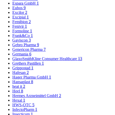
Espara GmbH
1
Eubos
9
Excilor
2
Excipial
1
Femibion
2
Fenivir
1
Formoline
1
Frank&Co
1
Gaviscon
3
Gebro Pharma
9
Genericon Pharma
7
Germania
6
GlaxoSmithKline Consumer Healthcare
13
Grethers Pastillen
1
Grippostad
1
Hafesan
2
Hager Pharma GmbH
1
Hansaplast
8
heat it
2
Heel
8
Hermes Arzneimittel GmbH
2
Hexal
1
HWS-OTC
5
InfectoPharm
1
Insecticum
1