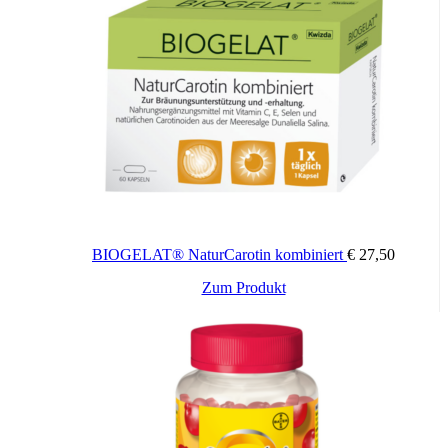
Magnesium unterstützt eine normale Muskelfunktion. Vitamin B1,
B2, B6, B12 tragen zu einer normalen Funktion des Nervensystems
und des Energiestoffwechsels bei.
Verzehrempfehlung
BIOGELAT® NaturCarotin kombiniert
€
27,50
1 x täglich den Inhalt eines Sticks direkt verzehren.
Zum Produkt
Geben Sie das Direktgranulat direkt auf die Zunge. Es löst sich in
Sekundenschnelle auf und kann ohne Flüssigkeit geschluckt
werden.
Wichtige Hinweise: