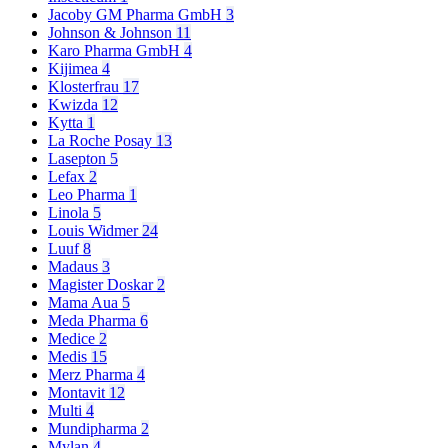
Jacoby GM Pharma GmbH
3
Johnson & Johnson
11
Karo Pharma GmbH
4
Kijimea
4
Klosterfrau
17
Kwizda
12
Kytta
1
La Roche Posay
13
Lasepton
5
Lefax
2
Leo Pharma
1
Linola
5
Louis Widmer
24
Luuf
8
Madaus
3
Magister Doskar
2
Mama Aua
5
Meda Pharma
6
Medice
2
Medis
15
Merz Pharma
4
Montavit
12
Multi
4
Mundipharma
2
Mylan
4