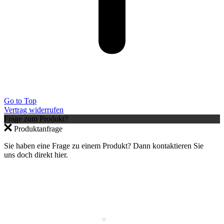
Go to Top
Vertrag widerrufen
Frage zum Produkt?
Jetzt anmelden und 10 % auf den ersten
Produktanfrage
Einkauf sparen – nur gültig im Webshop.
×
Sie haben eine Frage zu einem Produkt? Dann kontaktieren Sie
uns doch direkt hier.