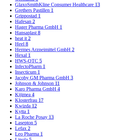
GlaxoSmithKline Consumer Healthcare
13
Grethers Pastillen
1
Grippostad
1
Hafesan
2
Hager Pharma GmbH
1
Hansaplast
8
heat it
2
Heel
8
Hermes Arzneimittel GmbH
2
Hexal
1
HWS-OTC
5
InfectoPharm
1
Insecticum
1
Jacoby GM Pharma GmbH
3
Johnson & Johnson
11
Karo Pharma GmbH
4
Kijimea
4
Klosterfrau
17
Kwizda
12
Kytta
1
La Roche Posay
13
Lasepton
5
Lefax
2
Leo Pharma
1
Linola
5