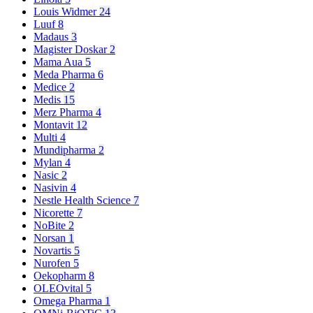
Louis Widmer
24
Luuf
8
Madaus
3
Magister Doskar
2
Mama Aua
5
Meda Pharma
6
Medice
2
Medis
15
Merz Pharma
4
Montavit
12
Multi
4
Mundipharma
2
Mylan
4
Nasic
2
Nasivin
4
Nestle Health Science
7
Nicorette
7
NoBite
2
Norsan
1
Novartis
5
Nurofen
5
Oekopharm
8
OLEOvital
5
Omega Pharma
1