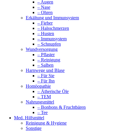
– Augen
– Nase
– Ohren
Erkältung und Immunsystem
– Fieber
– Halsschmerzen
– Husten
– Immunsystem
– Schnupfen
Wundversorgung
– Pflaster
– Reinigung
– Salben
Harnwege und Blase
– Für Sie
– Für Ihn
Homöopathie
– Ätherische Öle
– TEM
Nahrungsmittel
– Bonbons & Fruchtbären
– Tee
Med. Hilfsmittel
Reinigung & Hygiene
Sonstige