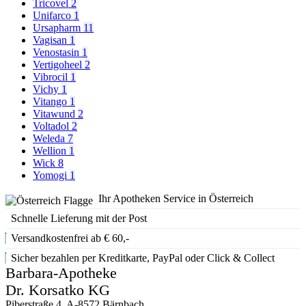
Tricovel
2
Unifarco
1
Ursapharm
11
Vagisan
1
Venostasin
1
Vertigoheel
2
Vibrocil
1
Vichy
1
Vitango
1
Vitawund
2
Voltadol
2
Weleda
7
Wellion
1
Wick
8
Yomogi
1
Ihr Apotheken Service in Österreich
Schnelle Lieferung mit der Post
Versandkostenfrei ab € 60,-
Sicher bezahlen per Kreditkarte, PayPal oder Click & Collect
Barbara-Apotheke
Dr. Korsatko KG
Piberstraße 4, A-8572 Bärnbach