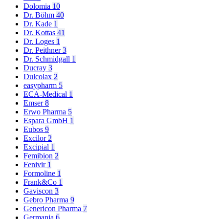
Dolomia
10
Dr. Böhm
40
Dr. Kade
1
Dr. Kottas
41
Dr. Loges
1
Dr. Peithner
3
Dr. Schmidgall
1
Ducray
3
Dulcolax
2
easypharm
5
ECA-Medical
1
Emser
8
Erwo Pharma
5
Espara GmbH
1
Eubos
9
Excilor
2
Excipial
1
Femibion
2
Fenivir
1
Formoline
1
Frank&Co
1
Gaviscon
3
Gebro Pharma
9
Genericon Pharma
7
Germania
6