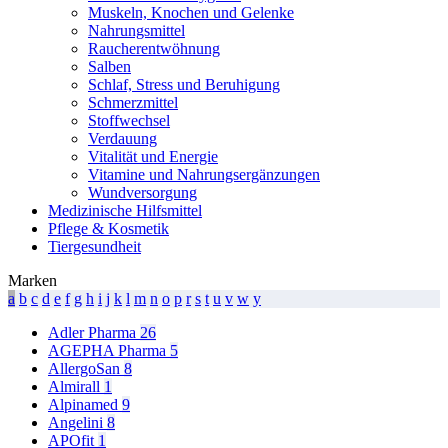
Muskeln, Knochen und Gelenke
Nahrungsmittel
Raucherentwöhnung
Salben
Schlaf, Stress und Beruhigung
Schmerzmittel
Stoffwechsel
Verdauung
Vitalität und Energie
Vitamine und Nahrungsergänzungen
Wundversorgung
Medizinische Hilfsmittel
Pflege & Kosmetik
Tiergesundheit
Marken
a
b
c
d
e
f
g
h
i
j
k
l
m
n
o
p
r
s
t
u
v
w
y
Adler Pharma
26
AGEPHA Pharma
5
AllergoSan
8
Almirall
1
Alpinamed
9
Angelini
8
APOfit
1