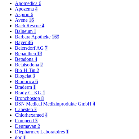
Apomedica
6
Apozema
4
Aspirin
6
Avene
16
Bach Rescue
4
Balneum
1
Barbara Apotheke
169
Bayer
46
Beiersdorf AG
7
Bepanthen
13
Betadona
4
Betaisodona
2
Bio-H-Tin
2
Biogelat
3
Bionorica
6
Braderm
1
Brady C. KG
1
Bronchostop
8
BSN Medical Medizinprodukte GmbH
4
Canesten
7
Chlorhexamed
4
Compeed
3
Deumavan
2
Diepharmex Laboratoires
1
doc
1