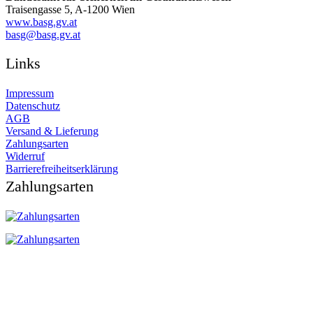
Traisengasse 5, A-1200 Wien
www.basg.gv.at
ta.vg.gsab@gsab
Links
Impressum
Datenschutz
AGB
Versand & Lieferung
Zahlungsarten
Widerruf
Barrierefreiheitserklärung
Zahlungsarten