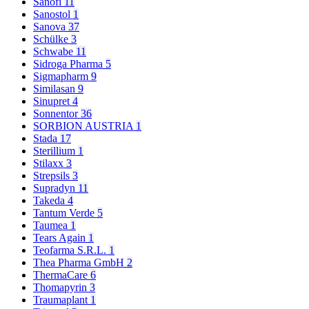
Sanofi
11
Sanostol
1
Sanova
37
Schülke
3
Schwabe
11
Sidroga Pharma
5
Sigmapharm
9
Similasan
9
Sinupret
4
Sonnentor
36
SORBION AUSTRIA
1
Stada
17
Sterillium
1
Stilaxx
3
Strepsils
3
Supradyn
11
Takeda
4
Tantum Verde
5
Taumea
1
Tears Again
1
Teofarma S.R.L.
1
Thea Pharma GmbH
2
ThermaCare
6
Thomapyrin
3
Traumaplant
1