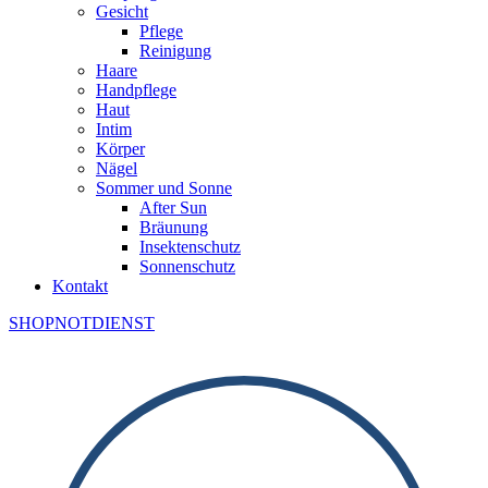
Gesicht
Pflege
Reinigung
Haare
Handpflege
Haut
Intim
Körper
Nägel
Sommer und Sonne
After Sun
Bräunung
Insektenschutz
Sonnenschutz
Kontakt
SHOP
NOTDIENST