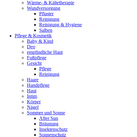
Wärme- & Kältetherapie
Wundversorgung
Pflaster
Reinigung
Reinigung & Hygiene
Salben
Pflege & Kosmetik
Baby & Kind
Deo
empfindliche Haut
Fußpflege
Gesicht
Pflege
Reinigung
Haare
Handpflege
Haut
Intim
Körper
Nägel
Sommer und Sonne
After Sun
Bräunung
Insektenschutz
Sonnenschutz