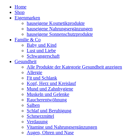
Home
Shop
Eigenmarken
hauseigene Kosmetikprodukte
hauseigene Nahrungsergänzungen
hauseigene Sonnenschutzprodukte
Familie & Co
Baby und Kind
Lust und Liebe
Schwangerschaft
Gesundheit
Alle Produkte der Kategorie Gesundheit anzeigen
Allergie
Fit und Schlank
Kopf, Herz und Kreislauf
Mund und Zahnhygiene
Muskeln und Gelenke
Raucherentwöhnung
Salben
Schlaf und Beruhigung
Schmerzmittel
Verdauung
Vitamine und Nahrungsergänzungen
Augen, Ohren und Nase