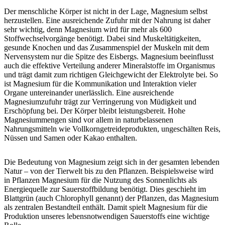
Der menschliche Körper ist nicht in der Lage, Magnesium selbst
herzustellen. Eine ausreichende Zufuhr mit der Nahrung ist daher
sehr wichtig, denn Magnesium wird für mehr als 600
Stoffwechselvorgänge benötigt. Dabei sind Muskeltätigkeiten,
gesunde Knochen und das Zusammenspiel der Muskeln mit dem
Nervensystem nur die Spitze des Eisbergs. Magnesium beeinflusst
auch die effektive Verteilung anderer Mineralstoffe im Organismus
und trägt damit zum richtigen Gleichgewicht der Elektrolyte bei. So
ist Magnesium für die Kommunikation und Interaktion vieler
Organe untereinander unerlässlich. Eine ausreichende
Magnesiumzufuhr trägt zur Verringerung von Müdigkeit und
Erschöpfung bei. Der Körper bleibt leistungsbereit. Hohe
Magnesiummengen sind vor allem in naturbelassenen
Nahrungsmitteln wie Vollkorngetreideprodukten, ungeschälten Reis,
Nüssen und Samen oder Kakao enthalten.
Die Bedeutung von Magnesium zeigt sich in der gesamten lebenden
Natur – von der Tierwelt bis zu den Pflanzen. Beispielsweise wird
in Pflanzen Magnesium für die Nutzung des Sonnenlichts als
Energiequelle zur Sauerstoffbildung benötigt. Dies geschieht im
Blattgrün (auch Chlorophyll genannt) der Pflanzen, das Magnesium
als zentralen Bestandteil enthält. Damit spielt Magnesium für die
Produktion unseres lebensnotwendigen Sauerstoffs eine wichtige