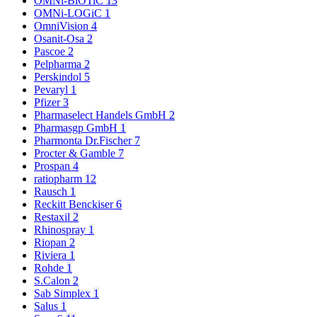
OMNi-BiOTiC
13
OMNi-LOGiC
1
OmniVision
4
Osanit-Osa
2
Pascoe
2
Pelpharma
2
Perskindol
5
Pevaryl
1
Pfizer
3
Pharmaselect Handels GmbH
2
Pharmasgp GmbH
1
Pharmonta Dr.Fischer
7
Procter & Gamble
7
Prospan
4
ratiopharm
12
Rausch
1
Reckitt Benckiser
6
Restaxil
2
Rhinospray
1
Riopan
2
Riviera
1
Rohde
1
S.Calon
2
Sab Simplex
1
Salus
1