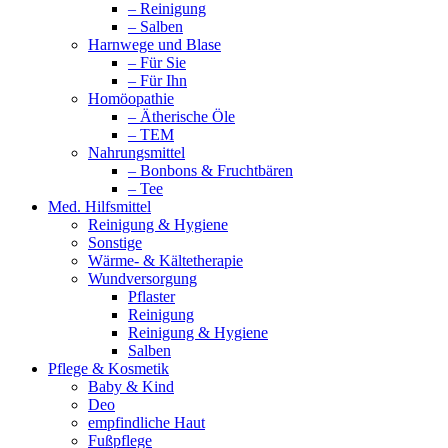
– Reinigung
– Salben
Harnwege und Blase
– Für Sie
– Für Ihn
Homöopathie
– Ätherische Öle
– TEM
Nahrungsmittel
– Bonbons & Fruchtbären
– Tee
Med. Hilfsmittel
Reinigung & Hygiene
Sonstige
Wärme- & Kältetherapie
Wundversorgung
Pflaster
Reinigung
Reinigung & Hygiene
Salben
Pflege & Kosmetik
Baby & Kind
Deo
empfindliche Haut
Fußpflege