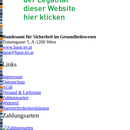
Bundesamt für Sicherheit im Gesundheitswesen
Traisengasse 5, A-1200 Wien
www.basg.gv.at
ta.vg.gsab@gsab
Links
Impressum
Datenschutz
AGB
Versand & Lieferung
Zahlungsarten
Widerruf
Barrierefreiheitserklärung
Zahlungsarten