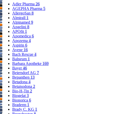
Adler Pharma
26
AGEPHA Pharma
5
AllergoSan
8
Almirall
1
Alpinamed
9
Angelini
8
APOfit
1
Apomedica
6
Apozema
4
Aspirin
6
Avene
16
Bach Rescue
4
Balneum
1
Barbara Apotheke
169
Bayer
46
Beiersdorf AG
7
Bepanthen
13
Betadona
4
Betaisodona
2
Bio-H-Tin
2
Biogelat
3
Bionorica
6
Braderm
1
Brady C. KG
1
Bronchostop
8