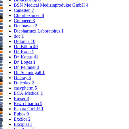
BSN Medical Medizinprodukte GmbH
4
Canesten
7
Chlorhexamed
4
Compeed
3
Deumavan
2
Diepharmex Laboratoires
1
doc
1
Dolomia
10
Dr. Böhm
40
Dr. Kade
1
Dr. Kottas
41
Dr. Loges
1
Dr. Peithner
3
Dr. Schmidgall
1
Ducray
3
Dulcolax
2
easypharm
5
ECA-Medical
1
Emser
8
Erwo Pharma
5
Espara GmbH
1
Eubos
9
Excilor
2
Excipial
1