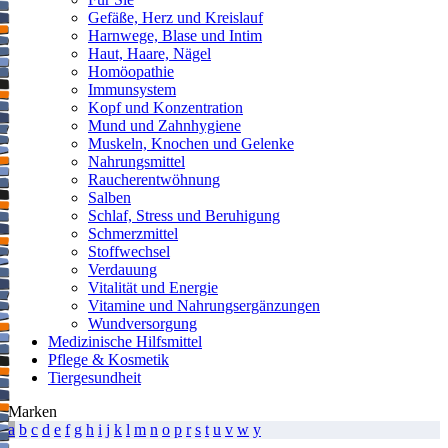
Gefäße, Herz und Kreislauf
Harnwege, Blase und Intim
Haut, Haare, Nägel
Homöopathie
Immunsystem
Kopf und Konzentration
Mund und Zahnhygiene
Muskeln, Knochen und Gelenke
Nahrungsmittel
Raucherentwöhnung
Salben
Schlaf, Stress und Beruhigung
Schmerzmittel
Stoffwechsel
Verdauung
Vitalität und Energie
Vitamine und Nahrungsergänzungen
Wundversorgung
Medizinische Hilfsmittel
Pflege & Kosmetik
Tiergesundheit
Marken
a
b
c
d
e
f
g
h
i
j
k
l
m
n
o
p
r
s
t
u
v
w
y