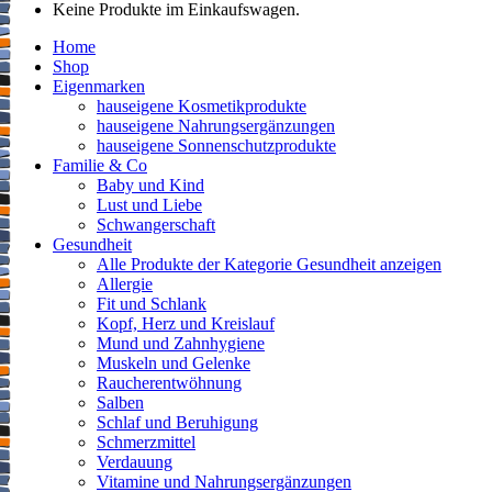
Keine Produkte im Einkaufswagen.
Home
Shop
Eigenmarken
hauseigene Kosmetikprodukte
hauseigene Nahrungsergänzungen
hauseigene Sonnenschutzprodukte
Familie & Co
Baby und Kind
Lust und Liebe
Schwangerschaft
Gesundheit
Alle Produkte der Kategorie Gesundheit anzeigen
Allergie
Fit und Schlank
Kopf, Herz und Kreislauf
Mund und Zahnhygiene
Muskeln und Gelenke
Raucherentwöhnung
Salben
Schlaf und Beruhigung
Schmerzmittel
Verdauung
Vitamine und Nahrungsergänzungen