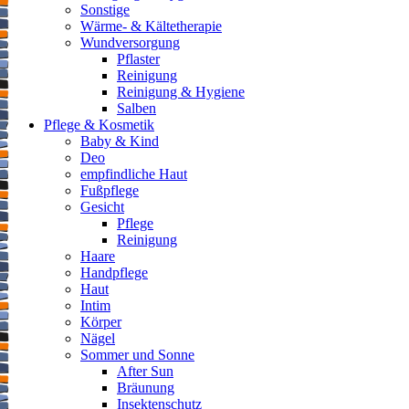
Sonstige
Wärme- & Kältetherapie
Wundversorgung
Pflaster
Reinigung
Reinigung & Hygiene
Salben
Pflege & Kosmetik
Baby & Kind
Deo
empfindliche Haut
Fußpflege
Gesicht
Pflege
Reinigung
Haare
Handpflege
Haut
Intim
Körper
Nägel
Sommer und Sonne
After Sun
Bräunung
Insektenschutz