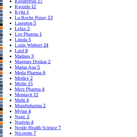
Klosterfrau
17
Kwizda
12
Kytta
1
La Roche Posay
13
Lasepton
5
Lefax
2
Leo Pharma
1
Linola
5
Louis Widmer
24
Luuf
8
Madaus
3
Magister Doskar
2
Mama Aua
5
Meda Pharma
6
Medice
2
Medis
15
Merz Pharma
4
Montavit
12
Multi
4
Mundipharma
2
Mylan
4
Nasic
2
Nasivin
4
Nestle Health Science
7
Nicorette
7