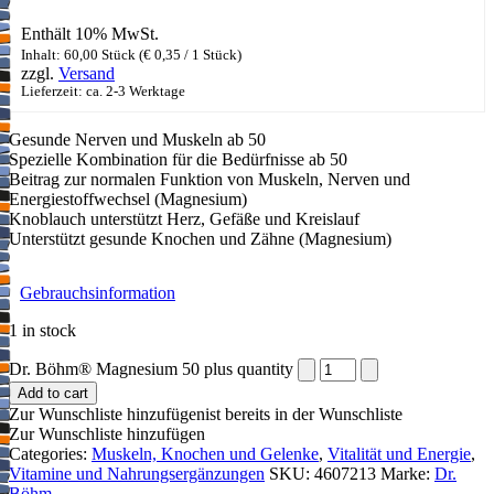
Enthält 10% MwSt.
Inhalt: 60,00 Stück (
€
0,35
/ 1 Stück)
zzgl.
Versand
Lieferzeit: ca. 2-3 Werktage
Gesunde Nerven und Muskeln ab 50
Spezielle Kombination für die Bedürfnisse ab 50
Beitrag zur normalen Funktion von Muskeln, Nerven und
Energiestoffwechsel (Magnesium)
Knoblauch unterstützt Herz, Gefäße und Kreislauf
Unterstützt gesunde Knochen und Zähne (Magnesium)
Gebrauchsinformation
1 in stock
Dr. Böhm® Magnesium 50 plus quantity
Add to cart
Zur Wunschliste hinzufügen
ist bereits in der Wunschliste
Zur Wunschliste hinzufügen
Categories:
Muskeln, Knochen und Gelenke
,
Vitalität und Energie
,
Vitamine und Nahrungsergänzungen
SKU:
4607213
Marke:
Dr.
Böhm