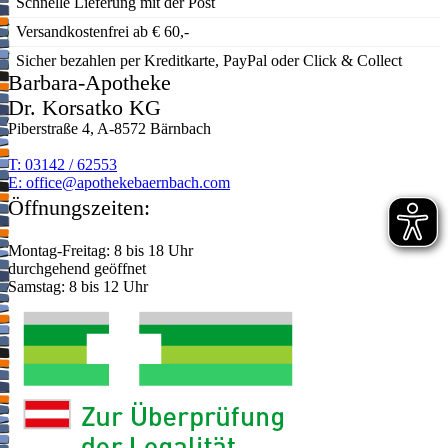
Schnelle Lieferung mit der Post
Versandkostenfrei ab € 60,-
Sicher bezahlen per Kreditkarte, PayPal oder Click & Collect
Barbara-Apotheke
Dr. Korsatko KG
Piberstraße 4, A-8572 Bärnbach
T: 03142 / 62553
E:
moc.hcabnreabekehtopa@eciffo
Öffnungszeiten:
Montag-Freitag: 8 bis 18 Uhr
durchgehend geöffnet
Samstag: 8 bis 12 Uhr