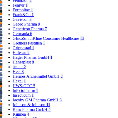
Femibion
2
Fenivir
1
Formoline
1
Frank&Co
1
Gaviscon
3
Gebro Pharma
9
Genericon Pharma
7
Germania
6
GlaxoSmithKline Consumer Healthcare
13
Grethers Pastillen
1
Grippostad
1
Hafesan
2
Hager Pharma GmbH
1
Hansaplast
8
heat it
2
Heel
8
Hermes Arzneimittel GmbH
2
Hexal
1
HWS-OTC
5
InfectoPharm
1
Insecticum
1
Jacoby GM Pharma GmbH
3
Johnson & Johnson
11
Karo Pharma GmbH
4
Kijimea
4