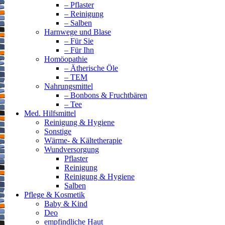
– Pflaster
– Reinigung
– Salben
Harnwege und Blase
– Für Sie
– Für Ihn
Homöopathie
– Ätherische Öle
– TEM
Nahrungsmittel
– Bonbons & Fruchtbären
– Tee
Med. Hilfsmittel
Reinigung & Hygiene
Sonstige
Wärme- & Kältetherapie
Wundversorgung
Pflaster
Reinigung
Reinigung & Hygiene
Salben
Pflege & Kosmetik
Baby & Kind
Deo
empfindliche Haut