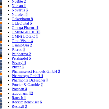
NoBite
2
Norsan
1
Novartis
5
Nurofen
5
Oekopharm
8
OLEOvital
5
Omega Pharma
1
OMNi-BiOTiC
13
OMNi-LOGiC
1
OmniVision
4
Osanit-Osa
2
Pascoe
2
Pelpharma
2
Perskindol
5
Pevaryl
1
Pfizer
3
Pharmaselect Handels GmbH
2
Pharmasgp GmbH
1
Pharmonta Dr.Fischer
7
Procter & Gamble
7
Prospan
4
ratiopharm
12
Rausch
1
Reckitt Benckiser
6
Restaxil
2