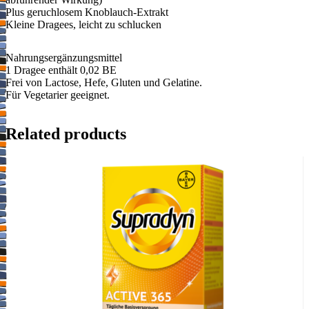
Plus geruchlosem Knoblauch-Extrakt
Kleine Dragees, leicht zu schlucken
Nahrungsergänzungsmittel
1 Dragee enthält 0,02 BE
Frei von Lactose, Hefe, Gluten und Gelatine.
Für Vegetarier geeignet.
Related products
Wichtige Hinweise:
Nahrungsergänzungsmittel stellen keinen Ersatz für eine
abwechslungsreiche und ausgewogene Ernährung sowie für eine
gesunde Lebensweise dar. Die angegebene empfohlene Tagesdosis
nicht überschreiten. Für Kinder unerreichbar aufbewahren.