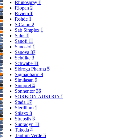
Rhinospray
1
Riopan
2
Riviera
1
Rohde
1
S.Calon
2
Sab Simplex
1
Salus
1
Sanofi
11
Sanostol
1
Sanova
37
Schülke
3
Schwabe
11
Sidroga Pharma
5
Sigmapharm
9
Similasan
9
Sinupret
4
Sonnentor
36
SORBION AUSTRIA
1
Stada
17
Sterillium
1
Stilaxx
3
Strepsils
3
Supradyn
11
Takeda
4
Tantum Verde
5