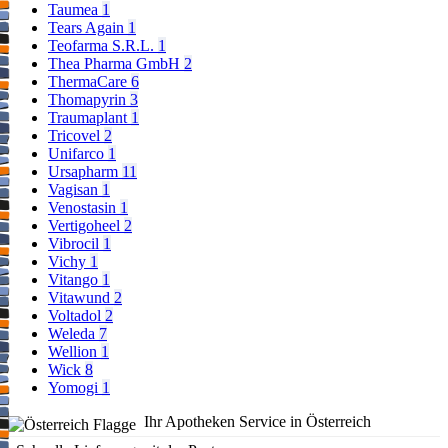
Taumea
1
Tears Again
1
Teofarma S.R.L.
1
Thea Pharma GmbH
2
ThermaCare
6
Thomapyrin
3
Traumaplant
1
Tricovel
2
Unifarco
1
Ursapharm
11
Vagisan
1
Venostasin
1
Vertigoheel
2
Vibrocil
1
Vichy
1
Vitango
1
Vitawund
2
Voltadol
2
Weleda
7
Wellion
1
Wick
8
Yomogi
1
Ihr Apotheken Service in Österreich