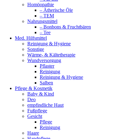
Homöopathie
– Ätherische Öle
– TEM
Nahrungsmittel
– Bonbons & Fruchtbären
– Tee
Med. Hilfsmittel
Reinigung & Hygiene
Sonstige
Wärme- & Kältetherapie
Wundversorgung
Pflaster
Reinigung
Reinigung & Hygiene
Salben
Pflege & Kosmetik
Baby & Kind
Deo
empfindliche Haut
Fußpflege
Gesicht
Pflege
Reinigung
Haare
Handpflege