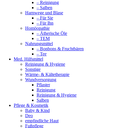
– Reinigung
– Salben
Harnwege und Blase
– Für Sie
– Für Ihn
Homöopathie
– Ätherische Öle
– TEM
Nahrungsmittel
– Bonbons & Fruchtbären
– Tee
Med. Hilfsmittel
Reinigung & Hygiene
Sonstige
Wärme- & Kältetherapie
Wundversorgung
Pflaster
Reinigung
Reinigung & Hygiene
Salben
Pflege & Kosmetik
Baby & Kind
Deo
empfindliche Haut
Fußpflege