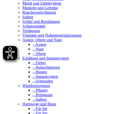
Mund und Zahnhygiene
Muskeln und Gelenke
Raucherentwöhnung
Salben
Schlaf und Beruhigung
Schmerzmittel
Verdauung
Vitamine und Nahrungsergänzungen
Augen, Ohren und Nase
– Augen
– Nase
– Ohren
Erkältung und Immunsystem
– Fieber
– Halsschmerzen
– Husten
– Immunsystem
– Schnupfen
Wundversorgung
– Pflaster
– Reinigung
– Salben
Harnwege und Blase
– Für Sie
– Für Ihn