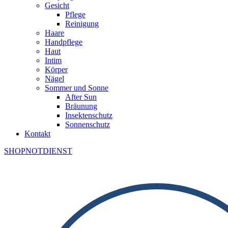
Gesicht
Pflege
Reinigung
Haare
Handpflege
Haut
Intim
Körper
Nägel
Sommer und Sonne
After Sun
Bräunung
Insektenschutz
Sonnenschutz
Kontakt
SHOP
NOTDIENST