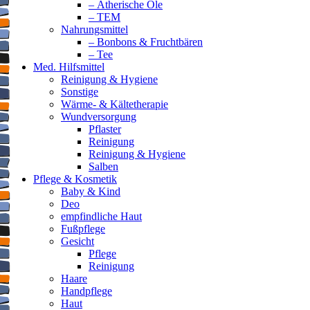
– Ätherische Öle
– TEM
Nahrungsmittel
– Bonbons & Fruchtbären
– Tee
Med. Hilfsmittel
Reinigung & Hygiene
Sonstige
Wärme- & Kältetherapie
Wundversorgung
Pflaster
Reinigung
Reinigung & Hygiene
Salben
Pflege & Kosmetik
Baby & Kind
Deo
empfindliche Haut
Fußpflege
Gesicht
Pflege
Reinigung
Haare
Handpflege
Haut