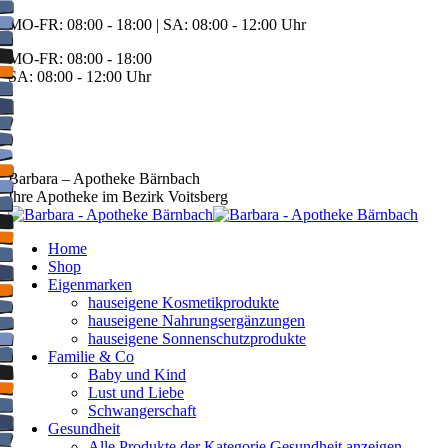
Zum
MO-FR: 08:00 - 18:00 | SA: 08:00 - 12:00 Uhr
Inhalt
MO-FR: 08:00 - 18:00
springen
SA: 08:00 - 12:00 Uhr
BEREITSCHAFT
+43 3142 62553
Barbara – Apotheke Bärnbach
Ihre Apotheke im Bezirk Voitsberg
Home
Shop
Eigenmarken
hauseigene Kosmetikprodukte
hauseigene Nahrungsergänzungen
hauseigene Sonnenschutzprodukte
Familie & Co
Baby und Kind
Lust und Liebe
Schwangerschaft
Gesundheit
Alle Produkte der Kategorie Gesundheit anzeigen