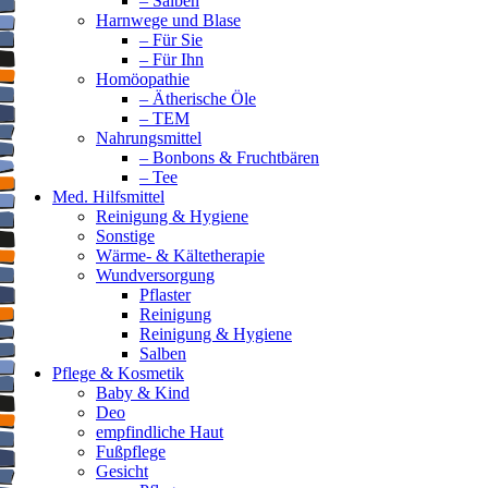
– Salben
Harnwege und Blase
– Für Sie
– Für Ihn
Homöopathie
– Ätherische Öle
– TEM
Nahrungsmittel
– Bonbons & Fruchtbären
– Tee
Med. Hilfsmittel
Reinigung & Hygiene
Sonstige
Wärme- & Kältetherapie
Wundversorgung
Pflaster
Reinigung
Reinigung & Hygiene
Salben
Pflege & Kosmetik
Baby & Kind
Deo
empfindliche Haut
Fußpflege
Gesicht