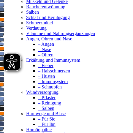
Muskeln und Gelenke
Raucherentwöhnung
Salben
Schlaf und Beruhigung
Schmerzmittel
Verdauung
Vitamine und Nahrungsergänzungen
Augen, Ohren und Nase
– Augen
– Nase
– Ohren
Erkältung und Immunsystem
– Fieber
– Halsschmerzen
– Husten
– Immunsystem
– Schnupfen
Wundversorgung
– Pflaster
– Reinigung
– Salben
Harnwege und Blase
– Für Sie
– Für Ihn
Homöopathie