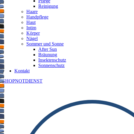
Pflege
Reinigung
Haare
Handpflege
Haut
Intim
Körper
Nägel
Sommer und Sonne
After Sun
Bräunung
Insektenschutz
Sonnenschutz
Kontakt
SHOP
NOTDIENST