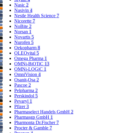
Nasic
2
Nasivin
4
Nestle Health Science
7
Nicorette
7
NoBite
2
Norsan
1
Novartis
5
Nurofen
5
Oekopharm
8
OLEOvital
5
Omega Pharma
1
OMNi-BiOTiC
13
OMNi-LOGiC
1
OmniVision
4
Osanit-Osa
2
Pascoe
2
Pelpharma
2
Perskindol
5
Pevaryl
1
Pfizer
3
Pharmaselect Handels GmbH
2
Pharmasgp GmbH
1
Pharmonta Dr.Fischer
7
Procter & Gamble
7