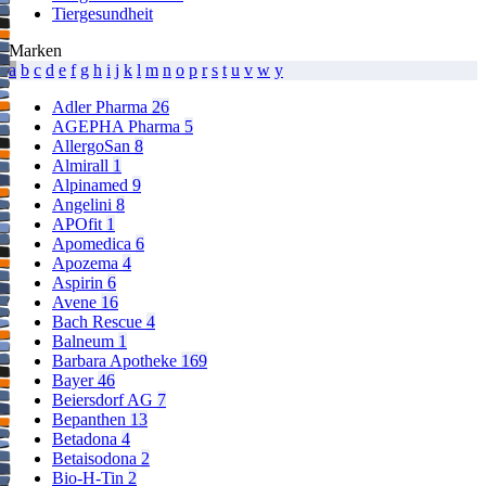
Tiergesundheit
Marken
a
b
c
d
e
f
g
h
i
j
k
l
m
n
o
p
r
s
t
u
v
w
y
Adler Pharma
26
AGEPHA Pharma
5
AllergoSan
8
Almirall
1
Alpinamed
9
Angelini
8
APOfit
1
Apomedica
6
Apozema
4
Aspirin
6
Avene
16
Bach Rescue
4
Balneum
1
Barbara Apotheke
169
Bayer
46
Beiersdorf AG
7
Bepanthen
13
Betadona
4
Betaisodona
2
Bio-H-Tin
2