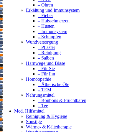
– Ohren
Erkältung und Immunsystem
– Fieber
– Halsschmerzen
– Husten
– Immunsystem
– Schnupfen
Wundversorgung
– Pflaster
– Reinigung
– Salben
Harnwege und Blase
– Für Sie
– Für Ihn
Homöopathie
– Ätherische Öle
– TEM
Nahrungsmittel
– Bonbons & Fruchtbären
– Tee
Med. Hilfsmittel
Reinigung & Hygiene
Sonstige
Wärme- & Kältetherapie