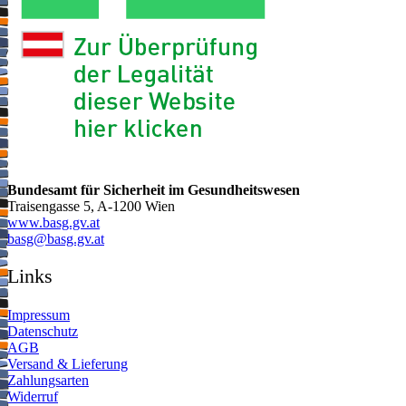
Bundesamt für Sicherheit im Gesundheitswesen
Traisengasse 5, A-1200 Wien
www.basg.gv.at
ta.vg.gsab@gsab
Links
Impressum
Datenschutz
AGB
Versand & Lieferung
Zahlungsarten
Widerruf