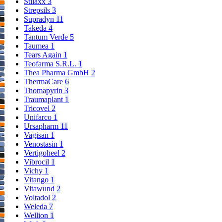
Stilaxx
3
Strepsils
3
Supradyn
11
Takeda
4
Tantum Verde
5
Taumea
1
Tears Again
1
Teofarma S.R.L.
1
Thea Pharma GmbH
2
ThermaCare
6
Thomapyrin
3
Traumaplant
1
Tricovel
2
Unifarco
1
Ursapharm
11
Vagisan
1
Venostasin
1
Vertigoheel
2
Vibrocil
1
Vichy
1
Vitango
1
Vitawund
2
Voltadol
2
Weleda
7
Wellion
1