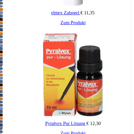
Arzneimittels Ihren Arzt oder Apotheker um Rat.
Bei bestimmungsgemäßem Gebrauch ist die Anwendung in
elmex Zahngel
€
11,35
Schwangerschaft und Stillzeit möglich.
Zum Produkt
Verkehrstüchtigkeit und Fähigkeit zum Bedienen von Maschinen
Tantum Verde forte – Mundspray hat keinen Einfluss auf die
Verkehrstüchtigkeit und die Fähigkeit zum Bedienen von
Maschinen.
Dosierung:
Tantum Verde forte – Mundspray wird im Allgemeinen 2 – 6-mal
täglich (alle 1 ½ – 3 Stunden) angewendet: Je 2 – 4 Sprühstöße bei
Erwachsenen und Jugendlichen über 12 Jahren, 2 Sprühstöße bei
Kindern zwischen 6 und 12 Jahren, bei Kindern unter 6 Jahren 1
Sprühstoß pro 8 kg Körpergewicht, maximal 2 Sprühstöße.
Falls vom Zahnarzt oder Arzt nicht anders verordnet, gilt die
Dosierempfehlung auch für ältere Patienten.
Pyralvex Pur Lösung
€
12,30
Welche Nebenwirkungen sind möglich?
Zum Produkt