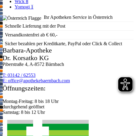
Wick
8
Yomogi
1
Ihr Apotheken Service in Österreich
Schnelle Lieferung mit der Post
Versandkostenfrei ab € 60,-
Sicher bezahlen per Kreditkarte, PayPal oder Click & Collect
Barbara-Apotheke
Dr. Korsatko KG
Piberstraße 4, A-8572 Bärnbach
T: 03142 / 62553
E:
moc.hcabnreabekehtopa@eciffo
Öffnungszeiten:
Montag-Freitag: 8 bis 18 Uhr
durchgehend geöffnet
Samstag: 8 bis 12 Uhr