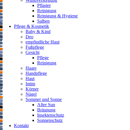
Wundversorgung
Pflaster
Reinigung
Reinigung & Hygiene
Salben
Pflege & Kosmetik
Baby & Kind
Deo
empfindliche Haut
Fußpflege
Gesicht
Pflege
Reinigung
Haare
Handpflege
Haut
Intim
Körper
Nägel
Sommer und Sonne
After Sun
Bräunung
Insektenschutz
Sonnenschutz
Kontakt