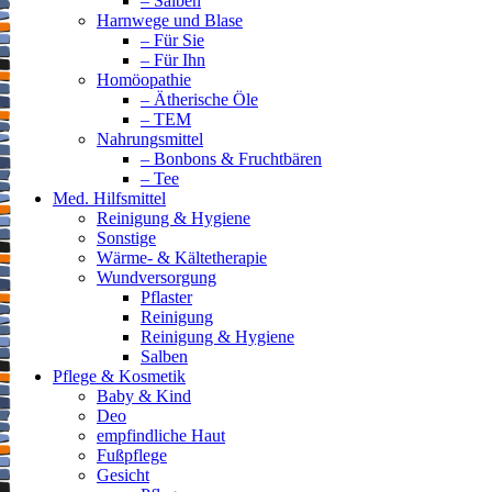
– Salben
Harnwege und Blase
– Für Sie
– Für Ihn
Homöopathie
– Ätherische Öle
– TEM
Nahrungsmittel
– Bonbons & Fruchtbären
– Tee
Med. Hilfsmittel
Reinigung & Hygiene
Sonstige
Wärme- & Kältetherapie
Wundversorgung
Pflaster
Reinigung
Reinigung & Hygiene
Salben
Pflege & Kosmetik
Baby & Kind
Deo
empfindliche Haut
Fußpflege
Gesicht