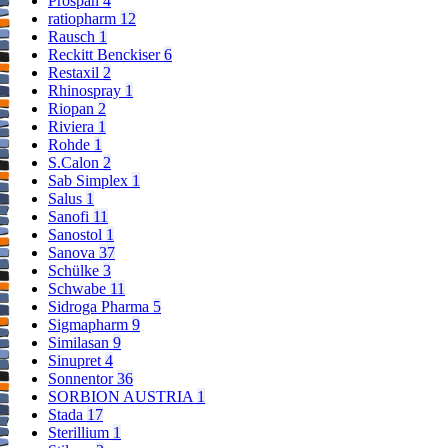
Prospan
4
ratiopharm
12
Rausch
1
Reckitt Benckiser
6
Restaxil
2
Rhinospray
1
Riopan
2
Riviera
1
Rohde
1
S.Calon
2
Sab Simplex
1
Salus
1
Sanofi
11
Sanostol
1
Sanova
37
Schülke
3
Schwabe
11
Sidroga Pharma
5
Sigmapharm
9
Similasan
9
Sinupret
4
Sonnentor
36
SORBION AUSTRIA
1
Stada
17
Sterillium
1