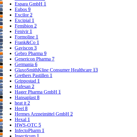
Espara GmbH
1
Eubos
9
Excilor
2
Excipial
1
Femibion
2
Fenivir
1
Formoline
1
Frank&Co
1
Gaviscon
3
Gebro Pharma
9
Genericon Pharma
7
Germania
6
GlaxoSmithKline Consumer Healthcare
13
Grethers Pastillen
1
Grippostad
1
Hafesan
2
Hager Pharma GmbH
1
Hansaplast
8
heat it
2
Heel
8
Hermes Arzneimittel GmbH
2
Hexal
1
HWS-OTC
5
InfectoPharm
1
Insecticum
1