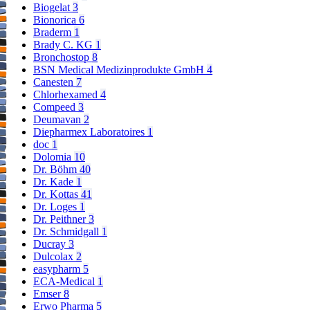
Biogelat
3
Bionorica
6
Braderm
1
Brady C. KG
1
Bronchostop
8
BSN Medical Medizinprodukte GmbH
4
Canesten
7
Chlorhexamed
4
Compeed
3
Deumavan
2
Diepharmex Laboratoires
1
doc
1
Dolomia
10
Dr. Böhm
40
Dr. Kade
1
Dr. Kottas
41
Dr. Loges
1
Dr. Peithner
3
Dr. Schmidgall
1
Ducray
3
Dulcolax
2
easypharm
5
ECA-Medical
1
Emser
8
Erwo Pharma
5