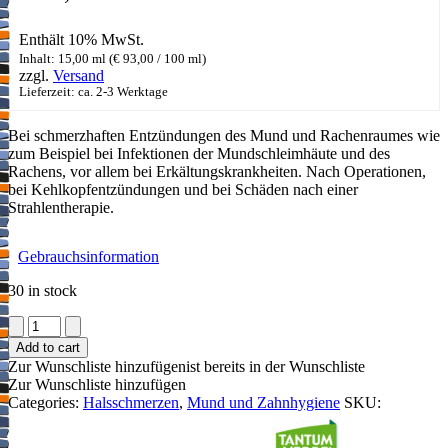
Enthält 10% MwSt.
Inhalt: 15,00 ml (
€
93,00
/ 100 ml)
zzgl.
Versand
Lieferzeit: ca. 2-3 Werktage
Bei schmerzhaften Entzündungen des Mund und Rachenraumes wie
zum Beispiel bei Infektionen der Mundschleimhäute und des
Rachens, vor allem bei Erkältungskrankheiten. Nach Operationen,
bei Kehlkopfentzündungen und bei Schäden nach einer
Strahlentherapie.
Gebrauchsinformation
30 in stock
Tantum
Verde®
Add to cart
Mundspray
Zur Wunschliste hinzufügen
ist bereits in der Wunschliste
forte
Zur Wunschliste hinzufügen
quantity
Categories:
Halsschmerzen
,
Mund und Zahnhygiene
SKU: