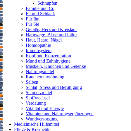
Schnupfen
Brustschmerz, Brustenge, Schwindel,
Familie und Co
Schwächegefühl, starker Juckreiz der Haut, tastbare Knoten auf der
Fit und Schlank
Haut, Schwellung des Gesichtes, der Lippen, der Zunge und/oder
Für Ihn
der Kehle umfassen und potenziell lebensbedrohlich sein.
Für Sie
Gefäße, Herz und Kreislauf
Was Tantum Verde forte – Mundspray enthält
Harnwege, Blase und Intim
Haut, Haare, Nägel
Homöopathie
– Der Wirkstoff ist: Benzydaminhydrochlorid. 1 ml enthält 3 mg
Immunsystem
Benzydaminhydrochlorid.
Kopf und Konzentration
– Die sonstigen Bestandteile sind: Saccharin-Natrium, Methyl-4-
Mund und Zahnhygiene
Hydroxybenzoat (Konservierungsmittel), Glycerol, 96 % Ethanol
Muskeln, Knochen und Gelenke
(Alkohol), Pfefferminzaroma, Macrogolglycerolhydroxystearat,
Nahrungsmittel
gereinigtes Wasser.
Raucherentwöhnung
Jeder Sprühstoß entspricht 0,17 ml Lösung.
Salben
Schlaf, Stress und Beruhigung
Schmerzmittel
Stoffwechsel
Verdauung
Wichtige Hinweise:
Vitalität und Energie
Zugelassenes Arzneimittel: Zu Risiken und Nebenwirkungen lesen
Vitamine und Nahrungsergänzungen
Sie die Packungsbeilage und fragen Sie Ihren Arzt oder Apotheker.
Wundversorgung
Die angegebene empfohlene Tagesdosis nicht überschreiten. Für
Medizinische Hilfsmittel
Kinder unerreichbar aufbewahren.
Pflege & Kosmetik