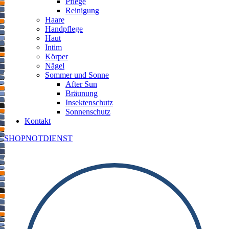
Pflege
Reinigung
Haare
Handpflege
Haut
Intim
Körper
Nägel
Sommer und Sonne
After Sun
Bräunung
Insektenschutz
Sonnenschutz
Kontakt
SHOP
NOTDIENST