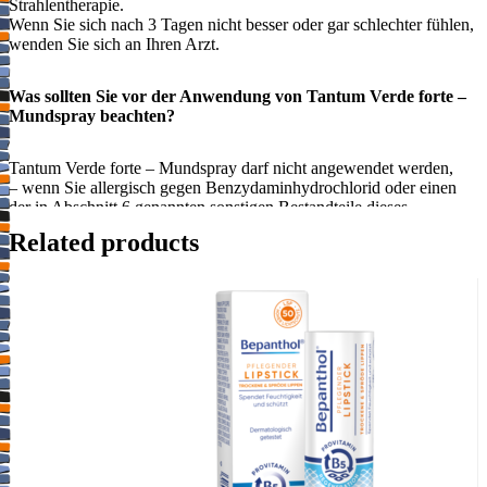
Strahlentherapie.
Wenn Sie sich nach 3 Tagen nicht besser oder gar schlechter fühlen,
wenden Sie sich an Ihren Arzt.
Was sollten Sie vor der Anwendung von Tantum Verde forte –
Mundspray beachten?
Tantum Verde forte – Mundspray darf nicht angewendet werden,
– wenn Sie allergisch gegen Benzydaminhydrochlorid oder einen
der in Abschnitt 6 genannten sonstigen Bestandteile dieses
Arzneimittels sind.
Related products
– bei Säuglingen und Kleinkindern unter 2 Jahren.
Warnhinweise und Vorsichtsmaßnahmen
Bitte sprechen Sie mit Ihrem Arzt oder Apotheker, bevor Sie Tantum
Verde forte – Mundspray anwenden.
Die Nutzung dieses Arzneimittels, vor allem die längerfristige, kann
zur Sensibilisierung führen. In diesem Fall oder sollte eine der
angeführten Nebenwirkungen eintreten, ist das Arzneimittel
vorübergehend abzusetzen und der behandelnde Arzt zu
kontaktieren.