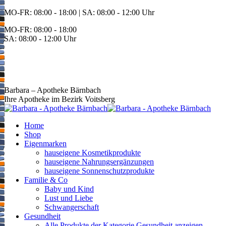
Zum
MO-FR: 08:00 - 18:00 | SA: 08:00 - 12:00 Uhr
Inhalt
MO-FR: 08:00 - 18:00
springen
SA: 08:00 - 12:00 Uhr
BEREITSCHAFT
+43 3142 62553
Barbara – Apotheke Bärnbach
Ihre Apotheke im Bezirk Voitsberg
Home
Shop
Eigenmarken
hauseigene Kosmetikprodukte
hauseigene Nahrungsergänzungen
hauseigene Sonnenschutzprodukte
Familie & Co
Baby und Kind
Lust und Liebe
Schwangerschaft
Gesundheit
Alle Produkte der Kategorie Gesundheit anzeigen