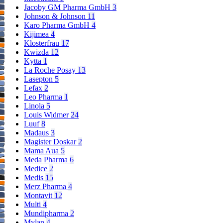
Jacoby GM Pharma GmbH
3
Johnson & Johnson
11
Karo Pharma GmbH
4
Kijimea
4
Klosterfrau
17
Kwizda
12
Kytta
1
La Roche Posay
13
Lasepton
5
Lefax
2
Leo Pharma
1
Linola
5
Louis Widmer
24
Luuf
8
Madaus
3
Magister Doskar
2
Mama Aua
5
Meda Pharma
6
Medice
2
Medis
15
Merz Pharma
4
Montavit
12
Multi
4
Mundipharma
2
Mylan
4