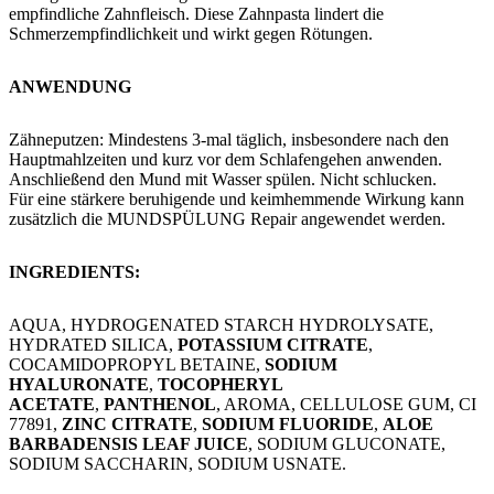
empfindliche Zahnfleisch. Diese Zahnpasta lindert die
Schmerzempfindlichkeit und wirkt gegen Rötungen.
ANWENDUNG
​Zähneputzen: Mindestens 3-mal täglich, insbesondere nach den
Hauptmahlzeiten und kurz vor dem Schlafengehen anwenden.
Anschließend den Mund mit Wasser spülen. Nicht schlucken.
Für eine stärkere beruhigende und keimhemmende Wirkung kann
zusätzlich die MUNDSPÜLUNG Repair angewendet werden.
​INGREDIENTS:
AQUA, HYDROGENATED STARCH HYDROLYSATE,
HYDRATED SILICA,
POTASSIUM CITRATE
,
COCAMIDOPROPYL BETAINE,
SODIUM
HYALURONATE
,
TOCOPHERYL
ACETATE
,
PANTHENOL
, AROMA, CELLULOSE GUM, CI
77891,
ZINC CITRATE
,
SODIUM FLUORIDE
,
ALOE
BARBADENSIS LEAF JUICE
, SODIUM GLUCONATE,
SODIUM SACCHARIN, SODIUM USNATE.