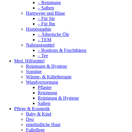
– Reinigung
– Salben
Harnwege und Blase
– Für Sie
– Für Ihn
Homöopathie
– Ätherische Öle
– TEM
Nahrungsmittel
– Bonbons & Fruchtbären
– Tee
Med. Hilfsmittel
Reinigung & Hygiene
Sonstige
Wärme- & Kältetherapie
Wundversorgung
Pflaster
Reinigung
Reinigung & Hygiene
Salben
Pflege & Kosmetik
Baby & Kind
Deo
empfindliche Haut
Fußpflege