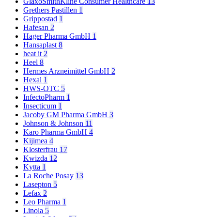
GlaxoSmithKline Consumer Healthcare
13
Grethers Pastillen
1
Grippostad
1
Hafesan
2
Hager Pharma GmbH
1
Hansaplast
8
heat it
2
Heel
8
Hermes Arzneimittel GmbH
2
Hexal
1
HWS-OTC
5
InfectoPharm
1
Insecticum
1
Jacoby GM Pharma GmbH
3
Johnson & Johnson
11
Karo Pharma GmbH
4
Kijimea
4
Klosterfrau
17
Kwizda
12
Kytta
1
La Roche Posay
13
Lasepton
5
Lefax
2
Leo Pharma
1
Linola
5