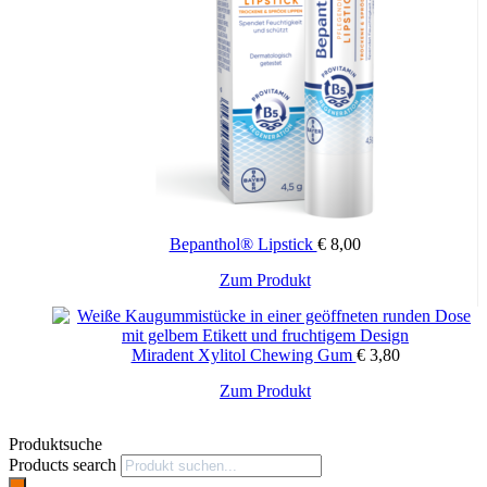
Bepanthol® Lipstick
€
8,00
Zum Produkt
Miradent Xylitol Chewing Gum
€
3,80
Zum Produkt
Produktsuche
Products search