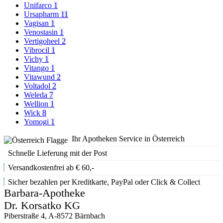
Unifarco
1
Ursapharm
11
Vagisan
1
Venostasin
1
Vertigoheel
2
Vibrocil
1
Vichy
1
Vitango
1
Vitawund
2
Voltadol
2
Weleda
7
Wellion
1
Wick
8
Yomogi
1
Ihr Apotheken Service in Österreich
Schnelle Lieferung mit der Post
Versandkostenfrei ab € 60,-
Sicher bezahlen per Kreditkarte, PayPal oder Click & Collect
Barbara-Apotheke
Dr. Korsatko KG
Piberstraße 4, A-8572 Bärnbach