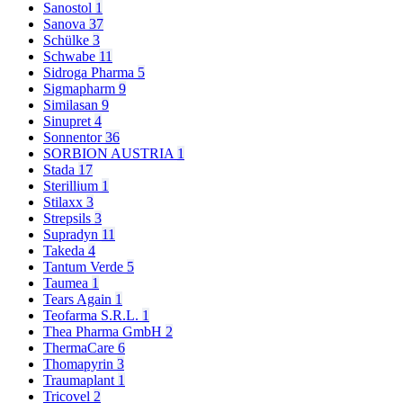
Sanostol
1
Sanova
37
Schülke
3
Schwabe
11
Sidroga Pharma
5
Sigmapharm
9
Similasan
9
Sinupret
4
Sonnentor
36
SORBION AUSTRIA
1
Stada
17
Sterillium
1
Stilaxx
3
Strepsils
3
Supradyn
11
Takeda
4
Tantum Verde
5
Taumea
1
Tears Again
1
Teofarma S.R.L.
1
Thea Pharma GmbH
2
ThermaCare
6
Thomapyrin
3
Traumaplant
1
Tricovel
2