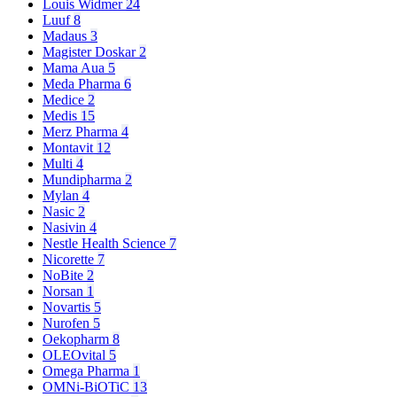
Louis Widmer
24
Luuf
8
Madaus
3
Magister Doskar
2
Mama Aua
5
Meda Pharma
6
Medice
2
Medis
15
Merz Pharma
4
Montavit
12
Multi
4
Mundipharma
2
Mylan
4
Nasic
2
Nasivin
4
Nestle Health Science
7
Nicorette
7
NoBite
2
Norsan
1
Novartis
5
Nurofen
5
Oekopharm
8
OLEOvital
5
Omega Pharma
1
OMNi-BiOTiC
13