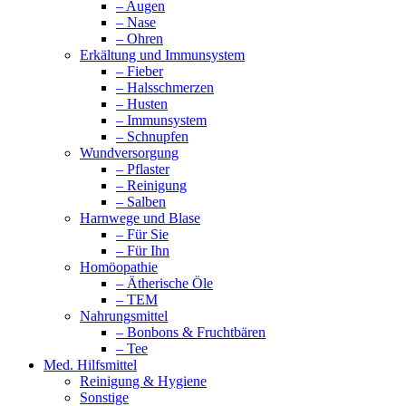
– Augen
– Nase
– Ohren
Erkältung und Immunsystem
– Fieber
– Halsschmerzen
– Husten
– Immunsystem
– Schnupfen
Wundversorgung
– Pflaster
– Reinigung
– Salben
Harnwege und Blase
– Für Sie
– Für Ihn
Homöopathie
– Ätherische Öle
– TEM
Nahrungsmittel
– Bonbons & Fruchtbären
– Tee
Med. Hilfsmittel
Reinigung & Hygiene
Sonstige