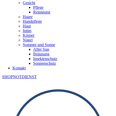
Gesicht
Pflege
Reinigung
Haare
Handpflege
Haut
Intim
Körper
Nägel
Sommer und Sonne
After Sun
Bräunung
Insektenschutz
Sonnenschutz
Kontakt
SHOP
NOTDIENST