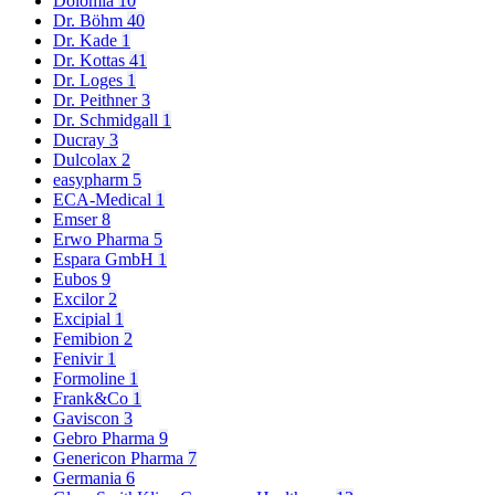
Dolomia
10
Dr. Böhm
40
Dr. Kade
1
Dr. Kottas
41
Dr. Loges
1
Dr. Peithner
3
Dr. Schmidgall
1
Ducray
3
Dulcolax
2
easypharm
5
ECA-Medical
1
Emser
8
Erwo Pharma
5
Espara GmbH
1
Eubos
9
Excilor
2
Excipial
1
Femibion
2
Fenivir
1
Formoline
1
Frank&Co
1
Gaviscon
3
Gebro Pharma
9
Genericon Pharma
7
Germania
6