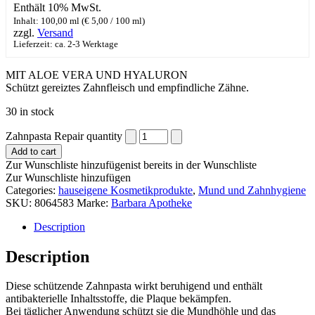
Enthält 10% MwSt.
Inhalt: 100,00 ml (
€
5,00
/ 100 ml)
zzgl.
Versand
Lieferzeit: ca. 2-3 Werktage
MIT ALOE VERA UND HYALURON
​Schützt gereiztes Zahnfleisch und empfindliche Zähne.
30 in stock
Zahnpasta Repair quantity
Add to cart
Zur Wunschliste hinzufügen
ist bereits in der Wunschliste
Zur Wunschliste hinzufügen
Categories:
hauseigene Kosmetikprodukte
,
Mund und Zahnhygiene
SKU:
8064583
Marke:
Barbara Apotheke
Description
Description
​Diese schützende Zahnpasta wirkt beruhigend und enthält
antibakterielle Inhaltsstoffe, die Plaque bekämpfen.
Bei täglicher Anwendung schützt sie die Mundhöhle und das