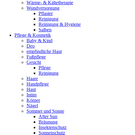
Wärme- & Kältetherapie
Wundversorgung
Pflaster
Reinigung
Reinigung & Hygiene
Salben
Pflege & Kosmetik
Baby & Kind
Deo
empfindliche Haut
Fußpflege
Gesicht
Pflege
Reinigung
Haare
Handpflege
Haut
Intim
Körper
Nägel
Sommer und Sonne
After Sun
Bräunung
Insektenschutz
Sonnenschutz