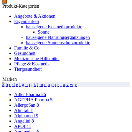
Produkt-Kategorien
Angebote & Aktionen
Eigenmarken
hauseigene Kosmetikprodukte
Sonne
hauseigene Nahrungsergänzungen
hauseigene Sonnenschutzprodukte
Familie & Co
Gesundheit
Medizinische Hilfsmittel
Pflege & Kosmetik
Tiergesundheit
Marken
a
b
c
d
e
f
g
h
i
j
k
l
m
n
o
p
r
s
t
u
v
w
y
Adler Pharma
26
AGEPHA Pharma
5
AllergoSan
8
Almirall
1
Alpinamed
9
Angelini
8
APOfit
1
Apomedica
6