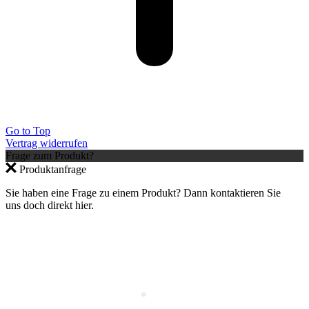
Go to Top
Vertrag widerrufen
Frage zum Produkt?
Jetzt anmelden und 10 % auf den ersten
Produktanfrage
Einkauf sparen – nur gültig im Webshop.
Sie haben eine Frage zu einem Produkt? Dann kontaktieren Sie
×
uns doch direkt hier.