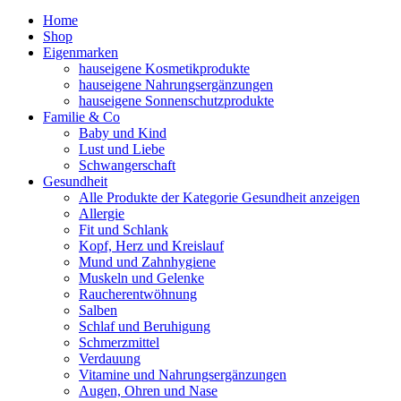
Home
Shop
Eigenmarken
hauseigene Kosmetikprodukte
hauseigene Nahrungsergänzungen
hauseigene Sonnenschutzprodukte
Familie & Co
Baby und Kind
Lust und Liebe
Schwangerschaft
Gesundheit
Alle Produkte der Kategorie Gesundheit anzeigen
Allergie
Fit und Schlank
Kopf, Herz und Kreislauf
Mund und Zahnhygiene
Muskeln und Gelenke
Raucherentwöhnung
Salben
Schlaf und Beruhigung
Schmerzmittel
Verdauung
Vitamine und Nahrungsergänzungen
Augen, Ohren und Nase