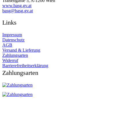
Traisengasse 5, A-1200 Wien
www.basg.gv.at
ta.vg.gsab@gsab
Links
Impressum
Datenschutz
AGB
Versand & Lieferung
Zahlungsarten
Widerruf
Barrierefreiheitserklärung
Zahlungsarten