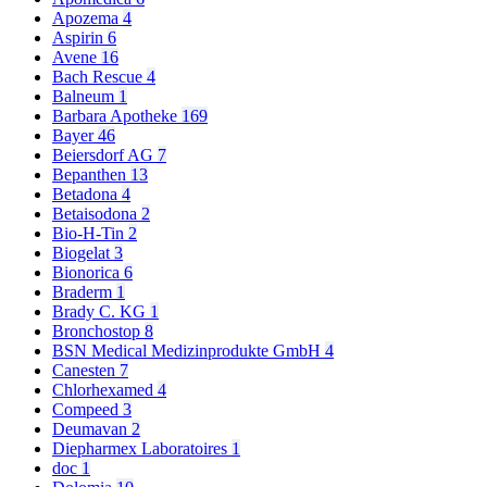
Apozema
4
Aspirin
6
Avene
16
Bach Rescue
4
Balneum
1
Barbara Apotheke
169
Bayer
46
Beiersdorf AG
7
Bepanthen
13
Betadona
4
Betaisodona
2
Bio-H-Tin
2
Biogelat
3
Bionorica
6
Braderm
1
Brady C. KG
1
Bronchostop
8
BSN Medical Medizinprodukte GmbH
4
Canesten
7
Chlorhexamed
4
Compeed
3
Deumavan
2
Diepharmex Laboratoires
1
doc
1