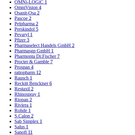
OMNi-LOGiC
1
OmniVision
4
Osanit-Osa
2
Pascoe
2
Pelpharma
2
Perskindol
5
Pevaryl
1
Pfizer
3
Pharmaselect Handels GmbH
2
Pharmasgp GmbH
1
Pharmonta Dr.Fischer
7
Procter & Gamble
7
Prospan
4
ratiopharm
12
Rausch
1
Reckitt Benckiser
6
Restaxil
2
Rhinospray
1
Riopan
2
Riviera
1
Rohde
1
S.Calon
2
Sab Simplex
1
Salus
1
Sanofi
11