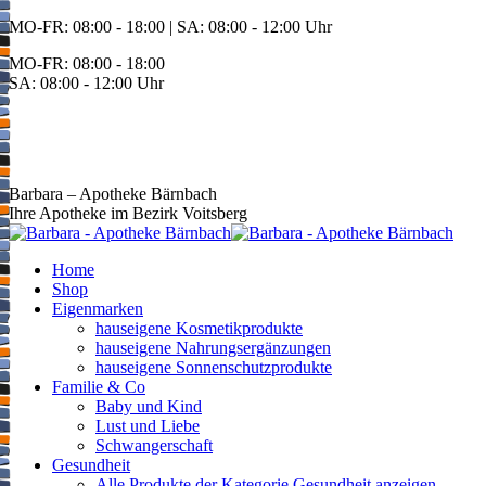
Zum
MO-FR: 08:00 - 18:00 | SA: 08:00 - 12:00 Uhr
Inhalt
MO-FR: 08:00 - 18:00
springen
SA: 08:00 - 12:00 Uhr
BEREITSCHAFT
+43 3142 62553
Barbara – Apotheke Bärnbach
Ihre Apotheke im Bezirk Voitsberg
Home
Shop
Eigenmarken
hauseigene Kosmetikprodukte
hauseigene Nahrungsergänzungen
hauseigene Sonnenschutzprodukte
Familie & Co
Baby und Kind
Lust und Liebe
Schwangerschaft
Gesundheit
Alle Produkte der Kategorie Gesundheit anzeigen