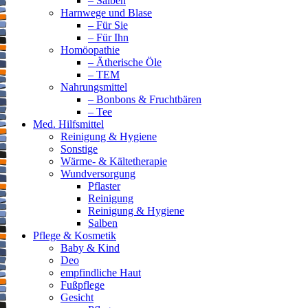
– Salben
Harnwege und Blase
– Für Sie
– Für Ihn
Homöopathie
– Ätherische Öle
– TEM
Nahrungsmittel
– Bonbons & Fruchtbären
– Tee
Med. Hilfsmittel
Reinigung & Hygiene
Sonstige
Wärme- & Kältetherapie
Wundversorgung
Pflaster
Reinigung
Reinigung & Hygiene
Salben
Pflege & Kosmetik
Baby & Kind
Deo
empfindliche Haut
Fußpflege
Gesicht