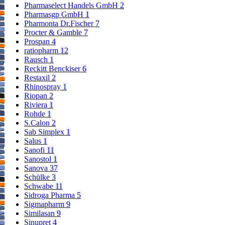
Pharmaselect Handels GmbH
2
Pharmasgp GmbH
1
Pharmonta Dr.Fischer
7
Procter & Gamble
7
Prospan
4
ratiopharm
12
Rausch
1
Reckitt Benckiser
6
Restaxil
2
Rhinospray
1
Riopan
2
Riviera
1
Rohde
1
S.Calon
2
Sab Simplex
1
Salus
1
Sanofi
11
Sanostol
1
Sanova
37
Schülke
3
Schwabe
11
Sidroga Pharma
5
Sigmapharm
9
Similasan
9
Sinupret
4