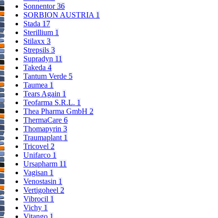
Sonnentor
36
SORBION AUSTRIA
1
Stada
17
Sterillium
1
Stilaxx
3
Strepsils
3
Supradyn
11
Takeda
4
Tantum Verde
5
Taumea
1
Tears Again
1
Teofarma S.R.L.
1
Thea Pharma GmbH
2
ThermaCare
6
Thomapyrin
3
Traumaplant
1
Tricovel
2
Unifarco
1
Ursapharm
11
Vagisan
1
Venostasin
1
Vertigoheel
2
Vibrocil
1
Vichy
1
Vitango
1