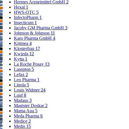
Hermes Arzneimittel GmbH
2
Hexal
1
HWS-OTC
5
InfectoPharm
1
Insecticum
1
Jacoby GM Pharma GmbH
3
Johnson & Johnson
11
Karo Pharma GmbH
4
Kijimea
4
Klosterfrau
17
Kwizda
12
Kytta
1
La Roche Posay
13
Lasepton
5
Lefax
2
Leo Pharma
1
Linola
5
Louis Widmer
24
Luuf
8
Madaus
3
Magister Doskar
2
Mama Aua
5
Meda Pharma
6
Medice
2
Medis
15