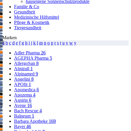
hauseigene Sonnenschutzprodukte
page
Familie & Co
Gesundheit
Medizinische Hilfsmittel
Pflege & Kosmetik
Tiergesundheit
Marken
a
b
c
d
e
f
g
h
i
j
k
l
m
n
o
p
r
s
t
u
v
w
y
Adler Pharma
26
AGEPHA Pharma
5
AllergoSan
8
Almirall
1
Alpinamed
9
Angelini
8
APOfit
1
Apomedica
6
Apozema
4
Aspirin
6
Avene
16
Bach Rescue
4
Balneum
1
Barbara Apotheke
169
Bayer
46