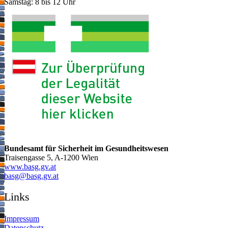
Samstag: 8 bis 12 Uhr
Bundesamt für Sicherheit im Gesundheitswesen
Traisengasse 5, A-1200 Wien
www.basg.gv.at
ta.vg.gsab@gsab
Links
Impressum
Datenschutz