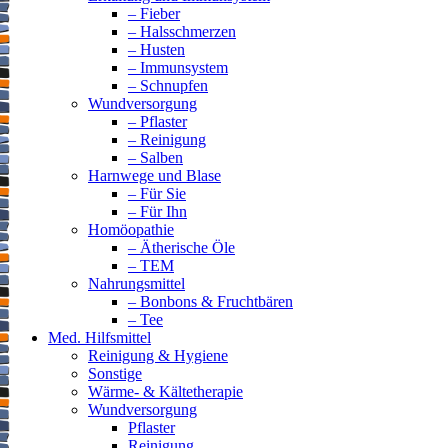
– Fieber
– Halsschmerzen
– Husten
– Immunsystem
– Schnupfen
Wundversorgung
– Pflaster
– Reinigung
– Salben
Harnwege und Blase
– Für Sie
– Für Ihn
Homöopathie
– Ätherische Öle
– TEM
Nahrungsmittel
– Bonbons & Fruchtbären
– Tee
Med. Hilfsmittel
Reinigung & Hygiene
Sonstige
Wärme- & Kältetherapie
Wundversorgung
Pflaster
Reinigung