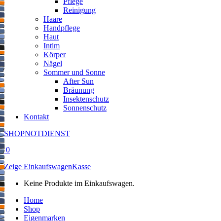
Pflege
Reinigung
Haare
Handpflege
Haut
Intim
Körper
Nägel
Sommer und Sonne
After Sun
Bräunung
Insektenschutz
Sonnenschutz
Kontakt
SHOP
NOTDIENST
0
Zeige Einkaufswagen
Kasse
Keine Produkte im Einkaufswagen.
Home
Shop
Eigenmarken