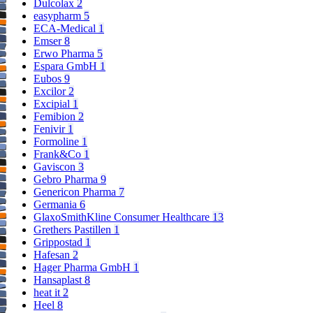
Dulcolax
2
easypharm
5
ECA-Medical
1
Emser
8
Erwo Pharma
5
Espara GmbH
1
Eubos
9
Excilor
2
Excipial
1
Femibion
2
Fenivir
1
Formoline
1
Frank&Co
1
Gaviscon
3
Gebro Pharma
9
Genericon Pharma
7
Germania
6
GlaxoSmithKline Consumer Healthcare
13
Grethers Pastillen
1
Grippostad
1
Hafesan
2
Hager Pharma GmbH
1
Hansaplast
8
heat it
2
Heel
8