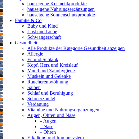
hauseigene Kosmetikprodukte
hauseigene Nahrungsergänzungen
hauseigene Sonnenschutzprodukte
Familie & Co
Baby und Kind
Lust und Liebe
Schwangerschaft
Gesundheit
Alle Produkte der Kategorie Gesundheit anzeigen
Allergie
Fit und Schlank
Kopf, Herz und Kreislauf
Mund und Zahnhygiene
Muskeln und Gelenke
Raucherentwöhnung
Salben
Schlaf und Beruhigung
Schmerzmittel
Verdauung
Vitamine und Nahrungsergänzungen
Augen, Ohren und Nase
– Augen
– Nase
– Ohren
Erkältung und Immunsystem