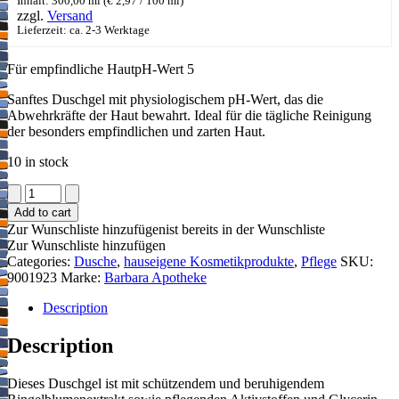
Inhalt: 300,00 ml (
€
2,97
/ 100 ml)
zzgl.
Versand
Lieferzeit: ca. 2-3 Werktage
Für empfindliche HautpH-Wert 5
​Sanftes Duschgel mit physiologischem pH-Wert, das die
Abwehrkräfte der Haut bewahrt. Ideal für die tägliche Reinigung
der besonders empfindlichen und zarten Haut.
10 in stock
Duschgel
mit
Add to cart
Ringelblumenextrakt
Zur Wunschliste hinzufügen
ist bereits in der Wunschliste
quantity
Zur Wunschliste hinzufügen
Categories:
Dusche
,
hauseigene Kosmetikprodukte
,
Pflege
SKU:
9001923
Marke:
Barbara Apotheke
Description
Description
​Dieses Duschgel ist mit schützendem und beruhigendem