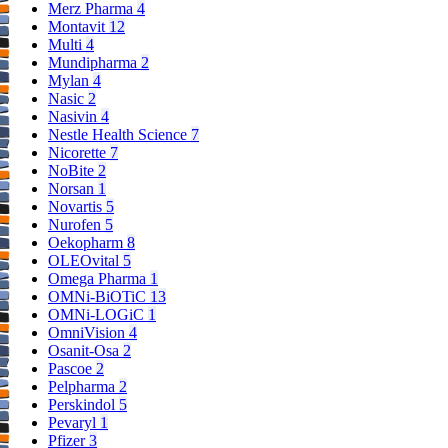
Merz Pharma
4
Montavit
12
Multi
4
Mundipharma
2
Mylan
4
Nasic
2
Nasivin
4
Nestle Health Science
7
Nicorette
7
NoBite
2
Norsan
1
Novartis
5
Nurofen
5
Oekopharm
8
OLEOvital
5
Omega Pharma
1
OMNi-BiOTiC
13
OMNi-LOGiC
1
OmniVision
4
Osanit-Osa
2
Pascoe
2
Pelpharma
2
Perskindol
5
Pevaryl
1
Pfizer
3