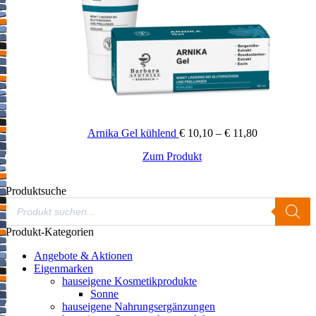
Arnika Gel kühlend
€
10,10
–
€
11,80
Zum Produkt
This
product
has
Produktsuche
multiple
Products
variants.
search
The
Produkt-Kategorien
options
may
Angebote & Aktionen
be
Eigenmarken
chosen
hauseigene Kosmetikprodukte
on
Sonne
the
hauseigene Nahrungsergänzungen
product