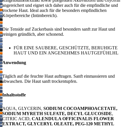
Ringelblumenextrakt sowie pflegenden Aktivstoffen und Glycerin
angereichert und eignet sich daher auch für die empfindliche und
trockene Haut. Ideal auch für die besonders empfindlichen
Körperbereiche (Intimbereich).
Die Tenside auf Zuckerbasis sind besonders sanft zur Haut und
reinigen gründlich, aber schonend.
FÜR EINE SAUBERE, GESCHÜTZTE, BERUHIGTE
HAUT UND EIN ANGENEHMES HAUTGEFÜHLHL
Anwendung
​Täglich auf die feuchte Haut auftragen. Sanft einmassieren und
abwaschen. Die Haut sanft trockentupfen.
Inhaltsstoffe
​AQUA, GLYCERIN,
SODIUM COCOAMPHOACETATE,
SODIUM MYRETH SULFATE, DECYL GLUCOSIDE
,
CITRIC ACID,
CALENDULA OFFICINALIS FLOWER
EXTRACT, GLYCERYL OLEATE, PEG-120 METHYL