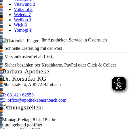
Vitawund
2
Voltadol
2
Weleda
7
Wellion
1
Wick
8
Yomogi
1
Ihr Apotheken Service in Österreich
Schnelle Lieferung mit der Post
Versandkostenfrei ab € 60,-
Sicher bezahlen per Kreditkarte, PayPal oder Click & Collect
Barbara-Apotheke
Dr. Korsatko KG
Piberstraße 4, A-8572 Bärnbach
T: 03142 / 62553
E:
moc.hcabnreabekehtopa@eciffo
Öffnungszeiten:
Montag-Freitag: 8 bis 18 Uhr
durchgehend geöffnet