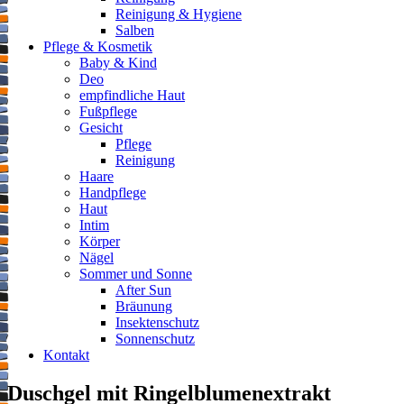
Reinigung & Hygiene
Salben
Pflege & Kosmetik
Baby & Kind
Deo
empfindliche Haut
Fußpflege
Gesicht
Pflege
Reinigung
Haare
Handpflege
Haut
Intim
Körper
Nägel
Sommer und Sonne
After Sun
Bräunung
Insektenschutz
Sonnenschutz
Kontakt
Duschgel mit Ringelblumenextrakt