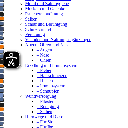
Mund und Zahnhygiene
Muskeln und Gelenke
Raucherentwöhnung
Salben
Schlaf und Beruhigung
Schmerzmittel
Verdauung
Vitamine und Nahrungsergänzungen
Augen, Ohren und Nase
– Augen
– Nase
– Ohren
Erkältung und Immunsystem
– Fieber
– Halsschmerzen
– Husten
– Immunsystem
– Schnupfen
Wundversorgung
– Pflaster
– Reinigung
– Salben
Harnwege und Blase
– Für Sie
– Für Ihn