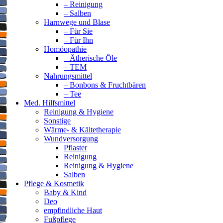
– Reinigung
– Salben
Harnwege und Blase
– Für Sie
– Für Ihn
Homöopathie
– Ätherische Öle
– TEM
Nahrungsmittel
– Bonbons & Fruchtbären
– Tee
Med. Hilfsmittel
Reinigung & Hygiene
Sonstige
Wärme- & Kältetherapie
Wundversorgung
Pflaster
Reinigung
Reinigung & Hygiene
Salben
Pflege & Kosmetik
Baby & Kind
Deo
empfindliche Haut
Fußpflege