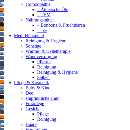
Homöopathie
– Ätherische Öle
– TEM
Nahrungsmittel
– Bonbons & Fruchtbären
– Tee
Med. Hilfsmittel
Reinigung & Hygiene
Sonstige
Wärme- & Kältetherapie
Wundversorgung
Pflaster
Reinigung
Reinigung & Hygiene
Salben
Pflege & Kosmetik
Baby & Kind
Deo
empfindliche Haut
Fußpflege
Gesicht
Pflege
Reinigung
Haare
Handpflege