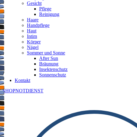
Gesicht
Pflege
Reinigung
Haare
Handpflege
Haut
Intim
Körper
Nägel
Sommer und Sonne
After Sun
Bräunung
Insektenschutz
Sonnenschutz
Kontakt
SHOP
NOTDIENST