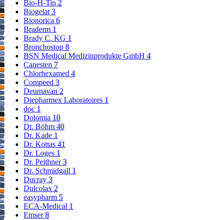
Bio-H-Tin
2
Biogelat
3
Bionorica
6
Braderm
1
Brady C. KG
1
Bronchostop
8
BSN Medical Medizinprodukte GmbH
4
Canesten
7
Chlorhexamed
4
Compeed
3
Deumavan
2
Diepharmex Laboratoires
1
doc
1
Dolomia
10
Dr. Böhm
40
Dr. Kade
1
Dr. Kottas
41
Dr. Loges
1
Dr. Peithner
3
Dr. Schmidgall
1
Ducray
3
Dulcolax
2
easypharm
5
ECA-Medical
1
Emser
8