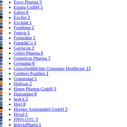
Erwo Pharma
5
Espara GmbH
1
Eubos
9
Excilor
2
Excipial
1
Femibion
2
Fenivir
1
Formoline
1
Frank&Co
1
Gaviscon
3
Gebro Pharma
9
Genericon Pharma
7
Germania
6
GlaxoSmithKline Consumer Healthcare
13
Grethers Pastillen
1
Grippostad
1
Hafesan
2
Hager Pharma GmbH
1
Hansaplast
8
heat it
2
Heel
8
Hermes Arzneimittel GmbH
2
Hexal
1
HWS-OTC
5
InfectoPharm
1