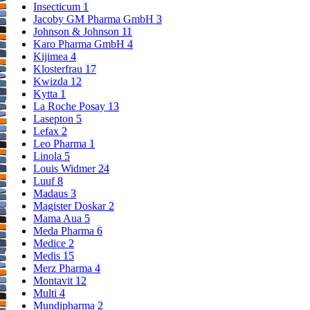
Insecticum
1
Jacoby GM Pharma GmbH
3
Johnson & Johnson
11
Karo Pharma GmbH
4
Kijimea
4
Klosterfrau
17
Kwizda
12
Kytta
1
La Roche Posay
13
Lasepton
5
Lefax
2
Leo Pharma
1
Linola
5
Louis Widmer
24
Luuf
8
Madaus
3
Magister Doskar
2
Mama Aua
5
Meda Pharma
6
Medice
2
Medis
15
Merz Pharma
4
Montavit
12
Multi
4
Mundipharma
2