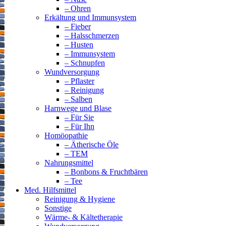
– Ohren
Erkältung und Immunsystem
– Fieber
– Halsschmerzen
– Husten
– Immunsystem
– Schnupfen
Wundversorgung
– Pflaster
– Reinigung
– Salben
Harnwege und Blase
– Für Sie
– Für Ihn
Homöopathie
– Ätherische Öle
– TEM
Nahrungsmittel
– Bonbons & Fruchtbären
– Tee
Med. Hilfsmittel
Reinigung & Hygiene
Sonstige
Wärme- & Kältetherapie