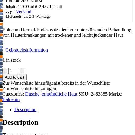
Enthält 20% MwSt.
Inhalt: 400,00 ml (
€
2,43
/ 100 ml)
zzgl.
Versand
Lieferzeit: ca. 2-3 Werktage
Balneum Hermal-Badezusatz dient zur unterstützenden Behandlung
von Hauterkrankungen mit trockener und leicht juckender Haut
Gebrauchsinformation
1 in stock
Balneum
Hermal-
Add to cart
Badezusatz
Zur Wunschliste hinzufügen
ist bereits in der Wunschliste
quantity
Zur Wunschliste hinzufügen
Categories:
Dusche
,
empfindliche Haut
SKU:
2463885
Marke:
Balneum
Description
Description