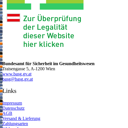
Bundesamt für Sicherheit im Gesundheitswesen
Traisengasse 5, A-1200 Wien
www.basg.gv.at
ta.vg.gsab@gsab
Links
Impressum
Datenschutz
AGB
Versand & Lieferung
Zahlungsarten