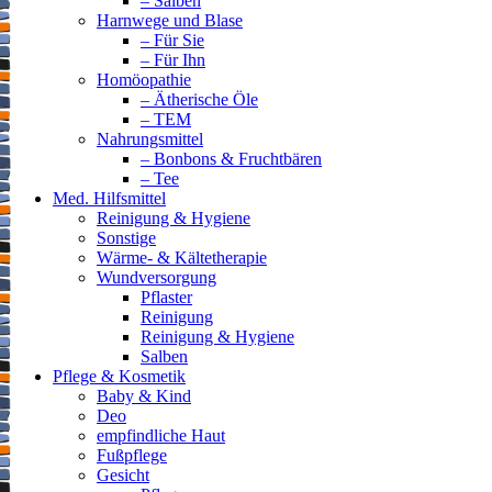
– Salben
Harnwege und Blase
– Für Sie
– Für Ihn
Homöopathie
– Ätherische Öle
– TEM
Nahrungsmittel
– Bonbons & Fruchtbären
– Tee
Med. Hilfsmittel
Reinigung & Hygiene
Sonstige
Wärme- & Kältetherapie
Wundversorgung
Pflaster
Reinigung
Reinigung & Hygiene
Salben
Pflege & Kosmetik
Baby & Kind
Deo
empfindliche Haut
Fußpflege
Gesicht