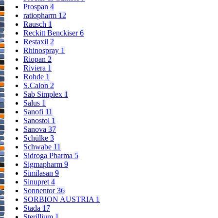
Prospan
4
ratiopharm
12
Rausch
1
Reckitt Benckiser
6
Restaxil
2
Rhinospray
1
Riopan
2
Riviera
1
Rohde
1
S.Calon
2
Sab Simplex
1
Salus
1
Sanofi
11
Sanostol
1
Sanova
37
Schülke
3
Schwabe
11
Sidroga Pharma
5
Sigmapharm
9
Similasan
9
Sinupret
4
Sonnentor
36
SORBION AUSTRIA
1
Stada
17
Sterillium
1