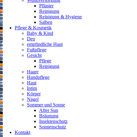
Wundversorgung
Pflaster
Reinigung
Reinigung & Hygiene
Salben
Pflege & Kosmetik
Baby & Kind
Deo
empfindliche Haut
Fußpflege
Gesicht
Pflege
Reinigung
Haare
Handpflege
Haut
Intim
Körper
Nägel
Sommer und Sonne
After Sun
Bräunung
Insektenschutz
Sonnenschutz
Kontakt