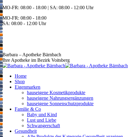
Zum
MO-FR: 08:00 - 18:00 | SA: 08:00 - 12:00 Uhr
Inhalt
MO-FR: 08:00 - 18:00
springen
SA: 08:00 - 12:00 Uhr
BEREITSCHAFT
+43 3142 62553
Barbara – Apotheke Bärnbach
Ihre Apotheke im Bezirk Voitsberg
Home
Shop
Eigenmarken
hauseigene Kosmetikprodukte
hauseigene Nahrungsergänzungen
hauseigene Sonnenschutzprodukte
Familie & Co
Baby und Kind
Lust und Liebe
Schwangerschaft
Gesundheit
Alle Produkte der Kategorie Gesundheit anzeigen