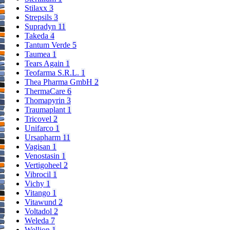
Stilaxx
3
Strepsils
3
Supradyn
11
Takeda
4
Tantum Verde
5
Taumea
1
Tears Again
1
Teofarma S.R.L.
1
Thea Pharma GmbH
2
ThermaCare
6
Thomapyrin
3
Traumaplant
1
Tricovel
2
Unifarco
1
Ursapharm
11
Vagisan
1
Venostasin
1
Vertigoheel
2
Vibrocil
1
Vichy
1
Vitango
1
Vitawund
2
Voltadol
2
Weleda
7
Wellion
1