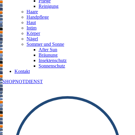
Pflege
Reinigung
Haare
Handpflege
Haut
Intim
Körper
Nägel
Sommer und Sonne
After Sun
Bräunung
Insektenschutz
Sonnenschutz
Kontakt
SHOP
NOTDIENST