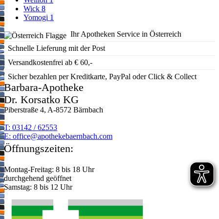
Wick
8
Yomogi
1
Ihr Apotheken Service in Österreich
Schnelle Lieferung mit der Post
Versandkostenfrei ab € 60,-
Sicher bezahlen per Kreditkarte, PayPal oder Click & Collect
Barbara-Apotheke
Dr. Korsatko KG
Piberstraße 4, A-8572 Bärnbach
T: 03142 / 62553
E:
moc.hcabnreabekehtopa@eciffo
Öffnungszeiten:
Montag-Freitag: 8 bis 18 Uhr
durchgehend geöffnet
Samstag: 8 bis 12 Uhr