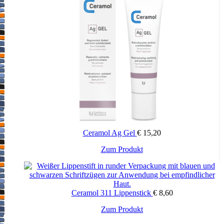
Es besteht erhöhte Rutschgefahr durch den Ölfilm auf der Haut und
den Ölfilm in Wannen und Duschen. Die Badewanne, Duschtasse,
gegebenenfalls auch die Kinderbadewanne, ist nach jedem Bad
sofort mit einem herkömmlichen Haushaltsspülmittel zu reinigen
und danach mit heißem Wasser auszuspülen.
Nach dem Baden oder Duschen ist die Haut nur leicht mit einem
Handtuch abzutupfen. Starkes Abtrocknen und Abrubbeln
vermindern die Wirkung der Behandlung.
Bei Fortbestand der Beschwerden, oder wenn der erwartete Erfolg
durch die Anwendung nicht eintritt, ist ehestens eine ärztliche
Beratung erforderlich.
Bitte bewahren Sie Ihre Arzneimittel für Kinder unerreichbar auf.
Ceramol Ag Gel
€
15,20
Was müssen Sie beachten, wenn Sie gleichzeitig
Zum Produkt
andere Mittel anwenden?
Der zusätzliche Gebrauch von Seifen oder Syndets (seifenfreie
Hautreinigungsmitt) hebt die Wirkung von Balneum Hermal-
Ceramol 311 Lippenstick
€
8,60
Badezusatz auf.
Zum Produkt
Wie und wie oft sollen Sie Balneum Hermal-