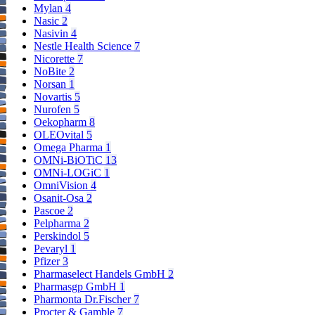
Mylan
4
Nasic
2
Nasivin
4
Nestle Health Science
7
Nicorette
7
NoBite
2
Norsan
1
Novartis
5
Nurofen
5
Oekopharm
8
OLEOvital
5
Omega Pharma
1
OMNi-BiOTiC
13
OMNi-LOGiC
1
OmniVision
4
Osanit-Osa
2
Pascoe
2
Pelpharma
2
Perskindol
5
Pevaryl
1
Pfizer
3
Pharmaselect Handels GmbH
2
Pharmasgp GmbH
1
Pharmonta Dr.Fischer
7
Procter & Gamble
7