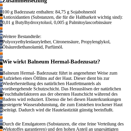
Zusammensetzung
100 g Badezusatz enthalten: 84,75 g Sojabohnenöl
Antioxidantien (Substanzen, die für die Haltbarkeit wichtig sind):
0,01 g Butylhydroxytoluol, 0,005 g Palmitoylascorbinsäure
Weitere Bestandteile:
Polyoxyethylenlaurylether, Citronensäure, Propylenglykol,
Ölsäurediethanolamid, Parfümöl.
Wie wirkt Balneum Hermal-Badezusatz?
Balneum Hermal- Badezusatz führt in angenehmer Weise zum
Aufziehen eines Ölfilms auf der Haut. Dieser dient bis zur
Wiederherstellung des natürlichen Hautfettmantels als
vorübergehende Schutzschicht. Das Herauslösen der natürlichen
Feuchthaltefaktoren aus der obersten Hautschicht während des
Badens wird reduziert. Ebenso die bei diesen Hauterkrankungen
gesteigerte Wasserabdunstung, die zum Entstehen trockener Haut
beiträgt. Dadurch wird die Hautelastizität günstig beeinflußt.
Durch die Emulgatoren (Substanzen, die eine feine Verteilung des
Wirkstoffes garantieren) und den hohen Anteil an ungesättigten