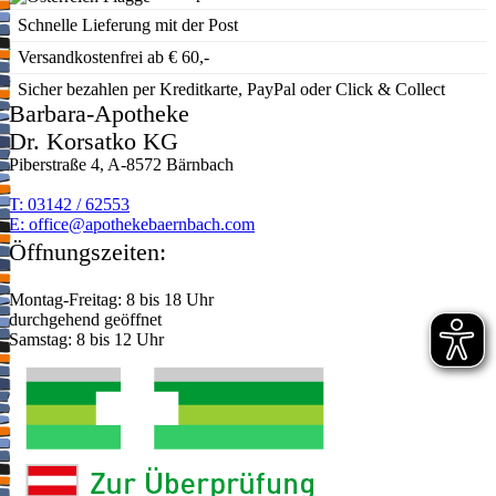
Schnelle Lieferung mit der Post
Versandkostenfrei ab € 60,-
Sicher bezahlen per Kreditkarte, PayPal oder Click & Collect
Barbara-Apotheke
Dr. Korsatko KG
Piberstraße 4, A-8572 Bärnbach
T: 03142 / 62553
E:
moc.hcabnreabekehtopa@eciffo
Öffnungszeiten:
Montag-Freitag: 8 bis 18 Uhr
durchgehend geöffnet
Samstag: 8 bis 12 Uhr