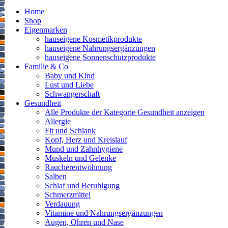
Home
Shop
Eigenmarken
hauseigene Kosmetikprodukte
hauseigene Nahrungsergänzungen
hauseigene Sonnenschutzprodukte
Familie & Co
Baby und Kind
Lust und Liebe
Schwangerschaft
Gesundheit
Alle Produkte der Kategorie Gesundheit anzeigen
Allergie
Fit und Schlank
Kopf, Herz und Kreislauf
Mund und Zahnhygiene
Muskeln und Gelenke
Raucherentwöhnung
Salben
Schlaf und Beruhigung
Schmerzmittel
Verdauung
Vitamine und Nahrungsergänzungen
Augen, Ohren und Nase