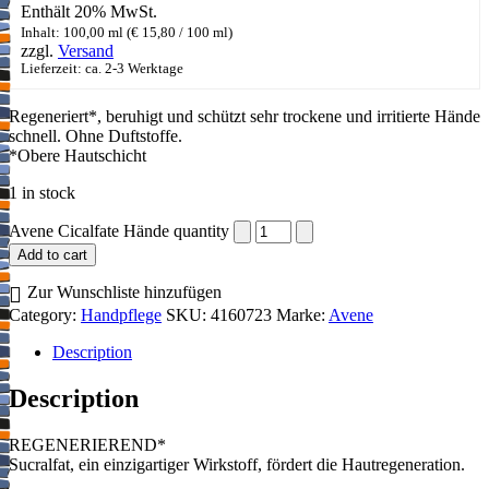
Enthält 20% MwSt.
Inhalt: 100,00 ml (
€
15,80
/ 100 ml)
zzgl.
Versand
Lieferzeit: ca. 2-3 Werktage
Regeneriert*, beruhigt und schützt sehr trockene und irritierte Hände
schnell. Ohne Duftstoffe.
*Obere Hautschicht
1 in stock
Avene Cicalfate Hände quantity
Add to cart
Zur Wunschliste hinzufügen
Category:
Handpflege
SKU:
4160723
Marke:
Avene
Description
Description
REGENERIEREND*
Sucralfat, ein einzigartiger Wirkstoff, fördert die Hautregeneration.