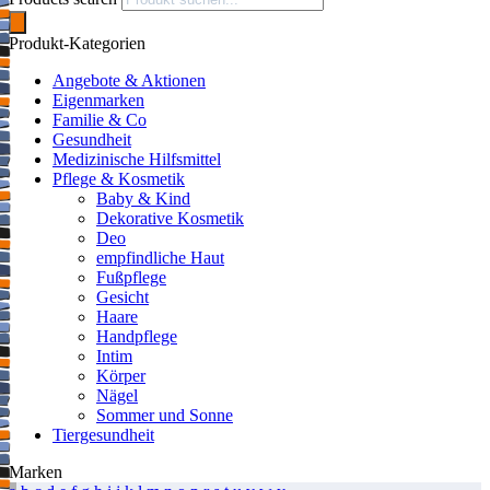
Produkt-Kategorien
Angebote & Aktionen
Eigenmarken
Familie & Co
Gesundheit
Medizinische Hilfsmittel
Pflege & Kosmetik
Baby & Kind
Dekorative Kosmetik
Deo
empfindliche Haut
Fußpflege
Gesicht
Haare
Handpflege
Intim
Körper
Nägel
Sommer und Sonne
Tiergesundheit
Marken