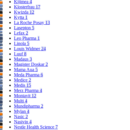
Kijimea
4
Klosterfrau
17
Kwizda
12
Kytta
1
La Roche Posay
13
Lasepton
5
Lefax
2
Leo Pharma
1
Linola
5
Louis Widmer
24
Luuf
8
Madaus
3
Magister Doskar
2
Mama Aua
5
Meda Pharma
6
Medice
2
Medis
15
Merz Pharma
4
Montavit
12
Multi
4
Mundipharma
2
Mylan
4
Nasic
2
Nasivin
4
Nestle Health Science
7