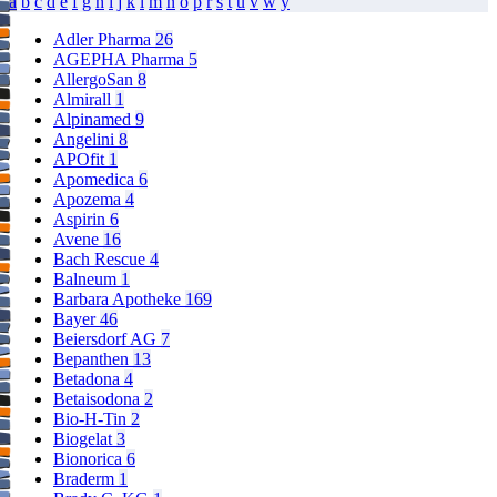
a
b
c
d
e
f
g
h
i
j
k
l
m
n
o
p
r
s
t
u
v
w
y
Adler Pharma
26
AGEPHA Pharma
5
AllergoSan
8
Almirall
1
Alpinamed
9
Angelini
8
APOfit
1
Apomedica
6
Apozema
4
Aspirin
6
Avene
16
Bach Rescue
4
Balneum
1
Barbara Apotheke
169
Bayer
46
Beiersdorf AG
7
Bepanthen
13
Betadona
4
Betaisodona
2
Bio-H-Tin
2
Biogelat
3
Bionorica
6
Braderm
1