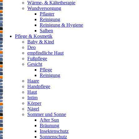
Wärme- & Kältetherapie
Wundversorgung
Pflaster
Reinigung
Reinigung & Hygiene
Salben
Pflege & Kosmetik
Baby & Kind
Deo
empfindliche Haut
Fußpflege
Gesicht
Pflege
Reinigung
Haare
Handpflege
Haut
Intim
Körper
Nägel
Sommer und Sonne
After Sun
Bräunung
Insektenschutz
Sonnenschutz