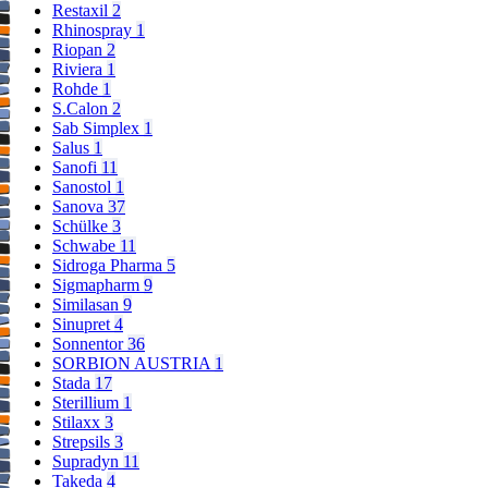
Restaxil
2
Rhinospray
1
Riopan
2
Riviera
1
Rohde
1
S.Calon
2
Sab Simplex
1
Salus
1
Sanofi
11
Sanostol
1
Sanova
37
Schülke
3
Schwabe
11
Sidroga Pharma
5
Sigmapharm
9
Similasan
9
Sinupret
4
Sonnentor
36
SORBION AUSTRIA
1
Stada
17
Sterillium
1
Stilaxx
3
Strepsils
3
Supradyn
11
Takeda
4