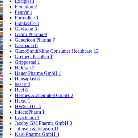
Excipial
1
Femibion
2
Fenivir
1
Formoline
1
Frank&Co
1
Gaviscon
3
Gebro Pharma
9
Genericon Pharma
7
Germania
6
GlaxoSmithKline Consumer Healthcare
13
Grethers Pastillen
1
Grippostad
1
Hafesan
2
Hager Pharma GmbH
1
Hansaplast
8
heat it
2
Heel
8
Hermes Arzneimittel GmbH
2
Hexal
1
HWS-OTC
5
InfectoPharm
1
Insecticum
1
Jacoby GM Pharma GmbH
3
Johnson & Johnson
11
Karo Pharma GmbH
4