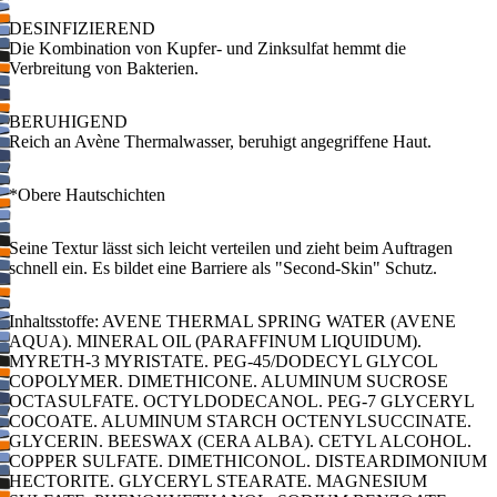
DESINFIZIEREND
Die Kombination von Kupfer- und Zinksulfat hemmt die
Verbreitung von Bakterien.
BERUHIGEND
Reich an Avène Thermalwasser, beruhigt angegriffene Haut.
*Obere Hautschichten
Seine Textur lässt sich leicht verteilen und zieht beim Auftragen
schnell ein. Es bildet eine Barriere als "Second-Skin" Schutz.
Inhaltsstoffe: AVENE THERMAL SPRING WATER (AVENE
AQUA). MINERAL OIL (PARAFFINUM LIQUIDUM).
MYRETH-3 MYRISTATE. PEG-45/DODECYL GLYCOL
COPOLYMER. DIMETHICONE. ALUMINUM SUCROSE
OCTASULFATE. OCTYLDODECANOL. PEG-7 GLYCERYL
COCOATE. ALUMINUM STARCH OCTENYLSUCCINATE.
GLYCERIN. BEESWAX (CERA ALBA). CETYL ALCOHOL.
COPPER SULFATE. DIMETHICONOL. DISTEARDIMONIUM
HECTORITE. GLYCERYL STEARATE. MAGNESIUM