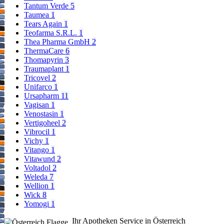
Tantum Verde
5
Taumea
1
Tears Again
1
Teofarma S.R.L.
1
Thea Pharma GmbH
2
ThermaCare
6
Thomapyrin
3
Traumaplant
1
Tricovel
2
Unifarco
1
Ursapharm
11
Vagisan
1
Venostasin
1
Vertigoheel
2
Vibrocil
1
Vichy
1
Vitango
1
Vitawund
2
Voltadol
2
Weleda
7
Wellion
1
Wick
8
Yomogi
1
Ihr Apotheken Service in Österreich