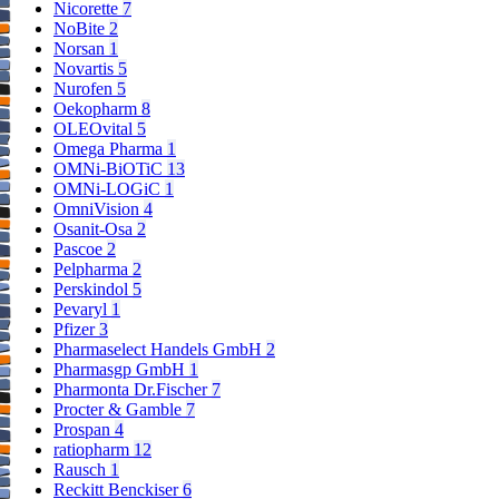
Nicorette
7
NoBite
2
Norsan
1
Novartis
5
Nurofen
5
Oekopharm
8
OLEOvital
5
Omega Pharma
1
OMNi-BiOTiC
13
OMNi-LOGiC
1
OmniVision
4
Osanit-Osa
2
Pascoe
2
Pelpharma
2
Perskindol
5
Pevaryl
1
Pfizer
3
Pharmaselect Handels GmbH
2
Pharmasgp GmbH
1
Pharmonta Dr.Fischer
7
Procter & Gamble
7
Prospan
4
ratiopharm
12
Rausch
1
Reckitt Benckiser
6