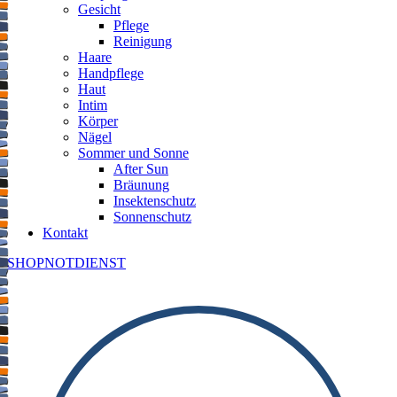
Gesicht
Pflege
Reinigung
Haare
Handpflege
Haut
Intim
Körper
Nägel
Sommer und Sonne
After Sun
Bräunung
Insektenschutz
Sonnenschutz
Kontakt
SHOP
NOTDIENST