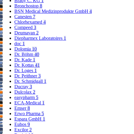
Brady C. KG
1
Bronchostop
8
BSN Medical Medizinprodukte GmbH
4
Canesten
7
Chlorhexamed
4
Compeed
3
Deumavan
2
Diepharmex Laboratoires
1
doc
1
Dolomia
10
Dr. Böhm
40
Dr. Kade
1
Dr. Kottas
41
Dr. Loges
1
Dr. Peithner
3
Dr. Schmidgall
1
Ducray
3
Dulcolax
2
easypharm
5
ECA-Medical
1
Emser
8
Erwo Pharma
5
Espara GmbH
1
Eubos
9
Excilor
2