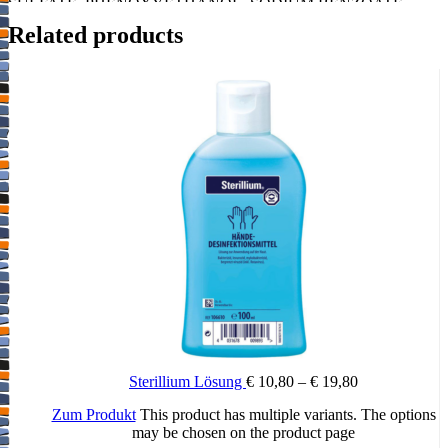
SULFATE. PHENOXYETHANOL. SODIUM BENZOATE.
WATER (AQUA). XANTHAN GUM. ZINC SULFATE.
Related products
Sterillium Lösung
€
10,80
–
€
19,80
Zum Produkt
This product has multiple variants. The options
may be chosen on the product page