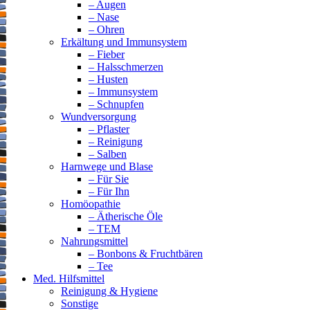
– Augen
– Nase
– Ohren
Erkältung und Immunsystem
– Fieber
– Halsschmerzen
– Husten
– Immunsystem
– Schnupfen
Wundversorgung
– Pflaster
– Reinigung
– Salben
Harnwege und Blase
– Für Sie
– Für Ihn
Homöopathie
– Ätherische Öle
– TEM
Nahrungsmittel
– Bonbons & Fruchtbären
– Tee
Med. Hilfsmittel
Reinigung & Hygiene
Sonstige