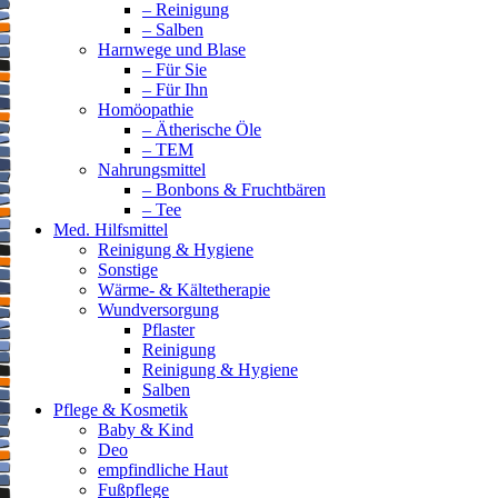
– Reinigung
– Salben
Harnwege und Blase
– Für Sie
– Für Ihn
Homöopathie
– Ätherische Öle
– TEM
Nahrungsmittel
– Bonbons & Fruchtbären
– Tee
Med. Hilfsmittel
Reinigung & Hygiene
Sonstige
Wärme- & Kältetherapie
Wundversorgung
Pflaster
Reinigung
Reinigung & Hygiene
Salben
Pflege & Kosmetik
Baby & Kind
Deo
empfindliche Haut
Fußpflege