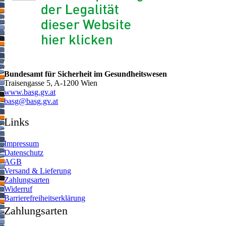
Bundesamt für Sicherheit im Gesundheitswesen
Traisengasse 5, A-1200 Wien
www.basg.gv.at
ta.vg.gsab@gsab
Links
Impressum
Datenschutz
AGB
Versand & Lieferung
Zahlungsarten
Widerruf
Barrierefreiheitserklärung
Zahlungsarten