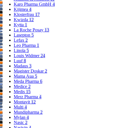
Karo Pharma GmbH
4
Kijimea
4
Klosterfrau
17
Kwizda
12
Kytta
1
La Roche Posay
13
Lasepton
5
Lefax
2
Leo Pharma
1
Linola
5
Louis Widmer
24
Luuf
8
Madaus
3
Magister Doskar
2
Mama Aua
5
Meda Pharma
6
Medice
2
Medis
15
Merz Pharma
4
Montavit
12
Multi
4
Mundipharma
2
Mylan
4
Nasic
2
Nasivin
4