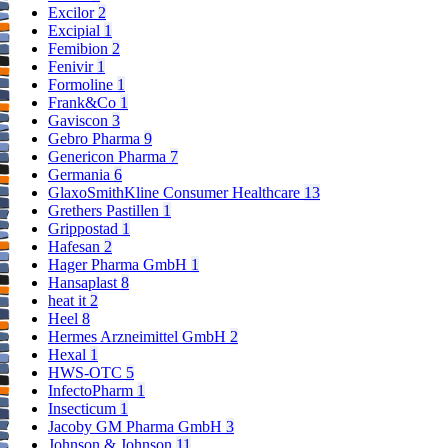
Excilor
2
Excipial
1
Femibion
2
Fenivir
1
Formoline
1
Frank&Co
1
Gaviscon
3
Gebro Pharma
9
Genericon Pharma
7
Germania
6
GlaxoSmithKline Consumer Healthcare
13
Grethers Pastillen
1
Grippostad
1
Hafesan
2
Hager Pharma GmbH
1
Hansaplast
8
heat it
2
Heel
8
Hermes Arzneimittel GmbH
2
Hexal
1
HWS-OTC
5
InfectoPharm
1
Insecticum
1
Jacoby GM Pharma GmbH
3
Johnson & Johnson
11