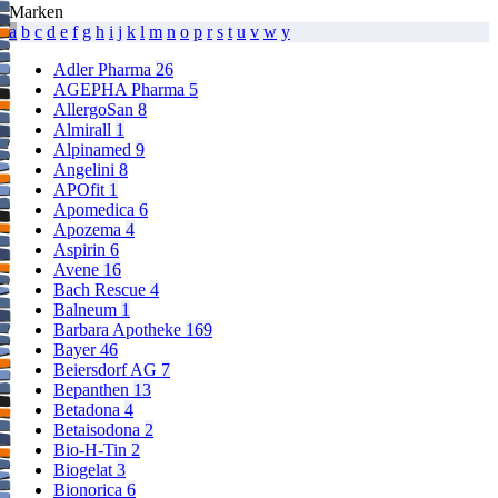
Marken
a
b
c
d
e
f
g
h
i
j
k
l
m
n
o
p
r
s
t
u
v
w
y
Adler Pharma
26
AGEPHA Pharma
5
AllergoSan
8
Almirall
1
Alpinamed
9
Angelini
8
APOfit
1
Apomedica
6
Apozema
4
Aspirin
6
Avene
16
Bach Rescue
4
Balneum
1
Barbara Apotheke
169
Bayer
46
Beiersdorf AG
7
Bepanthen
13
Betadona
4
Betaisodona
2
Bio-H-Tin
2
Biogelat
3
Bionorica
6