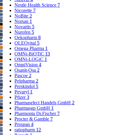
Nestle Health Science
7
Nicorette
7
NoBite
2
Norsan
1
Novartis
5
Nurofen
5
Oekopharm
8
OLEOvital
5
Omega Pharma
1
OMNi-BiOTiC
13
OMNi-LOGiC
1
OmniVision
4
Osanit-Osa
2
Pascoe
2
Pelpharma
2
Perskindol
5
Pevaryl
1
Pfizer
3
Pharmaselect Handels GmbH
2
Pharmasgp GmbH
1
Pharmonta Dr.Fischer
7
Procter & Gamble
7
Prospan
4
ratiopharm
12