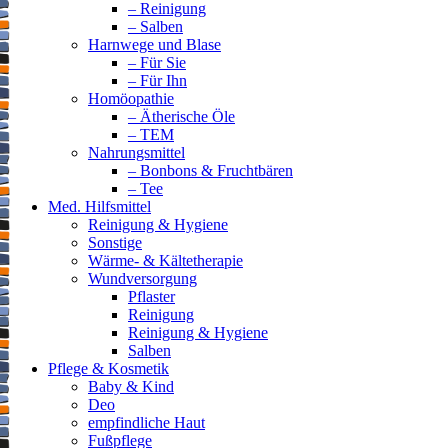
– Reinigung
– Salben
Harnwege und Blase
– Für Sie
– Für Ihn
Homöopathie
– Ätherische Öle
– TEM
Nahrungsmittel
– Bonbons & Fruchtbären
– Tee
Med. Hilfsmittel
Reinigung & Hygiene
Sonstige
Wärme- & Kältetherapie
Wundversorgung
Pflaster
Reinigung
Reinigung & Hygiene
Salben
Pflege & Kosmetik
Baby & Kind
Deo
empfindliche Haut
Fußpflege