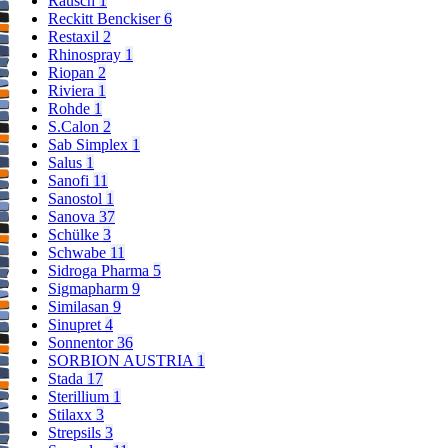
Rausch
1
Reckitt Benckiser
6
Restaxil
2
Rhinospray
1
Riopan
2
Riviera
1
Rohde
1
S.Calon
2
Sab Simplex
1
Salus
1
Sanofi
11
Sanostol
1
Sanova
37
Schülke
3
Schwabe
11
Sidroga Pharma
5
Sigmapharm
9
Similasan
9
Sinupret
4
Sonnentor
36
SORBION AUSTRIA
1
Stada
17
Sterillium
1
Stilaxx
3
Strepsils
3