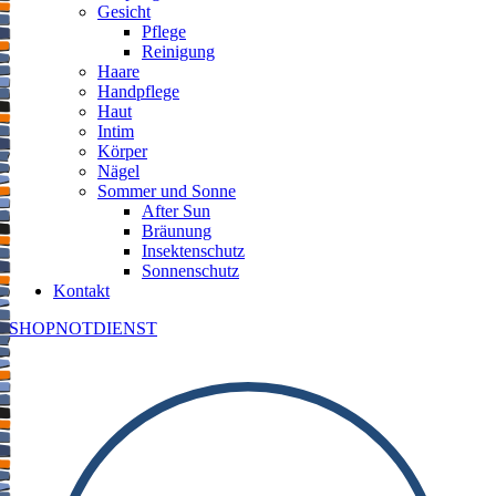
Gesicht
Pflege
Reinigung
Haare
Handpflege
Haut
Intim
Körper
Nägel
Sommer und Sonne
After Sun
Bräunung
Insektenschutz
Sonnenschutz
Kontakt
SHOP
NOTDIENST