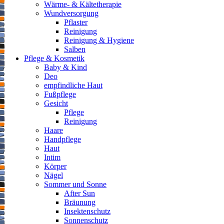
Wärme- & Kältetherapie
Wundversorgung
Pflaster
Reinigung
Reinigung & Hygiene
Salben
Pflege & Kosmetik
Baby & Kind
Deo
empfindliche Haut
Fußpflege
Gesicht
Pflege
Reinigung
Haare
Handpflege
Haut
Intim
Körper
Nägel
Sommer und Sonne
After Sun
Bräunung
Insektenschutz
Sonnenschutz