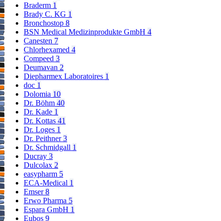
Braderm
1
Brady C. KG
1
Bronchostop
8
BSN Medical Medizinprodukte GmbH
4
Canesten
7
Chlorhexamed
4
Compeed
3
Deumavan
2
Diepharmex Laboratoires
1
doc
1
Dolomia
10
Dr. Böhm
40
Dr. Kade
1
Dr. Kottas
41
Dr. Loges
1
Dr. Peithner
3
Dr. Schmidgall
1
Ducray
3
Dulcolax
2
easypharm
5
ECA-Medical
1
Emser
8
Erwo Pharma
5
Espara GmbH
1
Eubos
9