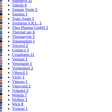
Supradyn
11
Takeda
4
Tantum Verde
5
Taumea
1
Tears Again
1
Teofarma S.R.L.
1
Thea Pharma GmbH
2
ThermaCare
6
Thomapyrin
3
Traumaplant
1
Tricovel
2
Unifarco
1
Ursapharm
11
Vagisan
1
Venostasin
1
Vertigoheel
2
Vibrocil
1
Vichy
1
Vitango
1
Vitawund
2
Voltadol
2
Weleda
7
Wellion
1
Wick
8
Yomogi
1