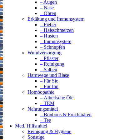
– Augen
– Nase
– Ohren
Erkältung und Immunsystem
– Fieber
– Halsschmerzen
– Husten
– Immunsystem
– Schnupfen
Wundversorgung
– Pflaster
– Reinigung
– Salben
Harnwege und Blase
– Für Sie
– Für Ihn
Homöopathie
– Ätherische Öle
– TEM
Nahrungsmittel
– Bonbons & Fruchtbären
– Tee
Med. Hilfsmittel
Reinigung & Hygiene
Sonstige