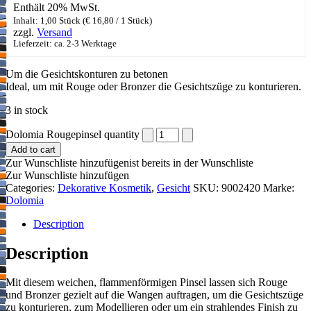
Enthält 20% MwSt.
Inhalt: 1,00 Stück (
€
16,80
/ 1 Stück)
zzgl.
Versand
Lieferzeit: ca. 2-3 Werktage
Um die Gesichtskonturen zu betonen
Ideal, um mit Rouge oder Bronzer die Gesichtszüge zu konturieren.
3 in stock
Dolomia Rougepinsel quantity
Add to cart
Zur Wunschliste hinzufügen
ist bereits in der Wunschliste
Zur Wunschliste hinzufügen
Categories:
Dekorative Kosmetik
,
Gesicht
SKU:
9002420
Marke:
Dolomia
Description
Description
Mit diesem weichen, flammenförmigen Pinsel lassen sich Rouge
und Bronzer gezielt auf die Wangen auftragen, um die Gesichtszüge
zu konturieren, zum Modellieren oder um ein strahlendes Finish zu