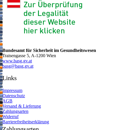
Bundesamt für Sicherheit im Gesundheitswesen
Traisengasse 5, A-1200 Wien
www.basg.gv.at
ta.vg.gsab@gsab
Links
Impressum
Datenschutz
AGB
Versand & Lieferung
Zahlungsarten
Widerruf
Barrierefreiheitserklärung
Zahlungsarten