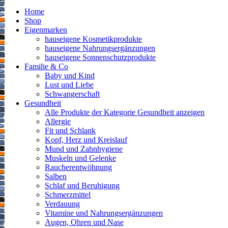
Home
Shop
Eigenmarken
hauseigene Kosmetikprodukte
hauseigene Nahrungsergänzungen
hauseigene Sonnenschutzprodukte
Familie & Co
Baby und Kind
Lust und Liebe
Schwangerschaft
Gesundheit
Alle Produkte der Kategorie Gesundheit anzeigen
Allergie
Fit und Schlank
Kopf, Herz und Kreislauf
Mund und Zahnhygiene
Muskeln und Gelenke
Raucherentwöhnung
Salben
Schlaf und Beruhigung
Schmerzmittel
Verdauung
Vitamine und Nahrungsergänzungen
Augen, Ohren und Nase