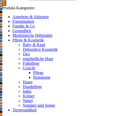
Produkt-Kategorien
Angebote & Aktionen
Eigenmarken
Familie & Co
Gesundheit
Medizinische Hilfsmittel
Pflege & Kosmetik
Baby & Kind
Dekorative Kosmetik
Deo
empfindliche Haut
Fußpflege
Gesicht
Pflege
Reinigung
Haare
Handpflege
Intim
Körper
Nägel
Sommer und Sonne
Tiergesundheit