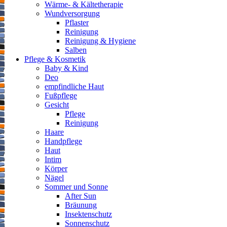
Wärme- & Kältetherapie
Wundversorgung
Pflaster
Reinigung
Reinigung & Hygiene
Salben
Pflege & Kosmetik
Baby & Kind
Deo
empfindliche Haut
Fußpflege
Gesicht
Pflege
Reinigung
Haare
Handpflege
Haut
Intim
Körper
Nägel
Sommer und Sonne
After Sun
Bräunung
Insektenschutz
Sonnenschutz