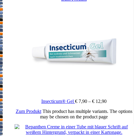
Schwangerschaft, Stillzeit und Fortpflanzungsfähigkeit
Wenn Sie schwanger sind oder stillen, oder wenn Sie vermuten,
schwanger zu sein oder beabsichtigen, schwanger zu werden, fragen
Sie vor der Anwendung dieses Arzneimittels Ihren Arzt oder
Apotheker um Rat. Während der Schwangerschaft soll eine
großflächige Anwendung vermieden werden. Stillende sollen die
Salbe nicht im Bereich der Brust und nicht großflächig anwenden.
Verkehrstüchtigkeit und Fähigkeit zum Bedienen von Maschinen
keine Auswirkungen bekannt.
3. Wie ist Vitawund – Salbe anzuwenden?
Wenden Sie dieses Arzneimittel immer genau wie in dieser
Packungsbeilage beschrieben bzw. genau nach der mit Ihrem Arzt
Insecticum® Gel
€
7,90
–
€
12,90
oder Apotheker getroffenen Absprache an. Fragen Sie bei Ihrem
Zum Produkt
This product has multiple variants. The options
Arzt oder Apotheker nach, wenn Sie sich nicht sicher sind. Die
may be chosen on the product page
Salbe sollte 1-3-mal täglich auf die betroffene Hautstelle aufgetragen
werden. Anwendung bei Kindern Bei Neugeborenen und
Säuglingen soll nur eine kleinflächige Behandlung erfolgen. Wenn
Sie eine größere Menge von Vitawund – Salbe angewendet haben,