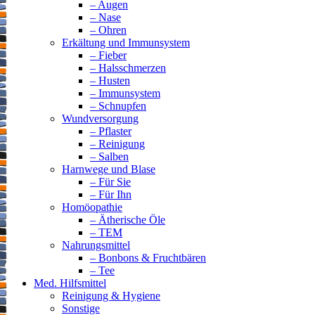
– Augen
– Nase
– Ohren
Erkältung und Immunsystem
– Fieber
– Halsschmerzen
– Husten
– Immunsystem
– Schnupfen
Wundversorgung
– Pflaster
– Reinigung
– Salben
Harnwege und Blase
– Für Sie
– Für Ihn
Homöopathie
– Ätherische Öle
– TEM
Nahrungsmittel
– Bonbons & Fruchtbären
– Tee
Med. Hilfsmittel
Reinigung & Hygiene
Sonstige