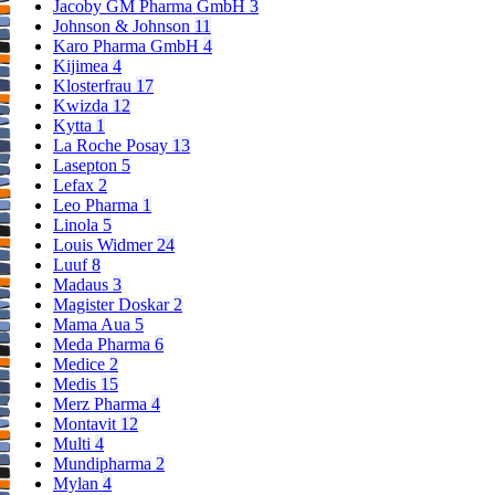
Jacoby GM Pharma GmbH
3
Johnson & Johnson
11
Karo Pharma GmbH
4
Kijimea
4
Klosterfrau
17
Kwizda
12
Kytta
1
La Roche Posay
13
Lasepton
5
Lefax
2
Leo Pharma
1
Linola
5
Louis Widmer
24
Luuf
8
Madaus
3
Magister Doskar
2
Mama Aua
5
Meda Pharma
6
Medice
2
Medis
15
Merz Pharma
4
Montavit
12
Multi
4
Mundipharma
2
Mylan
4