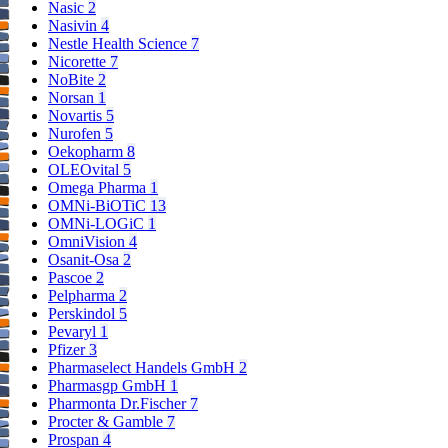
Nasic
2
Nasivin
4
Nestle Health Science
7
Nicorette
7
NoBite
2
Norsan
1
Novartis
5
Nurofen
5
Oekopharm
8
OLEOvital
5
Omega Pharma
1
OMNi-BiOTiC
13
OMNi-LOGiC
1
OmniVision
4
Osanit-Osa
2
Pascoe
2
Pelpharma
2
Perskindol
5
Pevaryl
1
Pfizer
3
Pharmaselect Handels GmbH
2
Pharmasgp GmbH
1
Pharmonta Dr.Fischer
7
Procter & Gamble
7
Prospan
4