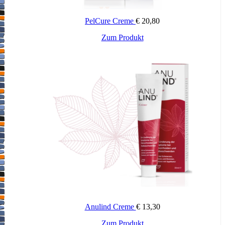
nicht im Ohr anwenden.
PelCure Creme
€
20,80
Warnhinweise und Vorsichtsmaßnahmen
Zum Produkt
Bitte sprechen Sie mit Ihrem Arzt oder Apotheker, bevor Sie
Vitawund – Salbe anwenden. Nur zur äußerlichen Anwendung.
Die Salbe soll nicht bei tiefen Wunden, Unterschenkelgeschwüren
(Ulcus cruris), schweren bzw. großflächigen Verbrennungen sowie
unter undurchlässigen Verbänden (Okklusivverbände) angewendet
werden. Die Anwendung am Auge sowie in unmittelbarer
Augennähe, auf Schleimhäuten oder im Gehörgang ist zu
vermeiden.
Anwendung von Vitawund – Salbe zusammen mit anderen
Arzneimitteln
Informieren Sie Ihren Arzt oder Apotheker, wenn Sie andere
Arzneimittel einnehmen/anwenden, kürzlich andere Arzneimittel
eingenommen/angewendet haben oder beabsichtigen andere
Arzneimittel einzunehmen/anzuwenden.
Anulind Creme
€
13,30
Die gleichzeitige Anwendung mit anderen keimtötenden Mitteln
(Antiseptika) sowie Seifen soll vermieden werden.
Zum Produkt