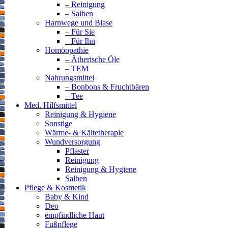
– Reinigung
– Salben
Harnwege und Blase
– Für Sie
– Für Ihn
Homöopathie
– Ätherische Öle
– TEM
Nahrungsmittel
– Bonbons & Fruchtbären
– Tee
Med. Hilfsmittel
Reinigung & Hygiene
Sonstige
Wärme- & Kältetherapie
Wundversorgung
Pflaster
Reinigung
Reinigung & Hygiene
Salben
Pflege & Kosmetik
Baby & Kind
Deo
empfindliche Haut
Fußpflege