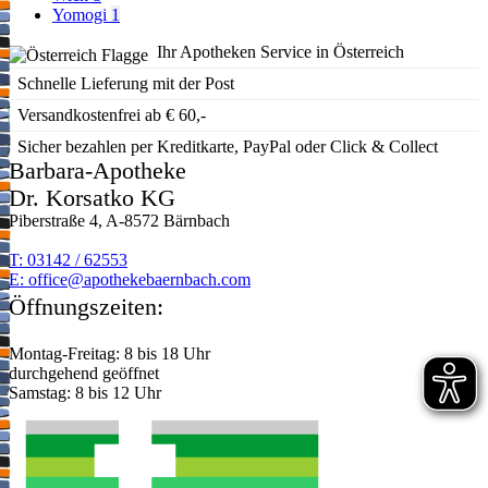
Yomogi
1
Ihr Apotheken Service in Österreich
Schnelle Lieferung mit der Post
Versandkostenfrei ab € 60,-
Sicher bezahlen per Kreditkarte, PayPal oder Click & Collect
Barbara-Apotheke
Dr. Korsatko KG
Piberstraße 4, A-8572 Bärnbach
T: 03142 / 62553
E:
moc.hcabnreabekehtopa@eciffo
Öffnungszeiten:
Montag-Freitag: 8 bis 18 Uhr
durchgehend geöffnet
Samstag: 8 bis 12 Uhr