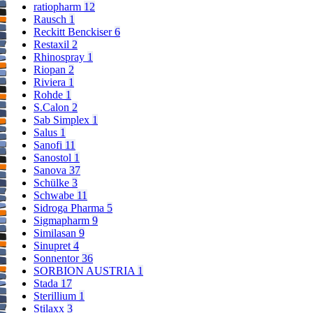
ratiopharm
12
Rausch
1
Reckitt Benckiser
6
Restaxil
2
Rhinospray
1
Riopan
2
Riviera
1
Rohde
1
S.Calon
2
Sab Simplex
1
Salus
1
Sanofi
11
Sanostol
1
Sanova
37
Schülke
3
Schwabe
11
Sidroga Pharma
5
Sigmapharm
9
Similasan
9
Sinupret
4
Sonnentor
36
SORBION AUSTRIA
1
Stada
17
Sterillium
1
Stilaxx
3