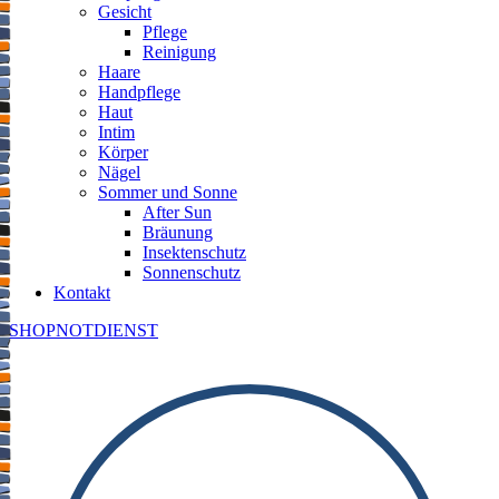
Gesicht
Pflege
Reinigung
Haare
Handpflege
Haut
Intim
Körper
Nägel
Sommer und Sonne
After Sun
Bräunung
Insektenschutz
Sonnenschutz
Kontakt
SHOP
NOTDIENST