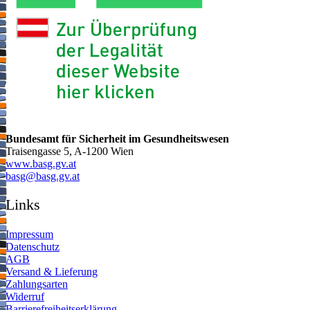
Bundesamt für Sicherheit im Gesundheitswesen
Traisengasse 5, A-1200 Wien
www.basg.gv.at
ta.vg.gsab@gsab
Links
Impressum
Datenschutz
AGB
Versand & Lieferung
Zahlungsarten
Widerruf
Barrierefreiheitserklärung