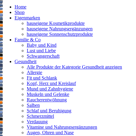
Home
Shop
Eigenmarken
hauseigene Kosmetikprodukte
hauseigene Nahrungsergänzungen
hauseigene Sonnenschutzprodukte
Familie & Co
Baby und Kind
Lust und Liebe
Schwangerschaft
Gesundheit
Alle Produkte der Kategorie Gesundheit anzeigen
Allergie
Fit und Schlank
Kopf, Herz und Kreislauf
Mund und Zahnhygiene
Muskeln und Gelenke
Raucherentwöhnung
Salben
Schlaf und Beruhigung
Schmerzmittel
Verdauung
Vitamine und Nahrungsergänzungen
Augen, Ohren und Nase