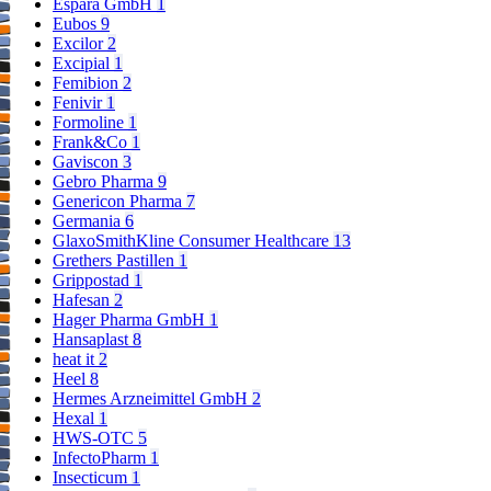
Espara GmbH
1
Eubos
9
Excilor
2
Excipial
1
Femibion
2
Fenivir
1
Formoline
1
Frank&Co
1
Gaviscon
3
Gebro Pharma
9
Genericon Pharma
7
Germania
6
GlaxoSmithKline Consumer Healthcare
13
Grethers Pastillen
1
Grippostad
1
Hafesan
2
Hager Pharma GmbH
1
Hansaplast
8
heat it
2
Heel
8
Hermes Arzneimittel GmbH
2
Hexal
1
HWS-OTC
5
InfectoPharm
1
Insecticum
1