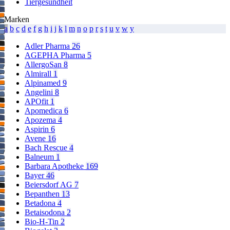
Tiergesundheit
Marken
a
b
c
d
e
f
g
h
i
j
k
l
m
n
o
p
r
s
t
u
v
w
y
Adler Pharma
26
AGEPHA Pharma
5
AllergoSan
8
Almirall
1
Alpinamed
9
Angelini
8
APOfit
1
Apomedica
6
Apozema
4
Aspirin
6
Avene
16
Bach Rescue
4
Balneum
1
Barbara Apotheke
169
Bayer
46
Beiersdorf AG
7
Bepanthen
13
Betadona
4
Betaisodona
2
Bio-H-Tin
2