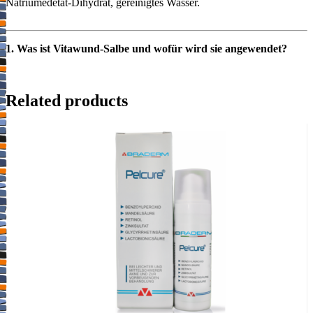
Natriumedetat-Dihydrat, gereinigtes Wasser.
1. Was ist Vitawund-Salbe und wofür wird sie angewendet?
Vitawund ist eine Wund- und Heilsalbe. Chlorhexidin verhindert das
Wachstum von Keimen, die zu einer Wundinfektion führen können.
Related products
Die Heilbuttleberöl enthaltende Salbengrundlage unterstützt die
Wundheilung.
Vitawund wird angewendet zur Förderung der Wundheilung bei
oberflächlichen Wunden aller Art mit Infektionsgefahr:
– Schürf- und Kratzwunden
– Hautreizungen
– leichte kleinflächige Verbrennungen.
2. Was müssen Sie vor der Anwendung von Vitawund-Salbe
beachten?
Vitawund-Salbe darf nicht angewendet werden,
– wenn Sie überempfindlich (allergisch) gegen Chlorhexidin,
Heilbuttleberöl oder einen der sonstigen Bestandteile von Vitawund-
Salbe sind,
– wenn das Trommelfell beschädigt ist, dürfen Sie Vitawund-Salbe