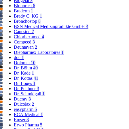
Biogelat
3
Bionorica
6
Braderm
1
Brady C. KG
1
Bronchostop
8
BSN Medical Medizinprodukte GmbH
4
Canesten
7
Chlorhexamed
4
Compeed
3
Deumavan
2
Diepharmex Laboratoires
1
doc
1
Dolomia
10
Dr. Böhm
40
Dr. Kade
1
Dr. Kottas
41
Dr. Loges
1
Dr. Peithner
3
Dr. Schmidgall
1
Ducray
3
Dulcolax
2
easypharm
5
ECA-Medical
1
Emser
8
Erwo Pharma
5