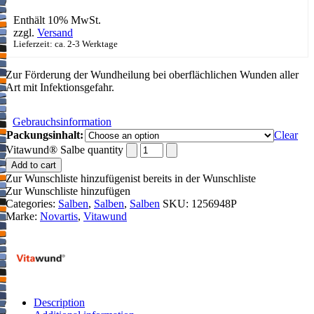
Enthält 10% MwSt.
zzgl.
Versand
Lieferzeit: ca. 2-3 Werktage
Zur Förderung der Wundheilung bei oberflächlichen Wunden aller
Art mit Infektionsgefahr.
Gebrauchsinformation
Packungsinhalt:
Clear
Vitawund® Salbe quantity
Add to cart
Zur Wunschliste hinzufügen
ist bereits in der Wunschliste
Zur Wunschliste hinzufügen
Categories:
Salben
,
Salben
,
Salben
SKU:
1256948P
Marke:
Novartis
,
Vitawund
Description