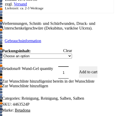
zzgl.
Versand
Lieferzeit: ca. 2-3 Werktage
Verbrennungen, Schnitt- und Schürfwunden, Druck- und
Unterschenkelgeschwüre (Dekubitus, variköse Ulcera).
Gebrauchsinformation
Clear
Packungsinhalt:
Betadona® Wund-Gel quantity
Add to cart
Zur Wunschliste hinzufügen
ist bereits in der Wunschliste
Zur Wunschliste hinzufügen
Categories:
Reinigung
,
Reinigung
,
Salben
,
Salben
SKU:
4463524P
Marke:
Betadona