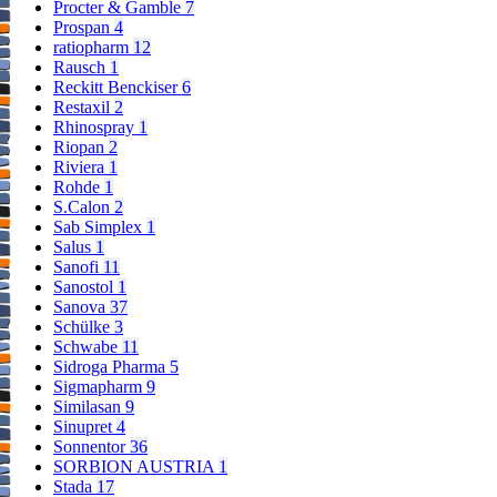
Procter & Gamble
7
Prospan
4
ratiopharm
12
Rausch
1
Reckitt Benckiser
6
Restaxil
2
Rhinospray
1
Riopan
2
Riviera
1
Rohde
1
S.Calon
2
Sab Simplex
1
Salus
1
Sanofi
11
Sanostol
1
Sanova
37
Schülke
3
Schwabe
11
Sidroga Pharma
5
Sigmapharm
9
Similasan
9
Sinupret
4
Sonnentor
36
SORBION AUSTRIA
1
Stada
17