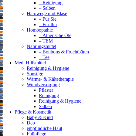
– Reinigung
– Salben
Harnwege und Blase
– Für Sie
– Für Ihn
Homöopathie
– Ätherische Öle
– TEM
Nahrungsmittel
– Bonbons & Fruchtbären
– Tee
Med. Hilfsmittel
Reinigung & Hygiene
Sonstige
Wärme- & Kältetherapie
Wundversorgung
Pflaster
Reinigung
Reinigung & Hygiene
Salben
Pflege & Kosmetik
Baby & Kind
Deo
empfindliche Haut
Fußpflege