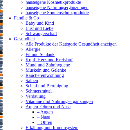
hauseigene Kosmetikprodukte
hauseigene Nahrungsergänzungen
hauseigene Sonnenschutzprodukte
Familie & Co
Baby und Kind
Lust und Liebe
Schwangerschaft
Gesundheit
Alle Produkte der Kategorie Gesundheit anzeigen
Allergie
Fit und Schlank
Kopf, Herz und Kreislauf
Mund und Zahnhygiene
Muskeln und Gelenke
Raucherentwöhnung
Salben
Schlaf und Beruhigung
Schmerzmittel
Verdauung
Vitamine und Nahrungsergänzungen
Augen, Ohren und Nase
– Augen
– Nase
– Ohren
Erkältung und Immunsystem