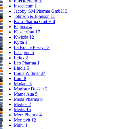
InfectoPharm
1
Insecticum
1
Jacoby GM Pharma GmbH
3
Dauer der Anwendung
Johnson & Johnson
11
Die Anwendung von Betadona Wund-Gel ist so lange fortzuführen,
Karo Pharma GmbH
4
wie noch Anzeichen einer Infektion oder einer deutlichen
Kijimea
4
Infektionsgefährdung bestehen. Kommt es nach dem Absetzen der
Klosterfrau
17
Behandlung mit Betadona Wund-Gel zu einem Wiederauftreten der
Kwizda
12
Infektion, so kann die Behandlung jederzeit erneut
Kytta
1
begonnen werden.
La Roche Posay
13
Lasepton
5
Lefax
2
Neugeborene und Säuglinge unter 6 Monaten
Leo Pharma
1
Bei Neugeborenen und Säuglingen bis zum Alter von 6 Monaten ist
Linola
5
Betadona Wund-Gel nur nach strenger Nutzen/Risikoabwägung
Louis Widmer
24
durch den Arzt und äußerst limitiert anzuwenden.
Luuf
8
Madaus
3
Was Betadona Wund-Gel enthält
Magister Doskar
2
Mama Aua
5
Meda Pharma
6
Der Wirkstoff ist: Povidon-Iod
Medice
2
1 g Betadona Wund-Gel enthalten 100 mg Povidon-Iod-Komplex,
Medis
15
Gesamtgehalt: 1 % verfügbares Iod.
Merz Pharma
4
Die sonstigen Bestandteile sind: Macrogol, gereinigtes Wasser,
Montavit
12
Natriumhydrogencarbonat
Multi
4