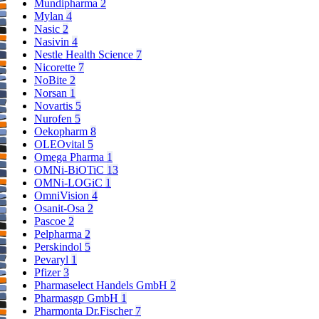
Mundipharma
2
Mylan
4
Nasic
2
Nasivin
4
Wichtige Hinweise:
Nestle Health Science
7
Zugelassenes Arzneimittel: Zu Risiken und Nebenwirkungen lesen
Nicorette
7
Sie die Packungsbeilage und fragen Sie Ihren Arzt oder Apotheker.
NoBite
2
Die angegebene empfohlene Tagesdosis nicht überschreiten. Für
Norsan
1
Kinder unerreichbar aufbewahren.
Novartis
5
Nurofen
5
Oekopharm
8
OLEOvital
5
Omega Pharma
1
30 g, 90 g
OMNi-BiOTiC
13
Packungsinhalt:
OMNi-LOGiC
1
OmniVision
4
Osanit-Osa
2
Pascoe
2
Pelpharma
2
Perskindol
5
Pevaryl
1
Pfizer
3
Pharmaselect Handels GmbH
2
Pharmasgp GmbH
1
Pharmonta Dr.Fischer
7