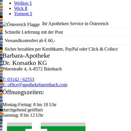
Wellion
1
Wick
8
Yomogi
1
Ihr Apotheken Service in Österreich
Schnelle Lieferung mit der Post
Versandkostenfrei ab € 60,-
Sicher bezahlen per Kreditkarte, PayPal oder Click & Collect
Barbara-Apotheke
Dr. Korsatko KG
Piberstraße 4, A-8572 Bärnbach
T: 03142 / 62553
E:
moc.hcabnreabekehtopa@eciffo
Öffnungszeiten:
Montag-Freitag: 8 bis 18 Uhr
durchgehend geöffnet
Samstag: 8 bis 12 Uhr