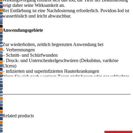
zeigt daher seine Wirksamkeit an.
Bei Entfärbung ist eine Nachdosierung erforderlich. Povidon-Iod ist
wasserlöslich und leicht abwaschbar.
Anwendungsgebiete
Zur wiederholten, zeitlich begrenzten Anwendung bei
– Verbrennungen
– Schnitt- und Schürfwunden
– Druck- und Unterschenkelgeschwüren (Dekubitus, variköse
Ulcera)
– infizierten und superinfizierten Hauterkrankungen
Wenn Sie sich nach wenigen Tagen nicht besser oder gar schlechter
fühlen, wenden Sie sich an Ihren Arzt.
2. Was sollten Sie vor der Anwendung von Betadona Wund-Gel
beachten?
Betadona Wund-Gel darf NICHT angewendet werden,
– wenn Sie allergisch gegen Povidon-Iod oder einen der in
Related products
Abschnitt 6. genannten sonstigen Bestandteile dieses Arzneimittels
sind,
– wenn Sie an Schilddrüsenüberfunktion (Hyperthyreose) oder an