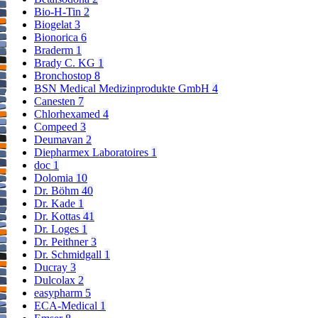
– Betadona Wund-Gel und Taurolidin, ein Chemotherapeutikum
Bio-H-Tin
2
gegen Bakterien und Pilze, da Taurolidin zu einer Säure
Biogelat
3
(Ameisensäure) umgewandelt werden kann, die intensives Brennen
Bionorica
6
hervorruft.
Braderm
1
Brady C. KG
1
Bronchostop
8
Eiweiß, Blut- oder Eiterbestandteile können die Wirksamkeit von
BSN Medical Medizinprodukte GmbH
4
Betadona Wund-Gel beeinträchtigen.
Canesten
7
Wenn Sie eine Lithiumtherapie erhalten, soll Betadona Wund-Gel
Chlorhexamed
4
mit Vorsicht und nur kurzfristig angewendet werden. In diesem Fall
Compeed
3
können größere Iod-Mengen über die Haut aufgenommen werden.
Deumavan
2
Diepharmex Laboratoires
1
doc
1
Schwangerschaft, Stillzeit und Fortpflanzungsfähigkeit
Dolomia
10
Wenn Sie schwanger sind oder stillen, oder wenn Sie vermuten,
Dr. Böhm
40
schwanger zu sein oder beabsichtigen, schwanger zu werden, fragen
Dr. Kade
1
Sie vor der Anwendung dieses Arzneimittels Ihren Arzt oder
Dr. Kottas
41
Apotheker um Rat.
Dr. Loges
1
Eine Anwendung bei Schwangeren und während der Stillzeit darf
Dr. Peithner
3
nur nach ausdrücklicher Anweisung des Arztes erfolgen; eine
Dr. Schmidgall
1
Überwachung der Schilddrüsenfunktion bei der Mutter
Ducray
3
beziehungsweise dem Säugling ist angezeigt. Eine Behandlung soll
Dulcolax
2
nur kurz dauern. Iod gelangt über die Plazenta (Mutterkuchen) in
easypharm
5
den Fetus (ungeborenes Kind) und geht auch in die Muttermilch
ECA-Medical
1
über.