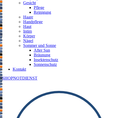
Gesicht
Pflege
Reinigung
Haare
Handpflege
Haut
Intim
Körper
Nägel
Sommer und Sonne
After Sun
Bräunung
Insektenschutz
Sonnenschutz
Kontakt
SHOP
NOTDIENST