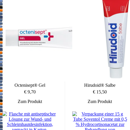
anderen Schilddrüsenerkrankungen leiden,
– wenn Sie an der seltenen chronischen Hautentzündung Dermatitis
herpetiformis Duhring leiden,
– bei gleichzeitiger Anwendung von quecksilberhaltigen Präparaten,
– vor, während und nach einer Radio-Iod-Szintigraphie oder einer
Strahlentherapie der Schilddrüse mit Iod (Radio-Iod-Therapie) bis
zum Abschluss der Behandlung,
Warnhinweise und Vorsichtsmaßnahmen
Bitte sprechen Sie mit Ihrem Arzt oder Apotheker, bevor Sie
Betadona Wund-Gel anwenden.
– Bei Neugeborenen und Säuglingen bis zum Alter von 6 Monaten
ist Betadona Wund-Gel nur nach
strenger Nutzen/Risikoabwägung durch den Arzt und äußerst
Octenisept® Gel
Hirudoid® Salbe
limitiert anzuwenden. Gegebenenfalls sollte die
Schilddrüsenfunktion überwacht werden.
€
9,70
€
15,50
– Das versehentliche Verschlucken von Betadona Wund-Gel durch
Neugeborene, Säuglinge und Kleinkinder muss vermieden werden.
Zum Produkt
Zum Produkt
Siehe Abschnitt „Schwangerschaft, Stillzeit und
Fortpflanzungsfähigkeit“ zur sicheren Anwendung in dieser Zeit.
– Bei einer großflächigen Verbrennungsbehandlung mit Povidon-
Iod kann das Auftreten von Elektrolytstörungen und eine damit
verbundene Beeinträchtigung der Nierenfunktion begünstigt