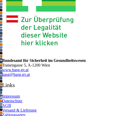
Bundesamt für Sicherheit im Gesundheitswesen
Traisengasse 5, A-1200 Wien
www.basg.gv.at
ta.vg.gsab@gsab
Links
Impressum
Datenschutz
AGB
Versand & Lieferung
Zahlungsarten