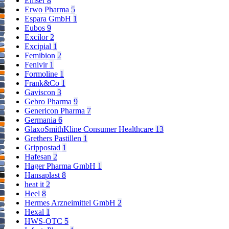
Emser
8
Die versehentliche orale Aufnahme von Betadona Wund-Gel durch
Erwo Pharma
5
den Säugling durch Kontakt mit der behandelten Körperstelle der
Espara GmbH
1
stillenden Mutter muss vermieden werden.
Eubos
9
Excilor
2
Verkehrstüchtigkeit und Fähigkeit zum Bedienen von Maschinen
Excipial
1
Betadona Wund-Gel hat keinen Einfluss auf die Verkehrstüchtigkeit
Femibion
2
und das Bedienen von Maschinen.
Fenivir
1
Formoline
1
Frank&Co
1
Wie ist Betadona Wund-Gel anzuwenden?
Gaviscon
3
Gebro Pharma
9
Genericon Pharma
7
Wenden Sie dieses Arzneimittel immer genau wie in dieser
Germania
6
Packungsbeilage beschrieben beziehungsweise genau nach
GlaxoSmithKline Consumer Healthcare
13
Anweisung Ihres Arztes oder Apothekers an. Fragen Sie bei Ihrem
Grethers Pastillen
1
Arzt oder Apotheker nach, wenn Sie sich nicht sicher sind.
Grippostad
1
Hafesan
2
Die empfohlene Dosis beträgt:
Hager Pharma GmbH
1
Das Wund-Gel wird mehrmals täglich auf die erkrankte Stelle
Hansaplast
8
gleichmäßig aufgetragen.
heat it
2
Bei Entfärbung des Betadona Wund-Gels ist eine Nachdosierung
Heel
8
erforderlich. Wenden Sie Betadona WundGel nicht gemeinsam mit
Hermes Arzneimittel GmbH
2
anderen Wundbehandlungsmitteln an.
Hexal
1
Betadona Wund-Gel ist zur äußerlichen Anwendung (Anwendung
HWS-OTC
5
auf der Haut und zum Auftragen auf die Wunde) bestimmt.