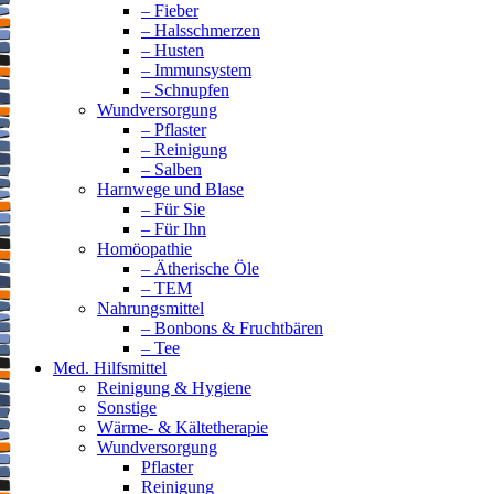
– Fieber
– Halsschmerzen
– Husten
– Immunsystem
– Schnupfen
Wundversorgung
– Pflaster
– Reinigung
– Salben
Harnwege und Blase
– Für Sie
– Für Ihn
Homöopathie
– Ätherische Öle
– TEM
Nahrungsmittel
– Bonbons & Fruchtbären
– Tee
Med. Hilfsmittel
Reinigung & Hygiene
Sonstige
Wärme- & Kältetherapie
Wundversorgung
Pflaster
Reinigung