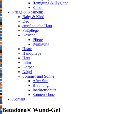
Reinigung & Hygiene
Salben
Pflege & Kosmetik
Baby & Kind
Deo
empfindliche Haut
Fußpflege
Gesicht
Pflege
Reinigung
Haare
Handpflege
Haut
Intim
Körper
Nägel
Sommer und Sonne
After Sun
Bräunung
Insektenschutz
Sonnenschutz
Kontakt
Betadona® Wund-Gel