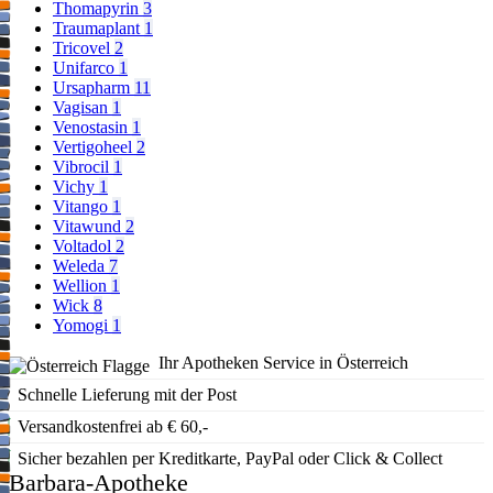
Thomapyrin
3
Traumaplant
1
Tricovel
2
Unifarco
1
Ursapharm
11
Vagisan
1
Venostasin
1
Vertigoheel
2
Vibrocil
1
Vichy
1
Vitango
1
Vitawund
2
Voltadol
2
Weleda
7
Wellion
1
Wick
8
Yomogi
1
Ihr Apotheken Service in Österreich
Schnelle Lieferung mit der Post
Versandkostenfrei ab € 60,-
Sicher bezahlen per Kreditkarte, PayPal oder Click & Collect
Barbara-Apotheke