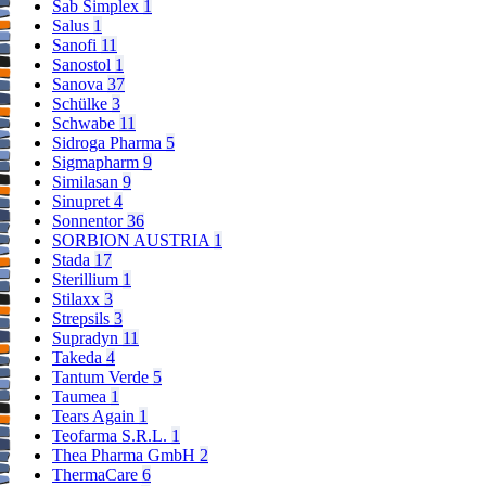
Sab Simplex
1
Salus
1
Sanofi
11
Sanostol
1
Sanova
37
Schülke
3
Schwabe
11
Sidroga Pharma
5
Sigmapharm
9
Similasan
9
Sinupret
4
Sonnentor
36
SORBION AUSTRIA
1
Stada
17
Sterillium
1
Stilaxx
3
Strepsils
3
Supradyn
11
Takeda
4
Tantum Verde
5
Taumea
1
Tears Again
1
Teofarma S.R.L.
1
Thea Pharma GmbH
2
ThermaCare
6