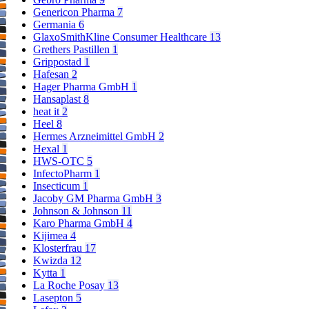
Genericon Pharma
7
Germania
6
GlaxoSmithKline Consumer Healthcare
13
Grethers Pastillen
1
Grippostad
1
Hafesan
2
Hager Pharma GmbH
1
Hansaplast
8
heat it
2
Heel
8
Hermes Arzneimittel GmbH
2
Hexal
1
HWS-OTC
5
InfectoPharm
1
Insecticum
1
Jacoby GM Pharma GmbH
3
Johnson & Johnson
11
Karo Pharma GmbH
4
Kijimea
4
Klosterfrau
17
Kwizda
12
Kytta
1
La Roche Posay
13
Lasepton
5