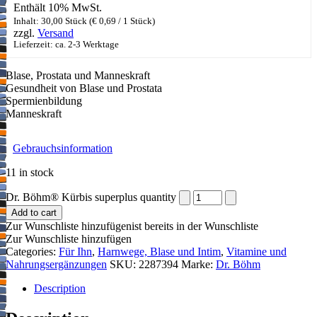
Enthält 10% MwSt.
Inhalt: 30,00 Stück (
€
0,69
/ 1 Stück)
zzgl.
Versand
Lieferzeit: ca. 2-3 Werktage
Blase, Prostata und Manneskraft
Gesundheit von Blase und Prostata
Spermienbildung
Manneskraft
Gebrauchsinformation
11 in stock
Dr. Böhm® Kürbis superplus quantity
Add to cart
Zur Wunschliste hinzufügen
ist bereits in der Wunschliste
Zur Wunschliste hinzufügen
Categories:
Für Ihn
,
Harnwege, Blase und Intim
,
Vitamine und
Nahrungsergänzungen
SKU:
2287394
Marke:
Dr. Böhm
Description