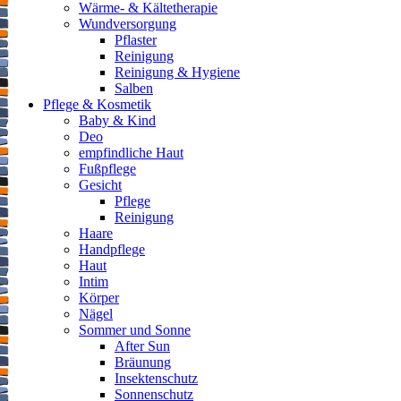
Wärme- & Kältetherapie
Wundversorgung
Pflaster
Reinigung
Reinigung & Hygiene
Salben
Pflege & Kosmetik
Baby & Kind
Deo
empfindliche Haut
Fußpflege
Gesicht
Pflege
Reinigung
Haare
Handpflege
Haut
Intim
Körper
Nägel
Sommer und Sonne
After Sun
Bräunung
Insektenschutz
Sonnenschutz