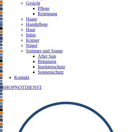
Gesicht
Pflege
Reinigung
Haare
Handpflege
Haut
Intim
Körper
Nägel
Sommer und Sonne
After Sun
Bräunung
Insektenschutz
Sonnenschutz
Kontakt
SHOP
NOTDIENST