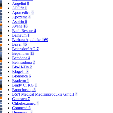
Angelini
8
APOfit
1
Apomedica
6
Apozema
4
Aspirin
6
Avene
16
Bach Rescue
4
Balneum
1
Barbara Apotheke
169
Bayer
46
Beiersdorf AG
7
Bepanthen
13
Betadona
4
Betaisodona
2
Bio-H-Tin
2
Biogelat
3
Bionorica
6
Braderm
1
Brady C. KG
1
Bronchostop
8
BSN Medical Medizinprodukte GmbH
4
Canesten
7
Chlorhexamed
4
Compeed
3
Deumavan
2