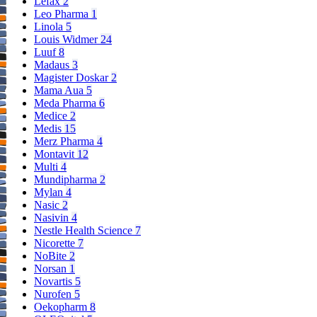
Lefax
2
Leo Pharma
1
Linola
5
Louis Widmer
24
Luuf
8
Madaus
3
Magister Doskar
2
Mama Aua
5
Meda Pharma
6
Medice
2
Medis
15
Merz Pharma
4
Montavit
12
Multi
4
Mundipharma
2
Mylan
4
Nasic
2
Nasivin
4
Nestle Health Science
7
Nicorette
7
NoBite
2
Norsan
1
Novartis
5
Nurofen
5
Oekopharm
8