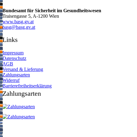
Bundesamt für Sicherheit im Gesundheitswesen
Traisengasse 5, A-1200 Wien
www.basg.gv.at
ta.vg.gsab@gsab
Links
Impressum
Datenschutz
AGB
Versand & Lieferung
Zahlungsarten
Widerruf
Barrierefreiheitserklärung
Zahlungsarten