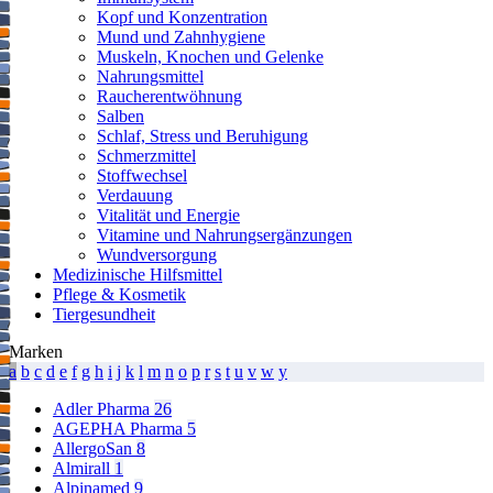
Kopf und Konzentration
Mund und Zahnhygiene
Muskeln, Knochen und Gelenke
Nahrungsmittel
Raucherentwöhnung
Salben
Schlaf, Stress und Beruhigung
Schmerzmittel
Stoffwechsel
Verdauung
Vitalität und Energie
Vitamine und Nahrungsergänzungen
Wundversorgung
Medizinische Hilfsmittel
Pflege & Kosmetik
Tiergesundheit
Marken
a
b
c
d
e
f
g
h
i
j
k
l
m
n
o
p
r
s
t
u
v
w
y
Adler Pharma
26
AGEPHA Pharma
5
AllergoSan
8
Almirall
1
Alpinamed
9