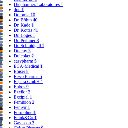
Diepharmex Laboratoires
1
doc
1
Dolomia
10
Dr. Böhm
40
Dr. Kade
1
Dr. Kottas
41
Dr. Loges
1
Dr. Peithner
3
Dr. Schmidgall
1
Ducray
3
Dulcolax
2
easypharm
5
ECA-Medical
1
Emser
8
Erwo Pharma
5
Espara GmbH
1
Eubos
9
Excilor
2
Excipial
1
Femibion
2
Fenivir
1
Formoline
1
Frank&Co
1
Gaviscon
3
Gebro Pharma
9