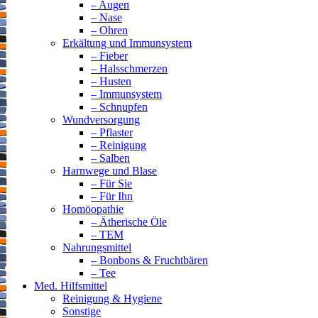
– Augen
– Nase
– Ohren
Erkältung und Immunsystem
– Fieber
– Halsschmerzen
– Husten
– Immunsystem
– Schnupfen
Wundversorgung
– Pflaster
– Reinigung
– Salben
Harnwege und Blase
– Für Sie
– Für Ihn
Homöopathie
– Ätherische Öle
– TEM
Nahrungsmittel
– Bonbons & Fruchtbären
– Tee
Med. Hilfsmittel
Reinigung & Hygiene
Sonstige