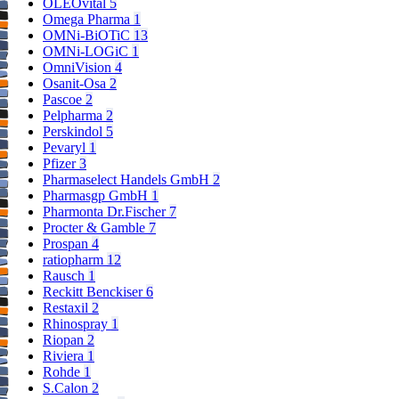
OLEOvital
5
Omega Pharma
1
OMNi-BiOTiC
13
OMNi-LOGiC
1
OmniVision
4
Osanit-Osa
2
Pascoe
2
Pelpharma
2
Perskindol
5
Pevaryl
1
Pfizer
3
Pharmaselect Handels GmbH
2
Pharmasgp GmbH
1
Pharmonta Dr.Fischer
7
Procter & Gamble
7
Prospan
4
ratiopharm
12
Rausch
1
Reckitt Benckiser
6
Restaxil
2
Rhinospray
1
Riopan
2
Riviera
1
Rohde
1
S.Calon
2