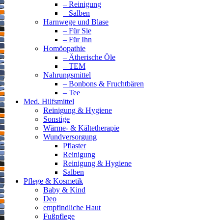
– Reinigung
– Salben
Harnwege und Blase
– Für Sie
– Für Ihn
Homöopathie
– Ätherische Öle
– TEM
Nahrungsmittel
– Bonbons & Fruchtbären
– Tee
Med. Hilfsmittel
Reinigung & Hygiene
Sonstige
Wärme- & Kältetherapie
Wundversorgung
Pflaster
Reinigung
Reinigung & Hygiene
Salben
Pflege & Kosmetik
Baby & Kind
Deo
empfindliche Haut
Fußpflege