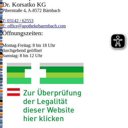
Dr. Korsatko KG
Piberstraße 4, A-8572 Bärnbach
T: 03142 / 62553
E:
moc.hcabnreabekehtopa@eciffo
Öffnungszeiten:
Montag-Freitag: 8 bis 18 Uhr
durchgehend geöffnet
Samstag: 8 bis 12 Uhr