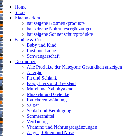
Home
Shop
Eigenmarken
hauseigene Kosmetikprodukte
hauseigene Nahrungsergänzungen
hauseigene Sonnenschutzprodukte
Familie & Co
Baby und Kind
Lust und Liebe
Schwangerschaft
Gesundheit
Alle Produkte der Kategorie Gesundheit anzeigen
Allergie
Fit und Schlank
Kopf, Herz und Kreislauf
Mund und Zahnhygiene
Muskeln und Gelenke
Raucherentwöhnung
Salben
Schlaf und Beruhigung
Schmerzmittel
Verdauung
Vitamine und Nahrungsergänzungen
Augen, Ohren und Nase