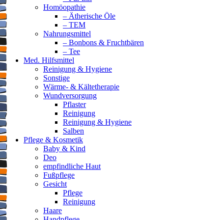
Homöopathie
– Ätherische Öle
– TEM
Nahrungsmittel
– Bonbons & Fruchtbären
– Tee
Med. Hilfsmittel
Reinigung & Hygiene
Sonstige
Wärme- & Kältetherapie
Wundversorgung
Pflaster
Reinigung
Reinigung & Hygiene
Salben
Pflege & Kosmetik
Baby & Kind
Deo
empfindliche Haut
Fußpflege
Gesicht
Pflege
Reinigung
Haare
Handpflege