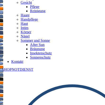
Gesicht
Pflege
Reinigung
Haare
Handpflege
Haut
Intim
Körper
Nägel
Sommer und Sonne
After Sun
Bräunung
Insektenschutz
Sonnenschutz
Kontakt
SHOP
NOTDIENST