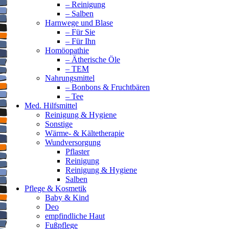
– Reinigung
– Salben
Harnwege und Blase
– Für Sie
– Für Ihn
Homöopathie
– Ätherische Öle
– TEM
Nahrungsmittel
– Bonbons & Fruchtbären
– Tee
Med. Hilfsmittel
Reinigung & Hygiene
Sonstige
Wärme- & Kältetherapie
Wundversorgung
Pflaster
Reinigung
Reinigung & Hygiene
Salben
Pflege & Kosmetik
Baby & Kind
Deo
empfindliche Haut
Fußpflege