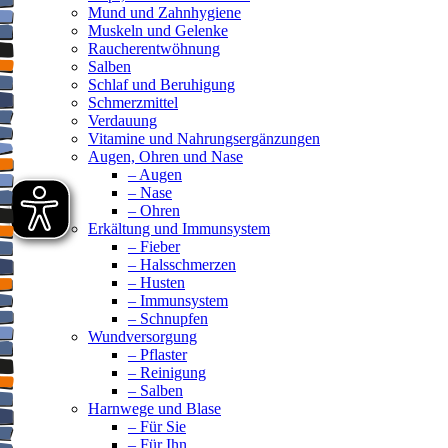
Mund und Zahnhygiene
Muskeln und Gelenke
Raucherentwöhnung
Salben
Schlaf und Beruhigung
Schmerzmittel
Verdauung
Vitamine und Nahrungsergänzungen
Augen, Ohren und Nase
– Augen
– Nase
– Ohren
Erkältung und Immunsystem
– Fieber
– Halsschmerzen
– Husten
– Immunsystem
– Schnupfen
Wundversorgung
– Pflaster
– Reinigung
– Salben
Harnwege und Blase
– Für Sie
– Für Ihn