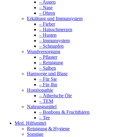
– Augen
– Nase
– Ohren
Erkältung und Immunsystem
– Fieber
– Halsschmerzen
– Husten
– Immunsystem
– Schnupfen
Wundversorgung
– Pflaster
– Reinigung
– Salben
Harnwege und Blase
– Für Sie
– Für Ihn
Homöopathie
– Ätherische Öle
– TEM
Nahrungsmittel
– Bonbons & Fruchtbären
– Tee
Med. Hilfsmittel
Reinigung & Hygiene
Sonstige