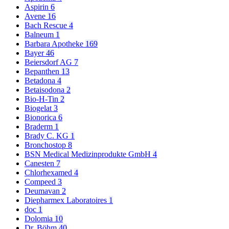
Aspirin
6
Avene
16
Bach Rescue
4
Balneum
1
Barbara Apotheke
169
Bayer
46
Beiersdorf AG
7
Bepanthen
13
Betadona
4
Betaisodona
2
Bio-H-Tin
2
Biogelat
3
Bionorica
6
Braderm
1
Brady C. KG
1
Bronchostop
8
BSN Medical Medizinprodukte GmbH
4
Canesten
7
Chlorhexamed
4
Compeed
3
Deumavan
2
Diepharmex Laboratoires
1
doc
1
Dolomia
10
Dr. Böhm
40