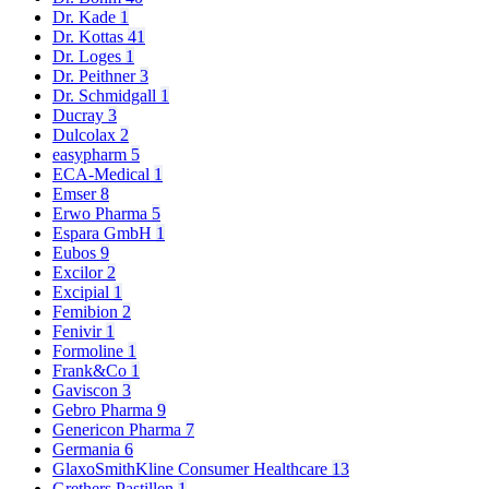
Dr. Kade
1
Dr. Kottas
41
Dr. Loges
1
Dr. Peithner
3
Dr. Schmidgall
1
Ducray
3
Dulcolax
2
easypharm
5
ECA-Medical
1
Emser
8
Erwo Pharma
5
Espara GmbH
1
Eubos
9
Excilor
2
Excipial
1
Femibion
2
Fenivir
1
Formoline
1
Frank&Co
1
Gaviscon
3
Gebro Pharma
9
Genericon Pharma
7
Germania
6
GlaxoSmithKline Consumer Healthcare
13
Grethers Pastillen
1