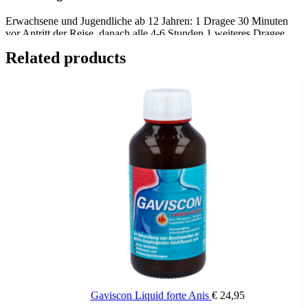
Erwachsene und Jugendliche ab 12 Jahren: 1 Dragee 30 Minuten
vor Antritt der Reise, danach alle 4-6 Stunden 1 weiteres Dragee.
Dragees mit ausreichend Flüssigkeit einnehmen.
Related products
Besonderer Hinweis
Die maximale Tagesdosis von 6 Dragees darf nicht überschritten
werden.
Wichtige Hinweise:
Zugelassenes Arzneimittel: Zu Risiken und Nebenwirkungen lesen
Sie die Packungsbeilage und fragen Sie Ihren Arzt oder Apotheker.
Die angegebene empfohlene Tagesdosis nicht überschreiten. Für
Kinder unerreichbar aufbewahren.
Gaviscon Liquid forte Anis
€
24,95