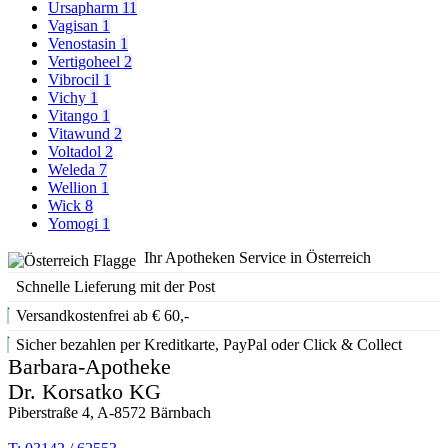
Ursapharm
11
Vagisan
1
Venostasin
1
Vertigoheel
2
Vibrocil
1
Vichy
1
Vitango
1
Vitawund
2
Voltadol
2
Weleda
7
Wellion
1
Wick
8
Yomogi
1
Ihr Apotheken Service in Österreich
Schnelle Lieferung mit der Post
Versandkostenfrei ab € 60,-
Sicher bezahlen per Kreditkarte, PayPal oder Click & Collect
Barbara-Apotheke
Dr. Korsatko KG
Piberstraße 4, A-8572 Bärnbach