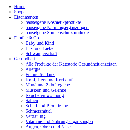
Home
Shop
Eigenmarken
hauseigene Kosmetikprodukte
hauseigene Nahrungsergänzungen
hauseigene Sonnenschutzprodukte
Familie & Co
Baby und Kind
Lust und Liebe
Schwangerschaft
Gesundheit
Alle Produkte der Kategorie Gesundheit anzeigen
Allergie
Fit und Schlank
Kopf, Herz und Kreislauf
Mund und Zahnhygiene
Muskeln und Gelenke
Raucherentwöhnung
Salben
Schlaf und Beruhigung
Schmerzmittel
Verdauung
Vitamine und Nahrungsergänzungen
Augen, Ohren und Nase