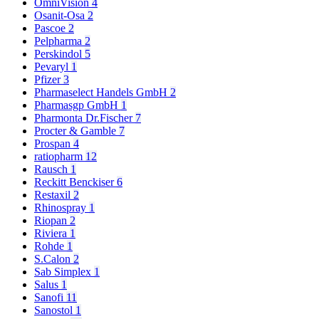
OmniVision
4
Osanit-Osa
2
Pascoe
2
Pelpharma
2
Perskindol
5
Pevaryl
1
Pfizer
3
Pharmaselect Handels GmbH
2
Pharmasgp GmbH
1
Pharmonta Dr.Fischer
7
Procter & Gamble
7
Prospan
4
ratiopharm
12
Rausch
1
Reckitt Benckiser
6
Restaxil
2
Rhinospray
1
Riopan
2
Riviera
1
Rohde
1
S.Calon
2
Sab Simplex
1
Salus
1
Sanofi
11
Sanostol
1