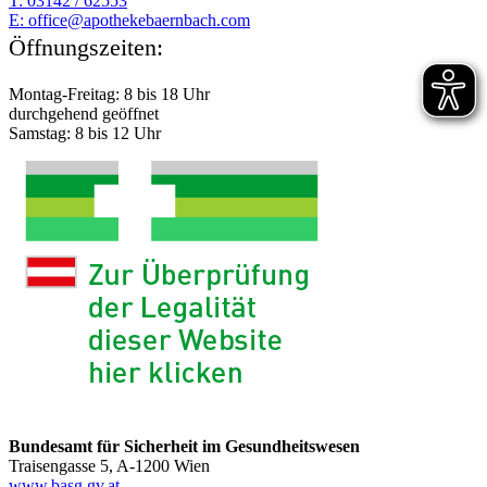
T: 03142 / 62553
E:
moc.hcabnreabekehtopa@eciffo
Öffnungszeiten:
Montag-Freitag: 8 bis 18 Uhr
durchgehend geöffnet
Samstag: 8 bis 12 Uhr
Bundesamt für Sicherheit im Gesundheitswesen
Traisengasse 5, A-1200 Wien
www.basg.gv.at