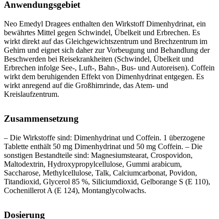
Anwendungsgebiet
Neo Emedyl Dragees enthalten den Wirkstoff Dimenhydrinat, ein
bewährtes Mittel gegen Schwindel, Übelkeit und Erbrechen. Es
wirkt direkt auf das Gleichgewichtszentrum und Brechzentrum im
Gehirn und eignet sich daher zur Vorbeugung und Behandlung der
Beschwerden bei Reisekrankheiten (Schwindel, Übelkeit und
Erbrechen infolge See-, Luft-, Bahn-, Bus- und Autoreisen). Coffein
wirkt dem beruhigenden Effekt von Dimenhydrinat entgegen. Es
wirkt anregend auf die Großhirnrinde, das Atem- und
Kreislaufzentrum.
Zusammensetzung
– Die Wirkstoffe sind: Dimenhydrinat und Coffein. 1 überzogene
Tablette enthält 50 mg Dimenhydrinat und 50 mg Coffein. – Die
sonstigen Bestandteile sind: Magnesiumstearat, Crospovidon,
Maltodextrin, Hydroxypropylcellulose, Gummi arabicum,
Saccharose, Methylcellulose, Talk, Calciumcarbonat, Povidon,
Titandioxid, Glycerol 85 %, Siliciumdioxid, Gelborange S (E 110),
Cochenillerot A (E 124), Montanglycolwachs.
Dosierung