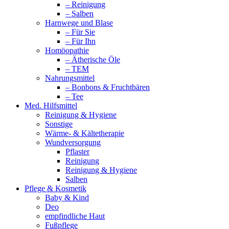
– Reinigung
– Salben
Harnwege und Blase
– Für Sie
– Für Ihn
Homöopathie
– Ätherische Öle
– TEM
Nahrungsmittel
– Bonbons & Fruchtbären
– Tee
Med. Hilfsmittel
Reinigung & Hygiene
Sonstige
Wärme- & Kältetherapie
Wundversorgung
Pflaster
Reinigung
Reinigung & Hygiene
Salben
Pflege & Kosmetik
Baby & Kind
Deo
empfindliche Haut
Fußpflege