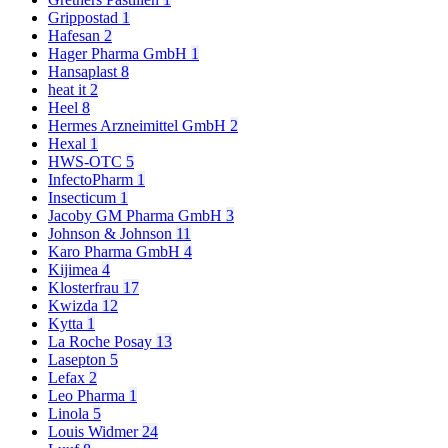
Grippostad
1
Hafesan
2
Hager Pharma GmbH
1
Hansaplast
8
heat it
2
Heel
8
Hermes Arzneimittel GmbH
2
Hexal
1
HWS-OTC
5
InfectoPharm
1
Insecticum
1
Jacoby GM Pharma GmbH
3
Johnson & Johnson
11
Karo Pharma GmbH
4
Kijimea
4
Klosterfrau
17
Kwizda
12
Kytta
1
La Roche Posay
13
Lasepton
5
Lefax
2
Leo Pharma
1
Linola
5
Louis Widmer
24