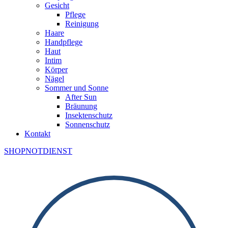
Gesicht
Pflege
Reinigung
Haare
Handpflege
Haut
Intim
Körper
Nägel
Sommer und Sonne
After Sun
Bräunung
Insektenschutz
Sonnenschutz
Kontakt
SHOP
NOTDIENST