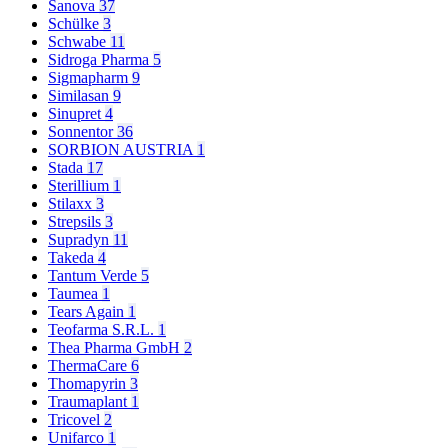
Sanova
37
Schülke
3
Schwabe
11
Sidroga Pharma
5
Sigmapharm
9
Similasan
9
Sinupret
4
Sonnentor
36
SORBION AUSTRIA
1
Stada
17
Sterillium
1
Stilaxx
3
Strepsils
3
Supradyn
11
Takeda
4
Tantum Verde
5
Taumea
1
Tears Again
1
Teofarma S.R.L.
1
Thea Pharma GmbH
2
ThermaCare
6
Thomapyrin
3
Traumaplant
1
Tricovel
2
Unifarco
1