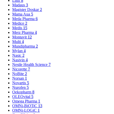
Luuf
8
Madaus
3
Magister Doskar
2
Mama Aua
5
Meda Pharma
6
Medice
2
Medis
15
Merz Pharma
4
Montavit
12
Multi
4
Mundipharma
2
Mylan
4
Nasic
2
Nasivin
4
Nestle Health Science
7
Nicorette
7
NoBite
2
Norsan
1
Novartis
5
Nurofen
5
Oekopharm
8
OLEOvital
5
Omega Pharma
1
OMNi-BiOTiC
13
OMNi-LOGiC
1