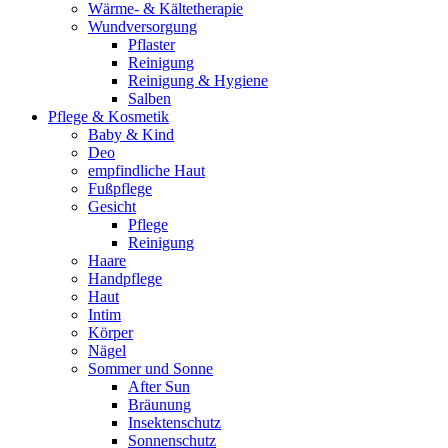
Wärme- & Kältetherapie
Wundversorgung
Pflaster
Reinigung
Reinigung & Hygiene
Salben
Pflege & Kosmetik
Baby & Kind
Deo
empfindliche Haut
Fußpflege
Gesicht
Pflege
Reinigung
Haare
Handpflege
Haut
Intim
Körper
Nägel
Sommer und Sonne
After Sun
Bräunung
Insektenschutz
Sonnenschutz