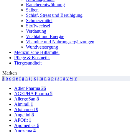
Raucherentwöhnung
Salben
Schlaf, Stress und Beruhigung
Schmerzmittel
Stoffwechsel
Verdauung
Vitalität und Energie
Vitamine und Nahrungsergänzungen
Wundversorgung
Medizinische Hilfsmittel
Pflege & Kosmetik
Tiergesundheit
Marken
a
b
c
d
e
f
g
h
i
j
k
l
m
n
o
p
r
s
t
u
v
w
y
Adler Pharma
26
AGEPHA Pharma
5
AllergoSan
8
Almirall
1
Alpinamed
9
Angelini
8
APOfit
1
Apomedica
6
Apozema
4