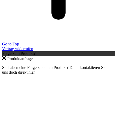
Go to Top
Vertrag widerrufen
Frage zum Produkt?
Produktanfrage
Jetzt anmelden und 10 % auf den ersten
Einkauf sparen – nur gültig im Webshop.
Sie haben eine Frage zu einem Produkt? Dann kontaktieren Sie
uns doch direkt hier.
×