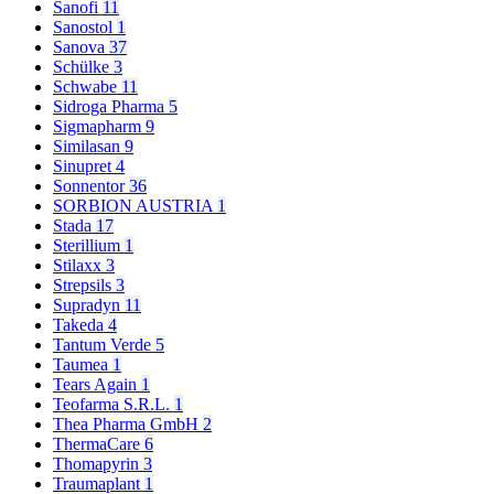
Sanofi
11
Sanostol
1
Sanova
37
Schülke
3
Schwabe
11
Sidroga Pharma
5
Sigmapharm
9
Similasan
9
Sinupret
4
Sonnentor
36
SORBION AUSTRIA
1
Stada
17
Sterillium
1
Stilaxx
3
Strepsils
3
Supradyn
11
Takeda
4
Tantum Verde
5
Taumea
1
Tears Again
1
Teofarma S.R.L.
1
Thea Pharma GmbH
2
ThermaCare
6
Thomapyrin
3
Traumaplant
1