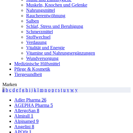
Muskeln, Knochen und Gelenke
Nahrungsmittel
Raucherentwöhnung
Salben
Schlaf, Stress und Beruhigung
Schmerzmittel
Stoffwechsel
Verdauung
Vitalität und Energie
Vitamine und Nahrungsergänzungen
Wundversorgung
Medizinische Hilfsmittel
Pflege & Kosmetik
Tiergesundheit
Marken
a
b
c
d
e
f
g
h
i
j
k
l
m
n
o
p
r
s
t
u
v
w
y
Adler Pharma
26
AGEPHA Pharma
5
AllergoSan
8
Almirall
1
Alpinamed
9
Angelini
8
APOfit
1