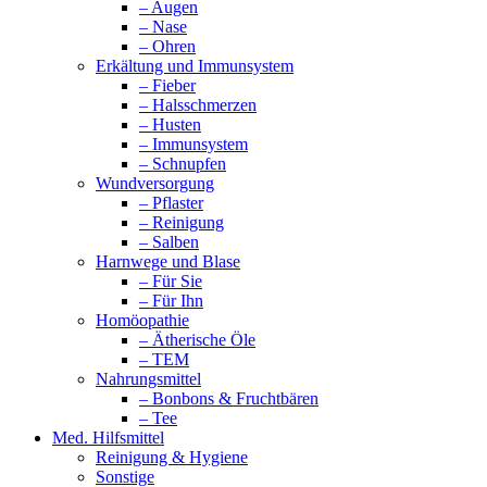
– Augen
– Nase
– Ohren
Erkältung und Immunsystem
– Fieber
– Halsschmerzen
– Husten
– Immunsystem
– Schnupfen
Wundversorgung
– Pflaster
– Reinigung
– Salben
Harnwege und Blase
– Für Sie
– Für Ihn
Homöopathie
– Ätherische Öle
– TEM
Nahrungsmittel
– Bonbons & Fruchtbären
– Tee
Med. Hilfsmittel
Reinigung & Hygiene
Sonstige