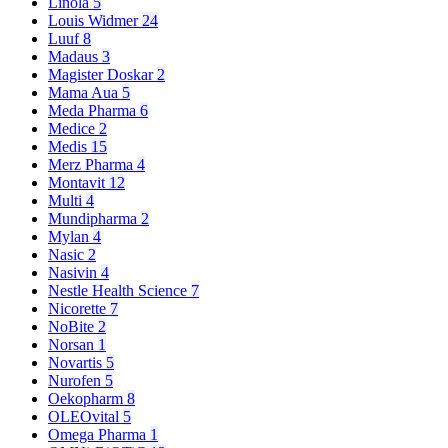
Linola
5
Louis Widmer
24
Luuf
8
Madaus
3
Magister Doskar
2
Mama Aua
5
Meda Pharma
6
Medice
2
Medis
15
Merz Pharma
4
Montavit
12
Multi
4
Mundipharma
2
Mylan
4
Nasic
2
Nasivin
4
Nestle Health Science
7
Nicorette
7
NoBite
2
Norsan
1
Novartis
5
Nurofen
5
Oekopharm
8
OLEOvital
5
Omega Pharma
1