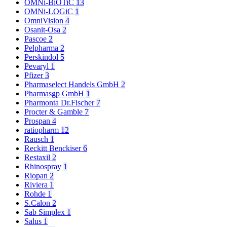
OMNi-BiOTiC
13
OMNi-LOGiC
1
OmniVision
4
Osanit-Osa
2
Pascoe
2
Pelpharma
2
Perskindol
5
Pevaryl
1
Pfizer
3
Pharmaselect Handels GmbH
2
Pharmasgp GmbH
1
Pharmonta Dr.Fischer
7
Procter & Gamble
7
Prospan
4
ratiopharm
12
Rausch
1
Reckitt Benckiser
6
Restaxil
2
Rhinospray
1
Riopan
2
Riviera
1
Rohde
1
S.Calon
2
Sab Simplex
1
Salus
1