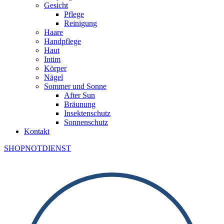
Gesicht
Pflege
Reinigung
Haare
Handpflege
Haut
Intim
Körper
Nägel
Sommer und Sonne
After Sun
Bräunung
Insektenschutz
Sonnenschutz
Kontakt
SHOP
NOTDIENST