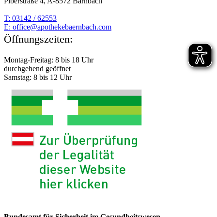
Piberstraße 4, A-8572 Bärnbach
T: 03142 / 62553
E:
moc.hcabnreabekehtopa@eciffo
Öffnungszeiten:
Montag-Freitag: 8 bis 18 Uhr
durchgehend geöffnet
Samstag: 8 bis 12 Uhr
Bundesamt für Sicherheit im Gesundheitswesen