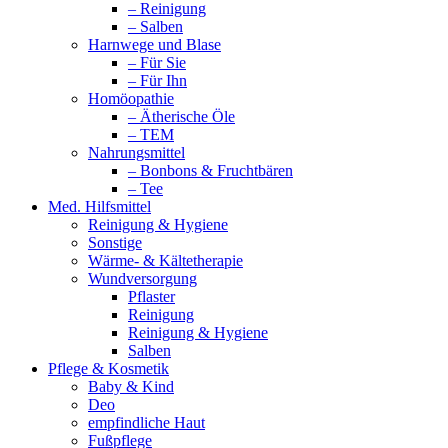
– Reinigung
– Salben
Harnwege und Blase
– Für Sie
– Für Ihn
Homöopathie
– Ätherische Öle
– TEM
Nahrungsmittel
– Bonbons & Fruchtbären
– Tee
Med. Hilfsmittel
Reinigung & Hygiene
Sonstige
Wärme- & Kältetherapie
Wundversorgung
Pflaster
Reinigung
Reinigung & Hygiene
Salben
Pflege & Kosmetik
Baby & Kind
Deo
empfindliche Haut
Fußpflege