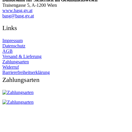
Traisengasse 5, A-1200 Wien
www.basg.gv.at
ta.vg.gsab@gsab
Links
Impressum
Datenschutz
AGB
Versand & Lieferung
Zahlungsarten
Widerruf
Barrierefreiheitserklärung
Zahlungsarten