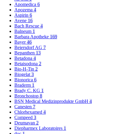
Apomedica
6
Apozema
4
Aspirin
6
Avene
16
Bach Rescue
4
Balneum
1
Barbara Apotheke
169
Bayer
46
Beiersdorf AG
7
Bepanthen
13
Betadona
4
Betaisodona
2
Bio-H-Tin
2
Biogelat
3
Bionorica
6
Braderm
1
Brady C. KG
1
Bronchostop
8
BSN Medical Medizinprodukte GmbH
4
Canesten
7
Chlorhexamed
4
Compeed
3
Deumavan
2
Diepharmex Laboratoires
1
doc
1