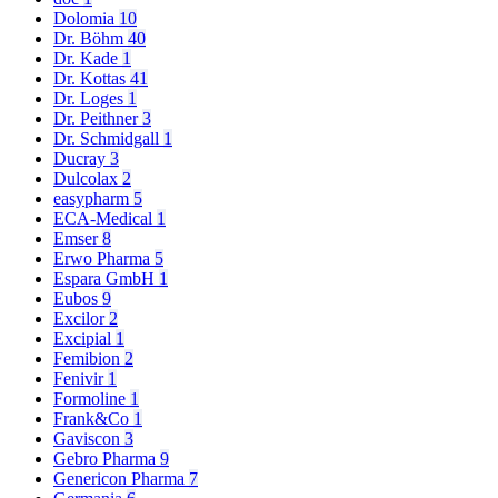
Dolomia
10
Dr. Böhm
40
Dr. Kade
1
Dr. Kottas
41
Dr. Loges
1
Dr. Peithner
3
Dr. Schmidgall
1
Ducray
3
Dulcolax
2
easypharm
5
ECA-Medical
1
Emser
8
Erwo Pharma
5
Espara GmbH
1
Eubos
9
Excilor
2
Excipial
1
Femibion
2
Fenivir
1
Formoline
1
Frank&Co
1
Gaviscon
3
Gebro Pharma
9
Genericon Pharma
7