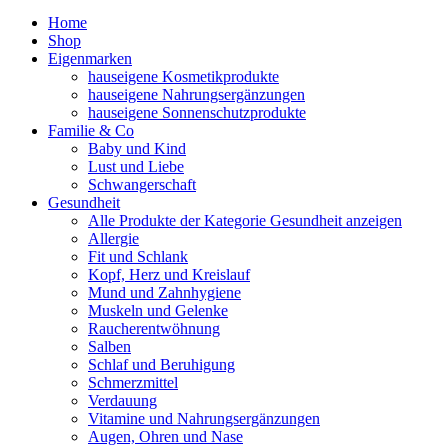
Home
Shop
Eigenmarken
hauseigene Kosmetikprodukte
hauseigene Nahrungsergänzungen
hauseigene Sonnenschutzprodukte
Familie & Co
Baby und Kind
Lust und Liebe
Schwangerschaft
Gesundheit
Alle Produkte der Kategorie Gesundheit anzeigen
Allergie
Fit und Schlank
Kopf, Herz und Kreislauf
Mund und Zahnhygiene
Muskeln und Gelenke
Raucherentwöhnung
Salben
Schlaf und Beruhigung
Schmerzmittel
Verdauung
Vitamine und Nahrungsergänzungen
Augen, Ohren und Nase