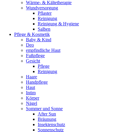
Wärme- & Kältetherapie
Wundversorgung
Pflaster
Reinigung
Reinigung & Hygiene
Salben
Pflege & Kosmetik
Baby & Kind
Deo
empfindliche Haut
Fußpflege
Gesicht
Pflege
Reinigung
Haare
Handpflege
Haut
Intim
Körper
Nägel
Sommer und Sonne
After Sun
Bräunung
Insektenschutz
Sonnenschutz