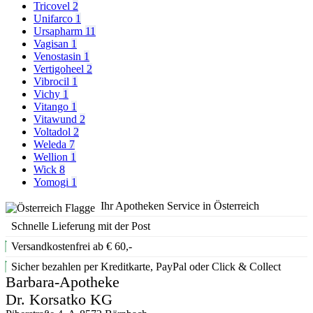
Tricovel
2
Unifarco
1
Ursapharm
11
Vagisan
1
Venostasin
1
Vertigoheel
2
Vibrocil
1
Vichy
1
Vitango
1
Vitawund
2
Voltadol
2
Weleda
7
Wellion
1
Wick
8
Yomogi
1
Ihr Apotheken Service in Österreich
Schnelle Lieferung mit der Post
Versandkostenfrei ab € 60,-
Sicher bezahlen per Kreditkarte, PayPal oder Click & Collect
Barbara-Apotheke
Dr. Korsatko KG