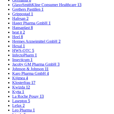
Germania
6
GlaxoSmithKline Consumer Healthcare
13
Grethers Pastillen
1
Grippostad
1
Hafesan
2
Hager Pharma GmbH
1
Hansaplast
8
heat it
2
Heel
8
Hermes Arzneimittel GmbH
2
Hexal
1
HWS-OTC
5
InfectoPharm
1
Insecticum
1
Jacoby GM Pharma GmbH
3
Johnson & Johnson
11
Karo Pharma GmbH
4
Kijimea
4
Klosterfrau
17
Kwizda
12
Kytta
1
La Roche Posay
13
Lasepton
5
Lefax
2
Leo Pharma
1