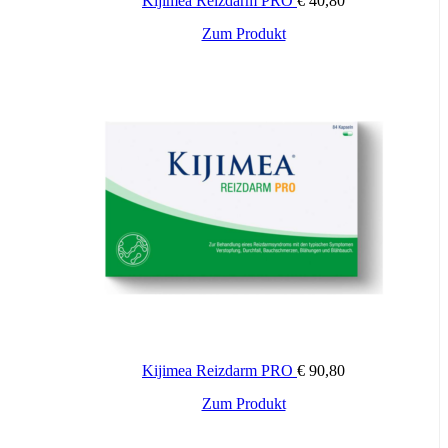
Kijimea Reizdarm PRO
€
40,80
Inhaltsstoffe:
Artischockenblaetter-Dickextrakt (4-6, Folia Cynarae
Zum Produkt
Wichtige Hinweise:
Zugelassenes Arzneimittel: Zu Risiken und Nebenwirkungen lesen
Sie die Packungsbeilage und fragen Sie Ihren Arzt oder Apotheker.
Die angegebene empfohlene Tagesdosis nicht überschreiten. Für
Kinder unerreichbar aufbewahren.
Kijimea Reizdarm PRO
€
90,80
Zum Produkt