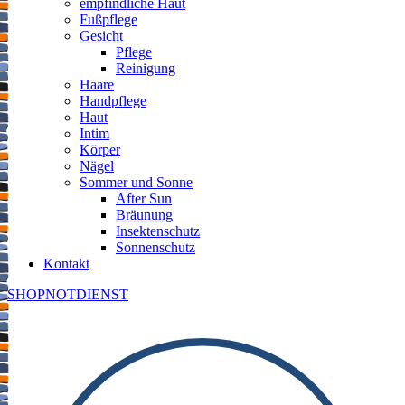
empfindliche Haut
Fußpflege
Gesicht
Pflege
Reinigung
Haare
Handpflege
Haut
Intim
Körper
Nägel
Sommer und Sonne
After Sun
Bräunung
Insektenschutz
Sonnenschutz
Kontakt
SHOP
NOTDIENST