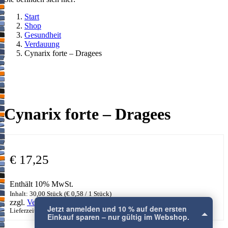
Start
Shop
Gesundheit
Verdauung
Cynarix forte – Dragees
Jetzt anmelden und 10 % auf den ersten
Einkauf sparen – nur gültig im Webshop.
×
Cynarix forte – Dragees
€
17,25
Enthält 10% MwSt.
Inhalt: 30,00 Stück (
€
0,58
/ 1 Stück)
zzgl.
Versand
Lieferzeit: ca. 2-3 Werktage