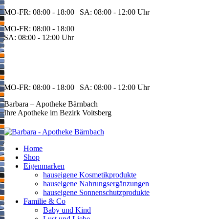
Zum
MO-FR: 08:00 - 18:00 | SA: 08:00 - 12:00 Uhr
Inhalt
MO-FR: 08:00 - 18:00
springen
SA: 08:00 - 12:00 Uhr
BEREITSCHAFT
+43 3142 62553
MO-FR: 08:00 - 18:00 | SA: 08:00 - 12:00 Uhr
Barbara – Apotheke Bärnbach
Ihre Apotheke im Bezirk Voitsberg
Home
Shop
Eigenmarken
hauseigene Kosmetikprodukte
hauseigene Nahrungsergänzungen
hauseigene Sonnenschutzprodukte
Familie & Co
Baby und Kind
Lust und Liebe