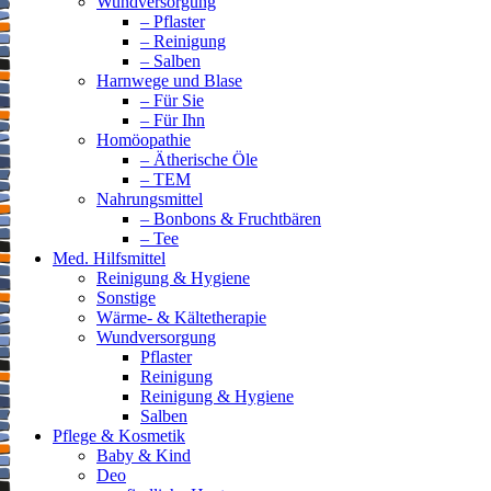
Wundversorgung
– Pflaster
– Reinigung
– Salben
Harnwege und Blase
– Für Sie
– Für Ihn
Homöopathie
– Ätherische Öle
– TEM
Nahrungsmittel
– Bonbons & Fruchtbären
– Tee
Med. Hilfsmittel
Reinigung & Hygiene
Sonstige
Wärme- & Kältetherapie
Wundversorgung
Pflaster
Reinigung
Reinigung & Hygiene
Salben
Pflege & Kosmetik
Baby & Kind
Deo