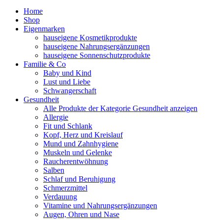
Home
Shop
Eigenmarken
hauseigene Kosmetikprodukte
hauseigene Nahrungsergänzungen
hauseigene Sonnenschutzprodukte
Familie & Co
Baby und Kind
Lust und Liebe
Schwangerschaft
Gesundheit
Alle Produkte der Kategorie Gesundheit anzeigen
Allergie
Fit und Schlank
Kopf, Herz und Kreislauf
Mund und Zahnhygiene
Muskeln und Gelenke
Raucherentwöhnung
Salben
Schlaf und Beruhigung
Schmerzmittel
Verdauung
Vitamine und Nahrungsergänzungen
Augen, Ohren und Nase