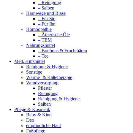
– Reinigung
– Salben
Harnwege und Blase
– Für Sie
– Für Ihn
Homöopathie
– Ätherische Öle
– TEM
Nahrungsmittel
– Bonbons & Fruchtbären
– Tee
Med. Hilfsmittel
Reinigung & Hygiene
Sonstige
Wärme- & Kältetherapie
Wundversorgung
Pflaster
Reinigung
Reinigung & Hygiene
Salben
Pflege & Kosmetik
Baby & Kind
Deo
empfindliche Haut
Fußpflege