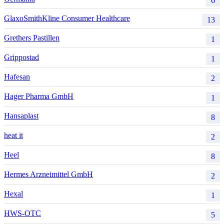
6
GlaxoSmithKline Consumer Healthcare
13
Grethers Pastillen
1
Grippostad
1
Hafesan
2
Hager Pharma GmbH
1
Hansaplast
8
heat it
2
Heel
8
Hermes Arzneimittel GmbH
2
Hexal
1
HWS-OTC
5