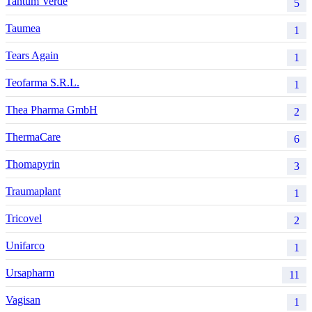
Tantum Verde
5
Taumea
1
Tears Again
1
Teofarma S.R.L.
1
Thea Pharma GmbH
2
ThermaCare
6
Thomapyrin
3
Traumaplant
1
Tricovel
2
Unifarco
1
Ursapharm
11
Vagisan
1