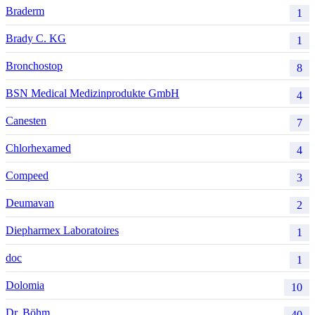
Braderm
1
Brady C. KG
1
Bronchostop
8
BSN Medical Medizinprodukte GmbH
4
Canesten
7
Chlorhexamed
4
Compeed
3
Deumavan
2
Diepharmex Laboratoires
1
doc
1
Dolomia
10
Dr. Böhm
40