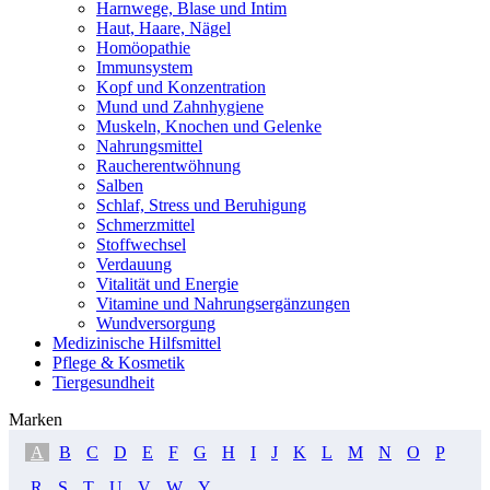
Harnwege, Blase und Intim
Haut, Haare, Nägel
Homöopathie
Immunsystem
Kopf und Konzentration
Mund und Zahnhygiene
Muskeln, Knochen und Gelenke
Nahrungsmittel
Raucherentwöhnung
Salben
Schlaf, Stress und Beruhigung
Schmerzmittel
Stoffwechsel
Verdauung
Vitalität und Energie
Vitamine und Nahrungsergänzungen
Wundversorgung
Medizinische Hilfsmittel
Pflege & Kosmetik
Tiergesundheit
Marken
A
B
C
D
E
F
G
H
I
J
K
L
M
N
O
P
R
S
T
U
V
W
Y