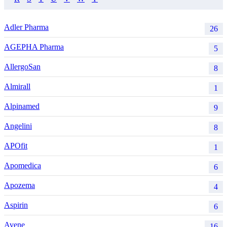
Adler Pharma
26
AGEPHA Pharma
5
AllergoSan
8
Almirall
1
Alpinamed
9
Angelini
8
APOfit
1
Apomedica
6
Apozema
4
Aspirin
6
Avene
16