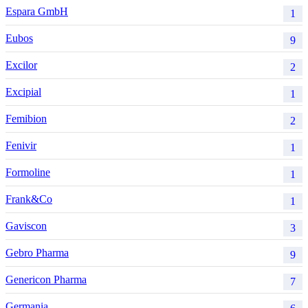
Espara GmbH
1
Eubos
9
Excilor
2
Excipial
1
Femibion
2
Fenivir
1
Formoline
1
Frank&Co
1
Gaviscon
3
Gebro Pharma
9
Genericon Pharma
7
Germania