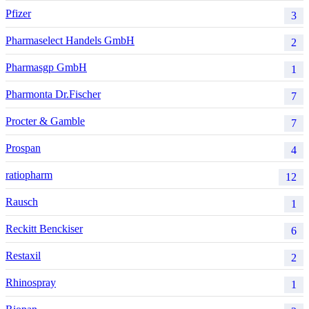
Pfizer
3
Pharmaselect Handels GmbH
2
Pharmasgp GmbH
1
Pharmonta Dr.Fischer
7
Procter & Gamble
7
Prospan
4
ratiopharm
12
Rausch
1
Reckitt Benckiser
6
Restaxil
2
Rhinospray
1