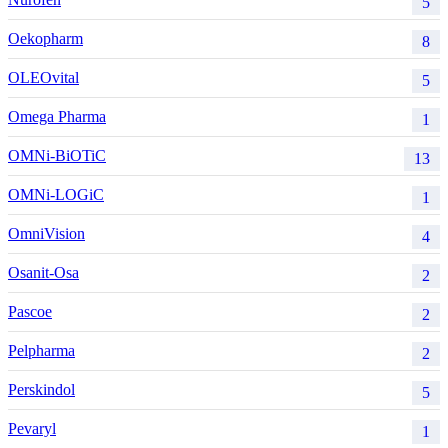
5
Oekopharm
8
OLEOvital
5
Omega Pharma
1
OMNi-BiOTiC
13
OMNi-LOGiC
1
OmniVision
4
Osanit-Osa
2
Pascoe
2
Pelpharma
2
Perskindol
5
Pevaryl
1