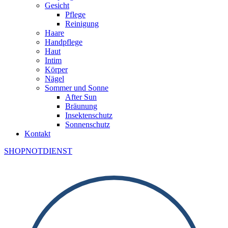
Gesicht
Pflege
Reinigung
Haare
Handpflege
Haut
Intim
Körper
Nägel
Sommer und Sonne
After Sun
Bräunung
Insektenschutz
Sonnenschutz
Kontakt
SHOP
NOTDIENST