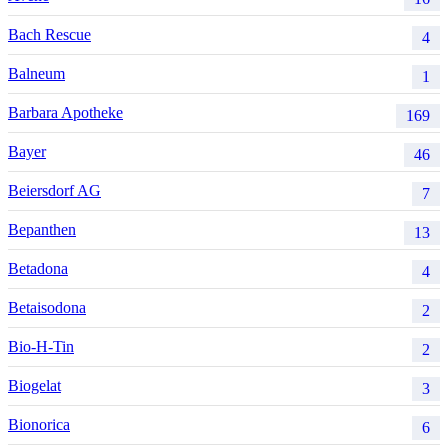
Bach Rescue
4
Balneum
1
Barbara Apotheke
169
Bayer
46
Beiersdorf AG
7
Bepanthen
13
Betadona
4
Betaisodona
2
Bio-H-Tin
2
Biogelat
3
Bionorica
6