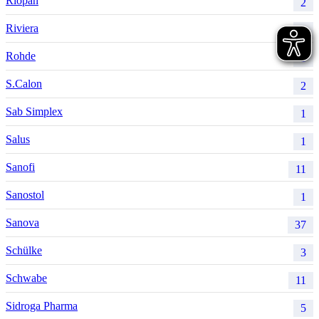
Riopan
2
Riviera
1
Rohde
1
S.Calon
2
Sab Simplex
1
Salus
1
Sanofi
11
Sanostol
1
Sanova
37
Schülke
3
Schwabe
11
Sidroga Pharma
5