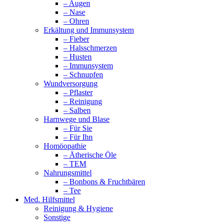
– Augen
– Nase
– Ohren
Erkältung und Immunsystem
– Fieber
– Halsschmerzen
– Husten
– Immunsystem
– Schnupfen
Wundversorgung
– Pflaster
– Reinigung
– Salben
Harnwege und Blase
– Für Sie
– Für Ihn
Homöopathie
– Ätherische Öle
– TEM
Nahrungsmittel
– Bonbons & Fruchtbären
– Tee
Med. Hilfsmittel
Reinigung & Hygiene
Sonstige