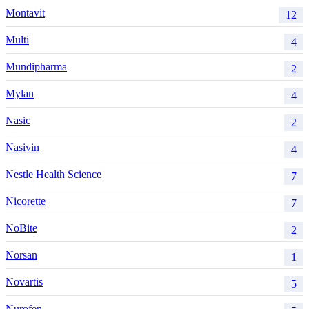
Montavit
12
Multi
4
Mundipharma
2
Mylan
4
Nasic
2
Nasivin
4
Nestle Health Science
7
Nicorette
7
NoBite
2
Norsan
1
Novartis
5
Nurofen