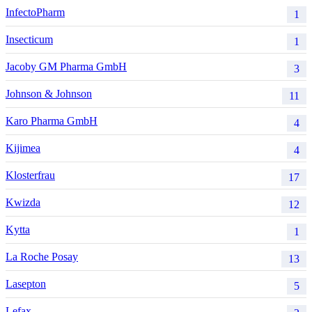
InfectoPharm
1
Insecticum
1
Jacoby GM Pharma GmbH
3
Johnson & Johnson
11
Karo Pharma GmbH
4
Kijimea
4
Klosterfrau
17
Kwizda
12
Kytta
1
La Roche Posay
13
Lasepton
5
Lefax