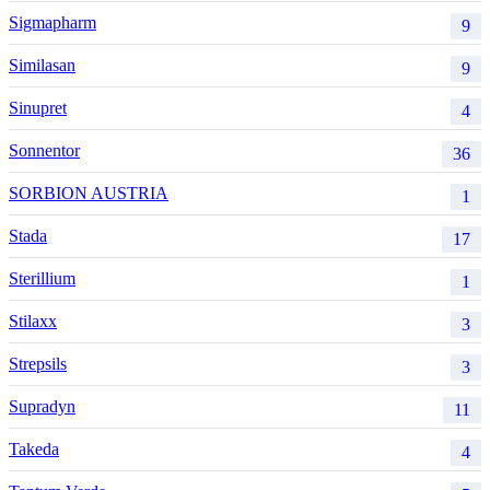
Sigmapharm
9
Similasan
9
Sinupret
4
Sonnentor
36
SORBION AUSTRIA
1
Stada
17
Sterillium
1
Stilaxx
3
Strepsils
3
Supradyn
11
Takeda
4