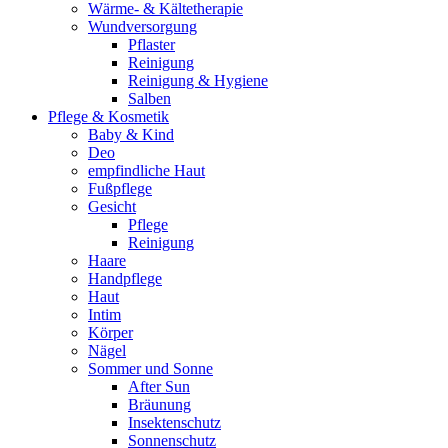
Wärme- & Kältetherapie
Wundversorgung
Pflaster
Reinigung
Reinigung & Hygiene
Salben
Pflege & Kosmetik
Baby & Kind
Deo
empfindliche Haut
Fußpflege
Gesicht
Pflege
Reinigung
Haare
Handpflege
Haut
Intim
Körper
Nägel
Sommer und Sonne
After Sun
Bräunung
Insektenschutz
Sonnenschutz