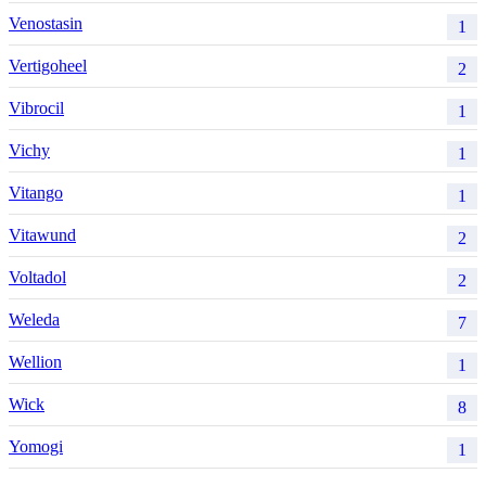
Venostasin
1
Vertigoheel
2
Vibrocil
1
Vichy
1
Vitango
1
Vitawund
2
Voltadol
2
Weleda
7
Wellion
1
Wick
8
Yomogi
1