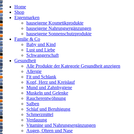
Home
Shop
Eigenmarken
hauseigene Kosmetikprodukte
hauseigene Nahrungsergänzungen
hauseigene Sonnenschutzprodukte
Familie & Co
Baby und Kind
Lust und Liebe
Schwangerschaft
Gesundheit
Alle Produkte der Kategorie Gesundheit anzeigen
Allergie
Fit und Schlank
Kopf, Herz und Kreislauf
Mund und Zahnhygiene
Muskeln und Gelenke
Raucherentwöhnung
Salben
Schlaf und Beruhigung
Schmerzmittel
Verdauung
Vitamine und Nahrungsergänzungen
Augen, Ohren und Nase