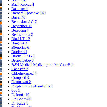
Avene
16
Bach Rescue
4
Balneum
1
Barbara Apotheke
169
Bayer
46
Beiersdorf AG
7
Bepanthen
13
Betadona
4
Betaisodona
2
Bio-H-Tin
2
Biogelat
3
Bionorica
6
Braderm
1
Brady C. KG
1
Bronchostop
8
BSN Medical Medizinprodukte GmbH
4
Canesten
7
Chlorhexamed
4
Compeed
3
Deumavan
2
Diepharmex Laboratoires
1
doc
1
Dolomia
10
Dr. Böhm
40
Dr. Kade
1