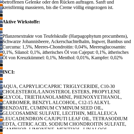
betroffenen Gelenke oder den Rücken auftragen. Sanft und
kreisförmig massieren, bis die Creme völlig eingezogen ist.
Aktive Wirkstoffe:
Pflanzenextrakte von Teufelskralle (Harpagophytum procumbens),
Schwarze Johannisbeere, Ackerschachtelhalm, Ingwer, Bambus und
Curcuma: 1,5%, Meeres-Chondroitin: 0,04%, Meeresglucosamin:
0,1%, Silanol: 0,1%, ätherisches Öl von Cajeput: 0,1%, ätherisches
Öl von Kreuzkümmel: 0,1%, Menthol: 0,01%, Kampfer: 0,02%
INCI:
AQUA, CAPRYLIC/CAPRIC TRIGLYCERIDE, C10-30
CHOLESTEROL/LANOSTEROL ESTERS, PROPYLENE
GLYCOL, TRIETHANOLAMINE, PHENOXYETHANOL,
CARBOMER, BENZYL ALCOHOL, C12-15 ALKYL
BENZOATE, CUMINUM CYMINUM SEED OIL,
GLUCOSAMINE SULFATE, LECITHIN, MELALEUCA
LEUCADENDRON CAJUPUTI LEAF OIL, TETRASODIUM
EDTA, CITRIC ACID, SODIUM CHONDROITIN SULFATE,
CAMPHOR, LIMONENE, MENTHOL, LINALOOL,