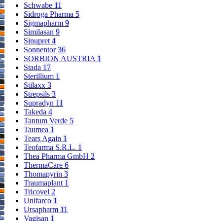
Schwabe
11
Sidroga Pharma
5
Sigmapharm
9
Similasan
9
Sinupret
4
Sonnentor
36
SORBION AUSTRIA
1
Stada
17
Sterillium
1
Stilaxx
3
Strepsils
3
Supradyn
11
Takeda
4
Tantum Verde
5
Taumea
1
Tears Again
1
Teofarma S.R.L.
1
Thea Pharma GmbH
2
ThermaCare
6
Thomapyrin
3
Traumaplant
1
Tricovel
2
Unifarco
1
Ursapharm
11
Vagisan
1