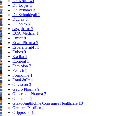
Dr. Kottas
41
Dr. Loges
1
Dr. Peithner
3
Dr. Schmidgall
1
Ducray
3
Dulcolax
2
easypharm
5
ECA-Medical
1
Emser
8
Erwo Pharma
5
Espara GmbH
1
Eubos
9
Excilor
2
Excipial
1
Femibion
2
Fenivir
1
Formoline
1
Frank&Co
1
Gaviscon
3
Gebro Pharma
9
Genericon Pharma
7
Germania
6
GlaxoSmithKline Consumer Healthcare
13
Grethers Pastillen
1
Grippostad
1