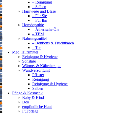
– Reinigung
– Salben
Harnwege und Blase
– Für Sie
– Für Ihn
Homöopathie
– Ätherische Öle
– TEM
Nahrungsmittel
– Bonbons & Fruchtbären
– Tee
Med. Hilfsmittel
Reinigung & Hygiene
Sonstige
Wärme- & Kältetherapie
Wundversorgung
Pflaster
Reinigung
Reinigung & Hygiene
Salben
Pflege & Kosmetik
Baby & Kind
Deo
empfindliche Haut
Fußpflege