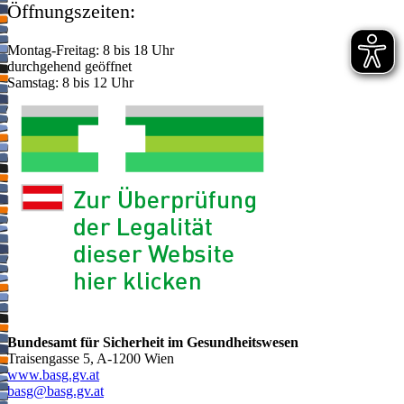
Öffnungszeiten:
Montag-Freitag: 8 bis 18 Uhr
durchgehend geöffnet
Samstag: 8 bis 12 Uhr
Bundesamt für Sicherheit im Gesundheitswesen
Traisengasse 5, A-1200 Wien
www.basg.gv.at
ta.vg.gsab@gsab