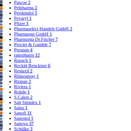
Pascoe
2
Pelpharma
2
Perskindol
5
Pevaryl
1
Pfizer
3
Pharmaselect Handels GmbH
2
Pharmasgp GmbH
1
Pharmonta Dr.Fischer
7
Procter & Gamble
7
Prospan
4
ratiopharm
12
Rausch
1
Reckitt Benckiser
6
Restaxil
2
Rhinospray
1
Riopan
2
Riviera
1
Rohde
1
S.Calon
2
Sab Simplex
1
Salus
1
Sanofi
11
Sanostol
1
Sanova
37
Schülke
3