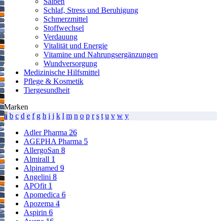
Salben
Schlaf, Stress und Beruhigung
Schmerzmittel
Stoffwechsel
Verdauung
Vitalität und Energie
Vitamine und Nahrungsergänzungen
Wundversorgung
Medizinische Hilfsmittel
Pflege & Kosmetik
Tiergesundheit
Marken
a
b
c
d
e
f
g
h
i
j
k
l
m
n
o
p
r
s
t
u
v
w
y
Adler Pharma
26
AGEPHA Pharma
5
AllergoSan
8
Almirall
1
Alpinamed
9
Angelini
8
APOfit
1
Apomedica
6
Apozema
4
Aspirin
6