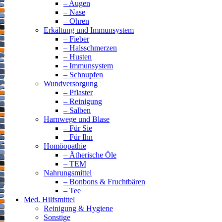
– Augen
– Nase
– Ohren
Erkältung und Immunsystem
– Fieber
– Halsschmerzen
– Husten
– Immunsystem
– Schnupfen
Wundversorgung
– Pflaster
– Reinigung
– Salben
Harnwege und Blase
– Für Sie
– Für Ihn
Homöopathie
– Ätherische Öle
– TEM
Nahrungsmittel
– Bonbons & Fruchtbären
– Tee
Med. Hilfsmittel
Reinigung & Hygiene
Sonstige