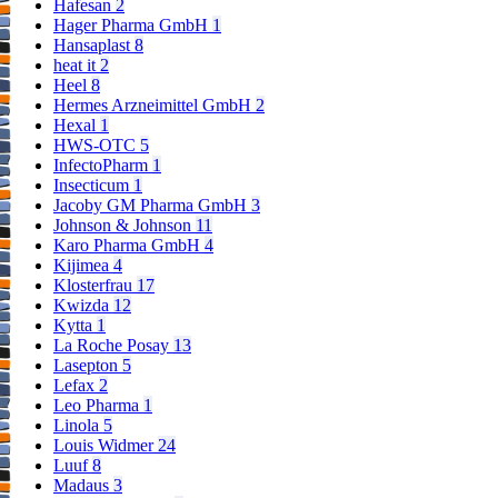
Hafesan
2
Hager Pharma GmbH
1
Hansaplast
8
heat it
2
Heel
8
Hermes Arzneimittel GmbH
2
Hexal
1
HWS-OTC
5
InfectoPharm
1
Insecticum
1
Jacoby GM Pharma GmbH
3
Johnson & Johnson
11
Karo Pharma GmbH
4
Kijimea
4
Klosterfrau
17
Kwizda
12
Kytta
1
La Roche Posay
13
Lasepton
5
Lefax
2
Leo Pharma
1
Linola
5
Louis Widmer
24
Luuf
8
Madaus
3