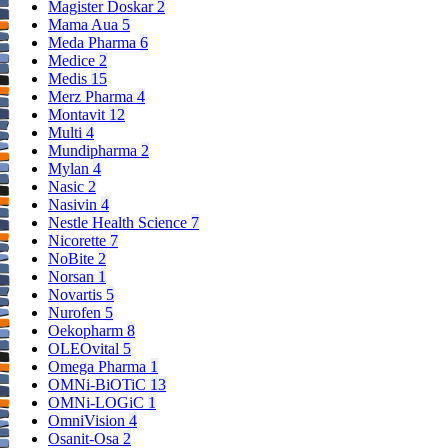
Magister Doskar
2
Mama Aua
5
Meda Pharma
6
Medice
2
Medis
15
Merz Pharma
4
Montavit
12
Multi
4
Mundipharma
2
Mylan
4
Nasic
2
Nasivin
4
Nestle Health Science
7
Nicorette
7
NoBite
2
Norsan
1
Novartis
5
Nurofen
5
Oekopharm
8
OLEOvital
5
Omega Pharma
1
OMNi-BiOTiC
13
OMNi-LOGiC
1
OmniVision
4
Osanit-Osa
2