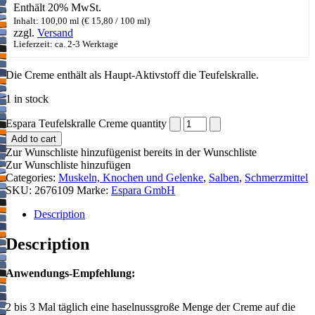
Enthält 20% MwSt.
Inhalt: 100,00 ml (
€
15,80
/ 100 ml)
zzgl.
Versand
Lieferzeit: ca. 2-3 Werktage
Die Creme enthält als Haupt-Aktivstoff die Teufelskralle.
1 in stock
Espara Teufelskralle Creme quantity
Add to cart
Zur Wunschliste hinzufügen
ist bereits in der Wunschliste
Zur Wunschliste hinzufügen
Categories:
Muskeln, Knochen und Gelenke
,
Salben
,
Schmerzmittel
SKU:
2676109
Marke:
Espara GmbH
Description
Description
Anwendungs-Empfehlung:
2 bis 3 Mal täglich eine haselnussgroße Menge der Creme auf die