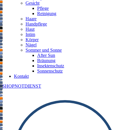
Gesicht
Pflege
Reinigung
Haare
Handpflege
Haut
Intim
Körper
Nägel
Sommer und Sonne
After Sun
Bräunung
Insektenschutz
Sonnenschutz
Kontakt
SHOP
NOTDIENST