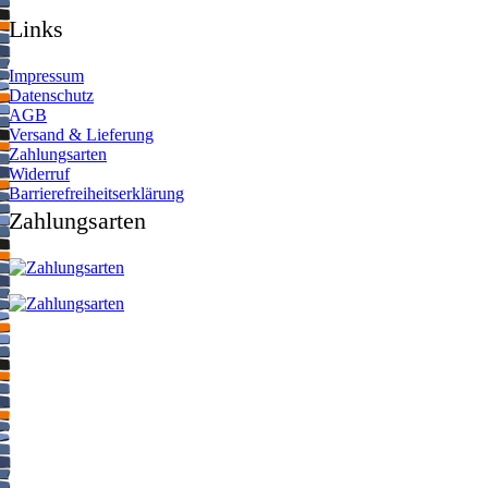
Links
Impressum
Datenschutz
AGB
Versand & Lieferung
Zahlungsarten
Widerruf
Barrierefreiheitserklärung
Zahlungsarten