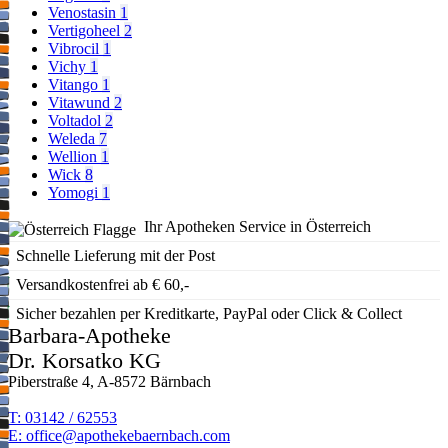
Venostasin
1
Vertigoheel
2
Vibrocil
1
Vichy
1
Vitango
1
Vitawund
2
Voltadol
2
Weleda
7
Wellion
1
Wick
8
Yomogi
1
Ihr Apotheken Service in Österreich
Schnelle Lieferung mit der Post
Versandkostenfrei ab € 60,-
Sicher bezahlen per Kreditkarte, PayPal oder Click & Collect
Barbara-Apotheke
Dr. Korsatko KG
Piberstraße 4, A-8572 Bärnbach
T: 03142 / 62553
E:
moc.hcabnreabekehtopa@eciffo