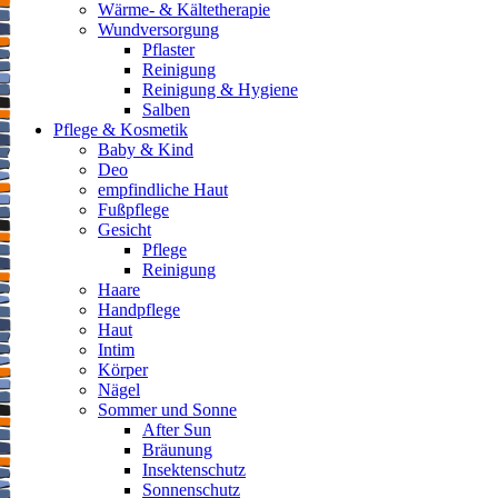
Wärme- & Kältetherapie
Wundversorgung
Pflaster
Reinigung
Reinigung & Hygiene
Salben
Pflege & Kosmetik
Baby & Kind
Deo
empfindliche Haut
Fußpflege
Gesicht
Pflege
Reinigung
Haare
Handpflege
Haut
Intim
Körper
Nägel
Sommer und Sonne
After Sun
Bräunung
Insektenschutz
Sonnenschutz