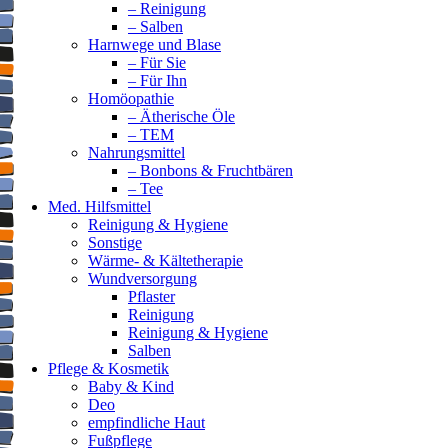
– Reinigung
– Salben
Harnwege und Blase
– Für Sie
– Für Ihn
Homöopathie
– Ätherische Öle
– TEM
Nahrungsmittel
– Bonbons & Fruchtbären
– Tee
Med. Hilfsmittel
Reinigung & Hygiene
Sonstige
Wärme- & Kältetherapie
Wundversorgung
Pflaster
Reinigung
Reinigung & Hygiene
Salben
Pflege & Kosmetik
Baby & Kind
Deo
empfindliche Haut
Fußpflege