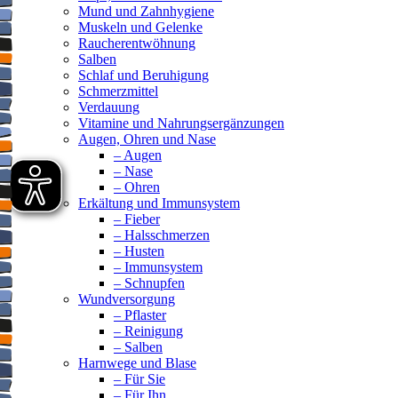
Mund und Zahnhygiene
Muskeln und Gelenke
Raucherentwöhnung
Salben
Schlaf und Beruhigung
Schmerzmittel
Verdauung
Vitamine und Nahrungsergänzungen
Augen, Ohren und Nase
– Augen
– Nase
– Ohren
Erkältung und Immunsystem
– Fieber
– Halsschmerzen
– Husten
– Immunsystem
– Schnupfen
Wundversorgung
– Pflaster
– Reinigung
– Salben
Harnwege und Blase
– Für Sie
– Für Ihn