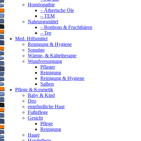
Homöopathie
– Ätherische Öle
– TEM
Nahrungsmittel
– Bonbons & Fruchtbären
– Tee
Med. Hilfsmittel
Reinigung & Hygiene
Sonstige
Wärme- & Kältetherapie
Wundversorgung
Pflaster
Reinigung
Reinigung & Hygiene
Salben
Pflege & Kosmetik
Baby & Kind
Deo
empfindliche Haut
Fußpflege
Gesicht
Pflege
Reinigung
Haare
Handpflege