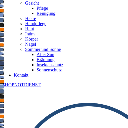
Gesicht
Pflege
Reinigung
Haare
Handpflege
Haut
Intim
Körper
Nägel
Sommer und Sonne
After Sun
Bräunung
Insektenschutz
Sonnenschutz
Kontakt
SHOP
NOTDIENST