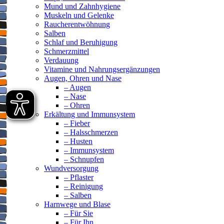
Mund und Zahnhygiene
Muskeln und Gelenke
Raucherentwöhnung
Salben
Schlaf und Beruhigung
Schmerzmittel
Verdauung
Vitamine und Nahrungsergänzungen
Augen, Ohren und Nase
– Augen
– Nase
– Ohren
Erkältung und Immunsystem
– Fieber
– Halsschmerzen
– Husten
– Immunsystem
– Schnupfen
Wundversorgung
– Pflaster
– Reinigung
– Salben
Harnwege und Blase
– Für Sie
– Für Ihn