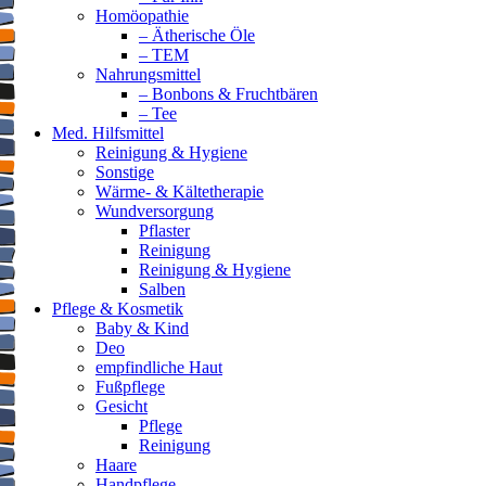
Homöopathie
– Ätherische Öle
– TEM
Nahrungsmittel
– Bonbons & Fruchtbären
– Tee
Med. Hilfsmittel
Reinigung & Hygiene
Sonstige
Wärme- & Kältetherapie
Wundversorgung
Pflaster
Reinigung
Reinigung & Hygiene
Salben
Pflege & Kosmetik
Baby & Kind
Deo
empfindliche Haut
Fußpflege
Gesicht
Pflege
Reinigung
Haare
Handpflege