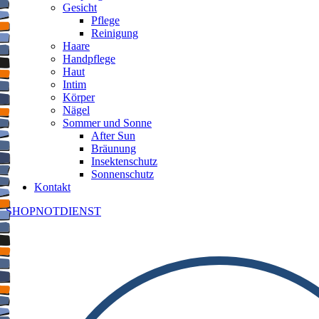
Gesicht
Pflege
Reinigung
Haare
Handpflege
Haut
Intim
Körper
Nägel
Sommer und Sonne
After Sun
Bräunung
Insektenschutz
Sonnenschutz
Kontakt
SHOP
NOTDIENST