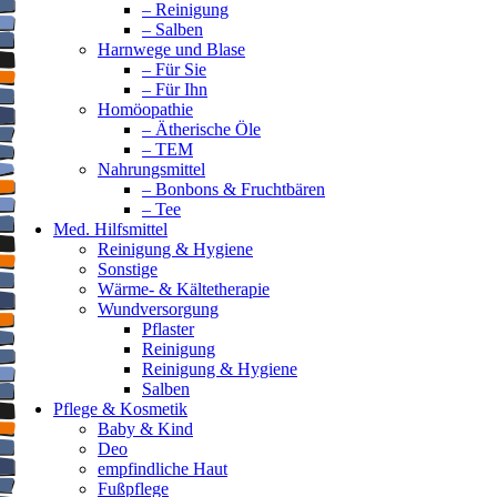
– Reinigung
– Salben
Harnwege und Blase
– Für Sie
– Für Ihn
Homöopathie
– Ätherische Öle
– TEM
Nahrungsmittel
– Bonbons & Fruchtbären
– Tee
Med. Hilfsmittel
Reinigung & Hygiene
Sonstige
Wärme- & Kältetherapie
Wundversorgung
Pflaster
Reinigung
Reinigung & Hygiene
Salben
Pflege & Kosmetik
Baby & Kind
Deo
empfindliche Haut
Fußpflege