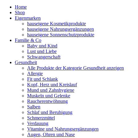
Home
Shop
Eigenmarken
hauseigene Kosmetikprodukte
hauseigene Nahrungsergänzungen
hauseigene Sonnenschutzprodukte
Familie & Co
Baby und Kind
Lust und Liebe
Schwangerschaft
Gesundheit
Alle Produkte der Kategorie Gesundheit anzeigen
Allergie
Fit und Schlank
Kopf, Herz und Kreislauf
Mund und Zahnhygiene
Muskeln und Gelenke
Raucherentwöhnung
Salben
Schlaf und Beruhigung
Schmerzmittel
Verdauung
Vitamine und Nahrungsergänzungen
Augen, Ohren und Nase