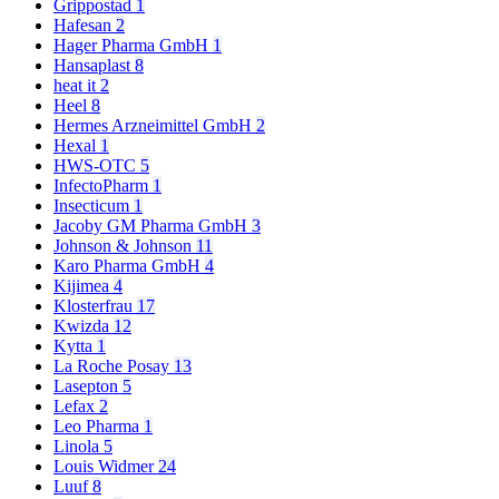
Grippostad
1
Hafesan
2
Hager Pharma GmbH
1
Hansaplast
8
heat it
2
Heel
8
Hermes Arzneimittel GmbH
2
Hexal
1
HWS-OTC
5
InfectoPharm
1
Insecticum
1
Jacoby GM Pharma GmbH
3
Johnson & Johnson
11
Karo Pharma GmbH
4
Kijimea
4
Klosterfrau
17
Kwizda
12
Kytta
1
La Roche Posay
13
Lasepton
5
Lefax
2
Leo Pharma
1
Linola
5
Louis Widmer
24
Luuf
8