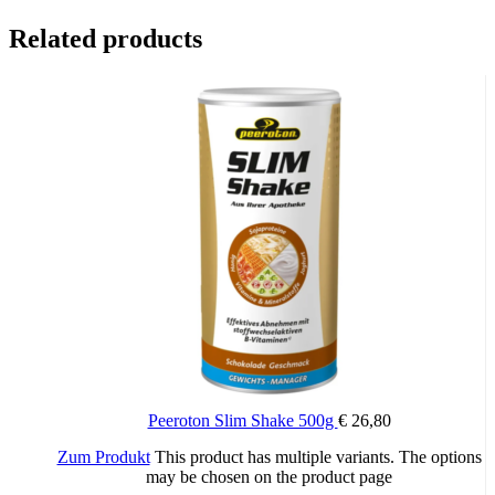
Related products
Nährwerte
Nähr-/Brennwerte Trockenprodukt pro 100 g
Brennwert: 1186 kJ
Brennwert: 279 kcal
Fett: 0,50 g
– davon ges. Fettsäure: 0,10 g
Kohlenhydrate: 69,00 g
– davon Zucker: 63,00 g
Eiweiß: 0,50 g
Salz: 0,02 g
Peeroton Slim Shake 500g
€
26,80
Zum Produkt
This product has multiple variants. The options
may be chosen on the product page