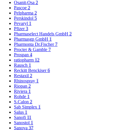
Osanit-Osa
2
Pascoe
2
Pelpharma
2
Perskindol
5
Pevaryl
1
Pfizer
3
Pharmaselect Handels GmbH
2
Pharmasgp GmbH
1
Pharmonta Dr.Fischer
7
Procter & Gamble
7
Prospan
4
ratiopharm
12
Rausch
1
Reckitt Benckiser
6
Restaxil
2
Rhinospray
1
Riopan
2
Riviera
1
Rohde
1
S.Calon
2
Sab Simplex
1
Salus
1
Sanofi
11
Sanostol
1
Sanova
37