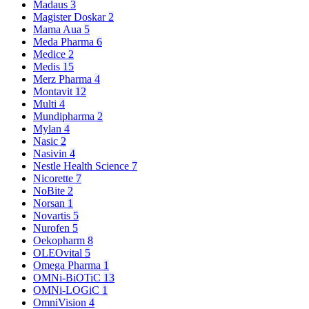
Madaus
3
Magister Doskar
2
Mama Aua
5
Meda Pharma
6
Medice
2
Medis
15
Merz Pharma
4
Montavit
12
Multi
4
Mundipharma
2
Mylan
4
Nasic
2
Nasivin
4
Nestle Health Science
7
Nicorette
7
NoBite
2
Norsan
1
Novartis
5
Nurofen
5
Oekopharm
8
OLEOvital
5
Omega Pharma
1
OMNi-BiOTiC
13
OMNi-LOGiC
1
OmniVision
4