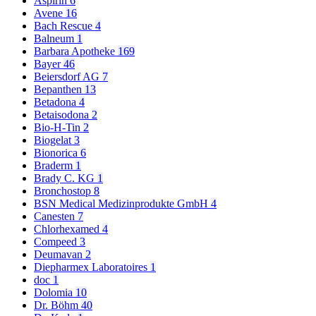
Aspirin
6
Avene
16
Bach Rescue
4
Balneum
1
Barbara Apotheke
169
Bayer
46
Beiersdorf AG
7
Bepanthen
13
Betadona
4
Betaisodona
2
Bio-H-Tin
2
Biogelat
3
Bionorica
6
Braderm
1
Brady C. KG
1
Bronchostop
8
BSN Medical Medizinprodukte GmbH
4
Canesten
7
Chlorhexamed
4
Compeed
3
Deumavan
2
Diepharmex Laboratoires
1
doc
1
Dolomia
10
Dr. Böhm
40