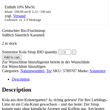
Enthält 10% MwSt.
Inhalt: 500,00 ml (
€
2,12
/ 100 ml)
zzgl.
Versand
Lieferzeit: ca. 2-3 Werktage
Gemischter Bio-Fruchtsirup
Süßlich Säuerlich Karamell
2 in stock
Sonnentor Kola Sirup BIO quantity
Add to cart
Zur Wunschliste hinzufügen
ist bereits in der Wunschliste
Zur Wunschliste hinzufügen
Categories:
Nahrungsmittel
,
Tee
SKU:
5789707
Marke:
Sonnentor
Description
Description
Kola aus dem Kräutergarten? Ja, richtig gelesen! Für Ihre Lieblings-
Limo ist ein Cola-Kraut gewachsen – und das beste: Der Sirup
kommt ganz ohne künstliche Aromen und Koffein aus. Am besten