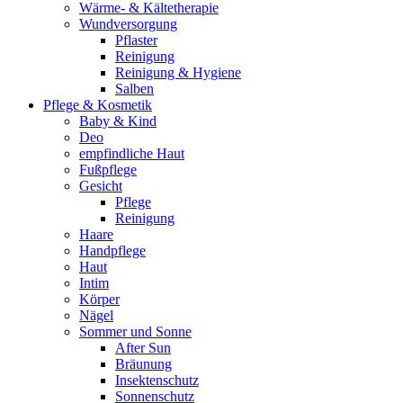
Wärme- & Kältetherapie
Wundversorgung
Pflaster
Reinigung
Reinigung & Hygiene
Salben
Pflege & Kosmetik
Baby & Kind
Deo
empfindliche Haut
Fußpflege
Gesicht
Pflege
Reinigung
Haare
Handpflege
Haut
Intim
Körper
Nägel
Sommer und Sonne
After Sun
Bräunung
Insektenschutz
Sonnenschutz