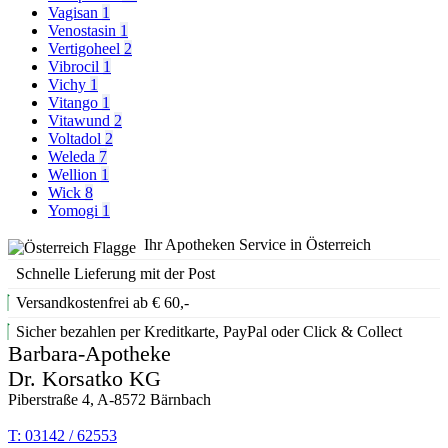
Vagisan
1
Venostasin
1
Vertigoheel
2
Vibrocil
1
Vichy
1
Vitango
1
Vitawund
2
Voltadol
2
Weleda
7
Wellion
1
Wick
8
Yomogi
1
Ihr Apotheken Service in Österreich
Schnelle Lieferung mit der Post
Versandkostenfrei ab € 60,-
Sicher bezahlen per Kreditkarte, PayPal oder Click & Collect
Barbara-Apotheke
Dr. Korsatko KG
Piberstraße 4, A-8572 Bärnbach
T: 03142 / 62553