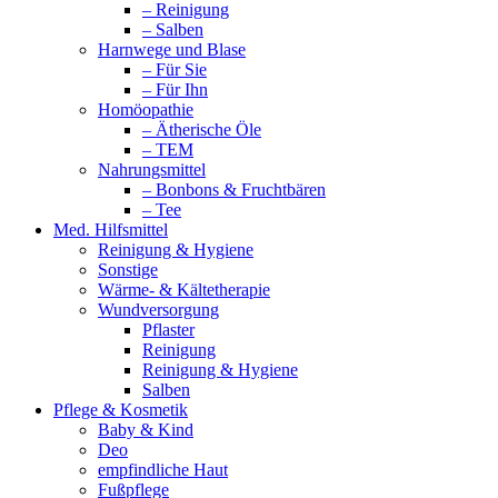
– Reinigung
– Salben
Harnwege und Blase
– Für Sie
– Für Ihn
Homöopathie
– Ätherische Öle
– TEM
Nahrungsmittel
– Bonbons & Fruchtbären
– Tee
Med. Hilfsmittel
Reinigung & Hygiene
Sonstige
Wärme- & Kältetherapie
Wundversorgung
Pflaster
Reinigung
Reinigung & Hygiene
Salben
Pflege & Kosmetik
Baby & Kind
Deo
empfindliche Haut
Fußpflege