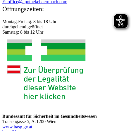
E:
moc.hcabnreabekehtopa@eciffo
Öffnungszeiten:
Montag-Freitag: 8 bis 18 Uhr
durchgehend geöffnet
Samstag: 8 bis 12 Uhr
Bundesamt für Sicherheit im Gesundheitswesen
Traisengasse 5, A-1200 Wien
www.basg.gv.at