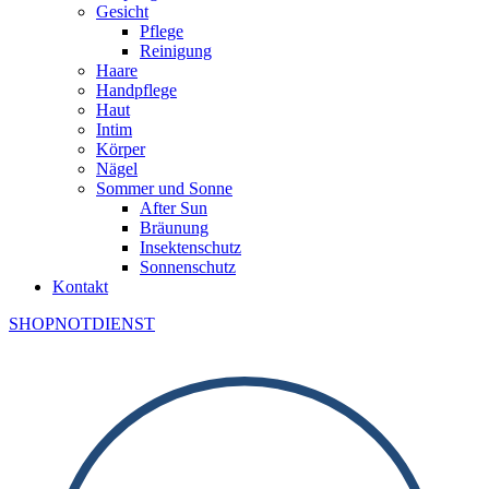
Gesicht
Pflege
Reinigung
Haare
Handpflege
Haut
Intim
Körper
Nägel
Sommer und Sonne
After Sun
Bräunung
Insektenschutz
Sonnenschutz
Kontakt
SHOP
NOTDIENST