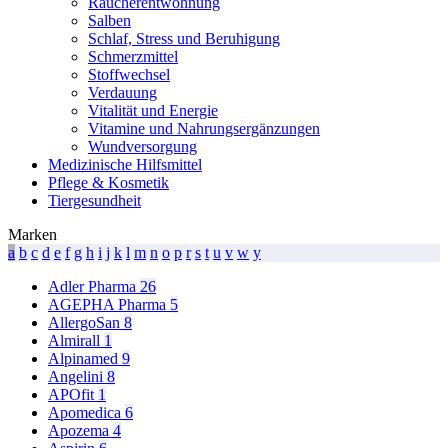
Raucherentwöhnung
Salben
Schlaf, Stress und Beruhigung
Schmerzmittel
Stoffwechsel
Verdauung
Vitalität und Energie
Vitamine und Nahrungsergänzungen
Wundversorgung
Medizinische Hilfsmittel
Pflege & Kosmetik
Tiergesundheit
Marken
a
b
c
d
e
f
g
h
i
j
k
l
m
n
o
p
r
s
t
u
v
w
y
Adler Pharma
26
AGEPHA Pharma
5
AllergoSan
8
Almirall
1
Alpinamed
9
Angelini
8
APOfit
1
Apomedica
6
Apozema
4