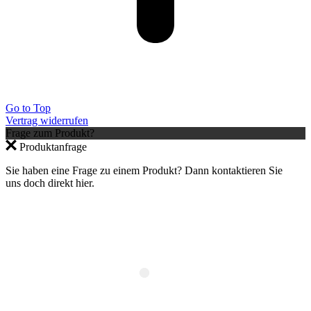
Go to Top
Vertrag widerrufen
Frage zum Produkt?
Jetzt anmelden und 10 % auf den ersten
Produktanfrage
Einkauf sparen – nur gültig im Webshop.
×
Sie haben eine Frage zu einem Produkt? Dann kontaktieren Sie
uns doch direkt hier.