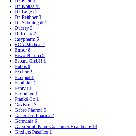
Dr. Kade
1
Dr. Kottas
41
Dr. Loges
1
Dr. Peithner
3
Dr. Schmidgall
1
Ducray
3
Dulcolax
2
easypharm
5
ECA-Medical
1
Emser
8
Erwo Pharma
5
Espara GmbH
1
Eubos
9
Excilor
2
Excipial
1
Femibion
2
Fenivir
1
Formoline
1
Frank&Co
1
Gaviscon
3
Gebro Pharma
9
Genericon Pharma
7
Germania
6
GlaxoSmithKline Consumer Healthcare
13
Grethers Pastillen
1