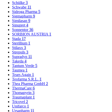
Schülke
3
Schwabe
11
Sidroga Pharma
5
Sigmapharm
9
Similasan
9
Sinupret
4
Sonnentor
36
SORBION AUSTRIA
1
Stada
17
Sterillium
1
Stilaxx
3
Strepsils
3
Supradyn
11
Takeda
4
Tantum Verde
5
Taumea
1
Tears Again
1
Teofarma S.R.L.
1
Thea Pharma GmbH
2
ThermaCare
6
Thomapyrin
3
Traumaplant
1
Tricovel
2
Unifarco
1
Ursapharm
11