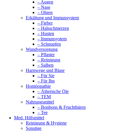
– Augen
– Nase
– Ohren
Erkältung und Immunsystem
– Fieber
– Halsschmerzen
– Husten
– Immunsystem
– Schnupfen
Wundversorgung
– Pflaster
– Reinigung
– Salben
Harnwege und Blase
– Für Sie
– Für Ihn
Homöopathie
– Ätherische Öle
– TEM
Nahrungsmittel
– Bonbons & Fruchtbären
– Tee
Med. Hilfsmittel
Reinigung & Hygiene
Sonstige