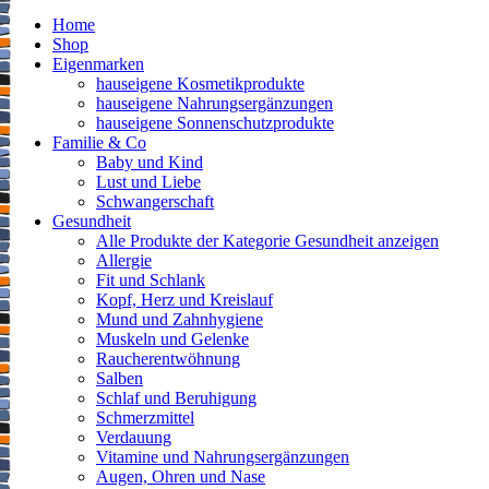
Home
Shop
Eigenmarken
hauseigene Kosmetikprodukte
hauseigene Nahrungsergänzungen
hauseigene Sonnenschutzprodukte
Familie & Co
Baby und Kind
Lust und Liebe
Schwangerschaft
Gesundheit
Alle Produkte der Kategorie Gesundheit anzeigen
Allergie
Fit und Schlank
Kopf, Herz und Kreislauf
Mund und Zahnhygiene
Muskeln und Gelenke
Raucherentwöhnung
Salben
Schlaf und Beruhigung
Schmerzmittel
Verdauung
Vitamine und Nahrungsergänzungen
Augen, Ohren und Nase