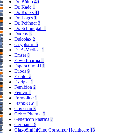
Dr. Böhm
40
Dr. Kade
1
Dr. Kottas
41
Dr. Loges
1
Dr. Peithner
3
Dr. Schmidgall
1
Ducray
3
Dulcolax
2
easypharm
5
ECA-Medical
1
Emser
8
Erwo Pharma
5
Espara GmbH
1
Eubos
9
Excilor
2
Excipial
1
Femibion
2
Fenivir
1
Formoline
1
Frank&Co
1
Gaviscon
3
Gebro Pharma
9
Genericon Pharma
7
Germania
6
GlaxoSmithKline Consumer Healthcare
13