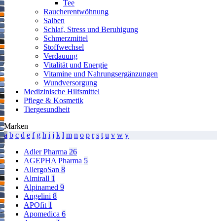
Tee
Raucherentwöhnung
Salben
Schlaf, Stress und Beruhigung
Schmerzmittel
Stoffwechsel
Verdauung
Vitalität und Energie
Vitamine und Nahrungsergänzungen
Wundversorgung
Medizinische Hilfsmittel
Pflege & Kosmetik
Tiergesundheit
Marken
a
b
c
d
e
f
g
h
i
j
k
l
m
n
o
p
r
s
t
u
v
w
y
Adler Pharma
26
AGEPHA Pharma
5
AllergoSan
8
Almirall
1
Alpinamed
9
Angelini
8
APOfit
1
Apomedica
6