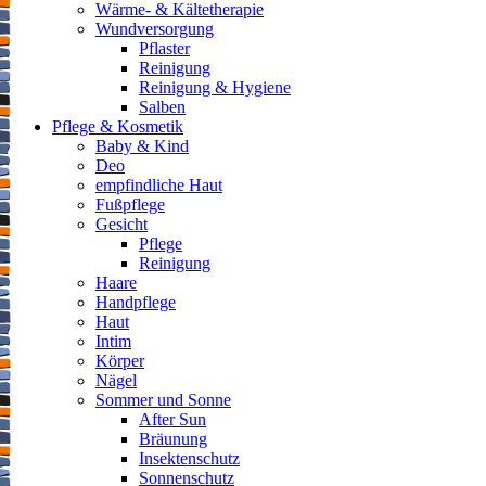
Wärme- & Kältetherapie
Wundversorgung
Pflaster
Reinigung
Reinigung & Hygiene
Salben
Pflege & Kosmetik
Baby & Kind
Deo
empfindliche Haut
Fußpflege
Gesicht
Pflege
Reinigung
Haare
Handpflege
Haut
Intim
Körper
Nägel
Sommer und Sonne
After Sun
Bräunung
Insektenschutz
Sonnenschutz