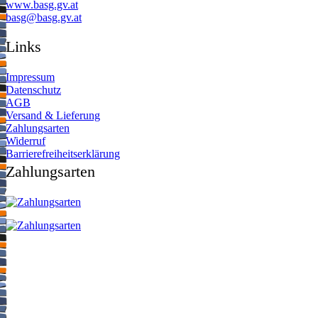
www.basg.gv.at
ta.vg.gsab@gsab
Links
Impressum
Datenschutz
AGB
Versand & Lieferung
Zahlungsarten
Widerruf
Barrierefreiheitserklärung
Zahlungsarten