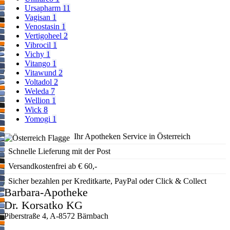
Ursapharm
11
Vagisan
1
Venostasin
1
Vertigoheel
2
Vibrocil
1
Vichy
1
Vitango
1
Vitawund
2
Voltadol
2
Weleda
7
Wellion
1
Wick
8
Yomogi
1
Ihr Apotheken Service in Österreich
Schnelle Lieferung mit der Post
Versandkostenfrei ab € 60,-
Sicher bezahlen per Kreditkarte, PayPal oder Click & Collect
Barbara-Apotheke
Dr. Korsatko KG
Piberstraße 4, A-8572 Bärnbach