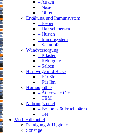
– Augen
– Nase
– Ohren
Erkältung und Immunsystem
– Fieber
– Halsschmerzen
– Husten
– Immunsystem
– Schnupfen
Wundversorgung
– Pflaster
– Reinigung
– Salben
Harnwege und Blase
– Für Sie
– Für Ihn
Homöopathie
– Ätherische Öle
– TEM
Nahrungsmittel
– Bonbons & Fruchtbären
– Tee
Med. Hilfsmittel
Reinigung & Hygiene
Sonstige