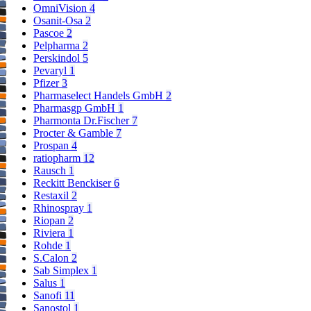
OmniVision
4
Osanit-Osa
2
Pascoe
2
Pelpharma
2
Perskindol
5
Pevaryl
1
Pfizer
3
Pharmaselect Handels GmbH
2
Pharmasgp GmbH
1
Pharmonta Dr.Fischer
7
Procter & Gamble
7
Prospan
4
ratiopharm
12
Rausch
1
Reckitt Benckiser
6
Restaxil
2
Rhinospray
1
Riopan
2
Riviera
1
Rohde
1
S.Calon
2
Sab Simplex
1
Salus
1
Sanofi
11
Sanostol
1