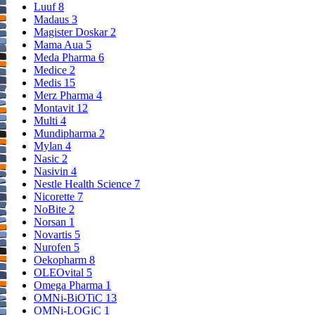
Luuf
8
Madaus
3
Magister Doskar
2
Mama Aua
5
Meda Pharma
6
Medice
2
Medis
15
Merz Pharma
4
Montavit
12
Multi
4
Mundipharma
2
Mylan
4
Nasic
2
Nasivin
4
Nestle Health Science
7
Nicorette
7
NoBite
2
Norsan
1
Novartis
5
Nurofen
5
Oekopharm
8
OLEOvital
5
Omega Pharma
1
OMNi-BiOTiC
13
OMNi-LOGiC
1