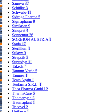
Sanova
37
Schülke
3
Schwabe
11
Sidroga Pharma
5
Sigmapharm
9
Similasan
9
Sinupret
4
Sonnentor
36
SORBION AUSTRIA
1
Stada
17
Sterillium
1
Stilaxx
3
Strepsils
3
Supradyn
11
Takeda
4
Tantum Verde
5
Taumea
1
Tears Again
1
Teofarma S.R.L.
1
Thea Pharma GmbH
2
ThermaCare
6
Thomapyrin
3
Traumaplant
1
Tricovel
2
Unifarco
1