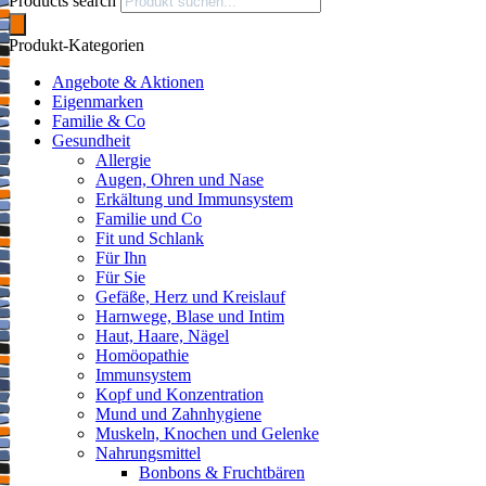
Products search
Produkt-Kategorien
Angebote & Aktionen
Eigenmarken
Familie & Co
Gesundheit
Allergie
Augen, Ohren und Nase
Erkältung und Immunsystem
Familie und Co
Fit und Schlank
Für Ihn
Für Sie
Gefäße, Herz und Kreislauf
Harnwege, Blase und Intim
Haut, Haare, Nägel
Homöopathie
Immunsystem
Kopf und Konzentration
Mund und Zahnhygiene
Muskeln, Knochen und Gelenke
Nahrungsmittel
Bonbons & Fruchtbären