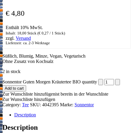
€
4,80
Enthält 10% MwSt.
Inhalt: 18,00 Stück (
€
0,27
/ 1 Stück)
zzgl.
Versand
Lieferzeit: ca. 2-3 Werktage
Süßlich, Blumig, Minze, Vegan, Vegetarisch
Ohne Zusatz von Kochsalz
2 in stock
Sonnentor Guten Morgen Kräutertee BIO quantity
Add to cart
Zur Wunschliste hinzufügen
ist bereits in der Wunschliste
Zur Wunschliste hinzufügen
Category:
Tee
SKU:
4042395
Marke:
Sonnentor
Description
Description