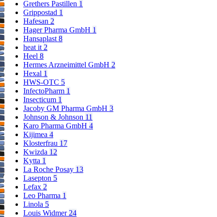
Grethers Pastillen
1
Grippostad
1
Hafesan
2
Hager Pharma GmbH
1
Hansaplast
8
heat it
2
Heel
8
Hermes Arzneimittel GmbH
2
Hexal
1
HWS-OTC
5
InfectoPharm
1
Insecticum
1
Jacoby GM Pharma GmbH
3
Johnson & Johnson
11
Karo Pharma GmbH
4
Kijimea
4
Klosterfrau
17
Kwizda
12
Kytta
1
La Roche Posay
13
Lasepton
5
Lefax
2
Leo Pharma
1
Linola
5
Louis Widmer
24