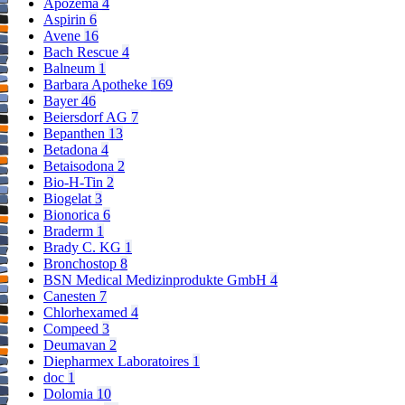
Apozema
4
Aspirin
6
Avene
16
Bach Rescue
4
Balneum
1
Barbara Apotheke
169
Bayer
46
Beiersdorf AG
7
Bepanthen
13
Betadona
4
Betaisodona
2
Bio-H-Tin
2
Biogelat
3
Bionorica
6
Braderm
1
Brady C. KG
1
Bronchostop
8
BSN Medical Medizinprodukte GmbH
4
Canesten
7
Chlorhexamed
4
Compeed
3
Deumavan
2
Diepharmex Laboratoires
1
doc
1
Dolomia
10