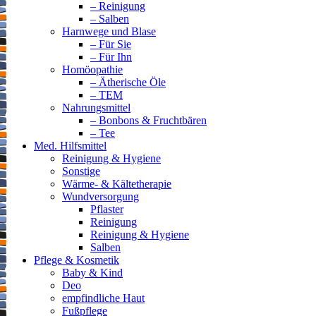
– Reinigung
– Salben
Harnwege und Blase
– Für Sie
– Für Ihn
Homöopathie
– Ätherische Öle
– TEM
Nahrungsmittel
– Bonbons & Fruchtbären
– Tee
Med. Hilfsmittel
Reinigung & Hygiene
Sonstige
Wärme- & Kältetherapie
Wundversorgung
Pflaster
Reinigung
Reinigung & Hygiene
Salben
Pflege & Kosmetik
Baby & Kind
Deo
empfindliche Haut
Fußpflege