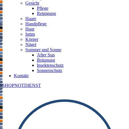
Gesicht
Pflege
Reinigung
Haare
Handpflege
Haut
Intim
Körper
Nägel
Sommer und Sonne
After Sun
Bräunung
Insektenschutz
Sonnenschutz
Kontakt
SHOP
NOTDIENST