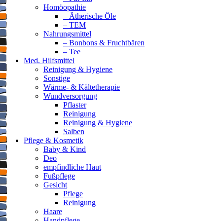
Homöopathie
– Ätherische Öle
– TEM
Nahrungsmittel
– Bonbons & Fruchtbären
– Tee
Med. Hilfsmittel
Reinigung & Hygiene
Sonstige
Wärme- & Kältetherapie
Wundversorgung
Pflaster
Reinigung
Reinigung & Hygiene
Salben
Pflege & Kosmetik
Baby & Kind
Deo
empfindliche Haut
Fußpflege
Gesicht
Pflege
Reinigung
Haare
Handpflege