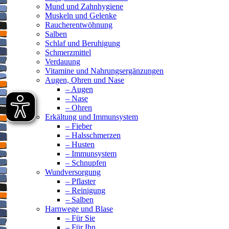
Mund und Zahnhygiene
Muskeln und Gelenke
Raucherentwöhnung
Salben
Schlaf und Beruhigung
Schmerzmittel
Verdauung
Vitamine und Nahrungsergänzungen
Augen, Ohren und Nase
– Augen
– Nase
– Ohren
Erkältung und Immunsystem
– Fieber
– Halsschmerzen
– Husten
– Immunsystem
– Schnupfen
Wundversorgung
– Pflaster
– Reinigung
– Salben
Harnwege und Blase
– Für Sie
– Für Ihn