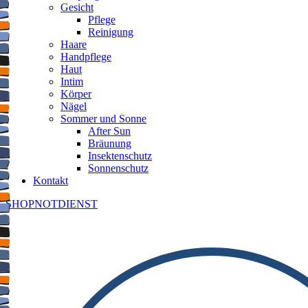
Gesicht
Pflege
Reinigung
Haare
Handpflege
Haut
Intim
Körper
Nägel
Sommer und Sonne
After Sun
Bräunung
Insektenschutz
Sonnenschutz
Kontakt
SHOP
NOTDIENST