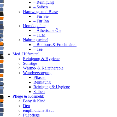
– Reinigung
– Salben
Harnwege und Blase
– Für Sie
– Für Ihn
Homöopathie
– Ätherische Öle
– TEM
Nahrungsmittel
– Bonbons & Fruchtbären
– Tee
Med. Hilfsmittel
Reinigung & Hygiene
Sonstige
Wärme- & Kältetherapie
Wundversorgung
Pflaster
Reinigung
Reinigung & Hygiene
Salben
Pflege & Kosmetik
Baby & Kind
Deo
empfindliche Haut
Fußpflege