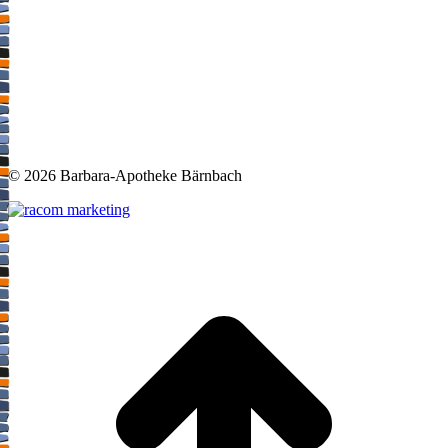
©
2026 Barbara-Apotheke Bärnbach
t
T