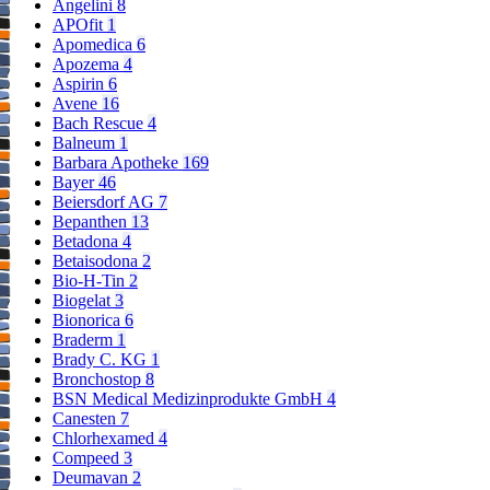
Angelini
8
APOfit
1
Apomedica
6
Apozema
4
Aspirin
6
Avene
16
Bach Rescue
4
Balneum
1
Barbara Apotheke
169
Bayer
46
Beiersdorf AG
7
Bepanthen
13
Betadona
4
Betaisodona
2
Bio-H-Tin
2
Biogelat
3
Bionorica
6
Braderm
1
Brady C. KG
1
Bronchostop
8
BSN Medical Medizinprodukte GmbH
4
Canesten
7
Chlorhexamed
4
Compeed
3
Deumavan
2