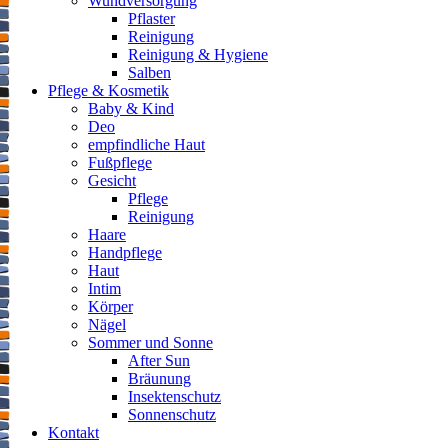
Wundversorgung
Pflaster
Reinigung
Reinigung & Hygiene
Salben
Pflege & Kosmetik
Baby & Kind
Deo
empfindliche Haut
Fußpflege
Gesicht
Pflege
Reinigung
Haare
Handpflege
Haut
Intim
Körper
Nägel
Sommer und Sonne
After Sun
Bräunung
Insektenschutz
Sonnenschutz
Kontakt