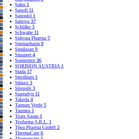
Salus
1
Sanofi
11
Sanostol
1
Sanova
37
Schülke
3
Schwabe
11
Sidroga Pharma
5
Sigmapharm
9
Similasan
9
Sinupret
4
Sonnentor
36
SORBION AUSTRIA
1
Stada
17
Sterillium
1
Stilaxx
3
Strepsils
3
Supradyn
11
Takeda
4
Tantum Verde
5
Taumea
1
Tears Again
1
Teofarma S.R.L.
1
Thea Pharma GmbH
2
ThermaCare
6
Thomapyrin
3