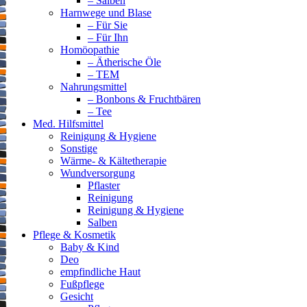
– Salben
Harnwege und Blase
– Für Sie
– Für Ihn
Homöopathie
– Ätherische Öle
– TEM
Nahrungsmittel
– Bonbons & Fruchtbären
– Tee
Med. Hilfsmittel
Reinigung & Hygiene
Sonstige
Wärme- & Kältetherapie
Wundversorgung
Pflaster
Reinigung
Reinigung & Hygiene
Salben
Pflege & Kosmetik
Baby & Kind
Deo
empfindliche Haut
Fußpflege
Gesicht