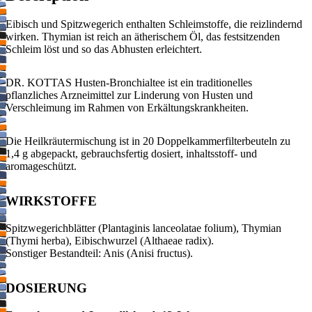
Eibisch und Spitzwegerich enthalten Schleimstoffe, die reizlindernd
wirken. Thymian ist reich an ätherischem Öl, das festsitzenden
Schleim löst und so das Abhusten erleichtert.
DR. KOTTAS Husten-Bronchialtee ist ein traditionelles
pflanzliches Arzneimittel zur Linderung von Husten und
Verschleimung im Rahmen von Erkältungskrankheiten.
Die Heilkräutermischung ist in 20 Doppelkammerfilterbeuteln zu
1,4 g abgepackt, gebrauchsfertig dosiert, inhaltsstoff- und
aromageschützt.
WIRKSTOFFE
Spitzwegerichblätter (Plantaginis lanceolatae folium), Thymian
(Thymi herba), Eibischwurzel (Althaeae radix).
Sonstiger Bestandteil: Anis (Anisi fructus).
DOSIERUNG