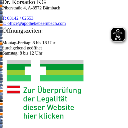
Dr. Korsatko KG
Piberstraße 4, A-8572 Bärnbach
T: 03142 / 62553
E:
moc.hcabnreabekehtopa@eciffo
Öffnungszeiten:
Montag-Freitag: 8 bis 18 Uhr
durchgehend geöffnet
Samstag: 8 bis 12 Uhr