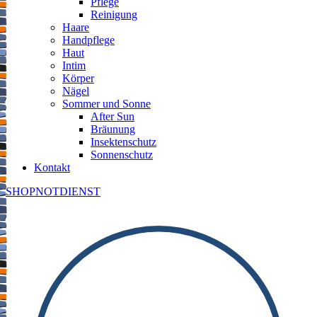
Pflege
Reinigung
Haare
Handpflege
Haut
Intim
Körper
Nägel
Sommer und Sonne
After Sun
Bräunung
Insektenschutz
Sonnenschutz
Kontakt
SHOP
NOTDIENST