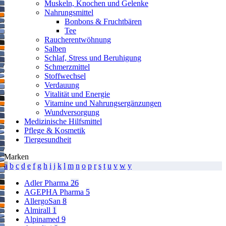
Muskeln, Knochen und Gelenke
Nahrungsmittel
Bonbons & Fruchtbären
Tee
Raucherentwöhnung
Salben
Schlaf, Stress und Beruhigung
Schmerzmittel
Stoffwechsel
Verdauung
Vitalität und Energie
Vitamine und Nahrungsergänzungen
Wundversorgung
Medizinische Hilfsmittel
Pflege & Kosmetik
Tiergesundheit
Marken
a
b
c
d
e
f
g
h
i
j
k
l
m
n
o
p
r
s
t
u
v
w
y
Adler Pharma
26
AGEPHA Pharma
5
AllergoSan
8
Almirall
1
Alpinamed
9