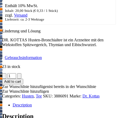
Enthält 10% MwSt.
Inhalt: 20,00 Stück (
€
0,33
/ 1 Stück)
zzgl.
Versand
Lieferzeit: ca. 2-3 Werktage
Linderung und Lösung
DR. KOTTAS Husten-Bronchialtee ist ein Arzneitee mit den
Wirkstoffen Spitzwegerich, Thymian und Eibischwurzel.
Gebrauchsinformation
23 in stock
DR.
KOTTAS
Add to cart
Husten-
Zur Wunschliste hinzufügen
ist bereits in der Wunschliste
Bronchialtee
Zur Wunschliste hinzufügen
quantity
Categories:
Husten
,
Tee
SKU:
3886091
Marke:
Dr. Kottas
Description
Description