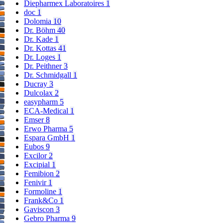
Diepharmex Laboratoires
1
doc
1
Dolomia
10
Dr. Böhm
40
Dr. Kade
1
Dr. Kottas
41
Dr. Loges
1
Dr. Peithner
3
Dr. Schmidgall
1
Ducray
3
Dulcolax
2
easypharm
5
ECA-Medical
1
Emser
8
Erwo Pharma
5
Espara GmbH
1
Eubos
9
Excilor
2
Excipial
1
Femibion
2
Fenivir
1
Formoline
1
Frank&Co
1
Gaviscon
3
Gebro Pharma
9