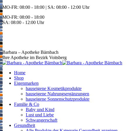
Zum
MO-FR: 08:00 - 18:00 | SA: 08:00 - 12:00 Uhr
Inhalt
MO-FR: 08:00 - 18:00
springen
SA: 08:00 - 12:00 Uhr
BEREITSCHAFT
+43 3142 62553
Barbara – Apotheke Bärnbach
Ihre Apotheke im Bezirk Voitsberg
Home
Shop
Eigenmarken
hauseigene Kosmetikprodukte
hauseigene Nahrungsergänzungen
hauseigene Sonnenschutzprodukte
Familie & Co
Baby und Kind
Lust und Liebe
Schwangerschaft
Gesundheit
Alle Produkte der Kategorie Gesundheit anzeigen