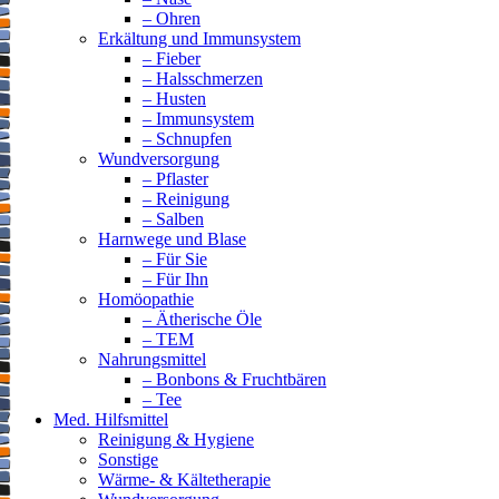
– Ohren
Erkältung und Immunsystem
– Fieber
– Halsschmerzen
– Husten
– Immunsystem
– Schnupfen
Wundversorgung
– Pflaster
– Reinigung
– Salben
Harnwege und Blase
– Für Sie
– Für Ihn
Homöopathie
– Ätherische Öle
– TEM
Nahrungsmittel
– Bonbons & Fruchtbären
– Tee
Med. Hilfsmittel
Reinigung & Hygiene
Sonstige
Wärme- & Kältetherapie