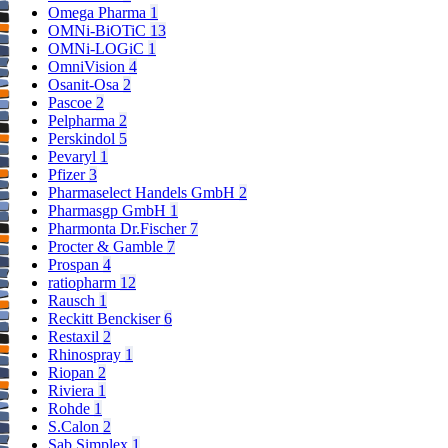
Omega Pharma
1
OMNi-BiOTiC
13
OMNi-LOGiC
1
OmniVision
4
Osanit-Osa
2
Pascoe
2
Pelpharma
2
Perskindol
5
Pevaryl
1
Pfizer
3
Pharmaselect Handels GmbH
2
Pharmasgp GmbH
1
Pharmonta Dr.Fischer
7
Procter & Gamble
7
Prospan
4
ratiopharm
12
Rausch
1
Reckitt Benckiser
6
Restaxil
2
Rhinospray
1
Riopan
2
Riviera
1
Rohde
1
S.Calon
2
Sab Simplex
1