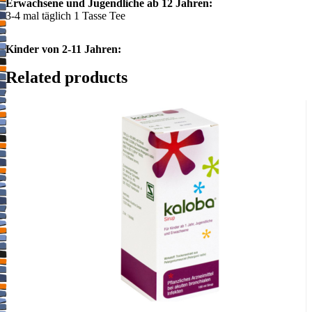
Erwachsene und Jugendliche ab 12 Jahren:
3-4 mal täglich 1 Tasse Tee
Kinder von 2-11 Jahren:
bis zu 3 mal täglich 1 Tasse Tee
Related products
ART DER ANWENDUNG
Zum Trinken nach Bereitung eines Teeaufgusses. Pro Tasse (125
ml) 1 Filterbeutel mit kochendem Wasser übergießen, 10 Minuten
zugedeckt ziehen lassen. Danach Filterbeutel gut ausdrücken und
den Tee lauwarm, schluckweise trinken. Der Tee kann nach
Geschmack gesüßt werden.
Packungsbeilage beachten.
Über Wirkung und mögliche unerwünschte Wirkungen informieren
Gebrauchsinformation, Arzt oder Apotheker.