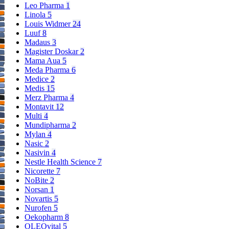
Leo Pharma
1
Linola
5
Louis Widmer
24
Luuf
8
Madaus
3
Magister Doskar
2
Mama Aua
5
Meda Pharma
6
Medice
2
Medis
15
Merz Pharma
4
Montavit
12
Multi
4
Mundipharma
2
Mylan
4
Nasic
2
Nasivin
4
Nestle Health Science
7
Nicorette
7
NoBite
2
Norsan
1
Novartis
5
Nurofen
5
Oekopharm
8
OLEOvital
5