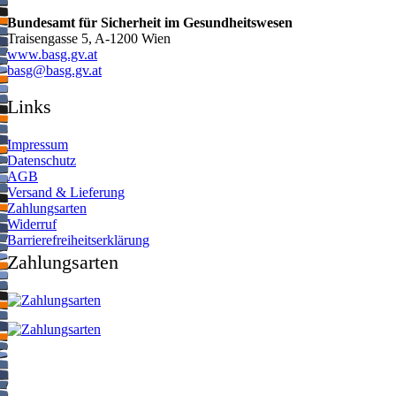
Bundesamt für Sicherheit im Gesundheitswesen
Traisengasse 5, A-1200 Wien
www.basg.gv.at
ta.vg.gsab@gsab
Links
Impressum
Datenschutz
AGB
Versand & Lieferung
Zahlungsarten
Widerruf
Barrierefreiheitserklärung
Zahlungsarten