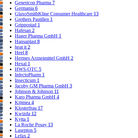
Genericon Pharma
7
Germania
6
GlaxoSmithKline Consumer Healthcare
13
Grethers Pastillen
1
Grippostad
1
Hafesan
2
Hager Pharma GmbH
1
Hansaplast
8
heat it
2
Heel
8
Hermes Arzneimittel GmbH
2
Hexal
1
HWS-OTC
5
InfectoPharm
1
Insecticum
1
Jacoby GM Pharma GmbH
3
Johnson & Johnson
11
Karo Pharma GmbH
4
Kijimea
4
Klosterfrau
17
Kwizda
12
Kytta
1
La Roche Posay
13
Lasepton
5
Lefax
2