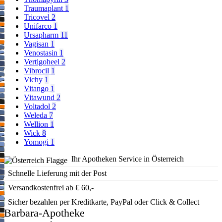
Traumaplant
1
Tricovel
2
Unifarco
1
Ursapharm
11
Vagisan
1
Venostasin
1
Vertigoheel
2
Vibrocil
1
Vichy
1
Vitango
1
Vitawund
2
Voltadol
2
Weleda
7
Wellion
1
Wick
8
Yomogi
1
Ihr Apotheken Service in Österreich
Schnelle Lieferung mit der Post
Versandkostenfrei ab € 60,-
Sicher bezahlen per Kreditkarte, PayPal oder Click & Collect
Barbara-Apotheke