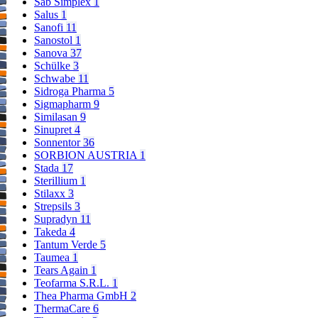
Sab Simplex
1
Salus
1
Sanofi
11
Sanostol
1
Sanova
37
Schülke
3
Schwabe
11
Sidroga Pharma
5
Sigmapharm
9
Similasan
9
Sinupret
4
Sonnentor
36
SORBION AUSTRIA
1
Stada
17
Sterillium
1
Stilaxx
3
Strepsils
3
Supradyn
11
Takeda
4
Tantum Verde
5
Taumea
1
Tears Again
1
Teofarma S.R.L.
1
Thea Pharma GmbH
2
ThermaCare
6