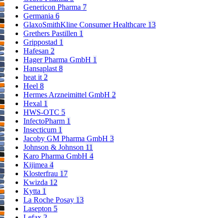
Genericon Pharma
7
Germania
6
GlaxoSmithKline Consumer Healthcare
13
Grethers Pastillen
1
Grippostad
1
Hafesan
2
Hager Pharma GmbH
1
Hansaplast
8
heat it
2
Heel
8
Hermes Arzneimittel GmbH
2
Hexal
1
HWS-OTC
5
InfectoPharm
1
Insecticum
1
Jacoby GM Pharma GmbH
3
Johnson & Johnson
11
Karo Pharma GmbH
4
Kijimea
4
Klosterfrau
17
Kwizda
12
Kytta
1
La Roche Posay
13
Lasepton
5
Lefax
2