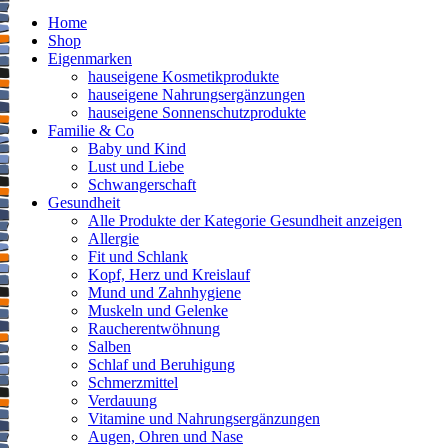
Home
Shop
Eigenmarken
hauseigene Kosmetikprodukte
hauseigene Nahrungsergänzungen
hauseigene Sonnenschutzprodukte
Familie & Co
Baby und Kind
Lust und Liebe
Schwangerschaft
Gesundheit
Alle Produkte der Kategorie Gesundheit anzeigen
Allergie
Fit und Schlank
Kopf, Herz und Kreislauf
Mund und Zahnhygiene
Muskeln und Gelenke
Raucherentwöhnung
Salben
Schlaf und Beruhigung
Schmerzmittel
Verdauung
Vitamine und Nahrungsergänzungen
Augen, Ohren und Nase