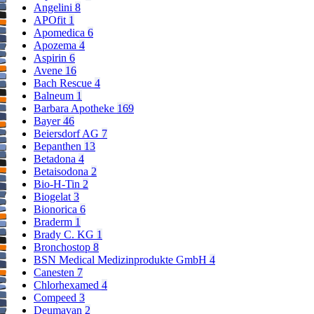
Angelini
8
APOfit
1
Apomedica
6
Apozema
4
Aspirin
6
Avene
16
Bach Rescue
4
Balneum
1
Barbara Apotheke
169
Bayer
46
Beiersdorf AG
7
Bepanthen
13
Betadona
4
Betaisodona
2
Bio-H-Tin
2
Biogelat
3
Bionorica
6
Braderm
1
Brady C. KG
1
Bronchostop
8
BSN Medical Medizinprodukte GmbH
4
Canesten
7
Chlorhexamed
4
Compeed
3
Deumavan
2