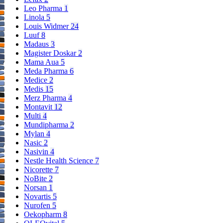
Leo Pharma
1
Linola
5
Louis Widmer
24
Luuf
8
Madaus
3
Magister Doskar
2
Mama Aua
5
Meda Pharma
6
Medice
2
Medis
15
Merz Pharma
4
Montavit
12
Multi
4
Mundipharma
2
Mylan
4
Nasic
2
Nasivin
4
Nestle Health Science
7
Nicorette
7
NoBite
2
Norsan
1
Novartis
5
Nurofen
5
Oekopharm
8