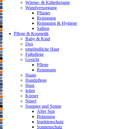
Wärme- & Kältetherapie
Wundversorgung
Pflaster
Reinigung
Reinigung & Hygiene
Salben
Pflege & Kosmetik
Baby & Kind
Deo
empfindliche Haut
Fußpflege
Gesicht
Pflege
Reinigung
Haare
Handpflege
Haut
Intim
Körper
Nägel
Sommer und Sonne
After Sun
Bräunung
Insektenschutz
Sonnenschutz