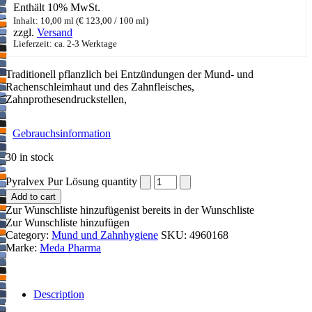
Enthält 10% MwSt.
Inhalt: 10,00 ml (
€
123,00
/ 100 ml)
zzgl.
Versand
Lieferzeit: ca. 2-3 Werktage
Traditionell pflanzlich bei Entzündungen der Mund- und
Rachenschleimhaut und des Zahnfleisches,
Zahnprothesendruckstellen,
Gebrauchsinformation
30 in stock
Pyralvex Pur Lösung quantity
Add to cart
Zur Wunschliste hinzufügen
ist bereits in der Wunschliste
Zur Wunschliste hinzufügen
Category:
Mund und Zahnhygiene
SKU:
4960168
Marke:
Meda Pharma
Description