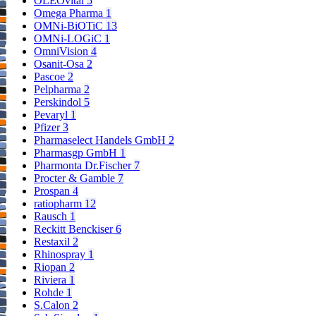
OLEOvital
5
Omega Pharma
1
OMNi-BiOTiC
13
OMNi-LOGiC
1
OmniVision
4
Osanit-Osa
2
Pascoe
2
Pelpharma
2
Perskindol
5
Pevaryl
1
Pfizer
3
Pharmaselect Handels GmbH
2
Pharmasgp GmbH
1
Pharmonta Dr.Fischer
7
Procter & Gamble
7
Prospan
4
ratiopharm
12
Rausch
1
Reckitt Benckiser
6
Restaxil
2
Rhinospray
1
Riopan
2
Riviera
1
Rohde
1
S.Calon
2