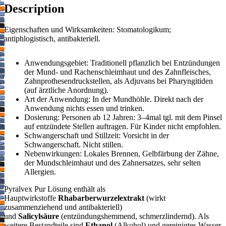
Description
Eigenschaften und Wirksamkeiten: Stomatologikum;
antiphlogistisch, antibakteriell.
Anwendungsgebiet: Traditionell pflanzlich bei Entzündungen
der Mund- und Rachenschleimhaut und des Zahnfleisches,
Zahnprothesendruckstellen, als Adjuvans bei Pharyngitiden
(auf ärztliche Anordnung).
Art der Anwendung: In der Mundhöhle. Direkt nach der
Anwendung nichts essen und trinken.
Dosierung: Personen ab 12 Jahren: 3–4mal tgl. mit dem Pinsel
auf entzündete Stellen auftragen. Für Kinder nicht empfohlen.
Schwangerschaft und Stillzeit: Vorsicht in der
Schwangerschaft. Nicht stillen.
Nebenwirkungen: Lokales Brennen, Gelbfärbung der Zähne,
der Mundschleimhaut und des Zahnersatzes, sehr selten
Allergien.
Pyralvex Pur Lösung enthält als
Hauptwirkstoffe
Rhabarberwurzelextrakt
(wirkt
zusammenziehend und antibakteriell)
und
Salicylsäure
(entzündungshemmend, schmerzlindernd). Als
weitere Bestandteile sind
Ethanol
(Alkohol) und gereinigtes Wasser