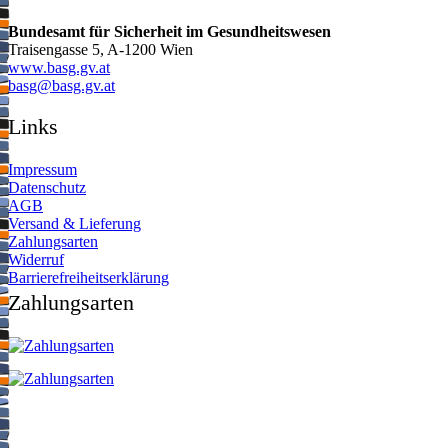
Bundesamt für Sicherheit im Gesundheitswesen
Traisengasse 5, A-1200 Wien
www.basg.gv.at
ta.vg.gsab@gsab
Links
Impressum
Datenschutz
AGB
Versand & Lieferung
Zahlungsarten
Widerruf
Barrierefreiheitserklärung
Zahlungsarten