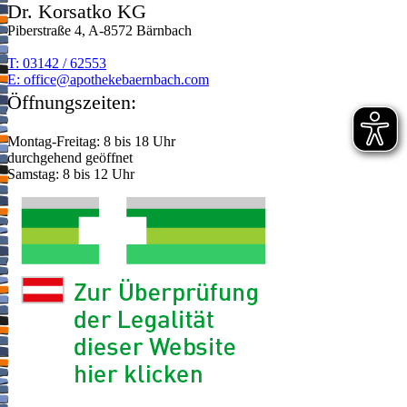
Dr. Korsatko KG
Piberstraße 4, A-8572 Bärnbach
T: 03142 / 62553
E:
moc.hcabnreabekehtopa@eciffo
Öffnungszeiten:
Montag-Freitag: 8 bis 18 Uhr
durchgehend geöffnet
Samstag: 8 bis 12 Uhr