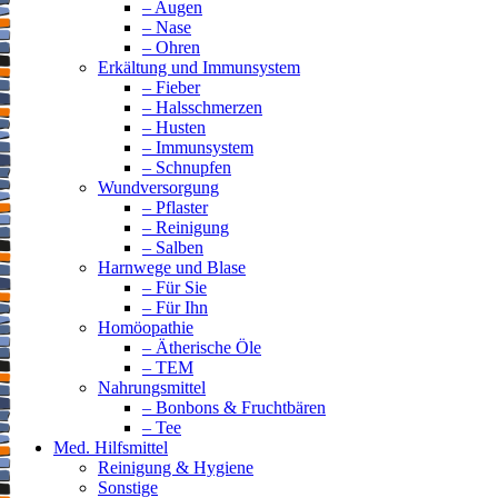
– Augen
– Nase
– Ohren
Erkältung und Immunsystem
– Fieber
– Halsschmerzen
– Husten
– Immunsystem
– Schnupfen
Wundversorgung
– Pflaster
– Reinigung
– Salben
Harnwege und Blase
– Für Sie
– Für Ihn
Homöopathie
– Ätherische Öle
– TEM
Nahrungsmittel
– Bonbons & Fruchtbären
– Tee
Med. Hilfsmittel
Reinigung & Hygiene
Sonstige