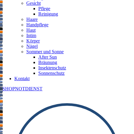
Gesicht
Pflege
Reinigung
Haare
Handpflege
Haut
Intim
Körper
Nägel
Sommer und Sonne
After Sun
Bräunung
Insektenschutz
Sonnenschutz
Kontakt
SHOP
NOTDIENST