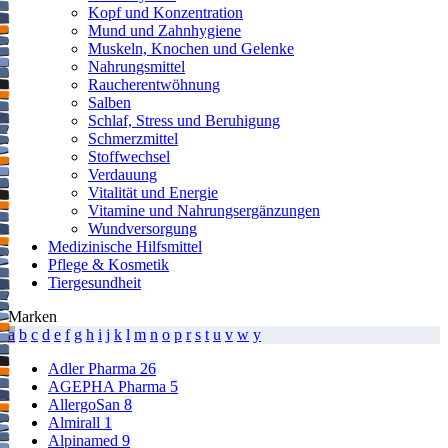
Kopf und Konzentration
Mund und Zahnhygiene
Muskeln, Knochen und Gelenke
Nahrungsmittel
Raucherentwöhnung
Salben
Schlaf, Stress und Beruhigung
Schmerzmittel
Stoffwechsel
Verdauung
Vitalität und Energie
Vitamine und Nahrungsergänzungen
Wundversorgung
Medizinische Hilfsmittel
Pflege & Kosmetik
Tiergesundheit
Marken
a
b
c
d
e
f
g
h
i
j
k
l
m
n
o
p
r
s
t
u
v
w
y
Adler Pharma
26
AGEPHA Pharma
5
AllergoSan
8
Almirall
1
Alpinamed
9