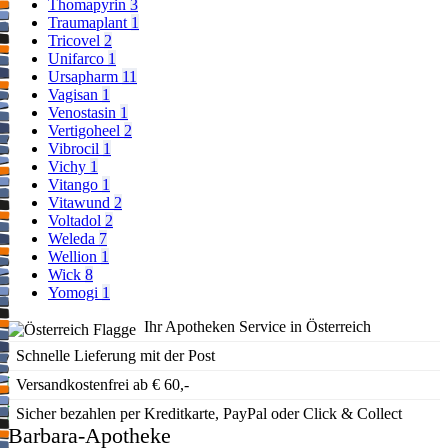
Thomapyrin
3
Traumaplant
1
Tricovel
2
Unifarco
1
Ursapharm
11
Vagisan
1
Venostasin
1
Vertigoheel
2
Vibrocil
1
Vichy
1
Vitango
1
Vitawund
2
Voltadol
2
Weleda
7
Wellion
1
Wick
8
Yomogi
1
Ihr Apotheken Service in Österreich
Schnelle Lieferung mit der Post
Versandkostenfrei ab € 60,-
Sicher bezahlen per Kreditkarte, PayPal oder Click & Collect
Barbara-Apotheke