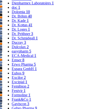
Diepharmex Laboratoires
1
doc
1
Dolomia
10
Dr. Böhm
40
Dr. Kade
1
Dr. Kottas
41
Dr. Loges
1
Dr. Peithner
3
Dr. Schmidgall
1
Ducray
3
Dulcolax
2
easypharm
5
ECA-Medical
1
Emser
8
Erwo Pharma
5
Espara GmbH
1
Eubos
9
Excilor
2
Excipial
1
Femibion
2
Fenivir
1
Formoline
1
Frank&Co
1
Gaviscon
3
Gebro Pharma
9