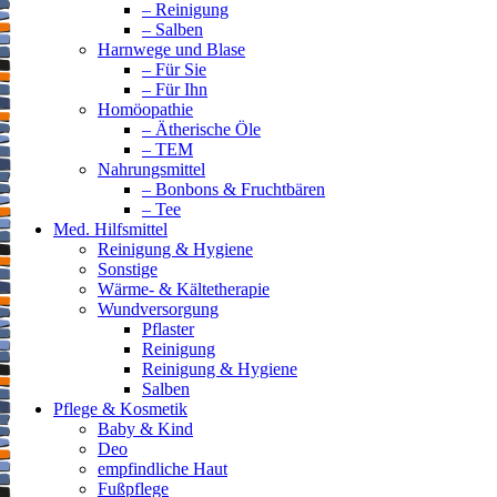
– Reinigung
– Salben
Harnwege und Blase
– Für Sie
– Für Ihn
Homöopathie
– Ätherische Öle
– TEM
Nahrungsmittel
– Bonbons & Fruchtbären
– Tee
Med. Hilfsmittel
Reinigung & Hygiene
Sonstige
Wärme- & Kältetherapie
Wundversorgung
Pflaster
Reinigung
Reinigung & Hygiene
Salben
Pflege & Kosmetik
Baby & Kind
Deo
empfindliche Haut
Fußpflege