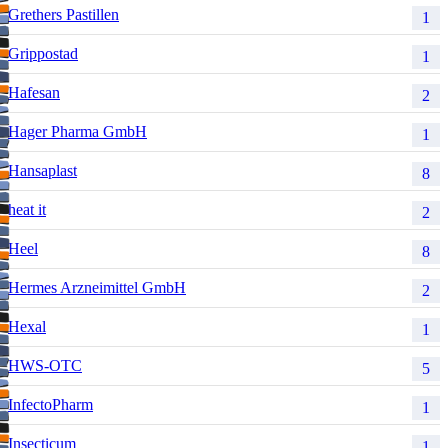
Grethers Pastillen
1
Grippostad
1
Hafesan
2
Hager Pharma GmbH
1
Hansaplast
8
heat it
2
Heel
8
Hermes Arzneimittel GmbH
2
Hexal
1
HWS-OTC
5
InfectoPharm
1
Insecticum
1