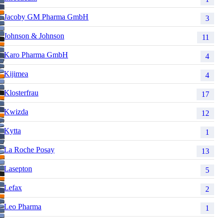
Jacoby GM Pharma GmbH
3
Johnson & Johnson
11
Karo Pharma GmbH
4
Kijimea
4
Klosterfrau
17
Kwizda
12
Kytta
1
La Roche Posay
13
Lasepton
5
Lefax
2
Leo Pharma
1