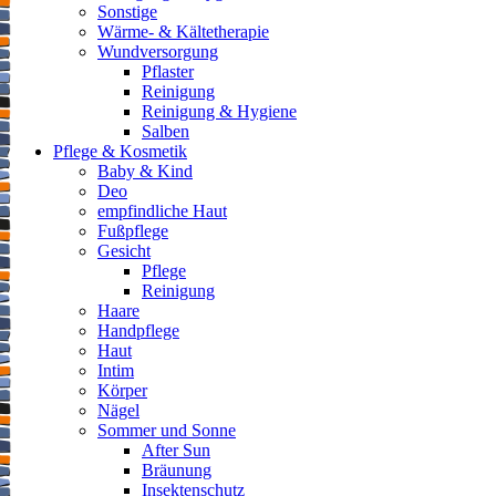
Sonstige
Wärme- & Kältetherapie
Wundversorgung
Pflaster
Reinigung
Reinigung & Hygiene
Salben
Pflege & Kosmetik
Baby & Kind
Deo
empfindliche Haut
Fußpflege
Gesicht
Pflege
Reinigung
Haare
Handpflege
Haut
Intim
Körper
Nägel
Sommer und Sonne
After Sun
Bräunung
Insektenschutz