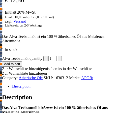
€
12,50
Enthält 20% MwSt.
Inhalt: 10,00 ml (
€
125,00
/ 100 ml)
zzgl.
Versand
Lieferzeit: ca. 2-3 Werktage
Das Alva Teebaumöl ist ein 100 % ätherisches Öl aus Melaleuca
Alternifolia.
1 in stock
Alva Teebaumöl quantity
Add to cart
Zur Wunschliste hinzufügen
ist bereits in der Wunschliste
Zur Wunschliste hinzufügen
Category:
Ätherische Öle
SKU:
1630312
Marke:
APOfit
Description
Description
Das Alva Teebaumöl kbA/ww ist ein 100 % ätherisches Öl aus
Melaleuca Alternifolia.