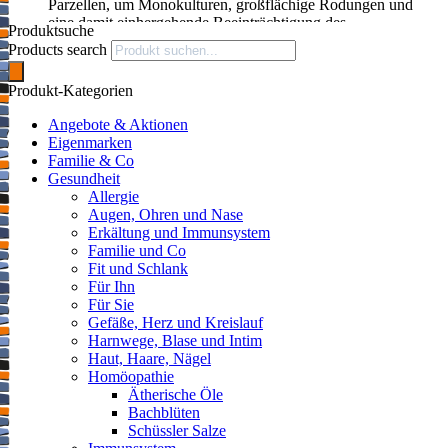
Parzellen, um Monokulturen, großflächige Rodungen und
eine damit einhergehende Beeinträchtigung des
Produktsuche
Grundwasserspiegels auszuschließen. Die Bewässerung
Products search
erfolgt mittels Sprinklern direkt nach der Pflanzung und
während extremen Dürren. Es werden keine synthetischen
Produkt-Kategorien
Spritzmittel oder Kunstdünger verwendet, die
Unkrautbekämpfung geschieht durch Nutztiere und
Angebote & Aktionen
Handarbeit, Schädlingsbekämpfung wird von Hand geregelt
Eigenmarken
oder durch die Natur selbst. Bei großem Arbeitseinsatz
Familie & Co
ergeben sich so lediglich kleine Erträge, hinzu kommen die
Gesundheit
kostenpflichtigen Kontrollen der Verbände. Doch was bleibt,
Allergie
ist ein naturreines ätherisches Öl aus kontrolliert biologischem
Augen, Ohren und Nase
Anbau und Wildwuchs, ohne Begünstigung von Monokultur,
Erkältung und Immunsystem
direkt aus der Stammpflanze Melaleuca Alternifolia, ohne
Familie und Co
Verschnitt mit Ölen anderer Gattung. Nur so lässt sich nach
Fit und Schlank
dem alva-Prinzip ein hochenergetisches und qualitativ
Für Ihn
ausgezeichnetes Öl gewinnen.
Für Sie
Gefäße, Herz und Kreislauf
Harnwege, Blase und Intim
Haut, Haare, Nägel
Homöopathie
Ätherische Öle
Bachblüten
Schüssler Salze