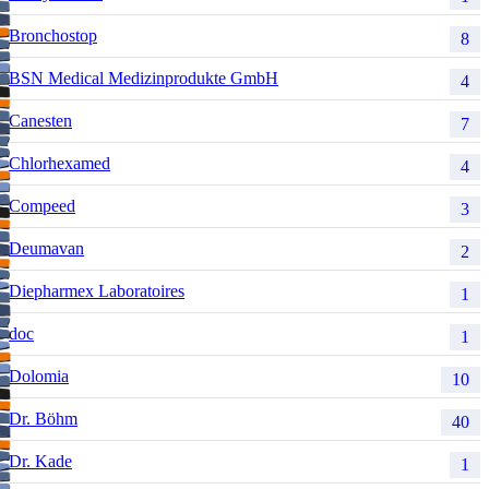
Bronchostop
8
BSN Medical Medizinprodukte GmbH
4
Canesten
7
Chlorhexamed
4
Compeed
3
Deumavan
2
Diepharmex Laboratoires
1
doc
1
Dolomia
10
Dr. Böhm
40
Dr. Kade
1