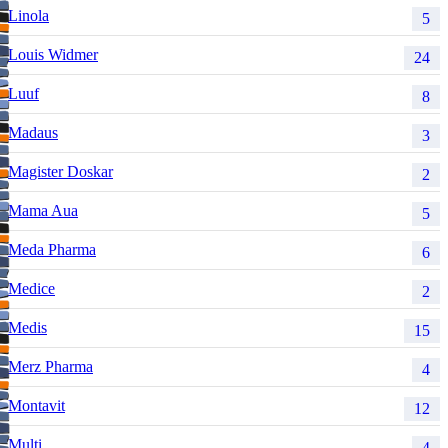
Linola
5
Louis Widmer
24
Luuf
8
Madaus
3
Magister Doskar
2
Mama Aua
5
Meda Pharma
6
Medice
2
Medis
15
Merz Pharma
4
Montavit
12
Multi
4