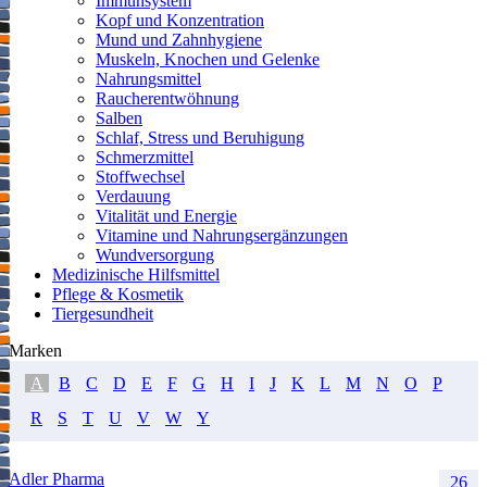
Immunsystem
Kopf und Konzentration
Mund und Zahnhygiene
Muskeln, Knochen und Gelenke
Nahrungsmittel
Raucherentwöhnung
Salben
Schlaf, Stress und Beruhigung
Schmerzmittel
Stoffwechsel
Verdauung
Vitalität und Energie
Vitamine und Nahrungsergänzungen
Wundversorgung
Medizinische Hilfsmittel
Pflege & Kosmetik
Tiergesundheit
Marken
A
B
C
D
E
F
G
H
I
J
K
L
M
N
O
P
R
S
T
U
V
W
Y
Adler Pharma
26