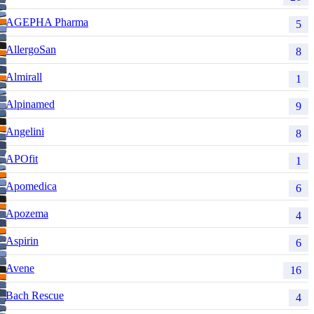
AGEPHA Pharma
5
AllergoSan
8
Almirall
1
Alpinamed
9
Angelini
8
APOfit
1
Apomedica
6
Apozema
4
Aspirin
6
Avene
16
Bach Rescue
4