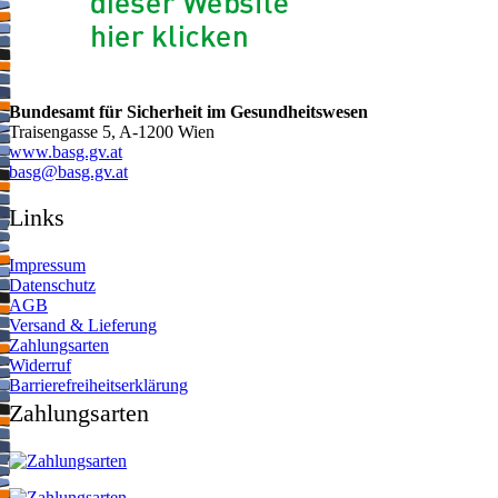
Bundesamt für Sicherheit im Gesundheitswesen
Traisengasse 5, A-1200 Wien
www.basg.gv.at
ta.vg.gsab@gsab
Links
Impressum
Datenschutz
AGB
Versand & Lieferung
Zahlungsarten
Widerruf
Barrierefreiheitserklärung
Zahlungsarten