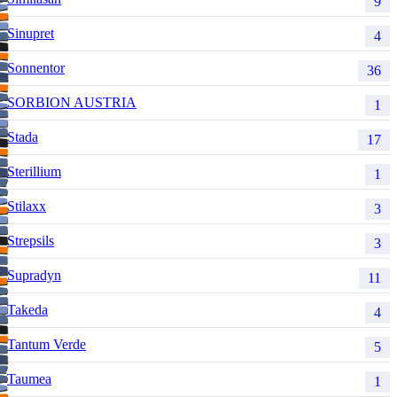
9
Sinupret
4
Sonnentor
36
SORBION AUSTRIA
1
Stada
17
Sterillium
1
Stilaxx
3
Strepsils
3
Supradyn
11
Takeda
4
Tantum Verde
5
Taumea
1