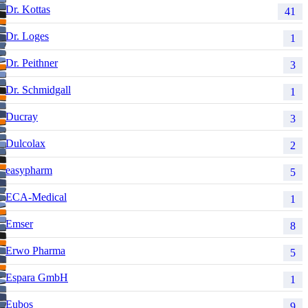
Dr. Kottas
41
Dr. Loges
1
Dr. Peithner
3
Dr. Schmidgall
1
Ducray
3
Dulcolax
2
easypharm
5
ECA-Medical
1
Emser
8
Erwo Pharma
5
Espara GmbH
1
Eubos
9