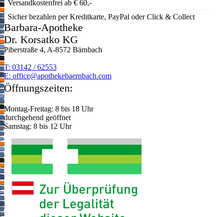
Versandkostenfrei ab € 60,-
Sicher bezahlen per Kreditkarte, PayPal oder Click & Collect
Barbara-Apotheke
Dr. Korsatko KG
Piberstraße 4, A-8572 Bärnbach
T: 03142 / 62553
E:
moc.hcabnreabekehtopa@eciffo
Öffnungszeiten:
Montag-Freitag: 8 bis 18 Uhr
durchgehend geöffnet
Samstag: 8 bis 12 Uhr