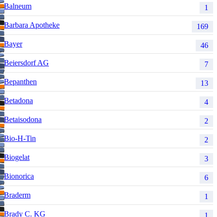
Balneum
1
Barbara Apotheke
169
Bayer
46
Beiersdorf AG
7
Bepanthen
13
Betadona
4
Betaisodona
2
Bio-H-Tin
2
Biogelat
3
Bionorica
6
Braderm
1
Brady C. KG
1