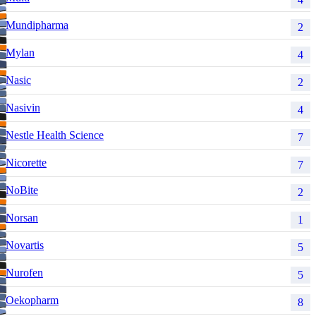
Mundipharma
2
Mylan
4
Nasic
2
Nasivin
4
Nestle Health Science
7
Nicorette
7
NoBite
2
Norsan
1
Novartis
5
Nurofen
5
Oekopharm
8