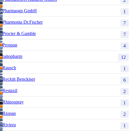
2
Pharmasgp GmbH
1
Pharmonta Dr.Fischer
7
Procter & Gamble
7
Prospan
4
ratiopharm
12
Rausch
1
Reckitt Benckiser
6
Restaxil
2
Rhinospray
1
Riopan
2
Riviera
1