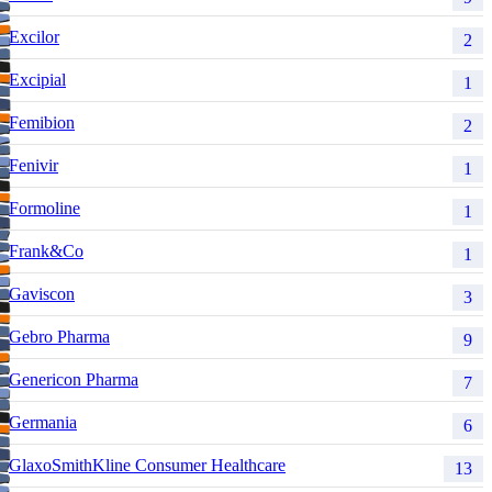
Excilor
2
Excipial
1
Femibion
2
Fenivir
1
Formoline
1
Frank&Co
1
Gaviscon
3
Gebro Pharma
9
Genericon Pharma
7
Germania
6
GlaxoSmithKline Consumer Healthcare
13