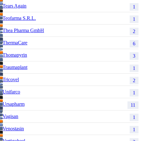
Tears Again
1
Teofarma S.R.L.
1
Thea Pharma GmbH
2
ThermaCare
6
Thomapyrin
3
Traumaplant
1
Tricovel
2
Unifarco
1
Ursapharm
11
Vagisan
1
Venostasin
1
Vertigoheel