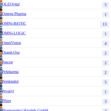
OLEOvital
5
Omega Pharma
1
OMNi-BiOTiC
13
OMNi-LOGiC
1
OmniVision
4
Osanit-Osa
2
Pascoe
2
Pelpharma
2
Perskindol
5
Pevaryl
1
Pfizer
3
Pharmaselect Handels GmbH