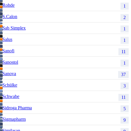
Rohde
1
S.Calon
2
Sab Simplex
1
Salus
1
Sanofi
11
Sanostol
1
Sanova
37
Schülke
3
Schwabe
11
Sidroga Pharma
5
Sigmapharm
9
Similasan