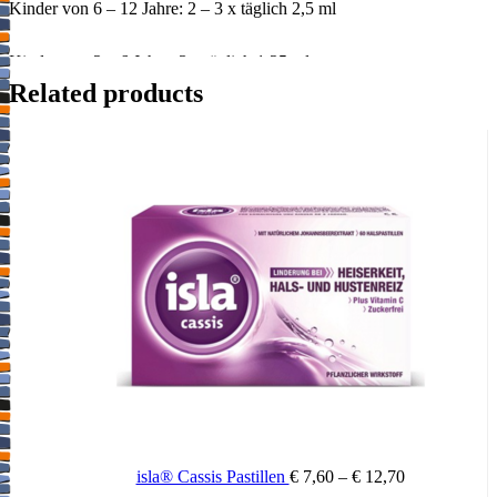
Kinder von 6 – 12 Jahre: 2 – 3 x täglich 2,5 ml
Kinder von 2 – 6 Jahre: 3 x täglich 1,25 ml
Related products
Kinder bis 2 Jahre (nur nach Rücksprache mit dem Arzt): 2 x täglich
1,25 ml
Wichtige Hinweise:
Zugelassenes Arzneimittel: Zu Risiken und Nebenwirkungen lesen
Sie die Packungsbeilage und fragen Sie Ihren Arzt oder Apotheker.
Die angegebene empfohlene Tagesdosis nicht überschreiten. Für
Kinder unerreichbar aufbewahren.
isla® Cassis Pastillen
€
7,60
–
€
12,70