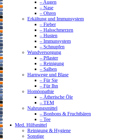
– Augen
– Nase
– Ohren
Erkältung und Immunsystem
– Fieber
– Halsschmerzen
– Husten
– Immunsystem
– Schnupfen
Wundversorgung
– Pflaster
– Reinigung
– Salben
Harnwege und Blase
– Für Sie
– Für Ihn
Homöopathie
– Ätherische Öle
– TEM
Nahrungsmittel
– Bonbons & Fruchtbären
– Tee
Med. Hilfsmittel
Reinigung & Hygiene
Sonstige