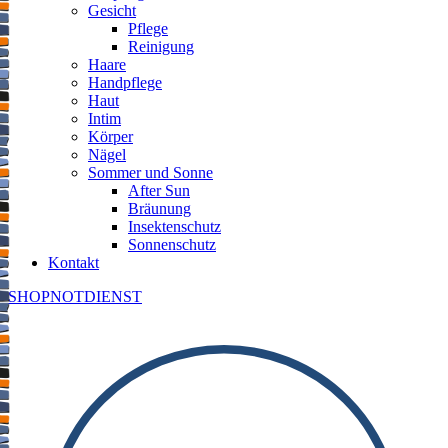
Gesicht
Pflege
Reinigung
Haare
Handpflege
Haut
Intim
Körper
Nägel
Sommer und Sonne
After Sun
Bräunung
Insektenschutz
Sonnenschutz
Kontakt
SHOP
NOTDIENST