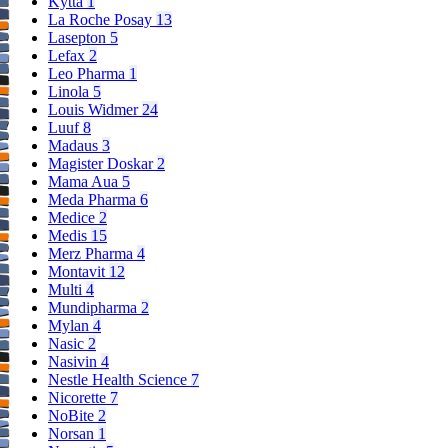
Kytta
1
La Roche Posay
13
Lasepton
5
Lefax
2
Leo Pharma
1
Linola
5
Louis Widmer
24
Luuf
8
Madaus
3
Magister Doskar
2
Mama Aua
5
Meda Pharma
6
Medice
2
Medis
15
Merz Pharma
4
Montavit
12
Multi
4
Mundipharma
2
Mylan
4
Nasic
2
Nasivin
4
Nestle Health Science
7
Nicorette
7
NoBite
2
Norsan
1