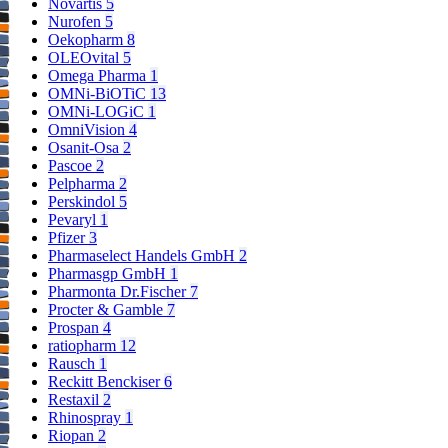
Novartis
5
Nurofen
5
Oekopharm
8
OLEOvital
5
Omega Pharma
1
OMNi-BiOTiC
13
OMNi-LOGiC
1
OmniVision
4
Osanit-Osa
2
Pascoe
2
Pelpharma
2
Perskindol
5
Pevaryl
1
Pfizer
3
Pharmaselect Handels GmbH
2
Pharmasgp GmbH
1
Pharmonta Dr.Fischer
7
Procter & Gamble
7
Prospan
4
ratiopharm
12
Rausch
1
Reckitt Benckiser
6
Restaxil
2
Rhinospray
1
Riopan
2