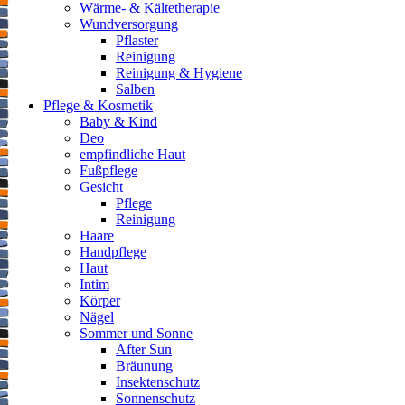
Wärme- & Kältetherapie
Wundversorgung
Pflaster
Reinigung
Reinigung & Hygiene
Salben
Pflege & Kosmetik
Baby & Kind
Deo
empfindliche Haut
Fußpflege
Gesicht
Pflege
Reinigung
Haare
Handpflege
Haut
Intim
Körper
Nägel
Sommer und Sonne
After Sun
Bräunung
Insektenschutz
Sonnenschutz