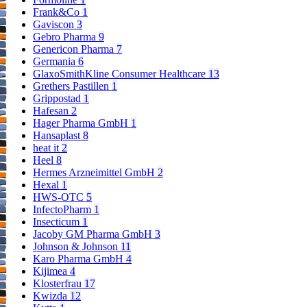
Frank&Co
1
Gaviscon
3
Gebro Pharma
9
Genericon Pharma
7
Germania
6
GlaxoSmithKline Consumer Healthcare
13
Grethers Pastillen
1
Grippostad
1
Hafesan
2
Hager Pharma GmbH
1
Hansaplast
8
heat it
2
Heel
8
Hermes Arzneimittel GmbH
2
Hexal
1
HWS-OTC
5
InfectoPharm
1
Insecticum
1
Jacoby GM Pharma GmbH
3
Johnson & Johnson
11
Karo Pharma GmbH
4
Kijimea
4
Klosterfrau
17
Kwizda
12