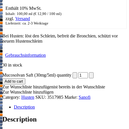
Enthält 10% MwSt.
Inhalt: 100,00 ml (
€
12,90
/ 100 ml)
zzgl.
Versand
Lieferzeit: ca. 2-3 Werktage
Bei Husten: löst den Schleim, befreit die Bronchien, schützt vor
neuem Hustenschleim
Gebrauchsinformation
30 in stock
Mucosolvan Saft (30mg/5ml) quantity
Add to cart
Zur Wunschliste hinzufügen
ist bereits in der Wunschliste
Zur Wunschliste hinzufügen
Category:
Husten
SKU:
3517985
Marke:
Sanofi
Description
Description