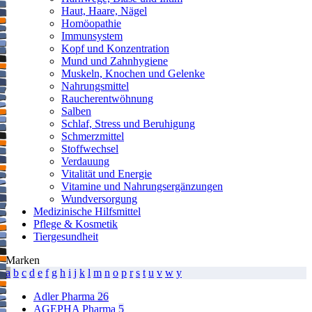
Haut, Haare, Nägel
Homöopathie
Immunsystem
Kopf und Konzentration
Mund und Zahnhygiene
Muskeln, Knochen und Gelenke
Nahrungsmittel
Raucherentwöhnung
Salben
Schlaf, Stress und Beruhigung
Schmerzmittel
Stoffwechsel
Verdauung
Vitalität und Energie
Vitamine und Nahrungsergänzungen
Wundversorgung
Medizinische Hilfsmittel
Pflege & Kosmetik
Tiergesundheit
Marken
a
b
c
d
e
f
g
h
i
j
k
l
m
n
o
p
r
s
t
u
v
w
y
Adler Pharma
26
AGEPHA Pharma
5