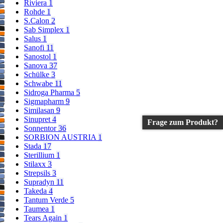
Riviera
1
Rohde
1
S.Calon
2
Sab Simplex
1
Salus
1
Sanofi
11
Sanostol
1
Sanova
37
Schülke
3
Schwabe
11
Sidroga Pharma
5
Sigmapharm
9
Similasan
9
Sinupret
4
Frage zum Produkt?
Sonnentor
36
SORBION AUSTRIA
1
Stada
17
Sterillium
1
Stilaxx
3
Strepsils
3
Supradyn
11
Takeda
4
Tantum Verde
5
Taumea
1
Tears Again
1