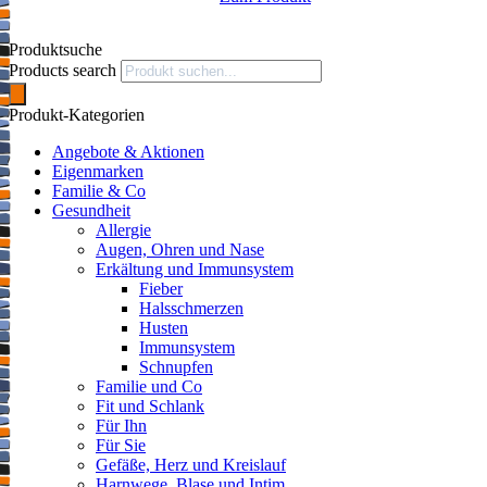
Produktsuche
Products search
Produkt-Kategorien
Angebote & Aktionen
Eigenmarken
Familie & Co
Gesundheit
Allergie
Augen, Ohren und Nase
Erkältung und Immunsystem
Fieber
Halsschmerzen
Husten
Immunsystem
Schnupfen
Familie und Co
Fit und Schlank
Für Ihn
Für Sie
Gefäße, Herz und Kreislauf
Harnwege, Blase und Intim