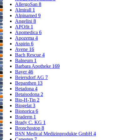
AllergoSan
8
Almirall
1
Alpinamed
9
Angelini
8
APOfit
1
Apomedica
6
Apozema
4
Aspirin
6
Avene
16
Bach Rescue
4
Balneum
1
Barbara Apotheke
169
Bayer
46
Beiersdorf AG
7
Bepanthen
13
Betadona
4
Betaisodona
2
Bio-H-Tin
2
Biogelat
3
Bionorica
6
Braderm
1
Brady C. KG
1
Bronchostop
8
BSN Medical Medizinprodukte GmbH
4
Canesten
7