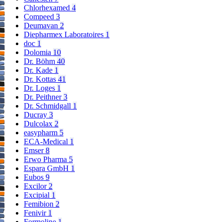
Chlorhexamed
4
Compeed
3
Deumavan
2
Diepharmex Laboratoires
1
doc
1
Dolomia
10
Dr. Böhm
40
Dr. Kade
1
Dr. Kottas
41
Dr. Loges
1
Dr. Peithner
3
Dr. Schmidgall
1
Ducray
3
Dulcolax
2
easypharm
5
ECA-Medical
1
Emser
8
Erwo Pharma
5
Espara GmbH
1
Eubos
9
Excilor
2
Excipial
1
Femibion
2
Fenivir
1
Formoline
1