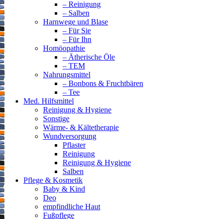
– Reinigung
– Salben
Harnwege und Blase
– Für Sie
– Für Ihn
Homöopathie
– Ätherische Öle
– TEM
Nahrungsmittel
– Bonbons & Fruchtbären
– Tee
Med. Hilfsmittel
Reinigung & Hygiene
Sonstige
Wärme- & Kältetherapie
Wundversorgung
Pflaster
Reinigung
Reinigung & Hygiene
Salben
Pflege & Kosmetik
Baby & Kind
Deo
empfindliche Haut
Fußpflege