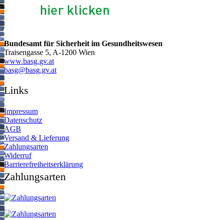
Bundesamt für Sicherheit im Gesundheitswesen
Traisengasse 5, A-1200 Wien
www.basg.gv.at
ta.vg.gsab@gsab
Links
Impressum
Datenschutz
AGB
Versand & Lieferung
Zahlungsarten
Widerruf
Barrierefreiheitserklärung
Zahlungsarten