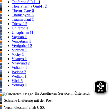
Teofarma S.R.L.
1
Thea Pharma GmbH
2
ThermaCare
6
Thomapyrin
3
Traumaplant
1
Tricovel
2
Unifarco
1
Ursapharm
11
Vagisan
1
Venostasin
1
Vertigoheel
2
Vibrocil
1
Vichy
1
Vitango
1
Vitawund
2
Voltadol
2
Weleda
7
Wellion
1
Wick
8
Yomogi
1
Ihr Apotheken Service in Österreich
Schnelle Lieferung mit der Post
Versandkostenfrei ab € 60,-