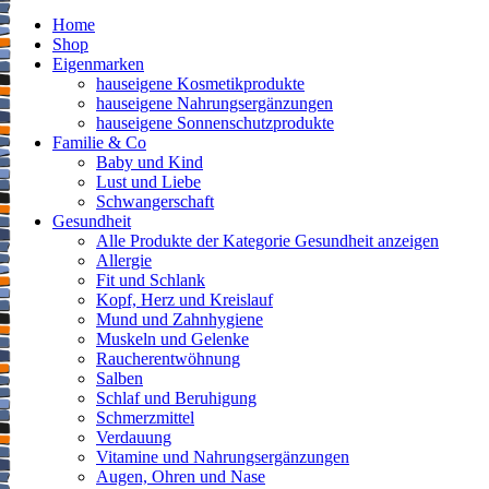
Home
Shop
Eigenmarken
hauseigene Kosmetikprodukte
hauseigene Nahrungsergänzungen
hauseigene Sonnenschutzprodukte
Familie & Co
Baby und Kind
Lust und Liebe
Schwangerschaft
Gesundheit
Alle Produkte der Kategorie Gesundheit anzeigen
Allergie
Fit und Schlank
Kopf, Herz und Kreislauf
Mund und Zahnhygiene
Muskeln und Gelenke
Raucherentwöhnung
Salben
Schlaf und Beruhigung
Schmerzmittel
Verdauung
Vitamine und Nahrungsergänzungen
Augen, Ohren und Nase