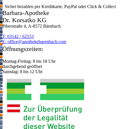
Sicher bezahlen per Kreditkarte, PayPal oder Click & Collect
Barbara-Apotheke
Dr. Korsatko KG
Piberstraße 4, A-8572 Bärnbach
T: 03142 / 62553
E:
moc.hcabnreabekehtopa@eciffo
Öffnungszeiten:
Montag-Freitag: 8 bis 18 Uhr
durchgehend geöffnet
Samstag: 8 bis 12 Uhr